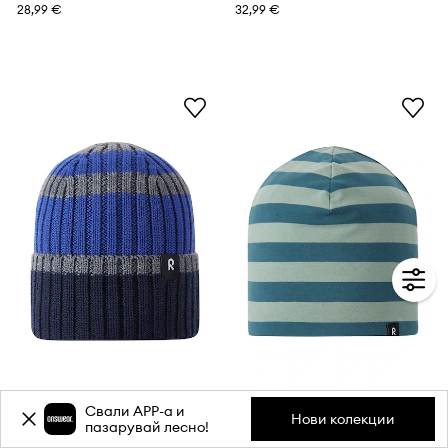
28,99 €
32,99 €
Reima шапка бийни детска с мериносова вълна Vilpas
Reima шапка бийни детска от памучна материя Tanssi
Свали APP-a и
Нови колекции
пазарувай лесно!
32,99 €
21,99 €