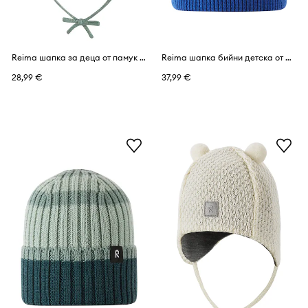
Reima шапка за деца от памук Ylos
Reima шапка бийни детска от мериносова вълна Reissari
28,99 €
37,99 €