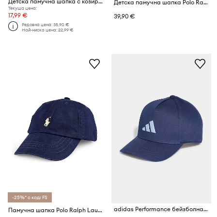
Детска памучна шапка с козирка Guess
Детска памучна шапка Polo Ralph Lauren
Текуща цена:
17,99 €
39,90 €
Редовна цена:
35,90 €
Най-ниска цена:
22,99 €
-25%* с код: FS
adidas Performance бейзболна шапка за деца от памук
Памучна шапка Polo Ralph Lauren