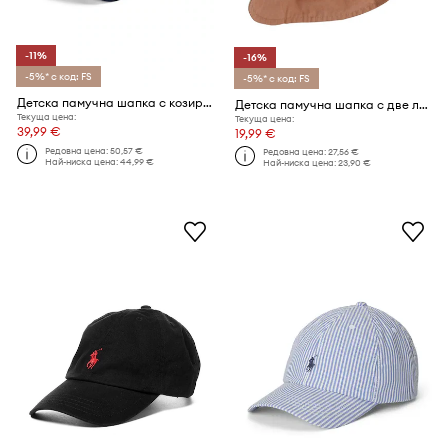
-11%
-16%
-5%* с код: FS
-5%* с код: FS
Детска памучна шапка с козирка Polo Ralph Lauren
Детска памучна шапка с две лица Liewood
Текуща цена:
Текуща цена:
39,99 €
19,99 €
Редовна цена:
50,57 €
Редовна цена:
27,56 €
Най-ниска цена:
44,99 €
Най-ниска цена:
23,90 €