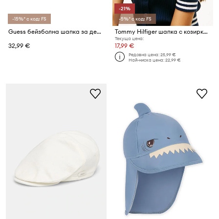
-21%
-15%* с код: FS
-5%* с код: FS
Guess бейзболна шапка за деца от памук
Tommy Hilfiger шапка с козирка за деца от памук
Текуща цена:
32,99 €
17,99 €
Редовна цена:
25,99 €
Най-ниска цена:
22,99 €