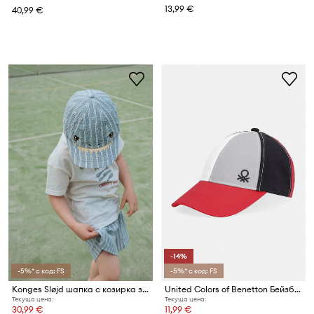
13,99 €
40,99 €
-14%
-5%* с код: FS
-5%* с код: FS
Konges Sløjd шапка с козирка за деца от памук ELLIOT SHARK CAP GOTS
United Colors of Benetton Бейзболна шапка за деца от памук
Текуща цена:
Текуща цена:
30,99 €
11,99 €