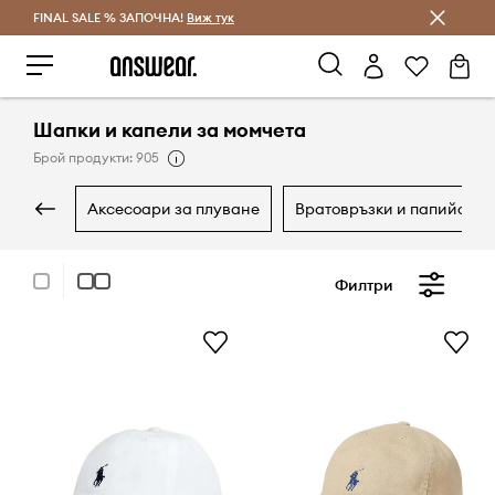
FINAL SALE % ЗАПОЧНА!
Спестявай с Answear Club
Виж тук
Шапки и капели за момчета
Брой продукти: 905
аксесоари за плуване
вратовръзки и папийонки
Филтри