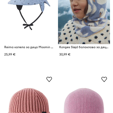
Reima капела за деца Moomin Rainy
Konges Sløjd балаклава за деца от полар TAVI FLEECE BALACLAVA GRS
25,99 €
30,99 €