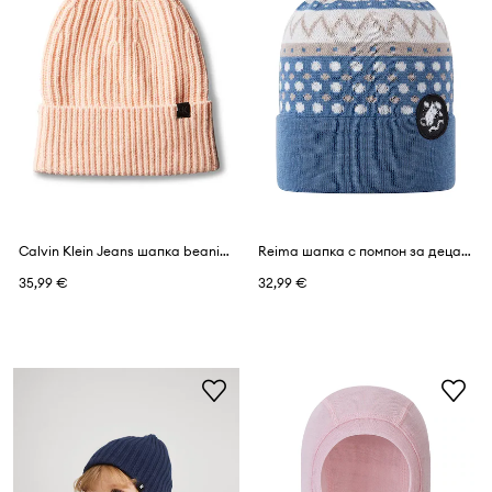
Calvin Klein Jeans шапка beanie за деца
Reima шапка с помпон за деца с мериносова вълна Moomin Flinga
35,99 €
32,99 €