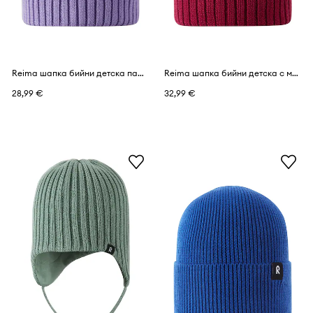
Reima шапка бийни детска памучна Hattara
Reima шапка бийни детска с мериносова вълна Vilpas
28,99 €
32,99 €