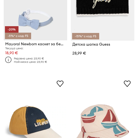
-20%
-5%* с код: FS
-15%* с код: FS
Mayoral Newborn каскет за бебе
Детска шапка Guess
Текуща цена:
18,90 €
28,99 €
Редовна цена:
23,90 €
Най-ниска цена:
23,90 €