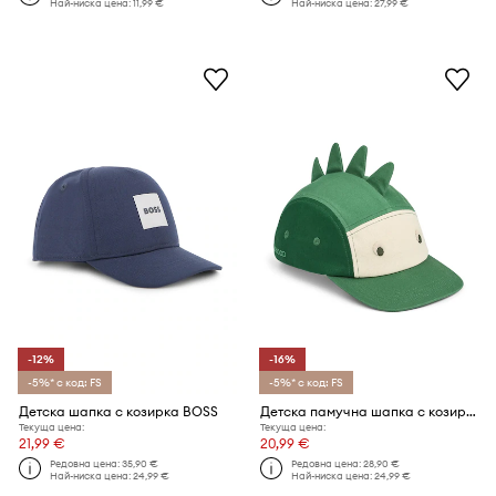
Най-ниска цена:
11,99 €
Най-ниска цена:
27,99 €
-12%
-16%
-5%* с код: FS
-5%* с код: FS
Детска шапка с козирка BOSS
Детска памучна шапка с козирка Liewood Rory Dino Cap
Текуща цена:
Текуща цена:
21,99 €
20,99 €
Редовна цена:
35,90 €
Редовна цена:
28,90 €
Най-ниска цена:
24,99 €
Най-ниска цена:
24,99 €