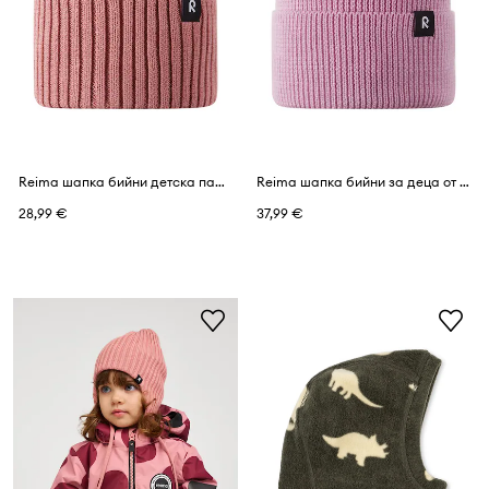
Reima шапка бийни детска памучна Hattara
Reima шапка бийни за деца от мериносова вълна Reissari
28,99 €
37,99 €