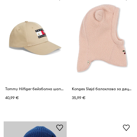
Tommy Hilfiger бейзболна шапка за деца от памук x Peanuts
Konges Sløjd балаклава за деца от полар SAFA HELMET GRS
40,99 €
35,99 €