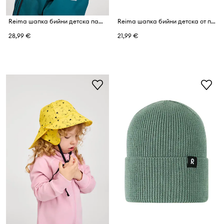
Reima шапка бийни детска памучна Hattara
Reima шапка бийни детска от памучна материя Tanssi
28,99 €
21,99 €