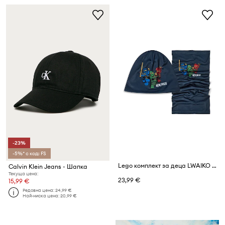
-23%
-5%* с код: FS
Lego комплект за деца LWAIKO 605
Calvin Klein Jeans - Шапка
Текуща цена:
23,99 €
15,99 €
Редовна цена:
24,99 €
Най-ниска цена:
20,99 €