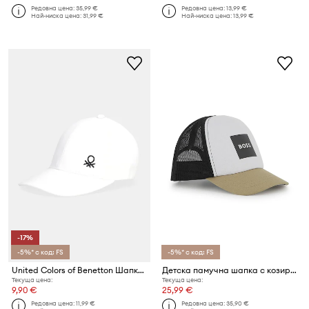
Редовна цена:
35,99 €
Редовна цена:
13,99 €
Най-ниска цена:
31,99 €
Най-ниска цена:
13,99 €
-17%
-5%* с код: FS
-5%* с код: FS
United Colors of Benetton Шапка с козирка за деца от памук
Детска памучна шапка с козирка BOSS
Текуща цена:
Текуща цена:
9,90 €
25,99 €
Редовна цена:
11,99 €
Редовна цена:
35,90 €