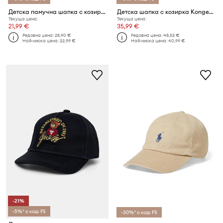
Детска памучна шапка с козирка Liewood Rory Panda Cap
Детска шапка с козирка Konges Sløjd JUNO CAP
Текуща цена:
Текуща цена:
21,99 €
35,99 €
Редовна цена:
28,90 €
Редовна цена:
48,52 €
Най-ниска цена:
22,99 €
Най-ниска цена:
40,99 €
-21%
-5%* с код: FS
-30%* с код: FS