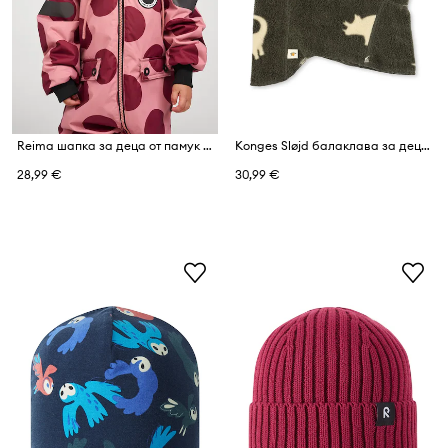
Reima шапка за деца от памук Ylos
Konges Sløjd балаклава за деца от полар TAVI FLEECE BALACLAVA GRS
28,99 €
30,99 €