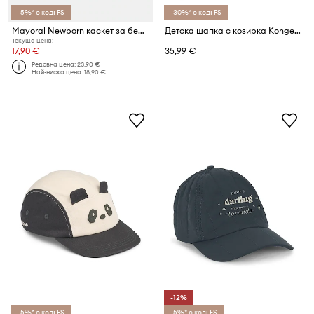
-5%* с код: FS
-30%* с код: FS
Mayoral Newborn каскет за бебе
Детска шапка с козирка Konges Sløjd ASTER SHARK SUN HAT GRS
Текуща цена:
17,90 €
35,99 €
Редовна цена:
23,90 €
Най-ниска цена:
18,90 €
-12%
-5%* с код: FS
-5%* с код: FS