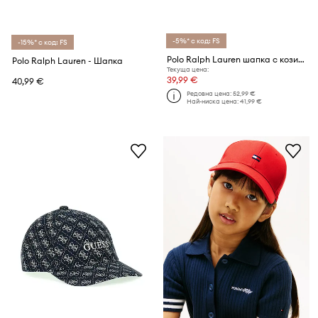
-5%* с код: FS
-15%* с код: FS
Polo Ralph Lauren шапка с козирка за деца от памук
Polo Ralph Lauren - Шапка
Текуща цена:
39,99 €
40,99 €
Редовна цена:
52,99 €
Най-ниска цена:
41,99 €