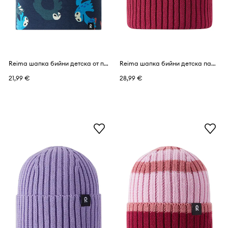
Reima шапка бийни детска от памучна материя Tanssi
Reima шапка бийни детска памучна Hattara
21,99 €
28,99 €