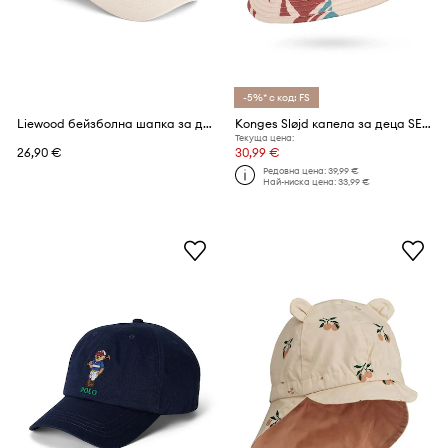
-5%* с код: FS
Liewood бейзболна шапка за деца от памук Danny Embroidery Cap
Konges Sløjd капела за деца SEER ASNOU BUCKET HAT GRS
Текуща цена:
26,90 €
30,99 €
Редовна цена:
39,99 €
Най-ниска цена:
33,99 €