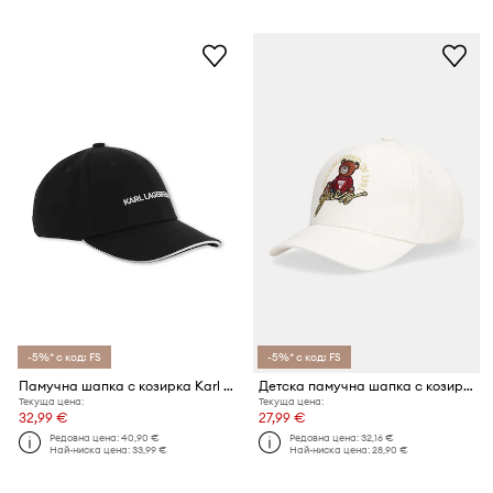
-5%* с код: FS
-5%* с код: FS
Памучна шапка с козирка Karl Lagerfeld
Детска памучна шапка с козирка Guess
Текуща цена:
Текуща цена:
32,99 €
27,99 €
Редовна цена:
40,90 €
Редовна цена:
32,16 €
Най-ниска цена:
33,99 €
Най-ниска цена:
28,90 €