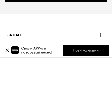
ЗА НАС
Свали APP-a и
Нови колекции
пазарувай лесно!
ИНФОРМАЦИЯ
ОБСЛУЖВАНЕ НА КЛИЕНТИ
МОБИЛНО ПРИЛОЖЕНИЕ