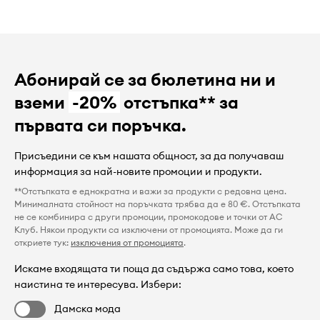
Абонирай се за бюлетина ни и
вземи
-20%
отстъпка** за
първата си поръчка.
Присъедини се към нашата общност, за да получаваш
информация за най-новите промоции и продукти.
**Отстъпката е еднократна и важи за продукти с редовна цена.
Минималната стойност на поръчката трябва да е 80 €. Отстъпката
не се комбинира с други промоции, промокодове и точки от AC
Клуб. Някои продукти са изключени от промоцията. Може да ги
откриете тук:
изключения от промоцията
.
Искаме входящата ти поща да съдържа само това, което
наистина те интересува. Избери:
Дамска мода