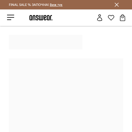
FINAL SALE % ЗАПОЧНА!
Спестявай с Answear Club
Виж тук