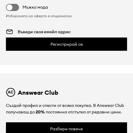
Мъжка мода
Избирането на оферта е опционално
Регистрирай се
Answear Club
Създай профил и спести от всяка покупка. В Answear Club
получаваш до
20%
постоянна отстъпка от редовни цени.
Разбери повече