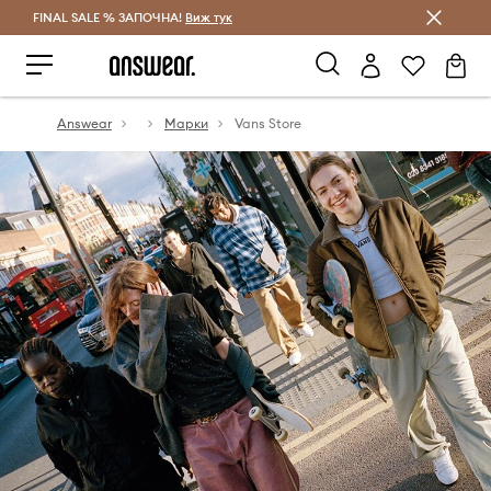
FINAL SALE % ЗАПОЧНА!
Спестявай с Answear Club
Виж тук
Answear
Марки
Vans Store