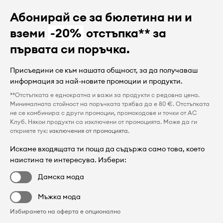
Абонирай се за бюлетина ни и
вземи
-20%
отстъпка** за
първата си поръчка.
Присъедини се към нашата общност, за да получаваш
информация за най-новите промоции и продукти.
**Отстъпката е еднократна и важи за продукти с редовна цена.
Минималната стойност на поръчката трябва да е 80 €. Отстъпката
не се комбинира с други промоции, промокодове и точки от AC
Клуб. Някои продукти са изключени от промоцията. Може да ги
откриете тук:
изключения от промоцията
.
Искаме входящата ти поща да съдържа само това, което
наистина те интересува. Избери:
Дамска мода
Мъжка мода
Избирането на оферта е опционално