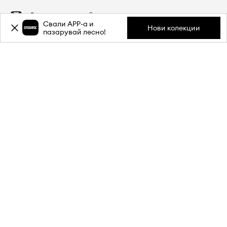
Свали APP-a и
Нови колекции
пазарувай лесно!
Регистрирай се
Answear Club
Създай профил и спести от всяка покупка. В Answear Club
получаваш до
20%
постоянна отстъпка от редовни цени.
Разбери повече