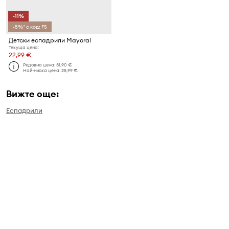
-11%
-5%* с код: FS
Детски еспадрили Mayoral
Текуща цена:
22,99 €
Редовна цена:
31,90 €
Най-ниска цена:
25,99 €
Вижте още:
Еспадрили