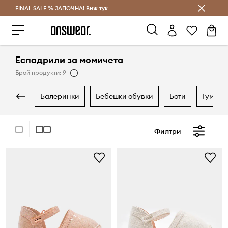
FINAL SALE % ЗАПОЧНА!
Спестявай с Answear Club
Виж тук
Еспадрили за момичета
Брой продукти: 9
балеринки
бебешки обувки
боти
гумен
Филтри