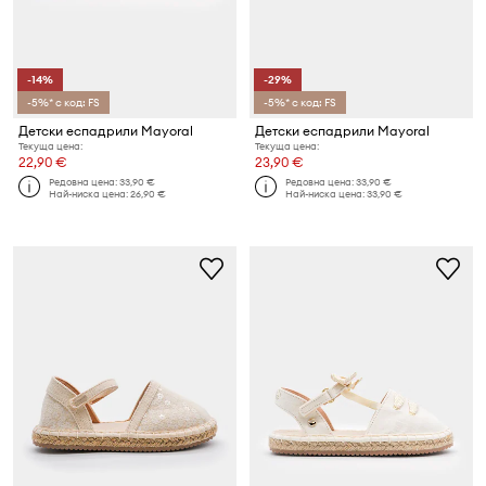
-14%
-29%
-5%* с код: FS
-5%* с код: FS
Детски еспадрили Mayoral
Детски еспадрили Mayoral
Текуща цена:
Текуща цена:
22,90 €
23,90 €
Редовна цена:
33,90 €
Редовна цена:
33,90 €
Най-ниска цена:
26,90 €
Най-ниска цена:
33,90 €