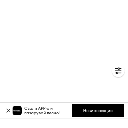
Свали APP-a и
Нови колекции
пазарувай лесно!