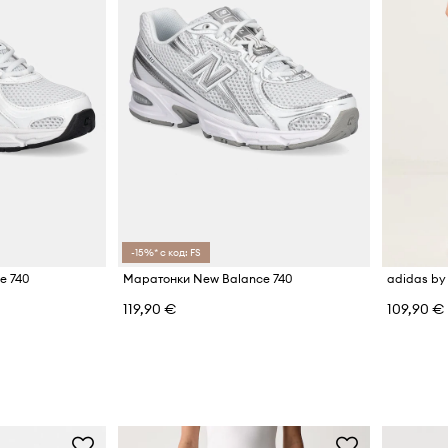
-15%* с код: FS
e 740
Маратонки New Balance 740
119,90 €
109,90 €