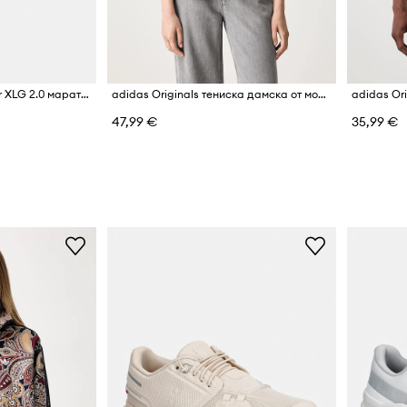
adidas Originals Adistar XLG 2.0 маратонки мъжки
adidas Originals тениска дамска от модал Liberty
47,99 €
35,99 €