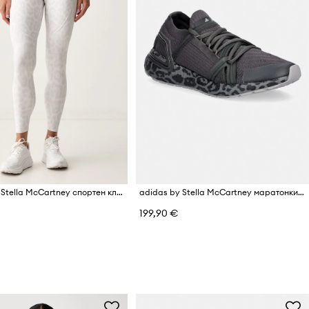
adidas by Stella McCartney спортен клин дамски
adidas by Stella McCartney маратонки дамски Ultraboost 20
199,90 €