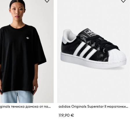
adidas Originals тениска дамска от памук Essentials
adidas Originals Superstar II маратонки дамски от кожа
119,90 €