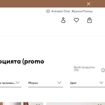
естявай с Answear Club
-20% за първа поръчка
Answear Club
Журнал
Помощ
оцията (promo
Брой продукти:
1715
роизводителя
Марки
Цвят