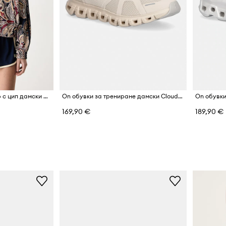
adidas Originals суичър с цип дамски Liberty
On обувки за трениране дамски Cloud 6
169,90 €
189,90 €