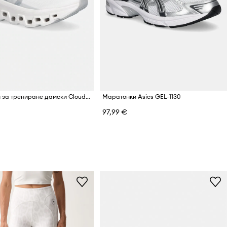
On обувки за трениране дамски Cloudmonster 1
Маратонки Asics GEL-1130
97,99 €