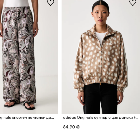
adidas Originals спортен панталон дамски Liberty
adidas Originals суичър с цип дамски Firebird
84,90 €