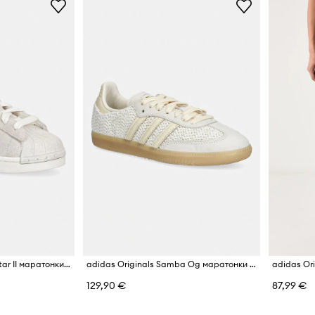
adidas Originals Superstar II маратонки дамски от велур
adidas Originals Samba Og маратонки дамски
129,90 €
87,99 €