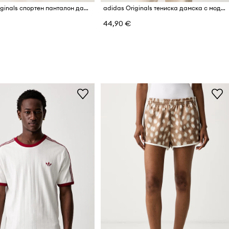
adidas Originals спортен панталон дамски Firebird
adidas Originals тениска дамска с модал Liberty
44,90 €