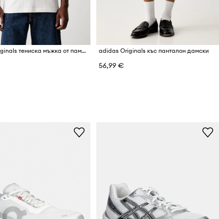
adidas Originals тениска мъжка от памук
adidas Originals къс панталон дамски
56,99 €