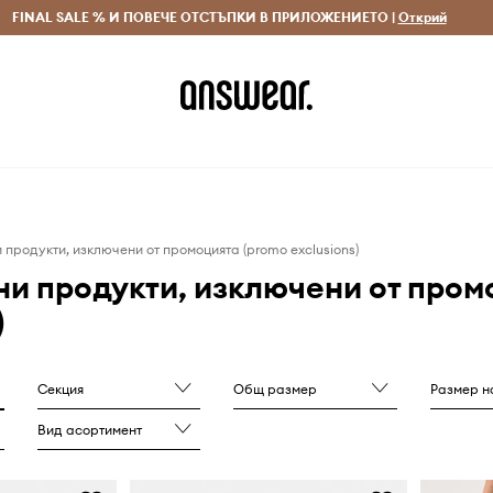
 и връщане за поръчки над 70 EUR
FINAL SALE % И ПОВЕЧЕ ОТСТЪПКИ В ПРИЛОЖЕНИЕТО |
Доставка 1-5 дни
Открий
Сп
продукти, изключени от промоцията (promo exclusions)
и продукти, изключени от пром
)
Секция
Общ размер
Размер на п
Вид асортимент