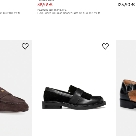
89,99 €
126,90 €
Редовна цена:
143,11 €
30 дни:
102,99 €
Най-ниска цена за последните 30 дни:
100,99 €