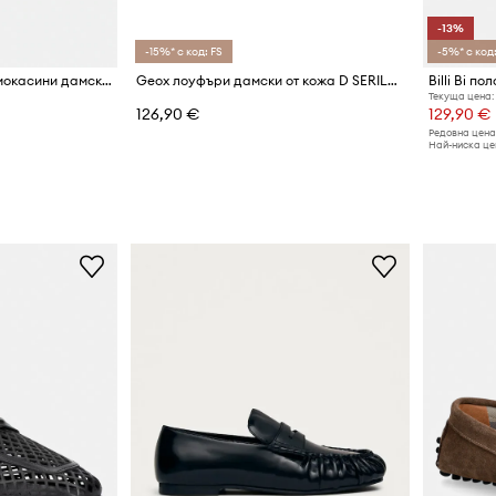
-13%
-15%* с код: FS
-5%* с код:
MICHAEL Michael Kors мокасини дамски от велур Jennings Loafer
Geox лоуфъри дамски от кожа D SERILDA
Текуща цена:
126,90 €
129,90 €
Редовна цена
Най-ниска цен