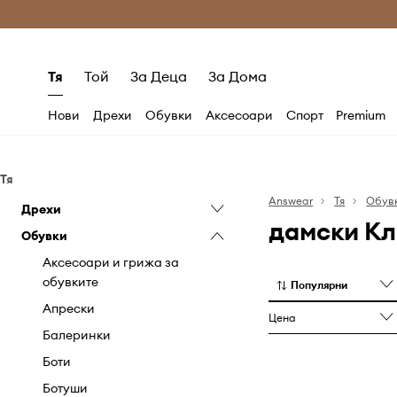
Само оригинални продукти
Безплатни доставка
Тя
Той
За Деца
За Дома
Нови
Дрехи
Обувки
Аксесоари
Спорт
Premium
Тя
Answear
Тя
Обув
Дрехи
дамски Кл
Обувки
Анцузи
Бански
Аксесоари и грижа за
обувките
Популярни
Бельо
Апрески
Блузи и ризи
Цена
Балеринки
Гащеризони
Боти
Грижа за дрехите
Ботуши
Дънки