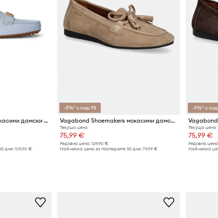
-5%* с код: FS
-5%* с код:
Lauren Ralph Lauren мокасини дамски от кожа Barnsbury
Vagabond Shoemakers мокасини дамски от набук HILLARY
Текуща цена:
Текуща цена:
75,99 €
75,99 €
Редовна цена:
129,90 €
Редовна цена
30 дни:
109,90 €
Най-ниска цена за последните 30 дни:
79,99 €
Най-ниска цен