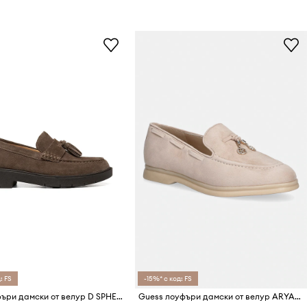
: FS
-15%* с код: FS
Geox лоуфъри дамски от велур D SPHERICA EC1 B
Guess лоуфъри дамски от велур ARYANAI