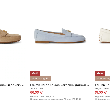
-16%
-14%
-5%* с код: FS
-5%* с код:
Lauren Ralph Lauren мокасини дамски от велур Barnsbury
Lauren Ralph Lauren мокасини дамски от велур Averi III
Текуща цена:
Текуща цена:
88,99 €
91,99 €
Редовна цена:
159,90 €
Редовна цена
Най-ниска цена за последните 30 дни:
105,99 €
Най-ниска цен