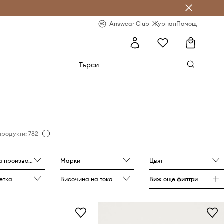
естявай с Answear Club
-20% за първа поръчка
Answear Club
Журнал
Помощ
продукти: 782
роизводителя
Марки
Цвят
етка
Височина на тока
Виж още филтри