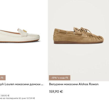
 FS
-15%* с код: FS
Lauren Ralph Lauren мокасини дамски кожени Barnsbury
Велурени мокасини Alohas Rowan
159,90 €
:
159,90 €
а за последните 30 дни:
107,99 €