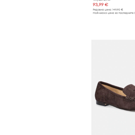
93,99 €
Шапки и капели
Редовна цена:
149,90 €
Най-ниска цена за последните 