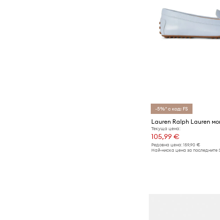
-5%* с код: FS
Текуща цена:
105,99 €
Редовна цена:
159,90 €
Най-ниска цена за последните 