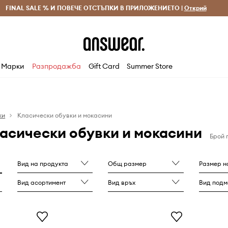
 и връщане за поръчки над 70 EUR
FINAL SALE % И ПОВЕЧЕ ОТСТЪПКИ В ПРИЛОЖЕНИЕТО |
Доставка 1-5 дни
Открий
Сп
Марки
Разпродажба
Gift Card
Summer Store
ки
Класически обувки и мокасини
асически обувки и мокасини
Брой 
Вид на продукта
Общ размер
Размер на п
Вид асортимент
Вид връх
Вид подм