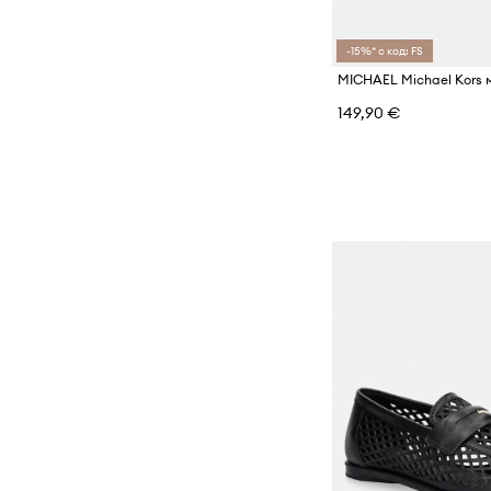
-15%* с код: FS
149,90 €