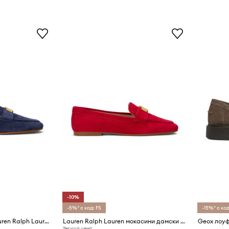
-10%
-5%* с код: FS
-15%* с код
Велурени мокасини Lauren Ralph Lauren Averi III
Lauren Ralph Lauren мокасини дамски велурени Averi III
Текуща цена: