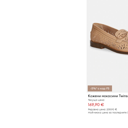
-5%* с код: FS
Кожени мокасини Twins
Текуща цена:
169,90 €
Редовна цена:
239,90 €
Най-ниска цена за последните 