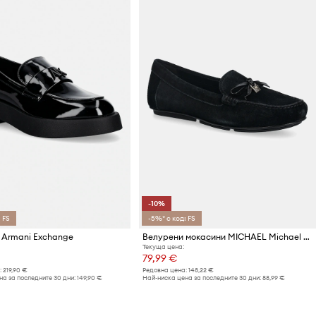
-10%
 FS
-5%* с код: FS
 Armani Exchange
Велурени мокасини MICHAEL Michael Kors Juliette Moc
Текуща цена:
79,99 €
:
219,90 €
Редовна цена:
148,22 €
а за последните 30 дни:
149,90 €
Най-ниска цена за последните 30 дни:
88,99 €