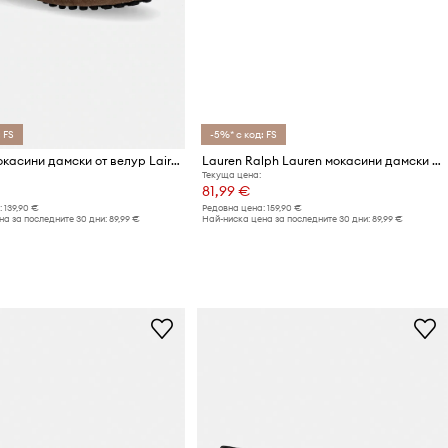
 FS
-5%* с код: FS
Barbour мокасини дамски от велур Laire
Lauren Ralph Lauren мокасини дамски от велур Averi III
Текуща цена:
81,99 €
:
139,90 €
Редовна цена:
159,90 €
а за последните 30 дни:
89,99 €
Най-ниска цена за последните 30 дни:
89,99 €