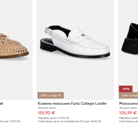
-29%
-5%* с код: FS
-5%* с код:
et
Кожени мокасини Furla College Loafer
Мокасини
Текуща цена:
Текуща цена:
159,90 €
105,99 €
Редовна цена:
279,90 €
Редовна цена
30 дни:
179,90 €
Най-ниска цена за последните 30 дни:
169,90 €
Най-ниска цен