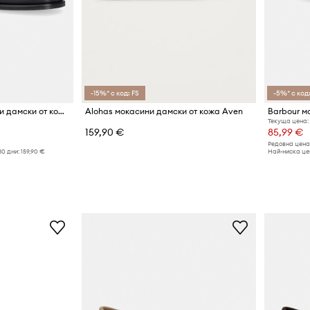
-15%* с код: FS
-5%* с код:
Tommy Hilfiger мокасини дамски от кожа TH COIN LTH LOAFER LASER CUT
Alohas мокасини дамски от кожа Aven
Текуща цена:
159,90 €
85,99 €
Редовна цена
30 дни:
159,90 €
Най-ниска цен