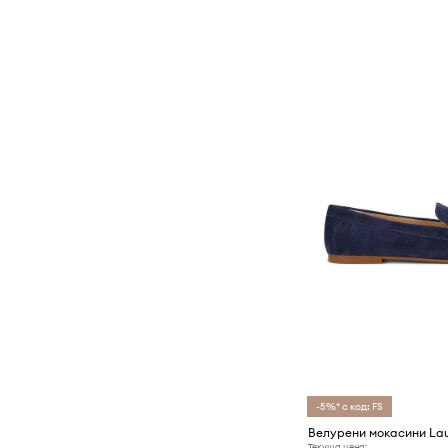
Козметични чанти
Колани
Маски
Портмонета
Ръкавици
Раници
Сакове и куфари
Слънчеви очила
Спортно оборудване
Термоси и бутилки за вода
Туристически аксесоари
Чадъри
Чанти
Часовници
-5%* с код: FS
Шалове
Текуща цена: