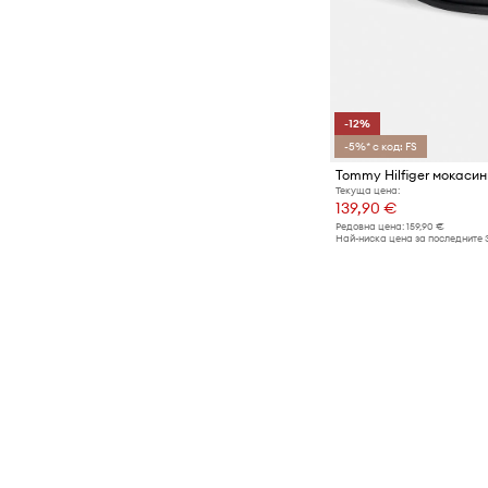
-12%
-5%* с код: FS
Текуща цена:
139,90 €
Редовна цена:
159,90 €
Най-ниска цена за последните 