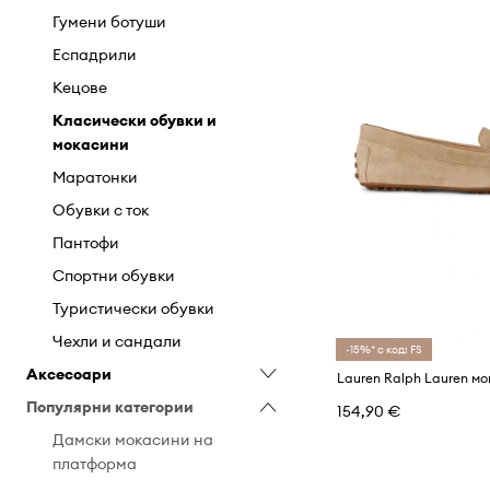
Гумени ботуши
Комплекти
Еспадрили
Къси панталони
Кецове
Палта
Класически обувки и
Панталони и клинове
мокасини
Поли
Маратонки
Пуловери и жилетки
Обувки с ток
Рокли
Пантофи
Сака и елеци
Спортни обувки
Специализирано бельо
Туристически обувки
Суичъри
Чехли и сандали
-15%* с код: FS
Топове и тениски
Аксесоари
Чорапи
Популярни категории
Аксесоари за плуване
154,90 €
Якета
Бижута
Дамски мокасини на
платформа
Кейсове и калъфи