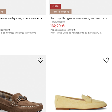
-12%
 FS
-5%* с код: FS
Billi Bi половинки обувки дамски от кожа Black giamaica calf
Tommy Hilfiger мокасини дамски от кожа TH COIN LTH LOAFER LASER CUT
Текуща цена:
139,90 €
:
229,90 €
Редовна цена:
159,90 €
а за последните 30 дни:
149,90 €
Най-ниска цена за последните 30 дни:
159,90 €