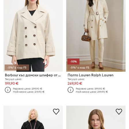
-10%
-5%* с код: FS
-5%* с код: FS
Barbour къс дамски шлифер от памук Maisy
Палто Lauren Ralph Lauren
Текуща цена:
Текуща цена:
199,90 €
269,90 €
Редовна цена:
299,90 €
Редовна цена:
399,90 €
Най-ниска цена:
219,90 €
Най-ниска цена:
299,90 €