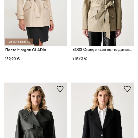
-25%* с код: FS
BOSS Orange късо палто дамско с памук C_Jutili
Палто Morgan GLADIA
319,90 €
159,90 €