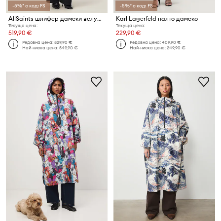
-5%* с код: FS
-5%* с код: FS
AllSaints шлифер дамски велурен REED SUEDE
Karl Lagerfeld палто дамско
Текуща цена:
Текуща цена:
519,90 €
229,90 €
Редовна цена:
829,90 €
Редовна цена:
409,90 €
Най-ниска цена:
549,90 €
Най-ниска цена:
249,90 €