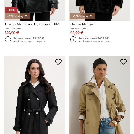
-10%
-5%* с код: FS
-5%* с код: FS
Палто Marciano by Guess TINA
Палто Morgan
Текуща цена:
Текуща цена:
169,90 €
98,99 €
Редовна цена:
296,50 €
Редовна цена:
148,22 €
Най-ниска цена:
189,90 €
Най-ниска цена:
109,90 €