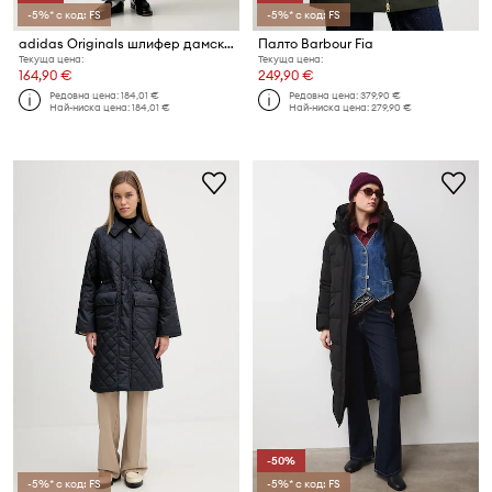
-5%* с код: FS
-5%* с код: FS
adidas Originals шлифер дамски
Палто Barbour Fia
Текуща цена:
Текуща цена:
164,90 €
249,90 €
Редовна цена:
184,01 €
Редовна цена:
379,90 €
Най-ниска цена:
184,01 €
Най-ниска цена:
279,90 €
-50%
-5%* с код: FS
-5%* с код: FS