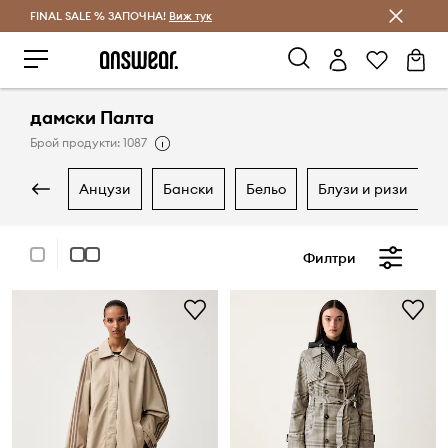
FINAL SALE % ЗАПОЧНА!
Спестявай с Answear Club
Виж тук
дамски Палта
Брой продукти: 1087
анцузи
бански
бельо
блузи и ризи
Филтри