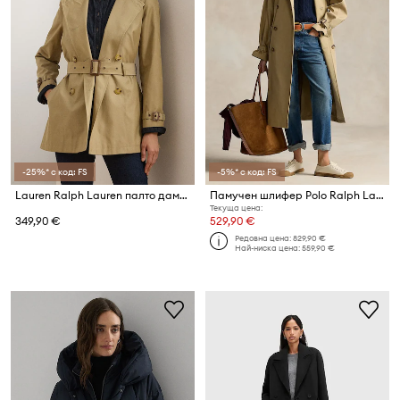
-25%* с код: FS
-5%* с код: FS
Lauren Ralph Lauren палто дамско с памук
Памучен шлифер Polo Ralph Lauren
Текуща цена:
349,90 €
529,90 €
Редовна цена:
829,90 €
Най-ниска цена:
559,90 €