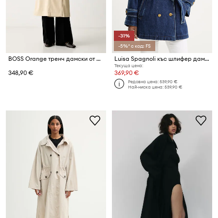
-31%
-5%* с код: FS
BOSS Orange тренч дамски от памук с еластан C_Carelli1
Luisa Spagnoli къс шлифер дамски от деним Vescovo
Текуща цена:
348,90 €
369,90 €
Редовна цена:
539,90 €
Най-ниска цена:
539,90 €