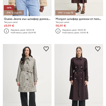
-16%
-5%* с код: FS
-5%* с код: FS
Guess Jeans къс шлифер дамски от памук
Morgan шлифер дамски от памук
Текуща цена:
Текуща цена:
69,99 €
98,99 €
Редовна цена:
129,90 €
Редовна цена:
159,90 €
Най-ниска цена:
83,99 €
Най-ниска цена:
109,90 €