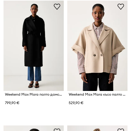
Weekend Max Mara палто дамско от вълна WKDRESINA
Weekend Max Mara късо палто дамско от вълна WKDNEO
799,90 €
529,90 €