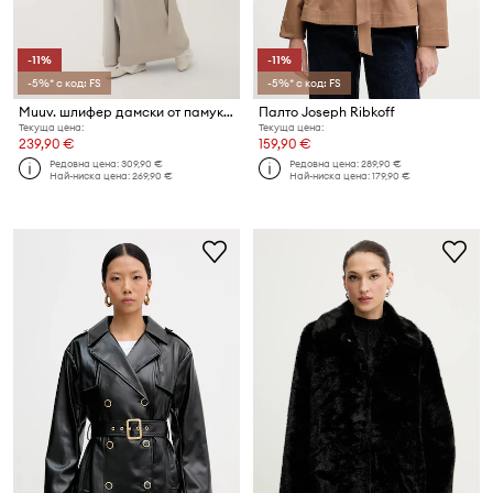
-11%
-11%
-5%* с код: FS
-5%* с код: FS
Muuv. шлифер дамски от памук BOUFF
Палто Joseph Ribkoff
Текуща цена:
Текуща цена:
239,90 €
159,90 €
Редовна цена:
309,90 €
Редовна цена:
289,90 €
Най-ниска цена:
269,90 €
Най-ниска цена:
179,90 €