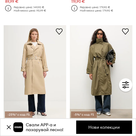
89,99 €
119,90 €
Редовна цена:
149,90 €
Редовна цена:
179,90 €
Най-ниска цена:
93,99 €
Най-ниска цена:
179,90 €
-25%* с код: FS
-5%* с код: FS
Палто Dkny
Палто Answear.LAB
Свали APP-a и
Нови колекции
Текуща цена:
пазарувай лесно!
299,90 €
55,99 €