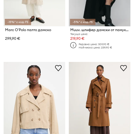
-15%* с код: FS
-5%* с код: FS
Marc O'Polo палто дамско
Muuv. шлифер дамски от памук BOUFF
Текуща цена:
299,90 €
219,90 €
Редовна цена:
309,90 €
Най-ниска цена:
239,90 €