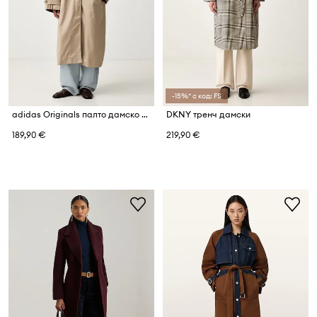
-15%* с код: FS
adidas Originals палто дамско с памук
DKNY тренч дамски
189,90 €
219,90 €