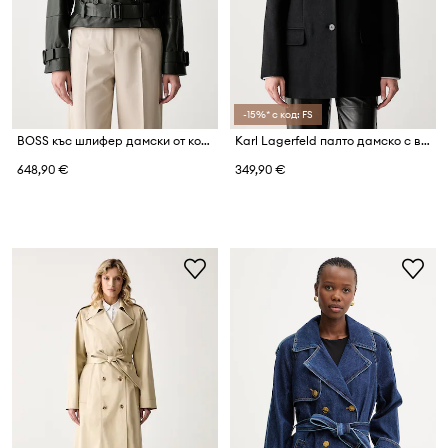
-15%* с код: FS
BOSS къс шлифер дамски от кожа Satela1
Karl Lagerfeld палто дамско с вълна
648,90 €
349,90 €