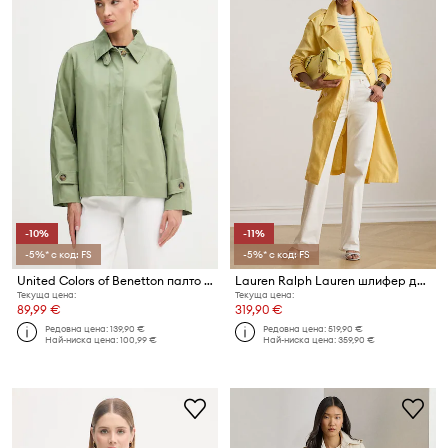
-10%
-11%
-5%* с код: FS
-5%* с код: FS
United Colors of Benetton палто дамско памучно
Lauren Ralph Lauren шлифер дамски от лен
Текуща цена:
Текуща цена:
89,99 €
319,90 €
Редовна цена:
139,90 €
Редовна цена:
519,90 €
Най-ниска цена:
100,99 €
Най-ниска цена:
359,90 €