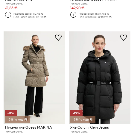
Текуща цена:
Текуща цена:
61,35 €
149,90 €
Редовна цена:
110,43 €
Редовна цена:
347,63 €
Най-ниска цена:
110,43 €
Най-ниска цена:
159,90 €
-11%
-13%
-5%* с код: FS
-5%* с код: FS
Пухено яке Guess MARINA
Яке Calvin Klein Jeans
Текуща цена:
Текуща цена: