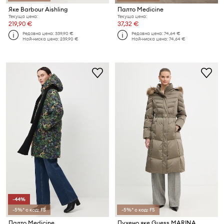
Яке Barbour Aishling
Палто Medicine
Текуща цена:
Текуща цена:
219,90 €
37,32 €
Редовна цена:
339,90 €
Редовна цена:
74,64 €
Най-ниска цена:
239,90 €
Най-ниска цена:
74,64 €
-44%
-5%* с код: FS
-5%* с код: FS
Палто Medicine
Пухено яке Guess MARINA