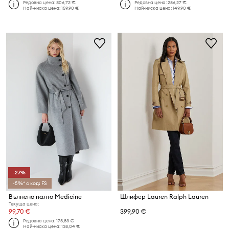
Редовна цена:
306,72 €
Редовна цена:
286,27 €
Най-ниска цена:
159,90 €
Най-ниска цена:
149,90 €
-27%
-5%* с код: FS
Вълнено палто Medicine
Шлифер Lauren Ralph Lauren
Текуща цена:
99,70 €
399,90 €
Редовна цена:
173,83 €
Най-ниска цена:
138,04 €