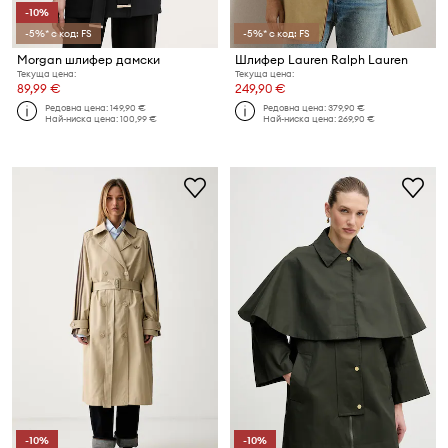
-10%
-5%* с код: FS
-5%* с код: FS
Morgan шлифер дамски
Шлифер Lauren Ralph Lauren
Текуща цена:
Текуща цена:
89,99 €
249,90 €
Редовна цена:
149,90 €
Редовна цена:
379,90 €
Най-ниска цена:
100,99 €
Най-ниска цена:
269,90 €
-10%
-10%