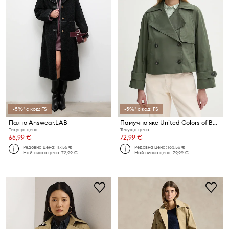
-5%* с код: FS
-5%* с код: FS
Палто Answear.LAB
Памучно яке United Colors of Benetton
Текуща цена:
Текуща цена:
65,99 €
72,99 €
Редовна цена:
117,55 €
Редовна цена:
163,56 €
Най-ниска цена:
72,99 €
Най-ниска цена:
79,99 €