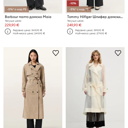
-10%
-5%* с код: FS
-5%* с код: FS
Barbour палто дамско Maia
Tommy Hilfiger Шлифер дамски памучен
Текуща цена:
Текуща цена:
229,90 €
249,90 €
Редовна цена:
349,90 €
Редовна цена:
399,90 €
Най-ниска цена:
249,90 €
Най-ниска цена:
279,90 €