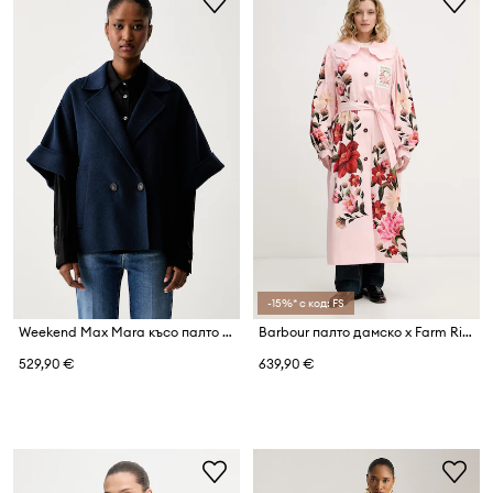
-15%* с код: FS
Weekend Max Mara късо палто дамско от вълна WKDNEO
Barbour палто дамско x Farm Rio
529,90 €
639,90 €