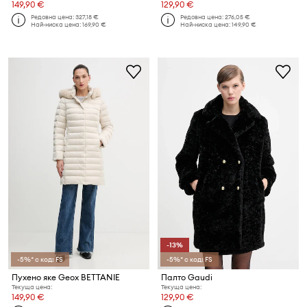
149,90 €
129,90 €
Редовна цена:
327,18 €
Редовна цена:
276,05 €
Най-ниска цена:
169,90 €
Най-ниска цена:
149,90 €
-13%
-5%* с код: FS
-5%* с код: FS
Пухено яке Geox BETTANIE
Палто Gaudi
Текуща цена:
Текуща цена:
149,90 €
129,90 €