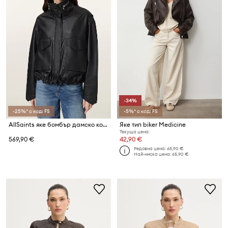
-34%
-25%* с код: FS
-5%* с код: FS
AllSaints яке бомбър дамско кожено
Яке тип biker Medicine
Текуща цена:
569,90 €
42,90 €
Редовна цена:
65,90 €
Най-ниска цена:
65,90 €