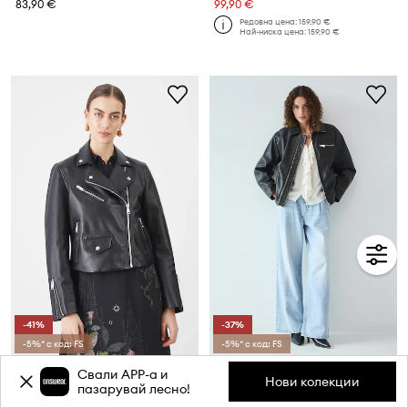
83,90 €
99,90 €
Редовна цена:
159,90 €
Най-ниска цена:
159,90 €
-41%
-37%
-5%* с код: FS
-5%* с код: FS
Кожено мотоциклетско яке Medicine
Кожено мотоциклетско яке Medicine
Свали APP-a и
Нови колекции
Текуща цена:
Текуща цена:
пазарувай лесно!
99,90 €
99,90 €