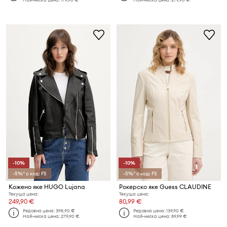
-10%
-10%
-5%* с код: FS
-5%* с код: FS
Кожено яке HUGO Lujana
Рокерско яке Guess CLAUDINE
Текуща цена:
Текуща цена:
249,90 €
80,99 €
Редовна цена:
398,90 €
Редовна цена:
139,90 €
Най-ниска цена:
279,90 €
Най-ниска цена:
89,99 €