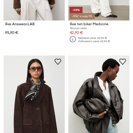
-34%
-5%* с код: FS
Яке Answear.LAB
Яке тип biker Medicine
Текуща цена:
95,90 €
42,90 €
Редовна цена:
65,90 €
Най-ниска цена:
65,90 €