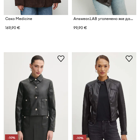
Сако Medicine
Answear.LAB уголемено яке дамско от имитация на кожа
169,90 €
99,90 €
-10%
-10%