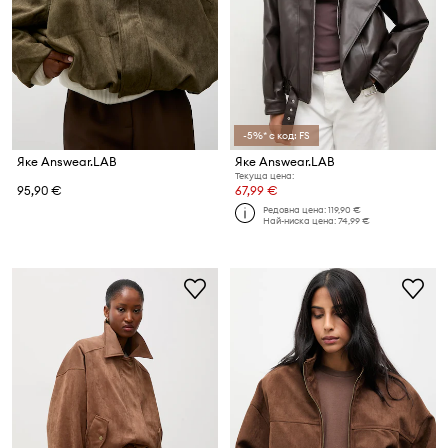
-5%* с код: FS
Яке Answear.LAB
Яке Answear.LAB
Текуща цена:
95,90 €
67,99 €
Редовна цена:
119,90 €
Най-ниска цена:
74,99 €