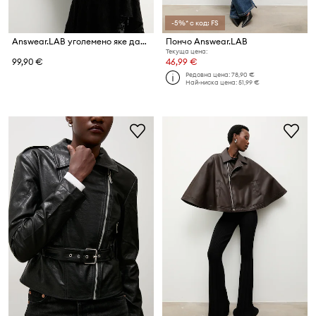
-5%* с код: FS
Answear.LAB уголемено яке дамско от имитация на кожа
Пончо Answear.LAB
Текуща цена:
99,90 €
46,99 €
Редовна цена:
78,90 €
Най-ниска цена:
51,99 €