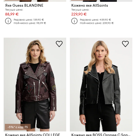
Яке Guess BLANDINE
Кожено яке AllSaints
Текуща цена:
Текуща цена:
88,99 €
229,90 €
Редовна цена:
139,90 €
Редовна цена:
439,90 €
Най-ниска цена:
98,99 €
Най-ниска цена:
239,90 €
-5%* с код: FS
Кожено яке AllSaints COLLEGE
Кожено яке BOSS Orange C Sandy