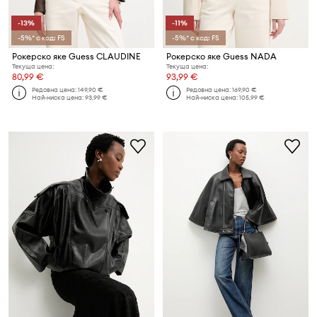
-13%
-11%
-5%* с код: FS
-5%* с код: FS
Рокерско яке Guess CLAUDINE
Рокерско яке Guess NADA
Текуща цена:
Текуща цена:
80,99 €
93,99 €
Редовна цена:
149,90 €
Редовна цена:
169,90 €
Най-ниска цена:
93,99 €
Най-ниска цена:
105,99 €