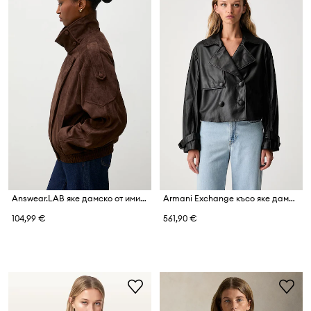
Answear.LAB яке дамско от имитация на велур
Armani Exchange късо яке дамско от кожа
104,99 €
561,90 €