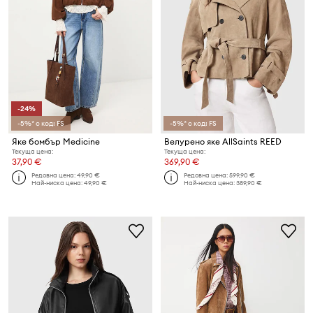
-24%
-5%* с код: FS
-5%* с код: FS
Яке бомбър Medicine
Велурено яке AllSaints REED
Текуща цена:
Текуща цена:
37,90 €
369,90 €
Редовна цена:
49,90 €
Редовна цена:
599,90 €
Най-ниска цена:
49,90 €
Най-ниска цена:
389,90 €