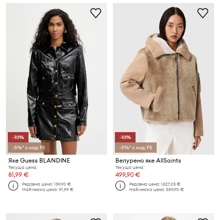
-10%
-10%
-5%* с код: FS
-5%* с код: FS
Яке Guess BLANDINE
Велурено яке AllSaints
Текуща цена:
Текуща цена:
81,99 €
499,90 €
Редовна цена:
139,90 €
Редовна цена:
1227,05 €
Най-ниска цена:
91,99 €
Най-ниска цена:
559,90 €