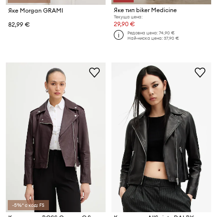
Яке тип biker Medicine
Яке Morgan GRAMI
Текуща цена:
29,90 €
82,99 €
Редовна цена:
74,90 €
Най-ниска цена:
37,90 €
-5%* с код: FS