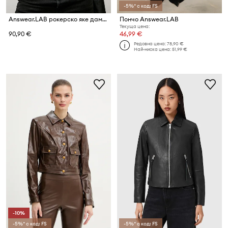
-5%* с код: FS
Answear.LAB рокерско яке дамско от имитация на кожа
Пончо Answear.LAB
Текуща цена:
90,90 €
46,99 €
Редовна цена:
78,90 €
Най-ниска цена:
51,99 €
-10%
-5%* с код: FS
-5%* с код: FS