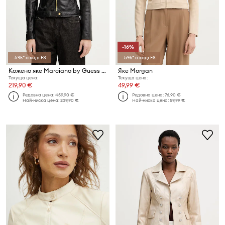
-16%
-5%* с код: FS
-5%* с код: FS
Кожено яке Marciano by Guess NADA
Яке Morgan
Текуща цена:
Текуща цена:
219,90 €
49,99 €
Редовна цена:
459,90 €
Редовна цена:
76,90 €
Най-ниска цена:
239,90 €
Най-ниска цена:
59,99 €