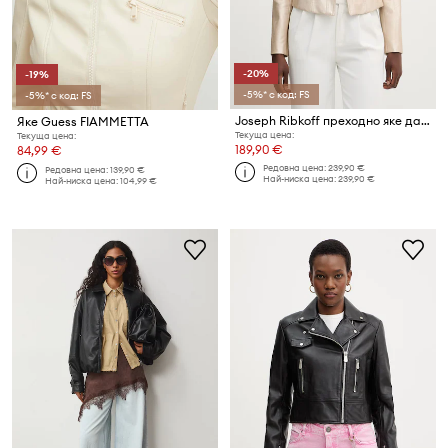
-20%
-19%
-5%* с код: FS
-5%* с код: FS
Joseph Ribkoff преходно яке дамско
Яке Guess FIAMMETTA
Текуща цена:
Текуща цена:
189,90 €
84,99 €
Редовна цена:
239,90 €
Редовна цена:
139,90 €
Най-ниска цена:
239,90 €
Най-ниска цена:
104,99 €