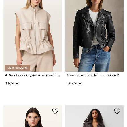
-25%* с код: FS
AllSaints елек дамски от кожа FLOR
Кожено яке Polo Ralph Lauren VINTAGED COW
449,90 €
1049,90 €