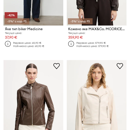
-42%
-5%* с код: FS
-5%* с код: FS
Яке тип biker Medicine
Кожено яке MAX&Co. MCORICETTA
Текуща цена:
Текуща цена:
37,90 €
359,90 €
Редовна цена:
65,90 €
Редовна цена:
579,90 €
Най-ниска цена:
65,90 €
Най-ниска цена:
379,90 €