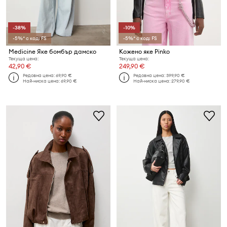
-38%
-10%
-5%* с код: FS
-5%* с код: FS
Medicine Яке бомбър дамско
Кожено яке Pinko
Текуща цена:
Текуща цена:
42,90 €
249,90 €
Редовна цена:
69,90 €
Редовна цена:
399,90 €
Най-ниска цена:
69,90 €
Най-ниска цена:
279,90 €