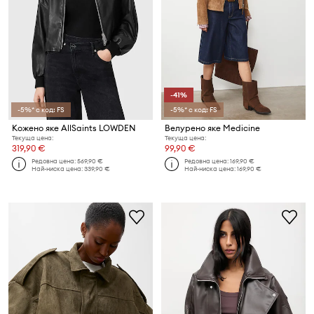
-41%
-5%* с код: FS
-5%* с код: FS
Кожено яке AllSaints LOWDEN
Велурено яке Medicine
Текуща цена:
Текуща цена:
319,90 €
99,90 €
Редовна цена:
569,90 €
Редовна цена:
169,90 €
Най-ниска цена:
339,90 €
Най-ниска цена:
169,90 €