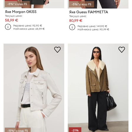
-5%* с код: FS
-5%* с код: FS
Яке Morgan GKISS
Яке Guess FIAMMETTA
Текуща цена:
Текуща цена:
58,99 €
80,99 €
Редовна цена:
92,90 €
Редовна цена:
149,90 €
Най-ниска цена:
65,99 €
Най-ниска цена:
90,99 €
-21%
-15%* с код: FS