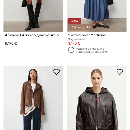
-42%
-5%* с код: FS
Answear.LAB късо дамско яке от имитация на велур
Яке тип biker Medicine
Текуща цена:
87,90 €
37,90 €
Редовна цена:
65,90 €
Най-ниска цена:
65,90 €