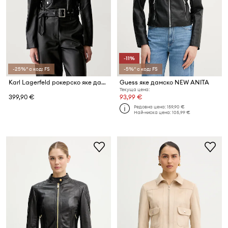
-11%
-25%* с код: FS
-5%* с код: FS
Karl Lagerfeld рокерско яке дамско
Guess яке дамско NEW ANITA
Текуща цена:
399,90 €
93,99 €
Редовна цена:
159,90 €
Най-ниска цена:
105,99 €