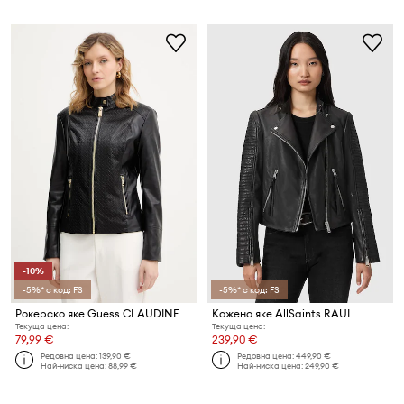
-10%
-5%* с код: FS
-5%* с код: FS
Рокерско яке Guess CLAUDINE
Кожено яке AllSaints RAUL
Текуща цена:
Текуща цена:
79,99 €
239,90 €
Редовна цена:
139,90 €
Редовна цена:
449,90 €
Най-ниска цена:
88,99 €
Най-ниска цена:
249,90 €