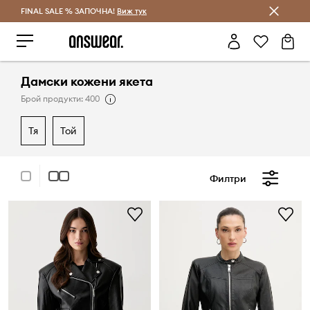
FINAL SALE % ЗАПОЧНА!
Спестявай с Answear Club
Виж тук
Дамски кожени якета
Брой продукти: 400
тя
той
Филтри