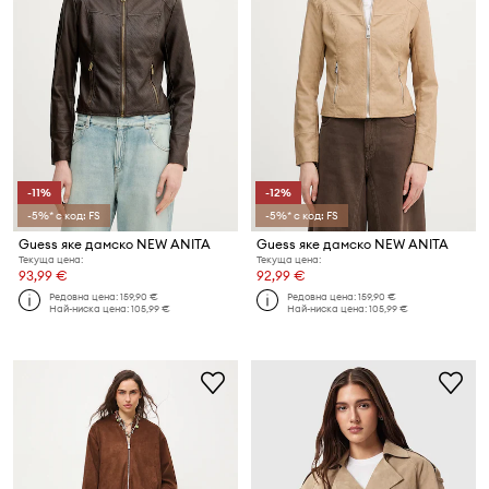
-11%
-12%
-5%* с код: FS
-5%* с код: FS
Guess яке дамско NEW ANITA
Guess яке дамско NEW ANITA
Текуща цена:
Текуща цена:
93,99 €
92,99 €
Редовна цена:
159,90 €
Редовна цена:
159,90 €
Най-ниска цена:
105,99 €
Най-ниска цена:
105,99 €