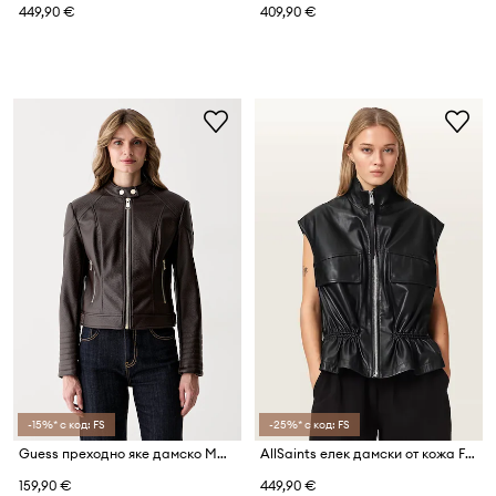
449,90 €
409,90 €
-15%* с код: FS
-25%* с код: FS
Guess преходно яке дамско MARLENE
AllSaints елек дамски от кожа FLOR
159,90 €
449,90 €