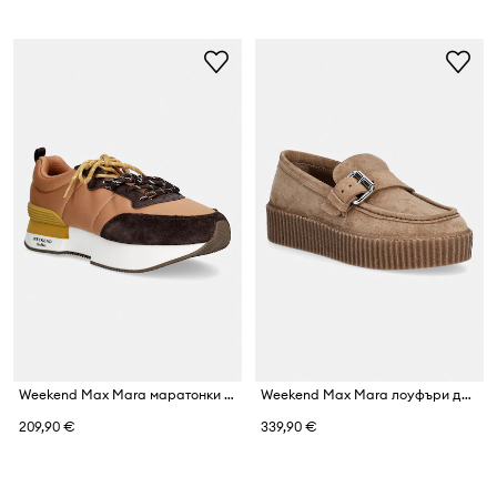
Weekend Max Mara маратонки дамски
Weekend Max Mara лоуфъри дамски от велур
209,90 €
339,90 €