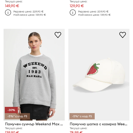
Текуща цена:
Текуща цена:
149,90 €
129,90 €
Редовна цена:
229,90 €
Редовна цена:
209,90 €
Най-ниска цена:
159,90 €
Най-ниска цена:
139,90 €
-30%
-5%* с код: FS
-5%* с код: FS
Памучен суичър Weekend Max Mara GOMMOSO
Памучна шапка с козирка Weekend Max Mara AGUFO
Текуща цена:
Текуща цена:
139,90 €
78,99 €