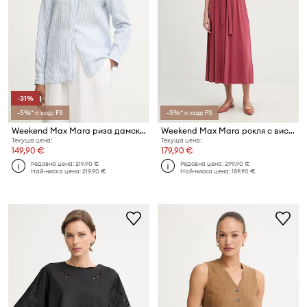
-31%
-5%* с код: FS
-5%* с код: FS
Weekend Max Mara риза дамска ленена GIURATO
Weekend Max Mara рокля с вискоза DIVO
Текуща цена:
Текуща цена:
149,90 €
179,90 €
Редовна цена:
219,90 €
Редовна цена:
299,90 €
Най-ниска цена:
219,90 €
Най-ниска цена:
189,90 €