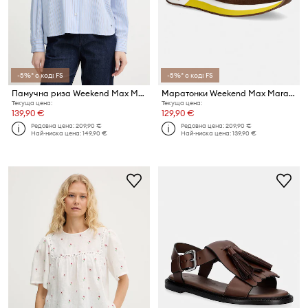
-5%* с код: FS
-5%* с код: FS
Памучна риза Weekend Max Mara AUREO
Маратонки Weekend Max Mara Wkararo
Текуща цена:
Текуща цена:
139,90 €
129,90 €
Редовна цена:
209,90 €
Редовна цена:
209,90 €
Най-ниска цена:
149,90 €
Най-ниска цена:
139,90 €