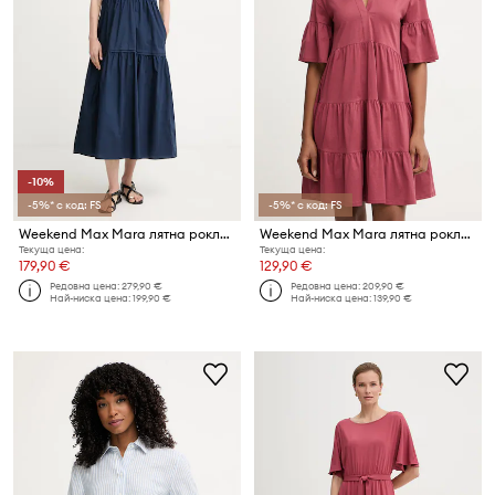
-10%
-5%* с код: FS
-5%* с код: FS
Weekend Max Mara лятна рокля от памук CAPSULA
Weekend Max Mara лятна рокля от памук SAGGINA
Текуща цена:
Текуща цена:
179,90 €
129,90 €
Редовна цена:
279,90 €
Редовна цена:
209,90 €
Най-ниска цена:
199,90 €
Най-ниска цена:
139,90 €