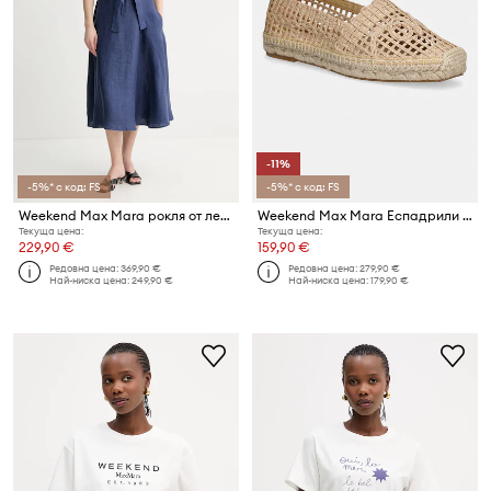
-11%
-5%* с код: FS
-5%* с код: FS
Weekend Max Mara рокля от лен ESORDIO
Weekend Max Mara Еспадрили женски Wkailmes
Текуща цена:
Текуща цена:
229,90 €
159,90 €
Редовна цена:
369,90 €
Редовна цена:
279,90 €
Най-ниска цена:
249,90 €
Най-ниска цена:
179,90 €