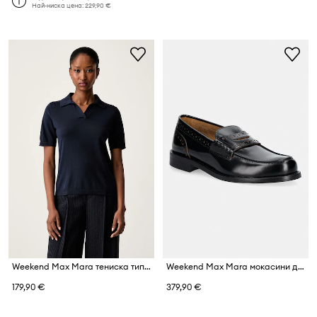
Най-ниска цена:
229,90 €
Weekend Max Mara тениска тип пулове с яка дамска с коприна WKDRONCOLO
Weekend Max Mara мокасини дамски от кожа
179,90 €
379,90 €