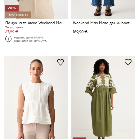
-32%
-5%* с код: FS
Памучна тениска Weekend Max Mara VENACO
Weekend Max Mara дънки bootcut дамски WKDRAPALLO
Текуща цена:
67,99 €
189,90 €
Редовна цена:
99,99 €
Най-ниска цена:
99,99 €