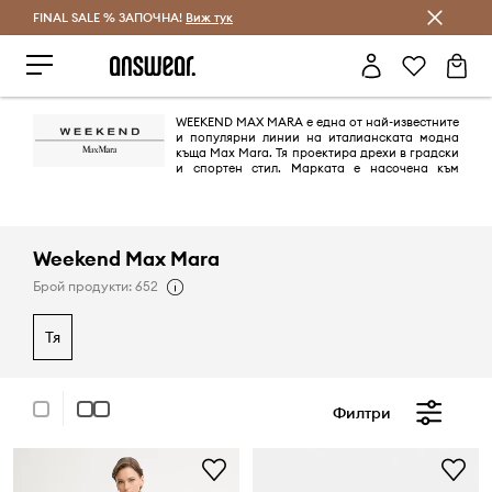
FINAL SALE % ЗАПОЧНА!
Спестявай с Answear Club
Виж тук
WEEKEND MAX MARA е една от най-известните
и популярни линии на италианската модна
къща Max Mara. Тя проектира дрехи в градски
и спортен стил. Марката е насочена към
динамичните жени, които търсят удобен гардероб за всеки повод.
Комфортът и гъвкавостта доминират в колекциите - пухени якета,
меки пуловери и памучни блузи.
Weekend Max Mara
Брой продукти: 652
тя
Филтри