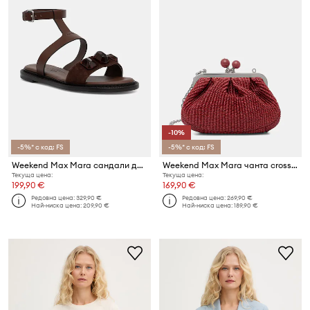
-10%
-5%* с код: FS
-5%* с код: FS
Weekend Max Mara сандали дамски от кожа Wkaasta
Weekend Max Mara чанта crossbody дамска APALMAS
Текуща цена:
Текуща цена:
199,90 €
169,90 €
Редовна цена:
329,90 €
Редовна цена:
269,90 €
Най-ниска цена:
209,90 €
Най-ниска цена:
189,90 €