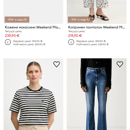
-5%* с код: FS
-5%* с код: FS
Кожени мокасини Weekend Max Mara Wkadockside2
Копринен панталон Weekend Max Mara NIRVANA
Текуща цена:
Текуща цена:
239,90 €
219,90 €
Редовна цена:
399,90 €
Редовна цена:
359,90 €
Най-ниска цена:
259,90 €
Най-ниска цена:
239,90 €