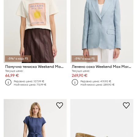
-5%* с код: FS
-5%* с код: FS
Памучна тениска Weekend Max Mara PANTERA
Ленено сако Weekend Max Mara NALUT
Текуща цена:
Текуща цена:
66,99 €
269,90 €
Редовна цена:
107,99 €
Редовна цена:
419,90 €
Най-ниска цена:
73,99 €
Най-ниска цена:
289,90 €