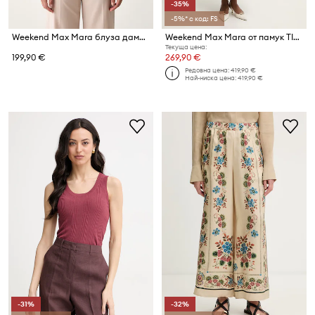
-35%
-5%* с код: FS
Weekend Max Mara блуза дамска от памук WKDVALLO
Weekend Max Mara от памук TILDE
Текуща цена:
199,90 €
269,90 €
Редовна цена:
419,90 €
Най-ниска цена:
419,90 €
-31%
-32%