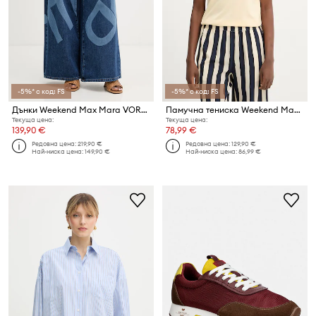
-5%* с код: FS
-5%* с код: FS
Дънки Weekend Max Mara VORTICE
Памучна тениска Weekend Max Mara BORA
Текуща цена:
Текуща цена:
139,90 €
78,99 €
Редовна цена:
219,90 €
Редовна цена:
129,90 €
Най-ниска цена:
149,90 €
Най-ниска цена:
86,99 €