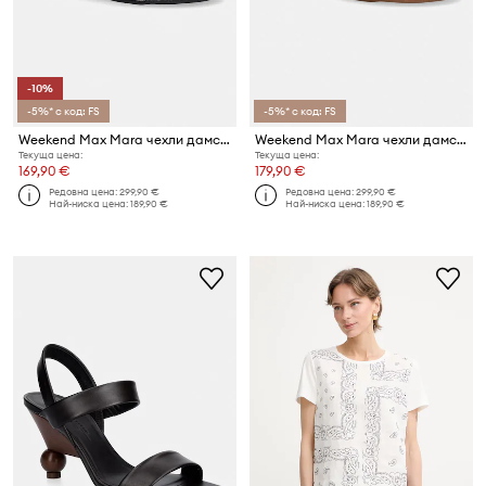
-10%
-5%* с код: FS
-5%* с код: FS
Weekend Max Mara чехли дамски Wkabonito
Weekend Max Mara чехли дамски Wkabonito
Текуща цена:
Текуща цена:
169,90 €
179,90 €
Редовна цена:
299,90 €
Редовна цена:
299,90 €
Най-ниска цена:
189,90 €
Най-ниска цена:
189,90 €