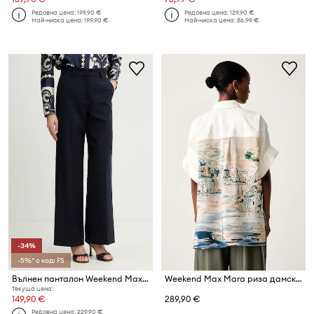
Редовна цена:
199,90 €
Редовна цена:
129,90 €
Най-ниска цена:
199,90 €
Най-ниска цена:
86,99 €
-34%
-5%* с код: FS
Вълнен панталон Weekend Max Mara VISIVO
Weekend Max Mara риза дамска WKDTUONO
Текуща цена:
149,90 €
289,90 €
Редовна цена:
229,90 €