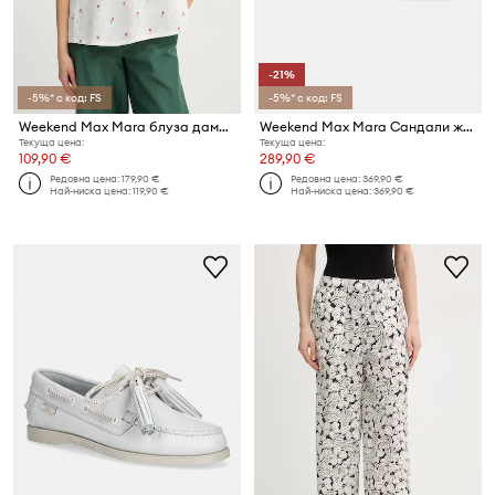
-21%
-5%* с код: FS
-5%* с код: FS
Weekend Max Mara блуза дамска от лен BACINO
Weekend Max Mara Сандали женски кожени Wkaarte
Текуща цена:
Текуща цена:
109,90 €
289,90 €
Редовна цена:
179,90 €
Редовна цена:
369,90 €
Най-ниска цена:
119,90 €
Най-ниска цена:
369,90 €