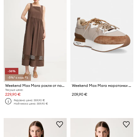
-36%
-5%* с код: FS
Weekend Max Mara рокля от памук GOLA
Weekend Max Mara маратонки дамски
Текуща цена:
229,90 €
209,90 €
Редовна цена:
359,90 €
Най-ниска цена:
359,90 €