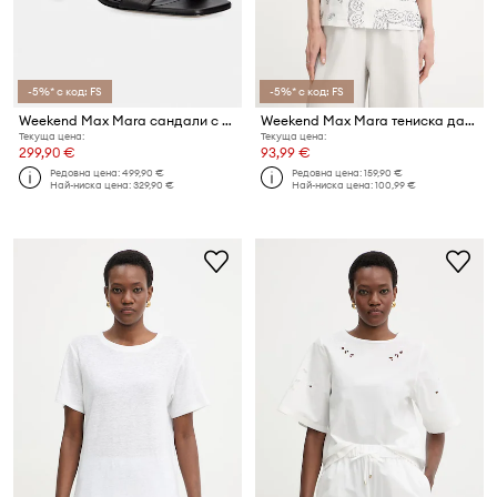
-5%* с код: FS
-5%* с код: FS
Weekend Max Mara сандали с висок ток от кожа Wkaaffetto
Weekend Max Mara тениска дамски памучна GENIO
Текуща цена:
Текуща цена:
299,90 €
93,99 €
Редовна цена:
499,90 €
Редовна цена:
159,90 €
Най-ниска цена:
329,90 €
Най-ниска цена:
100,99 €