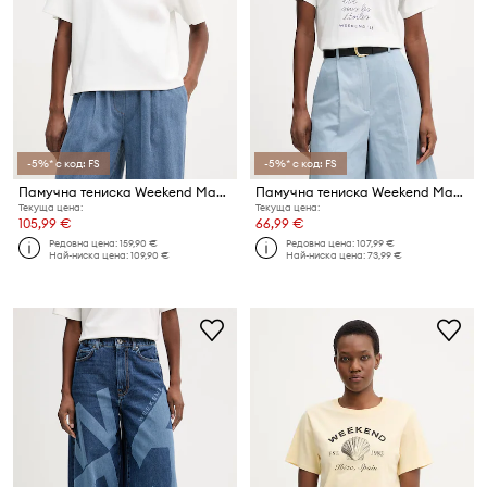
-5%* с код: FS
-5%* с код: FS
Памучна тениска Weekend Max Mara SABATO
Памучна тениска Weekend Max Mara PANTERA
Текуща цена:
Текуща цена:
105,99 €
66,99 €
Редовна цена:
159,90 €
Редовна цена:
107,99 €
Най-ниска цена:
109,90 €
Най-ниска цена:
73,99 €