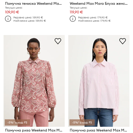
Памучна тениска Weekend Max Mara SABATO
Weekend Max Mara Блуза женска BREAK
Текуща цена:
Текуща цена:
109,90 €
119,90 €
Редовна цена:
159,90 €
Редовна цена:
179,90 €
Най-ниска цена:
159,90 €
Най-ниска цена:
179,90 €
-5%* с код: FS
-5%* с код: FS
Памучна риза Weekend Max Mara PERIODI
Памучна риза Weekend Max Mara AUREO