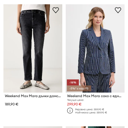
-16%
-5%* с код: FS
Weekend Max Mara дънки дамски WKDLANA
Weekend Max Mara сако с едноредно закопчаване дамско с памук ALETTA
Текуща цена:
189,90 €
299,90 €
Редовна цена:
359,90 €
Най-ниска цена:
359,90 €