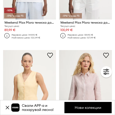
-10%
-5%* с код: FS
-5%* с код: FS
Weekend Max Mara тениска дамска с лен PELOTA
Weekend Max Mara тениска дамска памучна TARGA
Текуща цена:
Текуща цена:
89,99 €
100,99 €
Редовна цена:
149,90 €
Редовна цена:
159,90 €
Най-ниска цена:
100,99 €
Най-ниска цена:
107,99 €
Свали APP-a и
Нови колекции
пазарувай лесно!