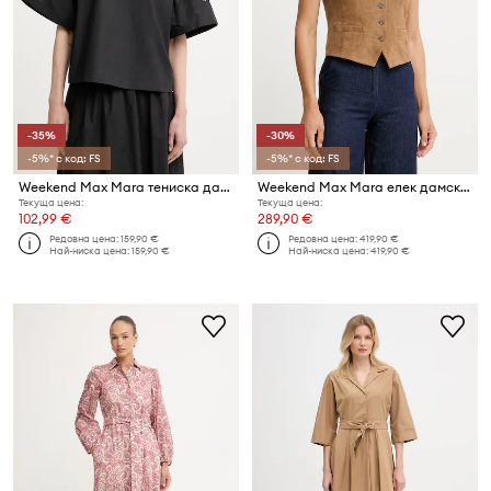
-35%
-30%
-5%* с код: FS
-5%* с код: FS
Weekend Max Mara тениска дамска памучна TARGA
Weekend Max Mara елек дамски от велур VETUSTA
Текуща цена:
Текуща цена:
102,99 €
289,90 €
Редовна цена:
159,90 €
Редовна цена:
419,90 €
Най-ниска цена:
159,90 €
Най-ниска цена:
419,90 €