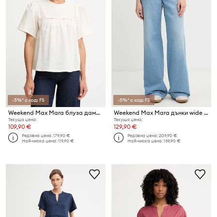
-5%* с код: FS
-5%* с код: FS
Weekend Max Mara блуза дамска от лен BACINO
Weekend Max Mara дънки wide leg дамски LATINO
Текуща цена:
Текуща цена:
109,90 €
129,90 €
Редовна цена:
179,90 €
Редовна цена:
209,90 €
Най-ниска цена:
119,90 €
Най-ниска цена:
139,90 €