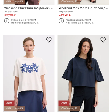
-5%* с код: FS
-5%* с код: FS
Weekend Max Mara топ дамски с вискоза COSE
Weekend Max Mara Панталон дамски копринен SNACK
Текуща цена:
Текуща цена:
109,90 €
249,90 €
Редовна цена:
159,90 €
Редовна цена:
369,90 €
Най-ниска цена:
159,90 €
Най-ниска цена:
369,90 €
-31%
-33%
-5%* с код: FS
-5%* с код: FS