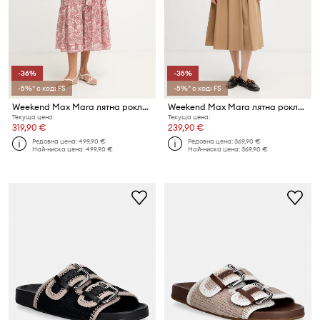
-36%
-35%
-5%* с код: FS
-5%* с код: FS
Weekend Max Mara лятна рокля от памук OBOLI
Weekend Max Mara лятна рокля от памук PADANA
Текуща цена:
Текуща цена:
319,90 €
239,90 €
Редовна цена:
499,90 €
Редовна цена:
369,90 €
Най-ниска цена:
499,90 €
Най-ниска цена:
369,90 €