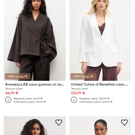
-5%* с код: FS
-5%* с код: FS
Answear.LAB сако дамско от лиосел
United Colors of Benetton сако с едноредно закопчаване дамско от лен
Текуща цена:
Текуща цена:
44,99 €
100,99 €
Редовна цена:
66,99 €
Редовна цена:
128,90 €
Най-ниска цена:
48,99 €
Най-ниска цена:
105,99 €