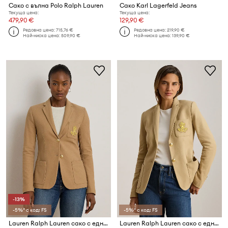
Сако с вълна Polo Ralph Lauren
Сако Karl Lagerfeld Jeans
Текуща цена:
Текуща цена:
479,90 €
129,90 €
Редовна цена:
715,76 €
Редовна цена:
219,90 €
Най-ниска цена:
509,90 €
Най-ниска цена:
139,90 €
-13%
-5%* с код: FS
-5%* с код: FS
Lauren Ralph Lauren сако с едноредно закопчаване дамско от памук с еластан
Lauren Ralph Lauren сако с едноредно закопчаване дамско от памук с еластан