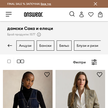
FINAL SALE % ЗАПОЧНА!
Спестявай с Answear Club
Виж тук
дамски Сака и елеци
Брой продукти: 1577
анцузи
бански
бельо
блузи и ризи
Филтри