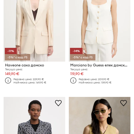
-11%
-14%
-5%* с код: FS
-5%* с код: FS
Haveone сако дамско
Marciano by Guess елек дамски от вискоза GRETHA
Текуща цена:
Текуща цена:
149,90 €
119,90 €
Редовна цена:
229,90 €
Редовна цена:
209,90 €
Най-ниска цена:
169,90 €
Най-ниска цена:
139,90 €