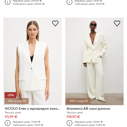
Редовна цена:
649,90 €
Редовна цена:
119,90 €
Най-ниска цена:
649,90 €
Най-ниска цена:
76,99 €
-21%
-5%* с код: FS
-5%* с код: FS
ViCOLO Елек с едноредно закопчаване дамски с вискоза
Answear.LAB сако дамско
Текуща цена:
Текуща цена:
93,99 €
109,90 €
Редовна цена:
119,90 €
Редовна цена:
169,90 €
Най-ниска цена:
119,90 €
Най-ниска цена:
119,90 €