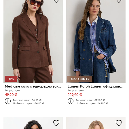
-41%
-5%* с код: FS
Medicine сако с едноредно закопчаване дамско от лен
Lauren Ralph Lauren официално сако дамско от памук
Текуща цена:
Текуща цена:
49,90 €
229,90 €
Редовна цена:
84,90 €
Редовна цена:
379,90 €
Най-ниска цена:
84,90 €
Най-ниска цена:
249,90 €