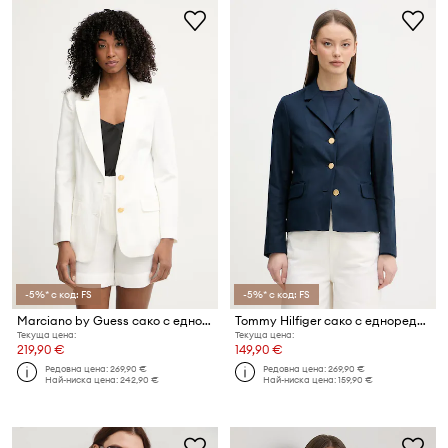
-5%* с код: FS
-5%* с код: FS
Marciano by Guess сако с едноредно закопчаване дамско с добавен лен JANE
Tommy Hilfiger сако с едноредно закопчаване дамско с добавен лен
Текуща цена:
Текуща цена:
219,90 €
149,90 €
Редовна цена:
269,90 €
Редовна цена:
269,90 €
Най-ниска цена:
242,90 €
Най-ниска цена:
159,90 €