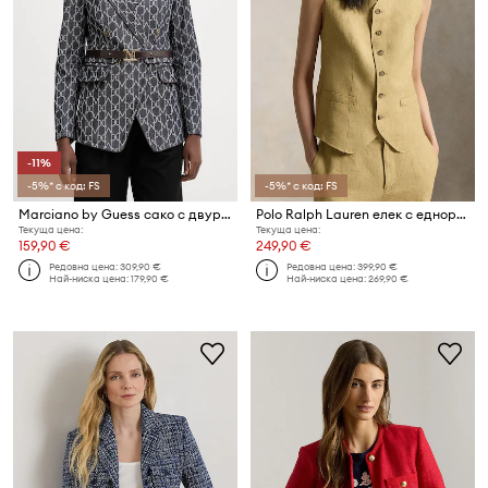
-11%
-5%* с код: FS
-5%* с код: FS
Marciano by Guess сако с двуредно закопчаване дамско дънково LIAN
Polo Ralph Lauren елек с едноредно закопчаване дамски ленен
Текуща цена:
Текуща цена:
159,90 €
249,90 €
Редовна цена:
309,90 €
Редовна цена:
399,90 €
Най-ниска цена:
179,90 €
Най-ниска цена:
269,90 €