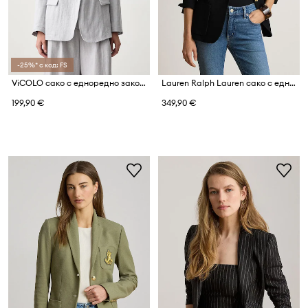
-25%* с код: FS
ViCOLO сако с едноредно закопчаване дамско от лен
Lauren Ralph Lauren сако с едноредно закопчаване дамско от памук с еластан
199,90 €
349,90 €