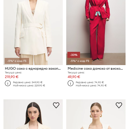
-33%
-5%* с код: FS
-5%* с код: FS
HUGO сако с едноредно закопчаване дамско с вискоза Abivanna
Medicine сако дамско от вискоза
Текуща цена:
Текуща цена:
219,90 €
49,90 €
Редовна цена:
349,90 €
Редовна цена:
74,90 €
Най-ниска цена:
229,90 €
Най-ниска цена:
74,90 €