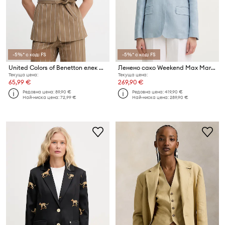
-5%* с код: FS
-5%* с код: FS
United Colors of Benetton елек дамски
Ленено сако Weekend Max Mara NALUT
Текуща цена:
Текуща цена:
65,99 €
269,90 €
Редовна цена:
89,90 €
Редовна цена:
419,90 €
Най-ниска цена:
72,99 €
Най-ниска цена:
289,90 €