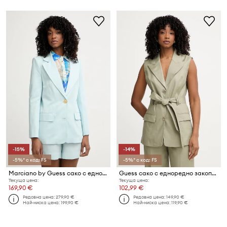
-15%
-14%
-5%* с код: FS
-5%* с код: FS
Marciano by Guess сако с едноредно закопчаване дамско с добавен лен JANE
Guess сако с едноредно закопчаване дамско с лен CARLA
Текуща цена:
Текуща цена:
169,90 €
102,99 €
Редовна цена:
279,90 €
Редовна цена:
149,90 €
Най-ниска цена:
199,90 €
Най-ниска цена:
119,90 €