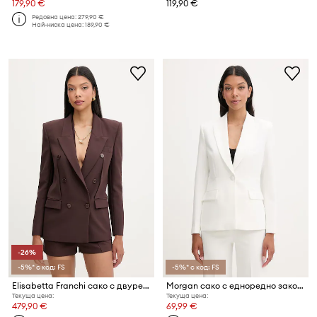
179,90 €
119,90 €
Редовна цена:
279,90 €
Най-ниска цена:
189,90 €
-26%
-5%* с код: FS
-5%* с код: FS
Elisabetta Franchi сако с двуредно закопчаване дамско
Morgan сако с едноредно закопчаване дамско
Текуща цена:
Текуща цена:
479,90 €
69,99 €