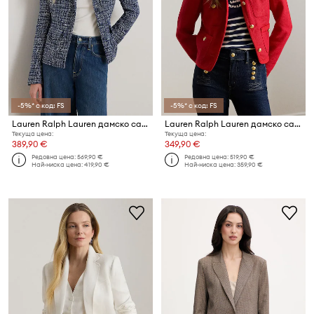
-5%* с код: FS
-5%* с код: FS
Lauren Ralph Lauren дамско сако от памук
Lauren Ralph Lauren дамско сако от лен
Текуща цена:
Текуща цена:
389,90 €
349,90 €
Редовна цена:
569,90 €
Редовна цена:
519,90 €
Най-ниска цена:
419,90 €
Най-ниска цена:
359,90 €