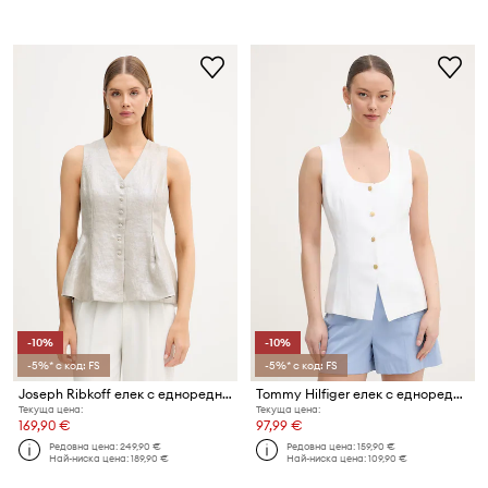
-10%
-10%
-5%* с код: FS
-5%* с код: FS
Joseph Ribkoff елек с едноредно закопчаване дамски от лен
Tommy Hilfiger елек с едноредно закопчаване дамски с лен
Текуща цена:
Текуща цена:
169,90 €
97,99 €
Редовна цена:
249,90 €
Редовна цена:
159,90 €
Най-ниска цена:
189,90 €
Най-ниска цена:
109,90 €