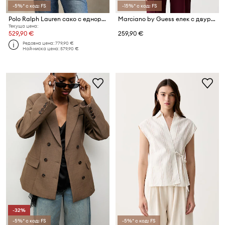
-5%* с код: FS
-15%* с код: FS
Polo Ralph Lauren сако с едноредно закопчаване дамско с лен
Marciano by Guess елек с двуредно закопчаване дамски с вискоза RASHIDA
Текуща цена:
529,90 €
259,90 €
Редовна цена:
779,90 €
Най-ниска цена:
579,90 €
-32%
-5%* с код: FS
-5%* с код: FS