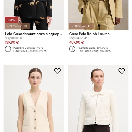
-33%
-5%* с код: FS
-5%* с код: FS
Lola Casademunt сако с едноредно закопчаване дамско
Сако Polo Ralph Lauren
Текуща цена:
Текуща цена:
139,90 €
409,90 €
Редовна цена:
209,90 €
Редовна цена:
594,90 €
Най-ниска цена:
209,90 €
Най-ниска цена:
439,90 €