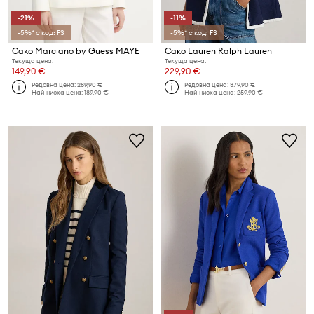
-21%
-11%
-5%* с код: FS
-5%* с код: FS
Сако Marciano by Guess MAYE
Сако Lauren Ralph Lauren
Текуща цена:
Текуща цена:
149,90 €
229,90 €
Редовна цена:
289,90 €
Редовна цена:
379,90 €
Най-ниска цена:
189,90 €
Най-ниска цена:
259,90 €