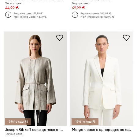
Текуща цена:
Текуща цена:
44,99 €
69,99 €
Редовна цена:
71,99 €
Редовна цена:
102,99 €
Най-ниска цена:
48,99 €
Най-ниска цена:
102,99 €
-5%* с код: FS
-15%* с код: FS
Joseph Ribkoff сако дамско от лен
Morgan сако с едноредно закопчаване дамско VCURL.F
Текуща цена: