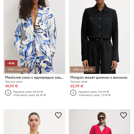
-41%
-5%* с код: FS
-5%* с код: FS
Medicine сако с едноредно закопчаване дамско с добавен лен
Morgan жакет дамски с вискоза
Текуща цена:
Текуща цена:
49,90 €
65,99 €
Редовна цена:
84,90 €
Редовна цена:
104,99 €
Най-ниска цена:
84,90 €
Най-ниска цена:
72,99 €