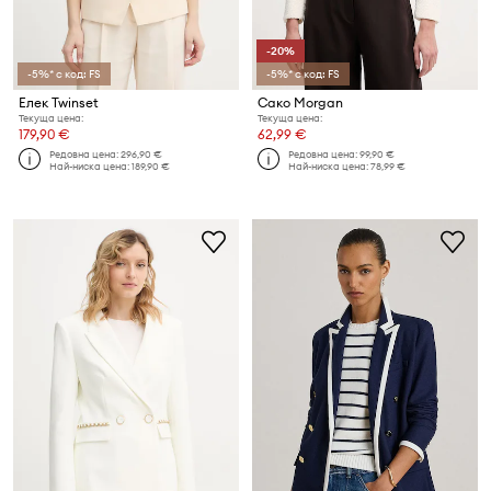
-20%
-5%* с код: FS
-5%* с код: FS
Елек Twinset
Сако Morgan
Текуща цена:
Текуща цена:
179,90 €
62,99 €
Редовна цена:
296,90 €
Редовна цена:
99,90 €
Най-ниска цена:
189,90 €
Най-ниска цена:
78,99 €