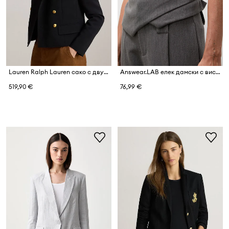
Lauren Ralph Lauren сако с двуредно закопчаване дамско
Answear.LAB елек дамски с вискоза
519,90 €
76,99 €