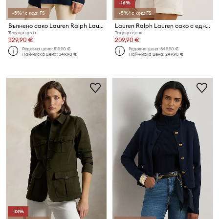
-16%
-5%* с код: FS
-5%* с код: FS
Вълнено сако Lauren Ralph Lauren
Lauren Ralph Lauren сако с едноредно закопчаване дамско от памук с еластан
Текуща цена:
Текуща цена:
329,90 €
209,90 €
Редовна цена:
519,90 €
Редовна цена:
349,90 €
Най-ниска цена:
349,90 €
Най-ниска цена:
249,90 €
-13%