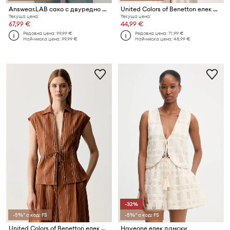
Answear.LAB сако с двуредно закопчаване дамско
United Colors of Benetton елек дамски с лен
Текуща цена:
Текуща цена:
67,99 €
44,99 €
Редовна цена:
99,99 €
Редовна цена:
71,99 €
Най-ниска цена:
99,99 €
Най-ниска цена:
48,99 €
-32%
-5%* с код: FS
-5%* с код: FS
United Colors of Benetton елек дамски с лен
Haveone елек дамски