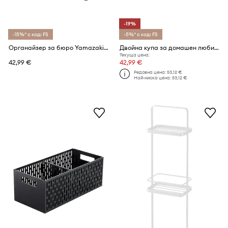
-19%
-15%* с код: FS
-5%* с код: FS
Органайзер за бюро Yamazaki Tower
Двойна купа за домашен любимец Yamazaki Tower 300 ml
Текуща цена:
42,99 €
42,99 €
Редовна цена:
53,12 €
Най-ниска цена:
53,12 €