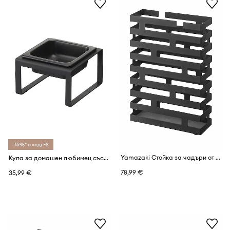
-15%* с код: FS
Yamazaki Стойка за чадъри от стомана 30 x 10 x 43 cm
Купа за домашен любимец със стойка Yamazaki Tower
78,99 €
35,99 €