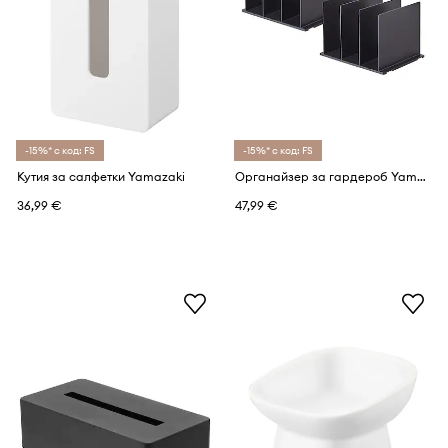
-15%* с код: FS
-15%* с код: FS
Кутия за салфетки Yamazaki
Органайзер за гардероб Yamazaki Smart (2 броя)
36,99 €
47,99 €