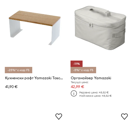
-11%
-25%* с код: FS
-5%* с код: FS
Кухненски рафт Yamazaki Tosca 30,5 x 14 x 14,5 cm
Органайзер Yamazaki
Текуща цена:
41,90 €
42,99 €
Редовна цена:
48,52 €
Най-ниска цена:
48,52 €