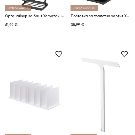
-15%* с код: FS
-25%* с код: FS
Органайзер за баня Yamazaki Tower
Поставка за тоалетна хартия Yamazaki Tower
61,99 €
35,99 €