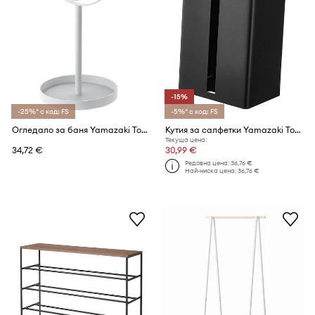
-15%
-25%* с код: FS
-5%* с код: FS
Огледало за баня Yamazaki Tower 17,5 x 14 x 33 cm
Кутия за салфетки Yamazaki Tower 12,6 x 9,7 x 23,7 cm
Текуща цена:
34,72 €
30,99 €
Редовна цена:
36,76 €
Най-ниска цена:
36,76 €