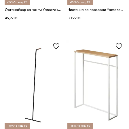
-15%* с код: FS
-15%* с код: FS
Органайзер за чанти Yamazaki Smart Bag (2 броя)
Чистачка за прозорци Yamazaki Tower
45,97 €
30,99 €
-15%* с код: FS
-15%* с код: FS