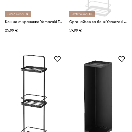
-15%* с код: FS
-15%* с код: FS
Кош за съхранение Yamazaki Tower
Органайзер за баня Yamazaki Tower
25,99 €
59,99 €