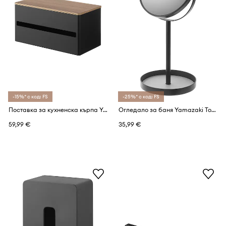
-15%* с код: FS
-25%* с код: FS
Поставка за кухненска кърпа Yamazaki
Огледало за баня Yamazaki Tower 17.5 x 14 x 33 cm
59,99 €
35,99 €