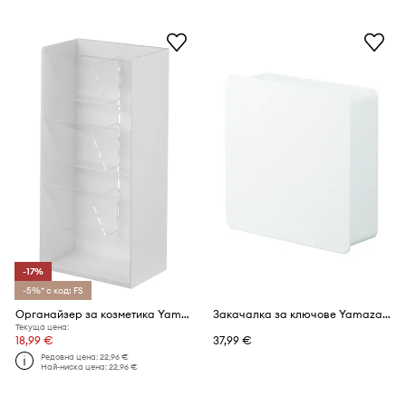
-17%
-5%* с код: FS
Органайзер за козметика Yamazaki
Закачалка за ключове Yamazaki
Текуща цена:
18,99 €
37,99 €
Редовна цена:
22,96 €
Най-ниска цена:
22,96 €