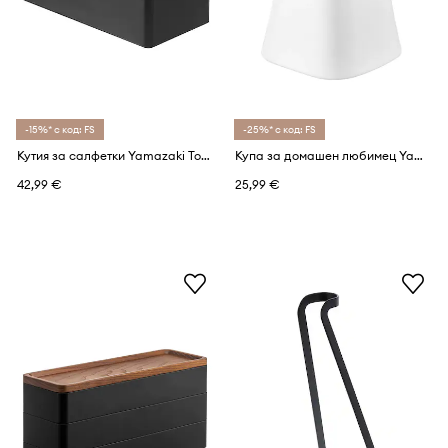
-15%* с код: FS
-25%* с код: FS
Кутия за салфетки Yamazaki Tower
Купа за домашен любимец Yamazaki Tower 200 ml
42,99 €
25,99 €