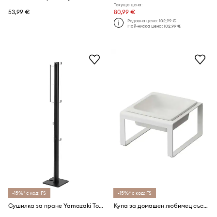
Текуща цена:
53,99 €
80,99 €
Редовна цена:
102,99 €
Най-ниска цена:
102,99 €
-15%* с код: FS
-15%* с код: FS
Сушилка за пране Yamazaki Tower
Купа за домашен любимец със стойка Yamazaki Tower