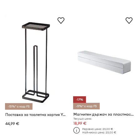
-17%
-5%* с код: FS
-15%* с код: FS
Магнитен държач за пластмасово фолио Yamazaki Tower 32,6 x 5,5 x 5 cm
Поставка за тоалетна хартия Yamazaki Tower
Текуща цена:
18,99 €
44,99 €
Редовна цена:
23,00 €
Най-ниска цена:
23,00 €