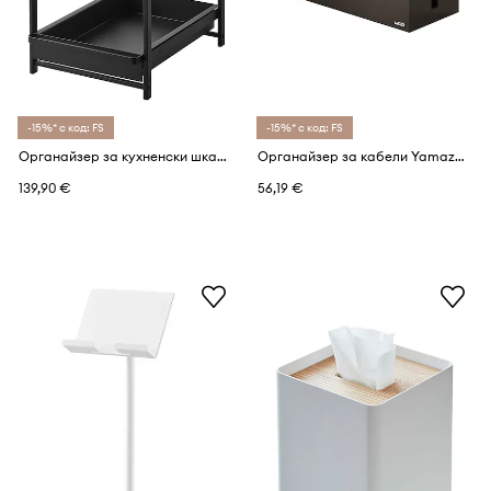
-15%* с код: FS
-15%* с код: FS
Органайзер за кухненски шкаф Yamazaki
Органайзер за кабели Yamazaki
139,90 €
56,19 €