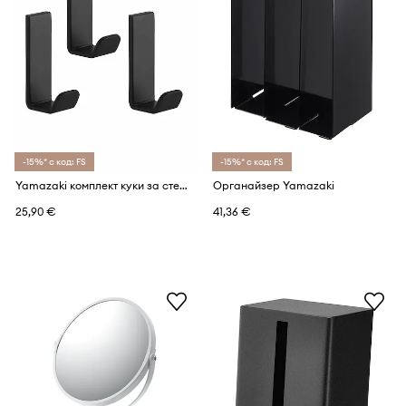
-15%* с код: FS
-15%* с код: FS
Yamazaki комплект куки за стена от стомана 2,2 x 3 x 6 cm
Органайзер Yamazaki
25,90 €
41,36 €