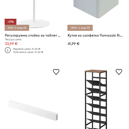
-17%
-5%* с код: FS
-15%* с код: FS
Регулируема стойка за таблет Yamazaki Smart 40,8-65,8 cm
Кутия за салфетки Yamazaki Rin 13 x 15,5 cm
Текуща цена:
33,99 €
41,99 €
Редовна цена:
41,36 €
Най-ниска цена:
41,36 €