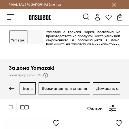
FINAL SALE % ЗАПОЧНА!
Спестявай с Answear Club
Виж тук
Yamazaki е японска марка, посветена на
производството на продукти, които улесняват
съхранението и организацията в дома.
Колекциите на Yamazaki са минималистични,
функционални и интелигентно обмислени, като по този начин
представляват най-високия стандарт на дизайна.
За дома Yamazaki
Брой продукти: 375
баня
всекидневна и спалня
домашно спа
Филтри