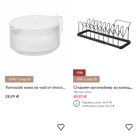
-11%
-25%* с код: FS
-5%* с код: FS
Yamazaki кана за чай от пластмаса 13,2 x 17,6 x 7,9 cm
Сгъваем органайзер за капаци и тигани Yamazaki Tower 45-82 x 20 x 17,5 cm
Текуща цена:
28,99 €
49,90 €
Редовна цена:
56,19 €
Най-ниска цена:
56,19 €