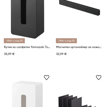
-15%* с код: FS
-15%* с код: FS
Кутия за салфетки Yamazaki Tower 26 x 13 cm
Магнитен органайзер за ножове Yamazaki Tower 35 x 4 cm
35,99 €
32,99 €