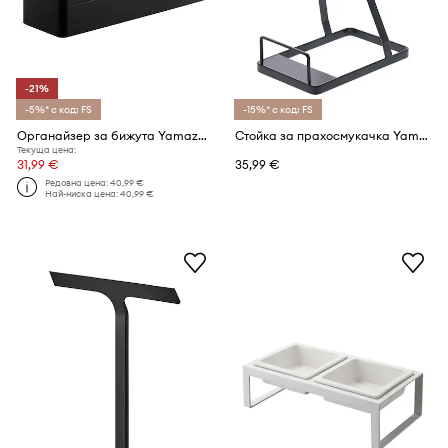
-21%
-5%* с код: FS
-15%* с код: FS
Органайзер за бижута Yamazaki Rin
Стойка за прахосмукачка Yamazaki Tower
Текуща цена:
31,99 €
35,99 €
Редовна цена:
40,99 €
Най-ниска цена:
40,99 €