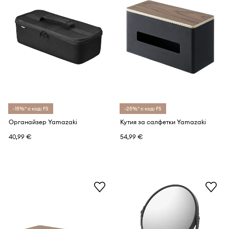
-15%* с код: FS
-25%* с код: FS
Органайзер Yamazaki
Кутия за салфетки Yamazaki
40,99 €
54,99 €