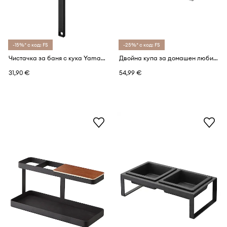
-15%* с код: FS
-25%* с код: FS
Чистачка за баня с кука Yamazaki Tower
Двойна купа за домашен любимец Yamazaki Tower 300 ml
31,90 €
54,99 €