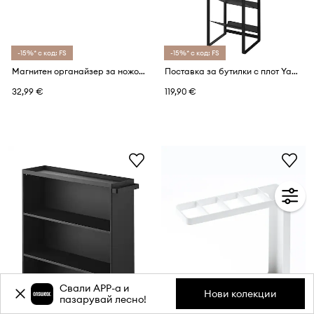
-15%* с код: FS
-15%* с код: FS
Магнитен органайзер за ножове Yamazaki Tower 35 x 4 cm
Поставка за бутилки с плот Yamazaki Tower 88,5 cm
32,99 €
119,90 €
Свали APP-a и
Нови колекции
пазарувай лесно!