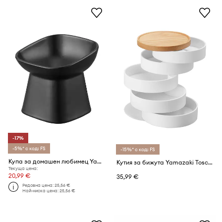
-17%
-5%* с код: FS
-15%* с код: FS
Купа за домашен любимец Yamazaki Tower 200 ml
Кутия за бижута Yamazaki Tosca
Текуща цена:
20,99 €
35,99 €
Редовна цена:
25,56 €
Най-ниска цена:
25,56 €