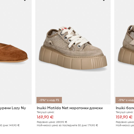
-5%* с код: FS
-5%* с код:
елурени Lazy Ny
Inuikii Matilda Net маратонки дамски
Inuikii ба
Текуща цена:
Текуща цена:
169,90 €
159,90 €
Редовна цена:
259,90 €
Редовна цена
30 дни:
149,90 €
Най-ниска цена за последните 30 дни:
179,90 €
Най-ниска цен