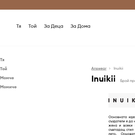
Само оригинални продукти
Безплатни доставка
Тя
Той
За Деца
За Дома
Тя
Той
Обувки
Answear
Inuikii
Inuikii
Момче
Обувки
Апрески
Брой пр
Момиче
Обувки
Балеринки
Апрески
Обувки
Боти
Зимни обувки
Кецове
Зимни обувки
Класически обувки и
Основната идея
мокасини
създатели е да 
жена и всеки 
Маратонки
съвпадащ стил 
лято. Основ