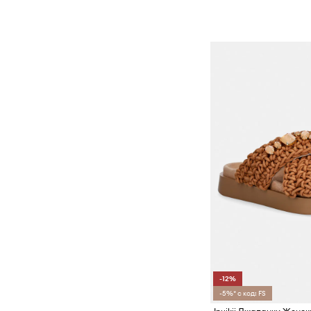
-12%
-5%* с код: FS