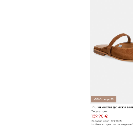
-5%* с код: FS
Inuikii чехли дамски в
Текуща цена:
139,90 €
Редовна цена:
229,90 €
Най-ниска цена за последните 