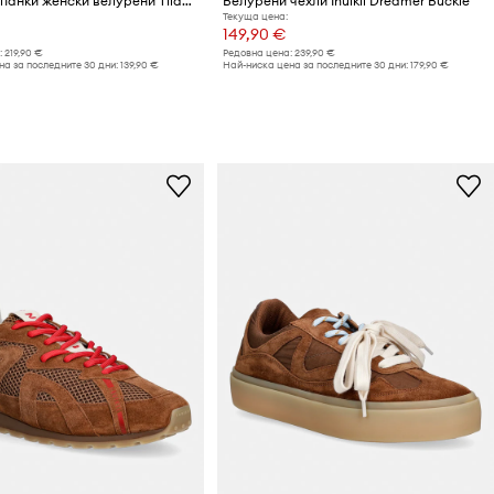
Inuikii Джапанки женски велурени Tilda Buckle
Велурени чехли Inuikii Dreamer Buckle
Текуща цена:
149,90 €
:
219,90 €
Редовна цена:
239,90 €
а за последните 30 дни:
139,90 €
Най-ниска цена за последните 30 дни:
179,90 €