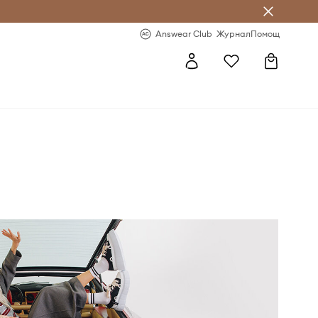
естявай с Answear Club
-20% за първа поръчка
Answear Club
Журнал
Помощ