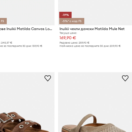
-19%
 FS
-5%* с код: FS
Ниски кецове Inuikii Matilda Canvas Low
Inuikii чехли дамски Matilda Mule Net
Текуща цена:
169,90 €
:
245,37 €
Редовна цена:
259,90 €
а за последните 30 дни:
159,90 €
Най-ниска цена за последните 30 дни:
209,90 €