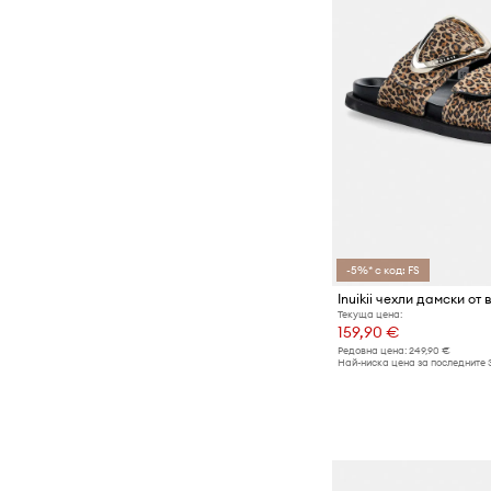
-5%* с код: FS
Inuikii чехли дамски от
Текуща цена:
159,90 €
Редовна цена:
249,90 €
Най-ниска цена за последните 