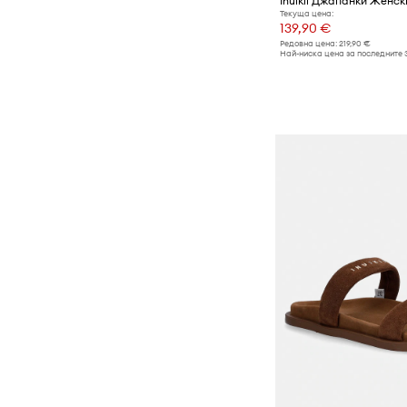
Inuikii Джапанки Женс
Текуща цена:
139,90 €
Редовна цена:
219,90 €
Най-ниска цена за последните 