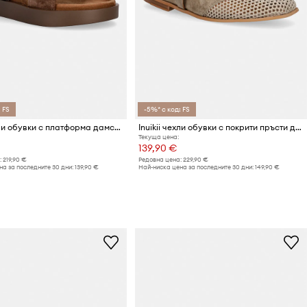
 FS
-5%* с код: FS
Inuikii чехли обувки с платформа дамски от велур Tilda Buckle
Inuikii чехли обувки с покрити пръсти дамски от велур Lazy NY
Текуща цена:
139,90 €
:
219,90 €
Редовна цена:
229,90 €
а за последните 30 дни:
139,90 €
Най-ниска цена за последните 30 дни:
149,90 €