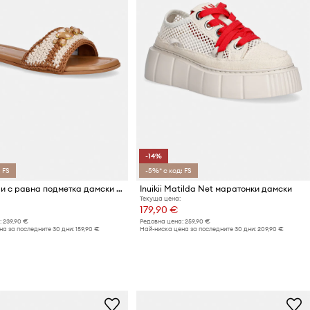
-14%
 FS
-5%* с код: FS
Inuikii чехли с равна подметка дамски Woven Cali
Inuikii Matilda Net маратонки дамски
Текуща цена:
179,90 €
:
239,90 €
Редовна цена:
259,90 €
а за последните 30 дни:
159,90 €
Най-ниска цена за последните 30 дни:
209,90 €