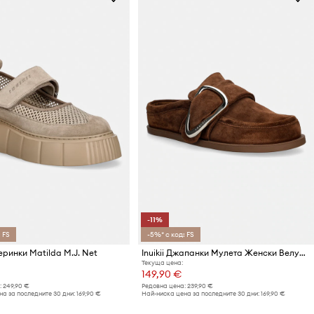
-11%
 FS
-5%* с код: FS
леринки Matilda M.J. Net
Inuikii Джапанки Мулета Женски Велурени Mule Soft
Текуща цена:
149,90 €
:
249,90 €
Редовна цена:
239,90 €
а за последните 30 дни:
169,90 €
Най-ниска цена за последните 30 дни:
169,90 €