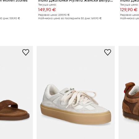
ки Woven Stones
Inuikii Джапанки Мулета Женски велурени Mule Soft
Текуща цена:
Текуща цена:
149,90 €
129,90 €
Редовна цена:
239,90 €
Редовна цена
30 дни:
159,90 €
Най-ниска цена за последните 30 дни:
169,90 €
Най-ниска цен