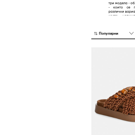
три модела - об
Пантофи
- които се п
различни вариа
Чехли и сандали
което наджи
следва вашите
разлика и бъдете
Популярни