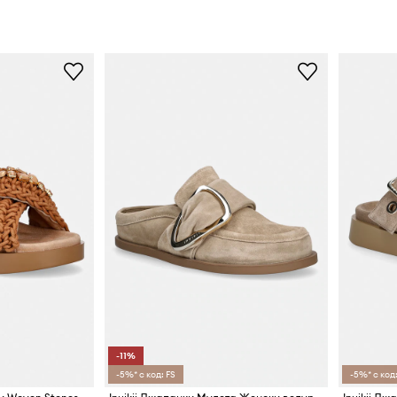
-11%
-5%* с код: FS
-5%* с код: