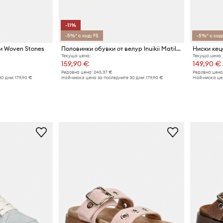
-11%
-5%* с код: FS
-5%* с код:
ки Woven Stones
Половинки обувки от велур Inuikii Matilda M.J. Suede
Текуща цена:
Текуща цена:
159,90 €
149,90 €
Редовна цена:
245,37 €
Редовна цена
30 дни:
179,90 €
Най-ниска цена за последните 30 дни:
179,90 €
Най-ниска цен