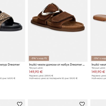
-5%* с код: FS
-5%* с код:
 велур Dreamer
Inuikii чехли дамски от набук Dreamer Buckle
Текуща цена:
Текуща цена:
149,90 €
149,90 €
Редовна цена:
239,90 €
Редовна цена
30 дни:
169,90 €
Най-ниска цена за последните 30 дни:
159,90 €
Най-ниска цен