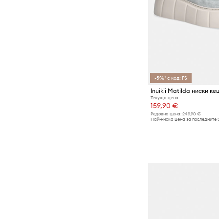
-5%* с код: FS
Inuikii Matilda ниски к
Текуща цена:
159,90 €
Редовна цена:
249,90 €
Най-ниска цена за последните 