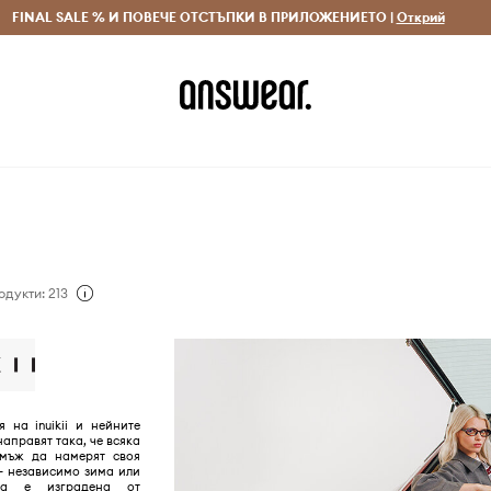
 и връщане за поръчки над 70 EUR
FINAL SALE % И ПОВЕЧЕ ОТСТЪПКИ В ПРИЛОЖЕНИЕТО |
Доставка 1-5 дни
Открий
Сп
одукти: 213
 на inuikii и нейните
направят така, че всяка
мъж да намерят своя
- независимо зима или
ата е изградена от