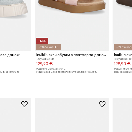
-13%
-5%* с код: FS
-5%* с код:
ецове дамски
Inuikii чехли обувки с платформа дамски от велур Tilda Buckle
Текуща цена:
Текуща цена:
129,90 €
129,90 €
Редовна цена:
219,90 €
Редовна цена
30 дни:
169,90 €
Най-ниска цена за последните 30 дни:
149,90 €
Най-ниска цен