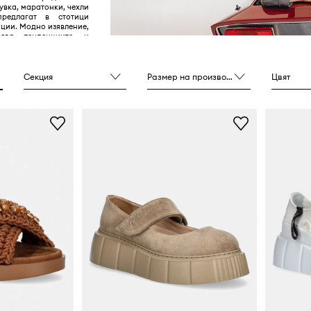
увка, маратонки, чехли
редлагат в стотици
ции. Модно изявление,
вява тенденциите и
 пътувания. Направете
 част от inuikii.
Секция
Размер на производителя
Цвят