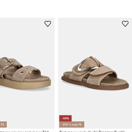
-16%
 FS
-5%* с код: FS