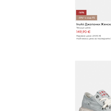
-16%
-5%* с код: FS
Inuikii Джапанки Женс
Текуща цена:
149,90 €
Редовна цена:
219,90 €
Най-ниска цена за последните 