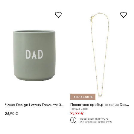
-5%* с код: FS
Позлатено сребърно колие Design Letters
Чаша Design Letters Favourite 300 ml
Текуща цена:
93,99 €
26,90 €
Редовна цена:
159,90 €
Най-ниска цена:
102,99 €