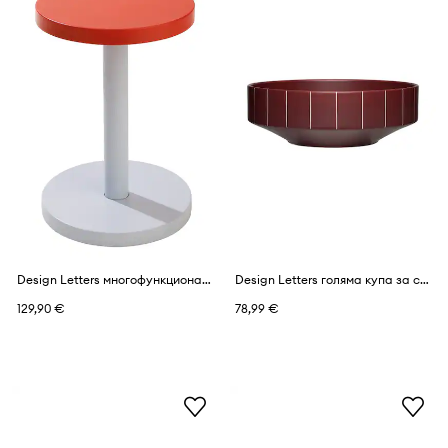
Design Letters многофункционална мебел от прахово боядисана стомана 31 x 31 x 45 cm
Design Letters голяма купа за сервиране от порцелан 22 x 22 x 7,5 cm
129,90 €
78,99 €