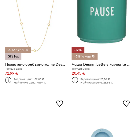
-5%* с код: FS
-19%
Gift Box
-5%* с код: FS
Позлатено сребърно колие Design Letters
Чаша Design Letters Favourite Cups 250 ml
Текуща цена:
Текуща цена:
72,99 €
20,45 €
Редовна цена:
132,88 €
Редовна цена:
25,56 €
Най-ниска цена:
79,99 €
Най-ниска цена:
25,56 €