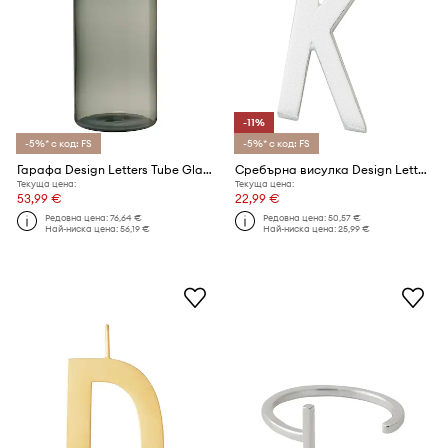
-11%
-5%* с код: FS
-5%* с код: FS
Гарафа Design Letters Tube Glass 1 L
Сребърна висулка Design Letters
Текуща цена:
Текуща цена:
53,99 €
22,99 €
Редовна цена:
76,64 €
Редовна цена:
50,57 €
Най-ниска цена:
56,19 €
Най-ниска цена:
25,99 €