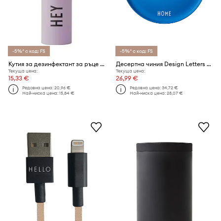
-5%* с код: FS
-5%* с код: FS
Кутия за дезинфектант за ръце Design Letters Take Care
Десертна чиния Design Letters Favourite 21 cm
Текуща цена:
Текуща цена:
15,33 €
26,99 €
Редовна цена:
20,96 €
Редовна цена:
34,72 €
Най-ниска цена:
15,84 €
Най-ниска цена:
28,07 €