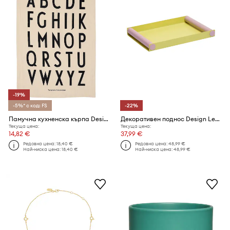
-19%
-5%* с код: FS
-22%
Памучна кухненска кърпа Design Letters Premium Classic
Декоративен поднос Design Letters Ray
Текуща цена:
Текуща цена:
14,82 €
37,99 €
Редовна цена:
18,40 €
Редовна цена:
48,99 €
Най-ниска цена:
18,40 €
Най-ниска цена:
48,99 €