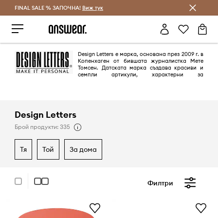
FINAL SALE % ЗАПОЧНА!
Спестявай с Answear Club
Виж тук
Design Letters е марка, основана през 2009 г. в
Копенхаген от бившата журналистка Мете
Томсен. Датската марка създава красиви и
семпли артикули, характерни за
скандинавския дизайн със силни типографски мотиви.
Разнообразете интериора си с моделите на Design Letters.
Design Letters
Брой продукти: 335
тя
той
за дома
Филтри