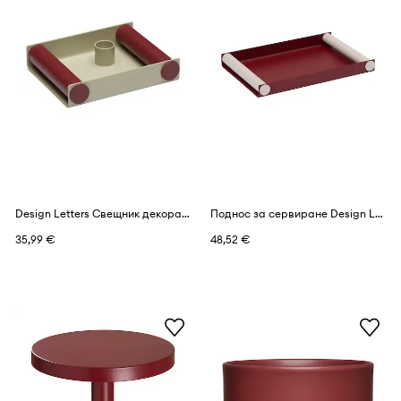
Design Letters Свещник декоративен от прахово боядисана стомана 15 x 12 x 3,2 cm
Поднос за сервиране Design Letters Ray M/30 x 25,5 x 3,2 cm
35,99 €
48,52 €