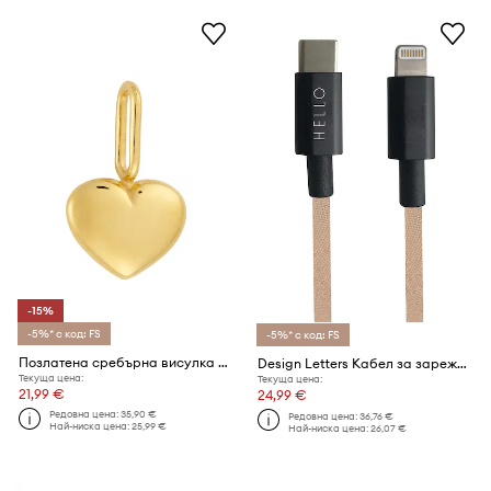
-15%
-5%* с код: FS
-5%* с код: FS
Позлатена сребърна висулка Design Letters
Design Letters Кабел за зареждане USB-C Lightning 1 m
Текуща цена:
Текуща цена:
21,99 €
24,99 €
Редовна цена:
35,90 €
Редовна цена:
36,76 €
Най-ниска цена:
25,99 €
Най-ниска цена:
26,07 €