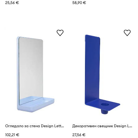
25,56 €
58,90 €
Огледало за стена Design Letters Mirror & More
Декоративен свещник Design Letters Cosy Up Wall
102,21 €
27,56 €