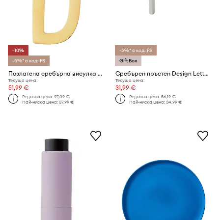
-10%
-5%* с код: FS
-5%* с код: FS
Gift Box
Позлатена сребърна висулка Design Letters
Сребърен пръстен Design Letters
Текуща цена:
Текуща цена:
51,99 €
31,99 €
Редовна цена:
97,09 €
Редовна цена:
56,19 €
Най-ниска цена:
57,99 €
Най-ниска цена:
34,99 €