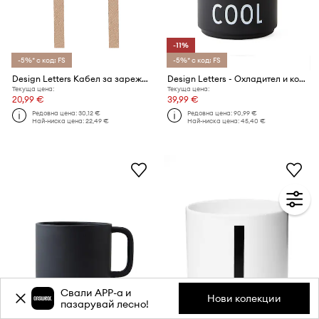
-11%
-5%* с код: FS
-5%* с код: FS
Design Letters Кабел за зареждане USB-C Lightning 1 m
Design Letters - Охладител и кофа за лед
Текуща цена:
Текуща цена:
20,99 €
39,99 €
Редовна цена:
30,12 €
Редовна цена:
90,99 €
Най-ниска цена:
22,49 €
Най-ниска цена:
45,40 €
Свали APP-a и
Нови колекции
пазарувай лесно!