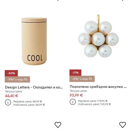
-11%
-50%
-5%* с код: FS
-5%* с код: FS
Позлатена сребърна висулка Design Letters
Design Letters - Охладител и кофа за лед
Текуща цена:
Текуща цена:
93,99 €
44,40 €
Редовна цена:
179,90 €
Редовна цена:
88,99 €
Най-ниска цена:
105,99 €
Най-ниска цена:
88,99 €