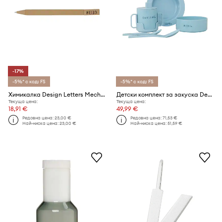
-17%
-5%* с код: FS
-5%* с код: FS
Химикалка Design Letters Mechanical Pen
Детски комплект за закуска Design Letters Mini Favourite (5 броя)
Текуща цена:
Текуща цена:
18,91 €
49,99 €
Редовна цена:
23,00 €
Редовна цена:
71,53 €
Най-ниска цена:
23,00 €
Най-ниска цена:
51,59 €