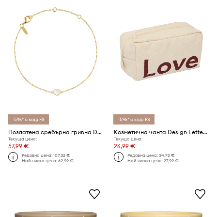
-5%* с код: FS
-5%* с код: FS
Позлатена сребърна гривна Design Letters
Козметична чанта Design Letters
Текуща цена:
Текуща цена:
57,99 €
26,99 €
Редовна цена:
107,32 €
Редовна цена:
34,72 €
Най-ниска цена:
62,99 €
Най-ниска цена:
27,99 €