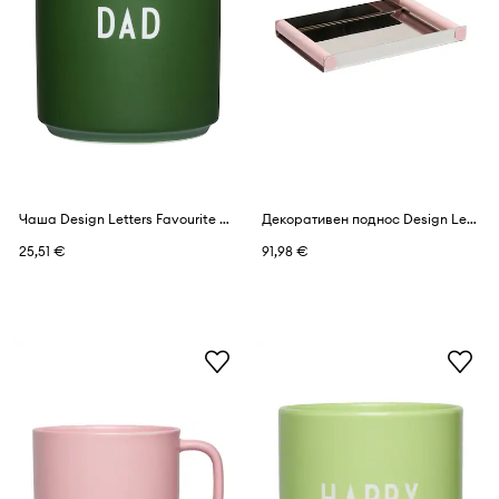
Чаша Design Letters Favourite Cup 250 ml
Декоративен поднос Design Letters Ray
25,51 €
91,98 €