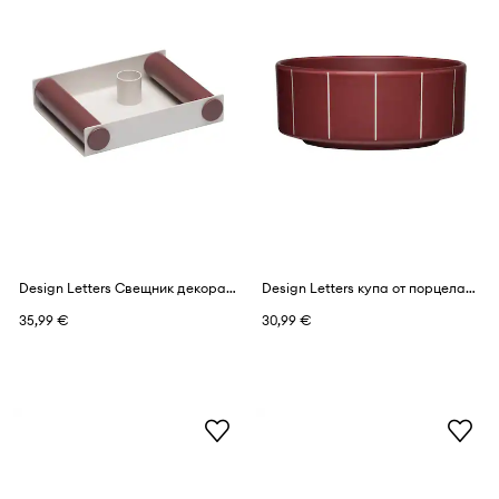
Design Letters Свещник декоративен от прахово боядисана стомана 15 x 12 x 3,2 cm
Design Letters купа от порцелан 12 x 12 x 6 cm
35,99 €
30,99 €