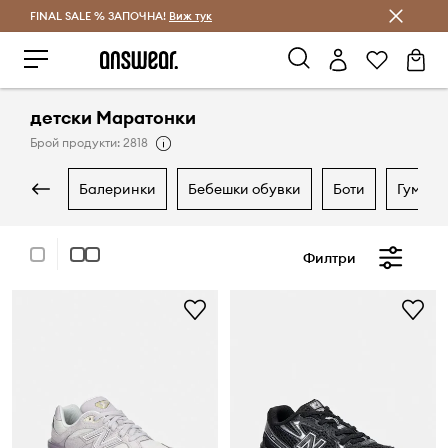
FINAL SALE % ЗАПОЧНА!
Спестявай с Answear Club
Виж тук
детски Маратонки
Брой продукти: 2818
балеринки
бебешки обувки
боти
гумен
Филтри