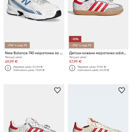
-10%
-5%* с код: FS
-5%* с код: FS
New Balance 740 маратонки за деца
Детски кожени маратонки adidas Originals SAMBA OG
Текуща цена:
Текуща цена:
69,99 €
57,99 €
Редовна цена:
107,99 €
Редовна цена:
79,90 €
Най-ниска цена:
73,99 €
Най-ниска цена:
64,99 €