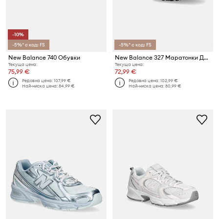
-10%
-5%* с код: FS
-5%* с код: FS
New Balance 740 Обувки
New Balance 327 Маратонки Детски от велур
Текуща цена:
Текуща цена:
75,99 €
72,99 €
Редовна цена:
107,99 €
Редовна цена:
102,99 €
Най-ниска цена:
84,99 €
Най-ниска цена:
80,99 €