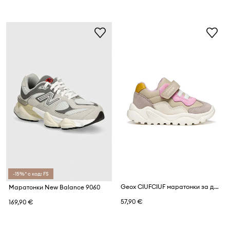
-15%* с код: FS
Geox CIUFCIUF маратонки за деца
Маратонки New Balance 9060
57,90 €
169,90 €