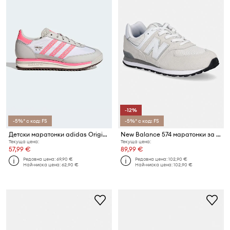
-12%
-5%* с код: FS
-5%* с код: FS
Детски маратонки adidas Originals SL 72 RS
New Balance 574 маратонки за деца
Текуща цена:
Текуща цена:
57,99 €
89,99 €
Редовна цена:
69,90 €
Редовна цена:
102,90 €
Най-ниска цена:
62,90 €
Най-ниска цена:
102,90 €