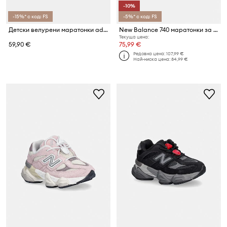
-10%
-15%* с код: FS
-5%* с код: FS
Детски велурени маратонки adidas Originals HANDBALL SPEZIAL
New Balance 740 маратонки за деца
Текуща цена:
59,90 €
75,99 €
Редовна цена:
107,99 €
Най-ниска цена:
84,99 €