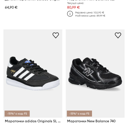
Текуща цена:
64,90 €
80,99 €
Редовна цена:
102,90 €
Най-ниска цена:
89,99 €
-15%* с код: FS
-15%* с код: FS
Маратонки adidas Originals SL 72 RS
Маратонки New Balance 740