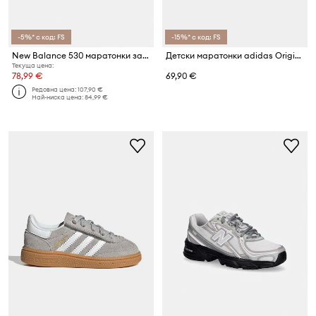
-5%* с код: FS
-15%* с код: FS
New Balance 530 маратонки за деца
Детски маратонки adidas Originals SUPERSTAR II
Текуща цена:
78,99 €
69,90 €
Редовна цена:
107,90 €
Най-ниска цена:
84,99 €