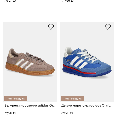
59,90 €
107,99 €
-15%* с код: FS
-15%* с код: FS
Велурени маратонки adidas Originals HANDBALL SPEZIAL
Детски маратонки adidas Originals SL 72 RS
79,90 €
59,90 €