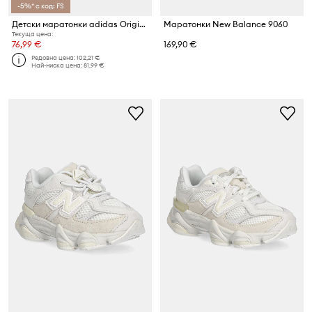
-5%* с код: FS
Детски маратонки adidas Originals CAMPUS ST
Маратонки New Balance 9060
Текуща цена:
76,99 €
169,90 €
Редовна цена:
102,21 €
Най-ниска цена:
81,99 €