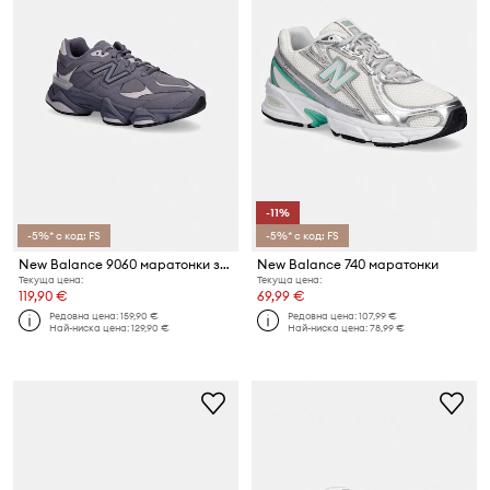
-11%
-5%* с код: FS
-5%* с код: FS
New Balance 9060 маратонки за деца
New Balance 740 маратонки
Текуща цена:
Текуща цена:
119,90 €
69,99 €
Редовна цена:
159,90 €
Редовна цена:
107,99 €
Най-ниска цена:
129,90 €
Най-ниска цена:
78,99 €