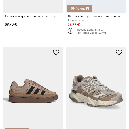
-5%* с код: FS
Детски маратонки adidas Originals SUPERSTAR II
Детски велурени маратонки adidas Originals DISNEY SUPERSTAR LED LIGHTS
Текуща цена:
89,90 €
59,99 €
Редовна цена:
81,76 €
Най-ниска цена:
62,99 €