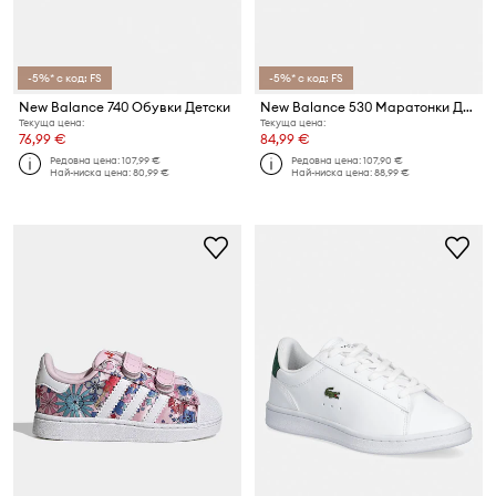
-5%* с код: FS
-5%* с код: FS
New Balance 740 Обувки Детски
New Balance 530 Маратонки Детски
Текуща цена:
Текуща цена:
76,99 €
84,99 €
Редовна цена:
107,99 €
Редовна цена:
107,90 €
Най-ниска цена:
80,99 €
Най-ниска цена:
88,99 €