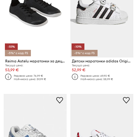
-10%
-10%
-5%* с код: FS
-5%* с код: FS
Reima Astelu маратонки за деца
Детски маратонки adidas Originals SUPERSTAR II
Текуща цена:
Текуща цена:
53,99 €
52,99 €
Редовна цена:
76,99 €
Редовна цена:
69,90 €
Най-ниска цена:
59,99 €
Най-ниска цена:
58,99 €