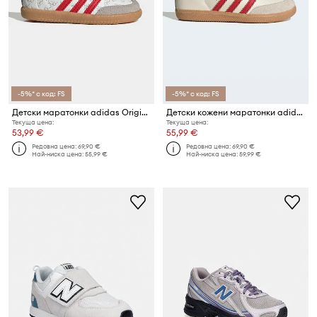
-5%* с код: FS
-5%* с код: FS
Детски маратонки adidas Originals SAMBA OG
Детски кожени маратонки adidas Originals SAMBA OG
Текуща цена:
Текуща цена:
53,99 €
55,99 €
Редовна цена:
69,90 €
Редовна цена:
69,90 €
Най-ниска цена:
55,99 €
Най-ниска цена:
59,99 €