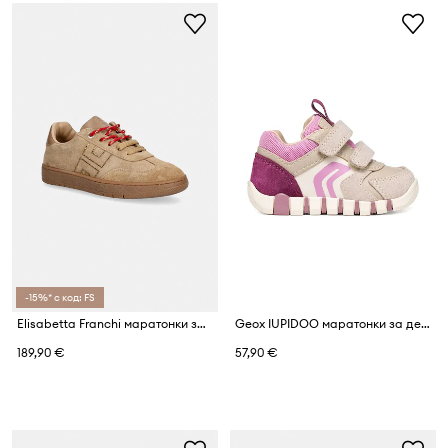
-15%* с код: FS
Elisabetta Franchi маратонки за деца от велур
Geox IUPIDOO маратонки за деца
189,90 €
57,90 €