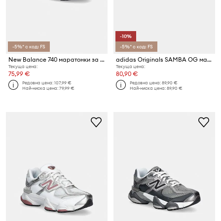
-10%
-5%* с код: FS
-5%* с код: FS
New Balance 740 маратонки за деца
adidas Originals SAMBA OG маратонки за деца
Текуща цена:
Текуща цена:
75,99 €
80,90 €
Редовна цена:
107,99 €
Редовна цена:
89,90 €
Най-ниска цена:
79,99 €
Най-ниска цена:
89,90 €