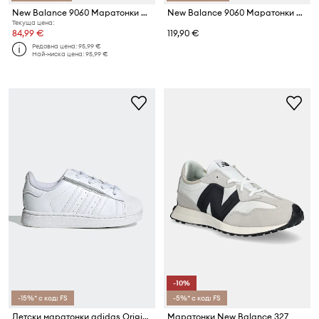
New Balance 9060 Маратонки Детски
New Balance 9060 Маратонки Детски
Текуща цена:
84,99 €
119,90 €
Редовна цена:
95,99 €
Най-ниска цена:
95,99 €
-10%
-15%* с код: FS
-5%* с код: FS
Детски маратонки adidas Originals SUPERSTAR II
Маратонки New Balance 327