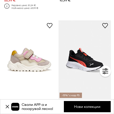
66,99 €
47,99 €
Редовна цена:
81,24 €
Най-ниска цена:
69,99 €
-15%* с код: FS
Geox CIUFCIUF маратонки за деца
Puma FlexFocus Lite Modern Jr обувки за деца
Свали APP-a и
Нови колекции
пазарувай лесно!
52,90 €
42,99 €