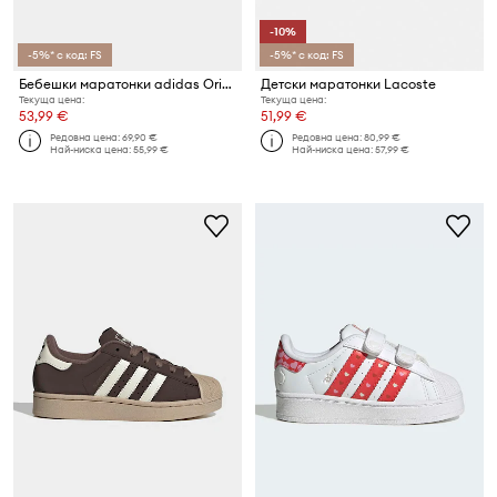
-10%
-5%* с код: FS
-5%* с код: FS
Бебешки маратонки adidas Originals SUPERSTAR II
Детски маратонки Lacoste
Текуща цена:
Текуща цена:
53,99 €
51,99 €
Редовна цена:
69,90 €
Редовна цена:
80,99 €
Най-ниска цена:
55,99 €
Най-ниска цена:
57,99 €