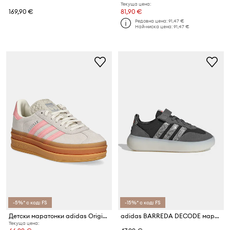
Текуща цена:
169,90 €
81,90 €
Редовна цена:
91,47 €
Най-ниска цена:
91,47 €
-5%* с код: FS
-15%* с код: FS
Детски маратонки adidas Originals GAZELLE BOLD
adidas BARREDA DECODE маратонки за деца
Текуща цена: