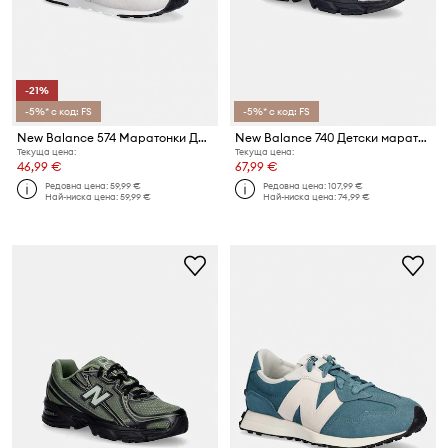
-21%
-5%* с код: FS
-5%* с код: FS
New Balance 574 Маратонки Детски
New Balance 740 Детски маратонки
Текуща цена:
Текуща цена:
46,99 €
67,99 €
Редовна цена:
59,99 €
Редовна цена:
107,99 €
Най-ниска цена:
59,99 €
Най-ниска цена:
74,99 €