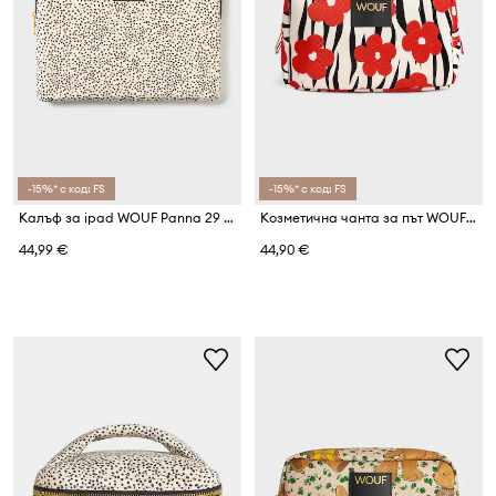
-15%* с код: FS
-15%* с код: FS
Калъф за ipad WOUF Panna 29 x 21 cm
Козметична чанта за път WOUF Wildflower 20 x 9,5 x 13 cm
44,99 €
44,90 €