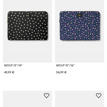
WOUF 13"/14"
WOUF 15"/16"
49,99 €
54,99 €