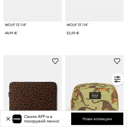
WOUF 13"/14"
WOUF 13"/14"
49,99 €
52,99 €
Свали APP-a и
Нови колекции
пазарувай лесно!