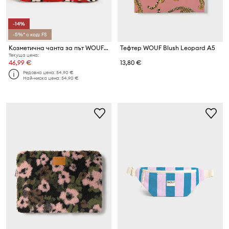
-14%
-5%* с код: FS
Козметична чанта за път WOUF Wildflower 20 x 15 x 12 cm
Тефтер WOUF Blush Leopard A5
Текуща цена:
46,99 €
13,80 €
Редовна цена:
54,90 €
Най-ниска цена:
54,90 €