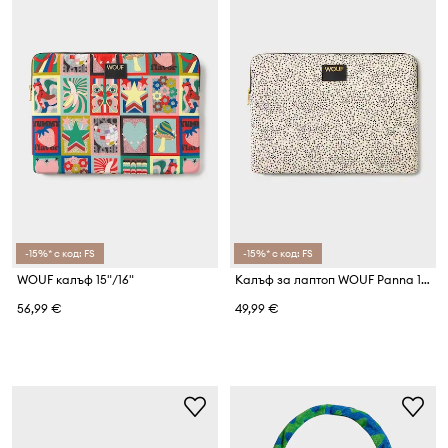
-15%* с код: FS
-15%* с код: FS
WOUF калъф 15"/16"
Калъф за лаптоп WOUF Panna 13"/14"
56,99 €
49,99 €