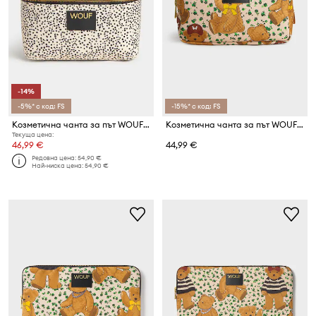
-14%
-5%* с код: FS
-15%* с код: FS
Козметична чанта за път WOUF Panna 20 x 15 x 12 cm
Козметична чанта за път WOUF Cute 20 x 13 x 9,5 cm
Текуща цена:
46,99 €
44,99 €
Редовна цена:
54,90 €
Най-ниска цена:
54,90 €