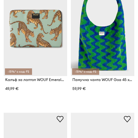
-15%* с код: FS
-15%* с код: FS
Калъф за лаптоп WOUF Emerald Leopard 13"/14"
Памучна чанта WOUF Goa 45 x 65 cm
49,99 €
59,99 €