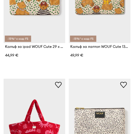
-15%* с код: FS
-15%* с код: FS
Калъф за ipad WOUF Cute 29 x 21 x 2 cm
Калъф за лаптоп WOUF Cute 13" & 14"
44,99 €
49,99 €