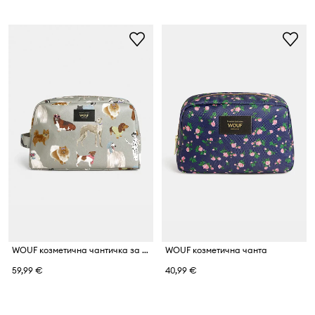
WOUF козметична чантичка за път
WOUF козметична чанта
59,99 €
40,99 €