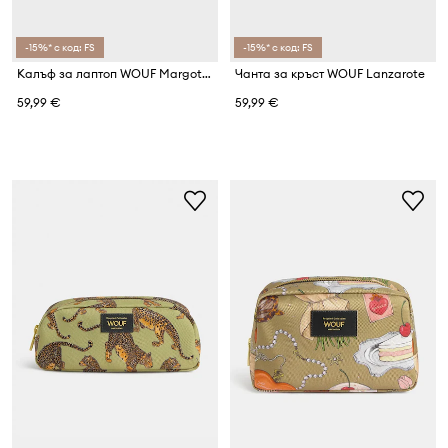
-15%* с код: FS
-15%* с код: FS
Калъф за лаптоп WOUF Margot 13" & 14"
Чанта за кръст WOUF Lanzarote
59,99 €
59,99 €