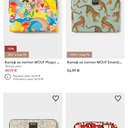
-12%
-5%* с код: FS
-15%* с код: FS
Калъф за лаптоп WOUF Magic Trip 13"/14"
Калъф за лаптоп WOUF Emerald Leopard 15"/16"
Текуща цена:
49,99 €
56,99 €
Редовна цена:
56,99 €
Най-ниска цена:
56,99 €