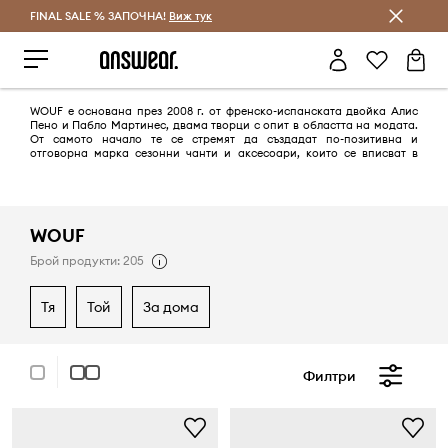
FINAL SALE % ЗАПОЧНА!
Спестявай с Answear Club
Виж тук
WOUF е основана през 2008 г. от френско-испанската двойка Алис
Пено и Пабло Мартинес, двама творци с опит в областта на модата.
От самото начало те се стремят да създадат по-позитивна и
отговорна марка сезонни чанти и аксесоари, които се вписват в
ежедневието на хората. Това означава да произвеждат на място, от
отговорни материали и да вярват твърдо, че работата им вдъхновява
общността, стремяща се към една по-щадяща планета.
WOUF
Брой продукти: 205
тя
той
за дома
Филтри