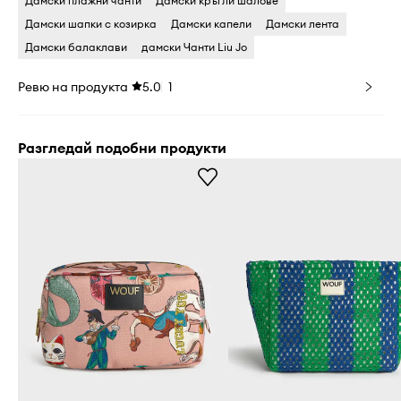
Дамски плажни чанти
Дамски кръгли шалове
Дамски шапки с козирка
Дамски капели
Дамски лента
Дамски балаклави
дамски Чанти Liu Jo
Ревю на продукта
5.0
1
Разгледай подобни продукти