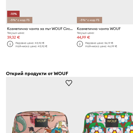
-10%
-5%* с код: FS
-5%* с код: FS
Козметична чанта за път WOUF Circus 20 x 13 x 9.5 cm
Козметична чанта WOUF
Текуща цена:
Текуща цена:
39,32 €
44,99 €
Редовна цена:
43,92 €
Редовна цена:
56,19 €
Най-ниска цена:
43,92 €
Най-ниска цена:
46,99 €
Открий продукти от WOUF