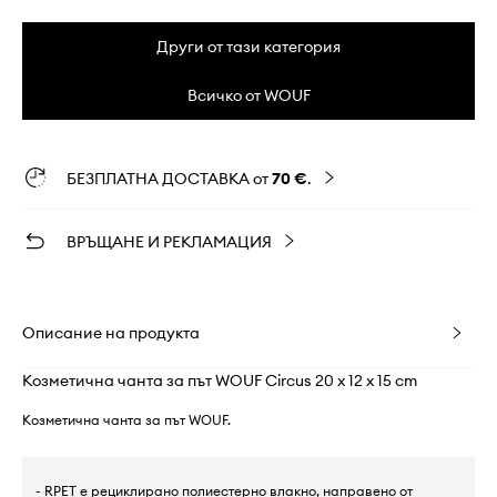
Други от тази категория
Всичко от WOUF
БЕЗПЛАТНА ДОСТАВКА от
70 €
.
ВРЪЩАНЕ И РЕКЛАМАЦИЯ
Описание на продукта
Козметична чанта за път WOUF Circus 20 x 12 x 15 cm
Козметична чанта за път WOUF.
- RPET е рециклирано полиестерно влакно, направено от