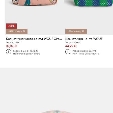
-10%
-5%* с код: FS
-5%* с код: FS
Козметична чанта за път WOUF Circus 20 x 13 x 9.5 cm
Козметична чанта WOUF
Текуща цена:
Текуща цена:
39,32 €
44,99 €
Редовна цена:
43,92 €
Редовна цена:
56,19 €
Най-ниска цена:
43,92 €
Най-ниска цена:
46,99 €