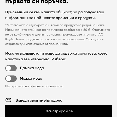
първата си поръчка.
Присъедини се към нашата общност, за да получаваш
информация за най-новите промоции и продукти.
**Отстъпката е еднократна и важи за продукти с редовна цена.
Минималната стойност на поръчката трябва да е 80 €. Отстъпката
не се комбинира с други промоции, промокодове и точки от AC
Клуб. Някои продукти са изключени от промоцията. Може да ги
откриете тук:
изключения от промоцията
.
Искаме входящата ти поща да съдържа само това, което
наистина те интересува. Избери:
Дамска мода
Мъжка мода
Избирането на оферта е опционално
Регистрирай се