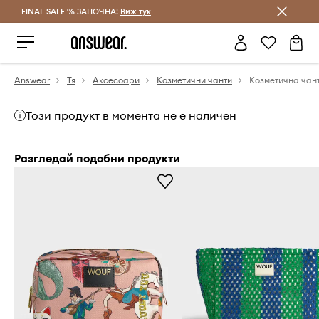
FINAL SALE % ЗАПОЧНА!
Спестявай с Answear Club
Виж тук
Answear
Тя
Аксесоари
Козметични чанти
Този продукт в момента не е наличен
Разгледай подобни продукти