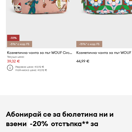
-10%
-5%* с код: FS
-15%* с код: FS
Козметична чанта за път WOUF Circus 20 x 13 x 9.5 cm
Текуща цена:
39,32 €
44,99 €
Редовна цена:
43,92 €
Най-ниска цена:
43,92 €
Абонирай се за бюлетина ни и
вземи
-20%
отстъпка** за