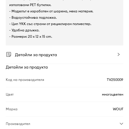
използвани PET бутилки.
- Моделът е изработен от шарена, мека материя.
- Водоустойчива подложка.
- Цип YKK със страни от рециклиран полиестер.
- Удобна дръжка.
- Размери: 20 x 12 x 15 cm.
Детайли за продукта
Детайли за продукта
Код на производителя
TV250009
Цвят
многоцветен
Марка
WOUF
Производител