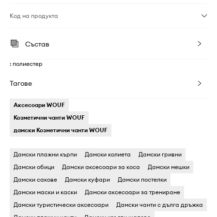
Код на продукта
Състав
: полиестер
Тагове
Аксесоари WOUF
Козметични чанти WOUF
дамски Козметични чанти WOUF
Дамски плажни кърпи
Дамски колиета
Дамски гривни
Дамски обици
Дамски аксесоари за коса
Дамски мешки
Дамски сакове
Дамски куфари
Дамски постелки
Дамски маски и каски
Дамски аксесоари за трениране
Дамски туристически аксесоари
Дамски чанти с дълга дръжка