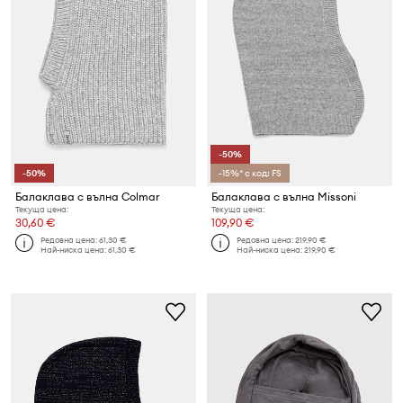
-50%
-50%
-15%* с код: FS
Балаклава с вълна Colmar
Балаклава с вълна Missoni
Текуща цена:
Текуща цена:
30,60 €
109,90 €
Редовна цена:
61,30 €
Редовна цена:
219,90 €
Най-ниска цена:
61,30 €
Най-ниска цена:
219,90 €