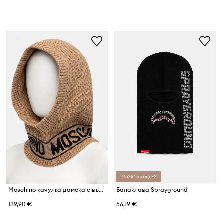
-25%* с код: FS
Moschino качулка дамска с вълна
Балаклава Sprayground
139,90 €
56,19 €