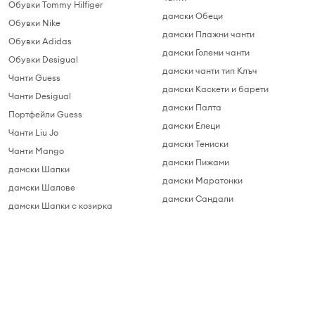
Обувки Tommy Hilfiger
дамски Обеци
Обувки Nike
дамски Плажни чанти
Обувки Adidas
дамски Големи чанти
Обувки Desigual
дамски чанти тип Клъч
Чанти Guess
дамски Каскети и барети
Чанти Desigual
дамски Палта
Портфейли Guess
дамски Елеци
Чанти Liu Jo
дамски Тениски
Чанти Mango
дамски Пижами
дамски Шапки
дамски Маратонки
дамски Шалове
дамски Сандали
дамски Шапки с козирка