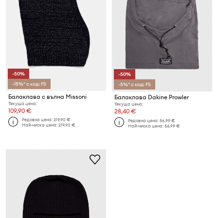
-50%
-50%
-15%* с код: FS
-5%* с код: FS
Балаклава с вълна Missoni
Балаклава Dakine Prowler
Текуща цена:
Текуща цена:
109,90 €
28,40 €
Редовна цена:
219,90 €
Редовна цена:
56,99 €
Най-ниска цена:
219,90 €
Най-ниска цена:
56,99 €