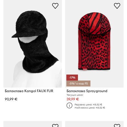
-17%
-5%* с код: FS
Балаклава Kangol FAUX FUR
Балаклава Sprayground
Текуща цена:
90,99 €
39,99 €
Редовна цена:
48,52 €
Най-ниска цена:
48,52 €