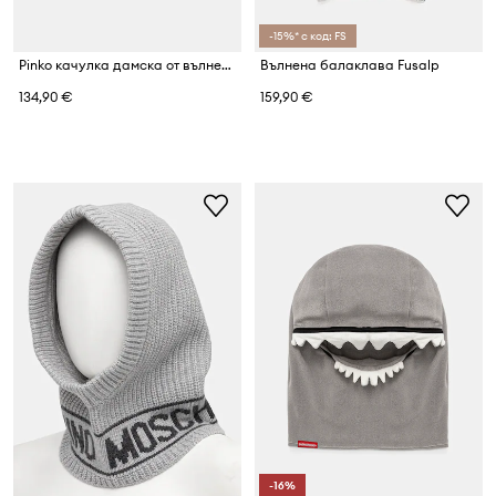
-15%* с код: FS
Pinko качулка дамска от вълнена материя
Вълнена балаклава Fusalp
134,90 €
159,90 €
-16%