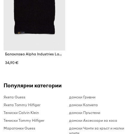
Балаклава Alpha Industries Label Balaclava
34,90 €
Популярни категории
Якета Guess
дамски Гривни
Якета Tommy Hilfiger
дамски Колиета
Тениски Calvin Klein
дамски Пръстени
Тениски Tommy Hilfiger
дамски Аксесоари за коса
Маратонки Guess
дамски Чанти за кръст и малки
чанти