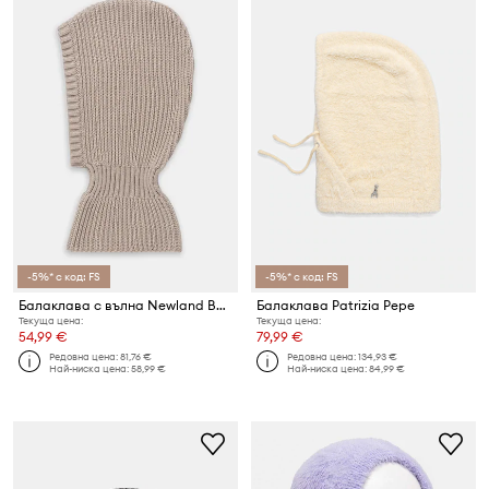
-5%* с код: FS
-5%* с код: FS
Балаклава с вълна Newland BALACLAVA CAP
Балаклава Patrizia Pepe
Текуща цена:
Текуща цена:
54,99 €
79,99 €
Редовна цена:
81,76 €
Редовна цена:
134,93 €
Най-ниска цена:
58,99 €
Най-ниска цена:
84,99 €