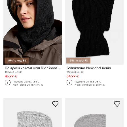
-5%* с код: FS
-5%* с код: FS
Памучен кръгъл шал Didriksons GALIA
Балаклава Newland Xenia
Текуща цена:
Текуща цена:
46,99 €
54,99 €
Редовна цена:
71,53 €
Редовна цена:
81,76 €
Най-ниска цена:
49,99 €
Най-ниска цена:
58,99 €