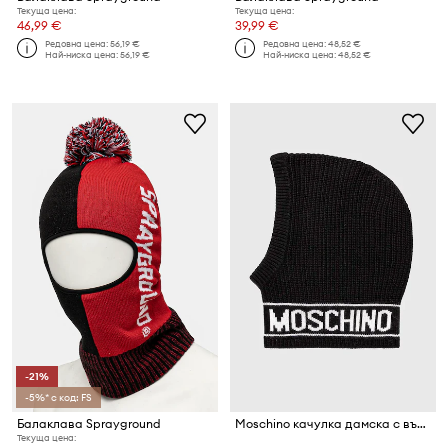
Текуща цена:
Текуща цена:
46,99 €
39,99 €
Редовна цена:
56,19 €
Редовна цена:
48,52 €
Най-ниска цена:
56,19 €
Най-ниска цена:
48,52 €
-21%
-5%* с код: FS
Балаклава Sprayground
Moschino качулка дамска с вълна
Текуща цена: