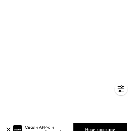
Свали APP-a и
Нови колекции