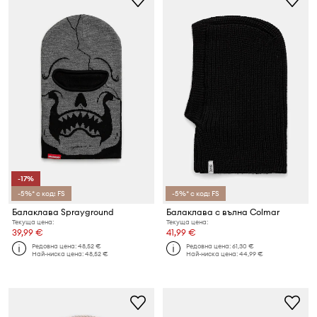
-17%
-5%* с код: FS
-5%* с код: FS
Балаклава Sprayground
Балаклава с вълна Colmar
Текуща цена:
Текуща цена:
39,99 €
41,99 €
Редовна цена:
48,52 €
Редовна цена:
61,30 €
Най-ниска цена:
48,52 €
Най-ниска цена:
44,99 €