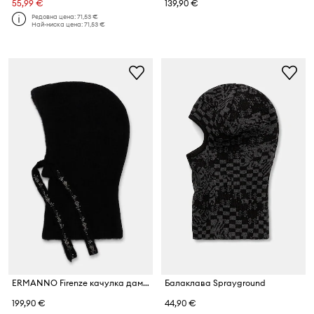
55,99 €
139,90 €
Редовна цена:
71,53 €
Най-ниска цена:
71,53 €
ERMANNO Firenze качулка дамска от вълнена материя
Балаклава Sprayground
199,90 €
44,90 €