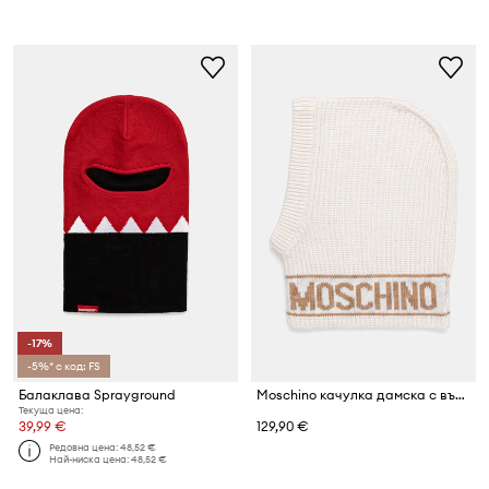
-17%
-5%* с код: FS
Балаклава Sprayground
Moschino качулка дамска с вълна
Текуща цена:
39,99 €
129,90 €
Редовна цена:
48,52 €
Най-ниска цена:
48,52 €