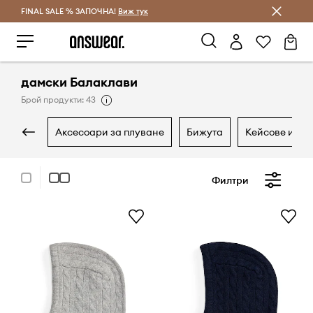
FINAL SALE % ЗАПОЧНА!
Спестявай с Answear Club
Виж тук
дамски Балаклави
Брой продукти: 43
аксесоари за плуване
бижута
кейсове и ка
Филтри