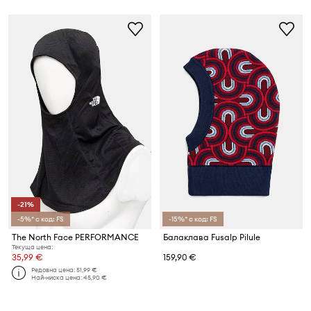
-21%
-5%* с код: FS
-15%* с код: FS
The North Face PERFORMANCE
Балаклава Fusalp Pilule
Текуща цена:
35,99 €
159,90 €
Редовна цена:
51,99 €
Най-ниска цена:
45,90 €