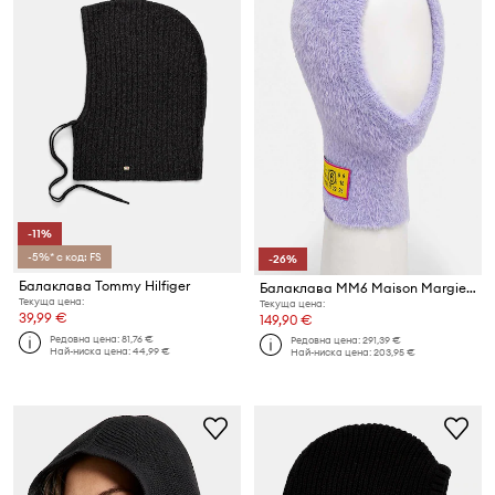
-11%
-5%* с код: FS
-26%
Балаклава Tommy Hilfiger
Балаклава MM6 Maison Margiela
Текуща цена:
Текуща цена:
39,99 €
149,90 €
Редовна цена:
81,76 €
Редовна цена:
291,39 €
Най-ниска цена:
44,99 €
Най-ниска цена:
203,95 €