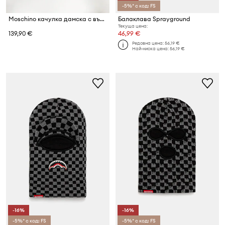
-5%* с код: FS
Moschino качулка дамска с вълна
Балаклава Sprayground
Текуща цена:
139,90 €
46,99 €
Редовна цена:
56,19 €
Най-ниска цена:
56,19 €
-16%
-16%
-5%* с код: FS
-5%* с код: FS