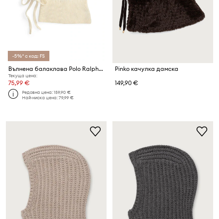
-5%* с код: FS
Вълнена балаклава Polo Ralph Lauren
Pinko качулка дамска
Текуща цена:
75,99 €
149,90 €
Редовна цена:
159,90 €
Най-ниска цена:
79,99 €