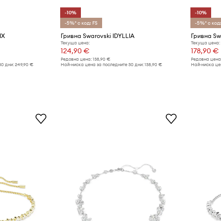
-10%
-10%
-5%* с код: FS
-5%* с код:
IX
Гривна Swarovski IDYLLIA
Гривна Sw
Текуща цена:
Текуща цена:
124,90 €
178,90 €
Редовна цена:
138,90 €
Редовна цена
30 дни:
249,90 €
Най-ниска цена за последните 30 дни:
138,90 €
Най-ниска цен