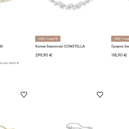
-15%* с код: FS
-15%* с код
IX
Колие Swarovski CONSTELLA
Гривна Sw
299,90 €
118,90 €
30 дни:
128,90 €