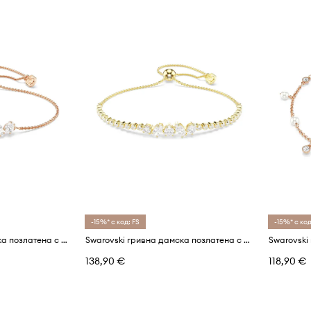
-15%* с код: FS
-15%* с код
Swarovski гривна дамска позлатена с циркон MESMERA
Swarovski гривна дамска позлатена с циркон MESMERA
138,90 €
118,90 €