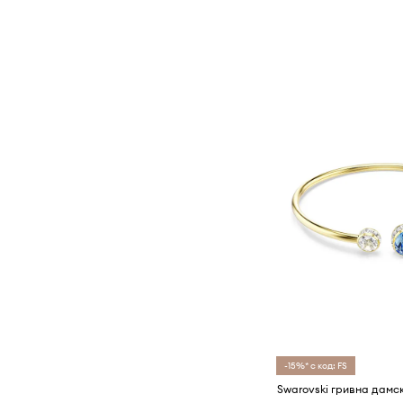
-15%* с код: FS