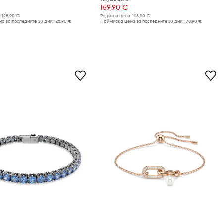
159,90 €
:
128,90 €
Редовна цена:
198,90 €
а за последните 30 дни:
128,90 €
Най-ниска цена за последните 30 дни:
178,90 €