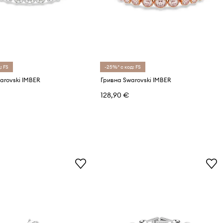
: FS
-25%* с код: FS
arovski IMBER
Гривна Swarovski IMBER
128,90 €