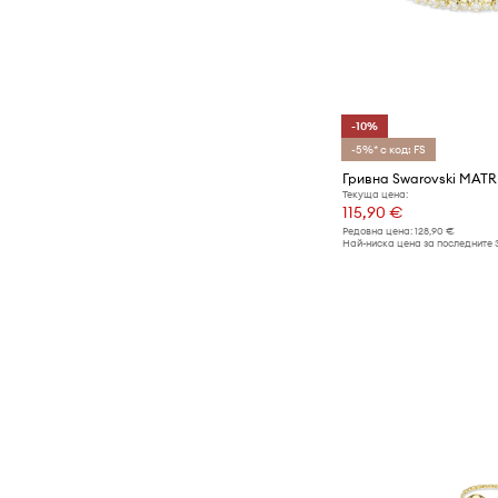
-10%
-5%* с код: FS
Гривна Swarovski MATR
Текуща цена:
115,90 €
Редовна цена:
128,90 €
Най-ниска цена за последните 