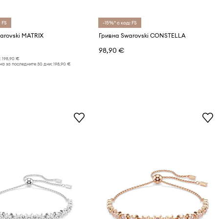
 FS
-15%* с код: FS
arovski MATRIX
Гривна Swarovski CONSTELLA
98,90 €
:
198,90 €
а за последните 30 дни:
198,90 €