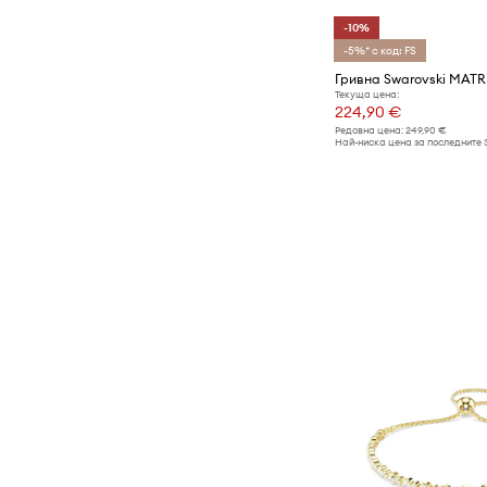
-10%
-5%* с код: FS
Гривна Swarovski MATR
Текуща цена:
224,90 €
Редовна цена:
249,90 €
Най-ниска цена за последните 