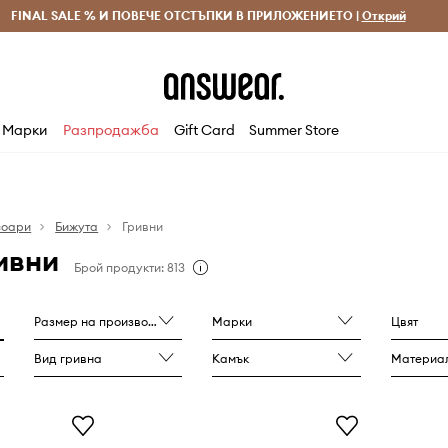
 и връщане за поръчки над 70 EUR
FINAL SALE % И ПОВЕЧЕ ОТСТЪПКИ В ПРИЛОЖЕНИЕТО |
Доставка 1-5 дни
Открий
Сп
Марки
Разпродажба
Gift Card
Summer Store
соари
Бижута
Гривни
ивни
Брой продукти: 813
Размер на производителя
Марки
Цвят
Вид гривна
Камък
Материа