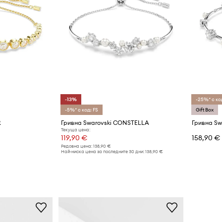
-13%
-25%* с ко
-5%* с код: FS
Gift Box
R
Гривна Swarovski CONSTELLA
Гривна S
Текуща цена:
119,90 €
158,90 €
Редовна цена:
138,90 €
Най-ниска цена за последните 30 дни:
138,90 €