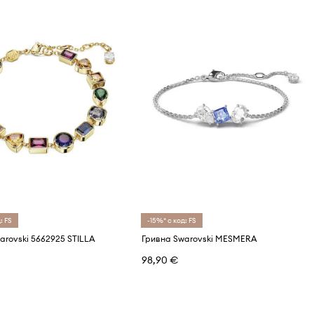
: FS
-15%* с код: FS
arovski 5662925 STILLA
Гривна Swarovski MESMERA
98,90 €