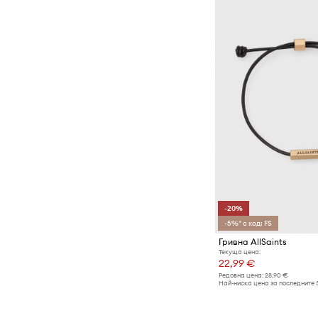
-20%
-5%* с код: FS
Гривна AllSaints
Текуща цена:
22,99 €
Редовна цена:
28,90 €
Най-ниска цена за последните 