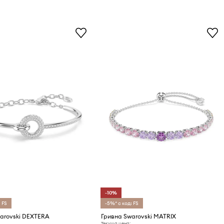
-10%
 FS
-5%* с код: FS
arovski DEXTERA
Гривна Swarovski MATRIX
Текуща цена: