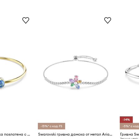
-14%
-15%* с код: FS
-5%* с код:
Swarovski гривна дамска позлатена с кристал Swarovski CHROMA
Swarovski гривна дамска от метал Ariana Grande x Swarovski
Гривна Sw
Текуща цена: