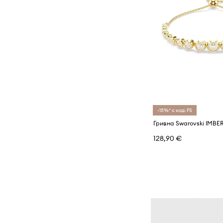
-15%* с код: FS
Гривна Swarovski IMBE
128,90 €