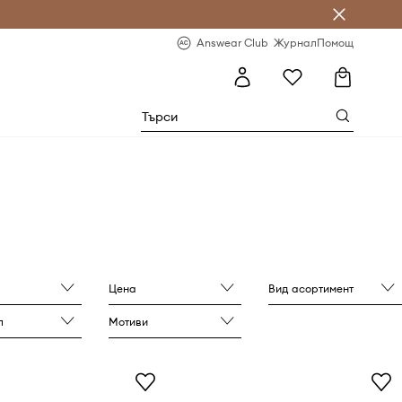
естявай с Answear Club
-20% за първа поръчка
Answear Club
Журнал
Помощ
Цена
Вид асортимент
л
Мотиви