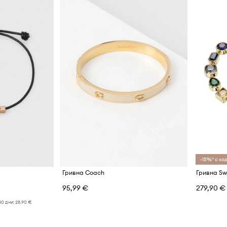
-15%* с код
Гривна Coach
Гривна Sw
95,99 €
279,90 €
30 дни:
28,90 €