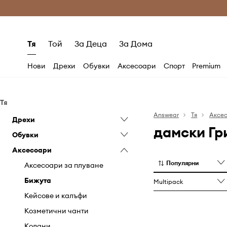
Само оригинални продукти
Безплатни доставка
Тя
Той
За Деца
За Дома
Нови
Дрехи
Обувки
Аксесоари
Спорт
Premium
Тя
Answear
Тя
Аксе
Дрехи
дамски Гр
Обувки
Анцузи
Аксесоари
Бански
Аксесоари и грижа за
обувките
Популярни
Бельо
Аксесоари за плуване
Апрески
Блузи и ризи
Бижута
Multipack
Балеринки
Гащеризони
Кейсове и калъфи
Боти
Грижа за дрехите
Козметични чанти
Ботуши
Дънки
Колани