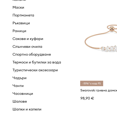
Гумени ботуши
Комплекти
Маски
Еспадрили
Къси панталони
Портмонета
Кецове
Палта
Ръкавици
Класически обувки и
Панталони и клинове
Раници
мокасини
Поли
Сакове и куфари
Маратонки
Пуловери и жилетки
Слънчеви очила
Обувки с ток
Рокли
Спортно оборудване
Пантофи
Сака и елеци
Термоси и бутилки за вода
Спортни обувки
Специализирано бельо
Туристически аксесоари
Туристически обувки
Суичъри
Чадъри
Чехли и сандали
-15%* с код: FS
Топове и тениски
Чанти
Чорапи
Часовници
98,90 €
Якета
Шалове
Шапки и капели