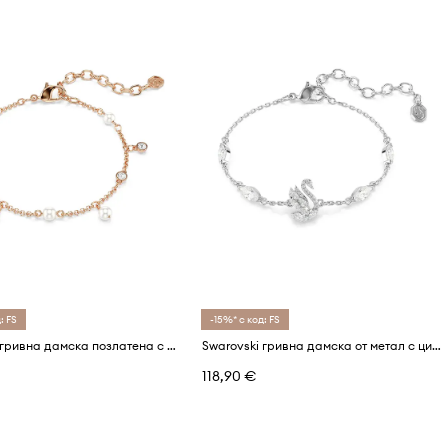
: FS
-15%* с код: FS
Swarovski гривна дамска позлатена с кристал Swarovski IMBER
Swarovski гривна дамска от метал с циркон
118,90 €