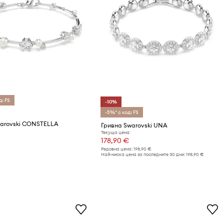
д: FS
-10%
-5%* с код: FS
warovski CONSTELLA
Гривна Swarovski UNA
Текуща цена:
178,90 €
Редовна цена:
198,90 €
Най-ниска цена за последните 30 дни:
198,90 €