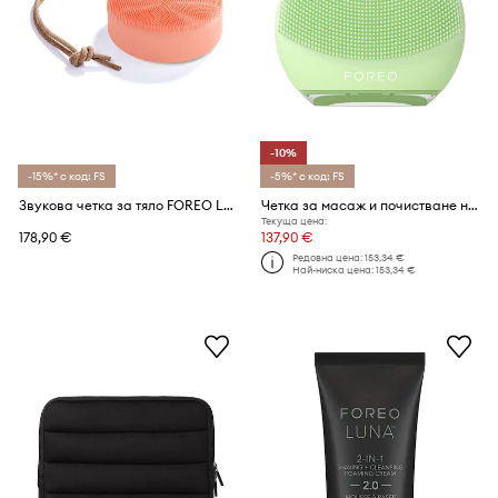
-10%
-15%* с код: FS
-5%* с код: FS
Звукова четка за тяло FOREO LUNA™ 4 Body
Четка за масаж и почистване на лице FOREO LUNA™ 4 Go
Текуща цена:
178,90 €
137,90 €
Редовна цена:
153,34 €
Най-ниска цена:
153,34 €