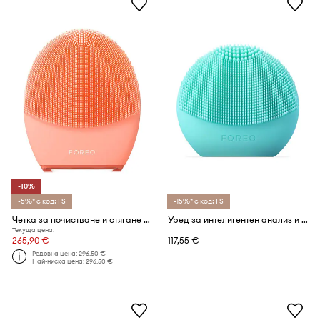
-10%
-5%* с код: FS
-15%* с код: FS
Четка за почистване и стягане на кожата на лицето FOREO LUNA™ 4 Balanced Skin
Уред за интелигентен анализ и почистване на кожата на лицето FOREO LUNA™ Play Smart 2
Текуща цена:
265,90 €
117,55 €
Редовна цена:
296,50 €
Най-ниска цена:
296,50 €