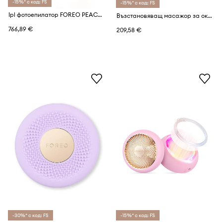
-15%* с код: FS
-15%* с код: FS
Ipl фотоепилатор FOREO PEACH 2 Pro Max
Възстановяващ масажор за околоочния контур FOREO IRIS 2 Eye Massager Fuchsia
766,89 €
209,58 €
-30%* с код: FS
-15%* с код: FS