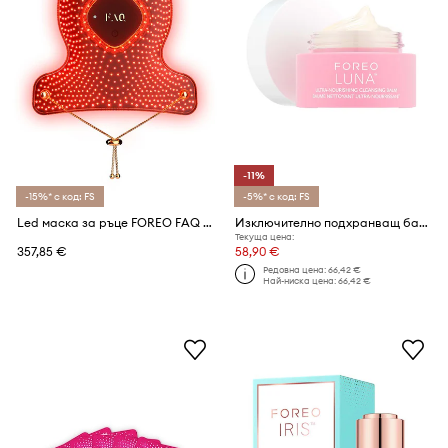
-11%
-15%* с код: FS
-5%* с код: FS
Led маска за ръце FOREO FAQ 221
Изключително подхранващ балсам за премахване на грим FOREO LUNA Ultra-Nourishing Cleansing Balm,15 ml
Текуща цена:
357,85 €
58,90 €
Редовна цена:
66,42 €
Най-ниска цена:
66,42 €