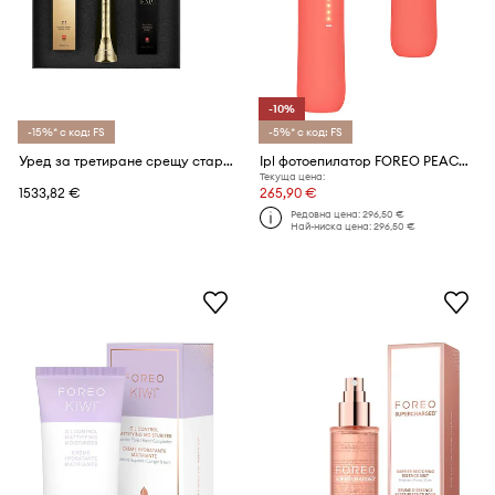
-10%
-15%* с код: FS
-5%* с код: FS
Уред за третиране срещу стареене FOREO FAQ 103 Diamond Set (Black Diamond)
Ipl фотоепилатор FOREO PEACH 2 go Peach
Текуща цена:
1533,82 €
265,90 €
Редовна цена:
296,50 €
Най-ниска цена:
296,50 €