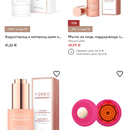
-11%
-15%* с код: FS
-5%* с код: FS
Хидратиращ и матиращ крем за мазна кожа FOREO KIWI Oil Control Mattifying Moisturizer 40mL
Мъгла за лице, поддържаща защитната бариера FOREO SUPERCHARGED Barrier Restoring Essence Mist 110mL
Текуща цена:
41,36 €
49,99 €
Редовна цена:
56,19 €
Най-ниска цена:
56,19 €