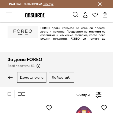
FINAL SALE % ЗАПОЧНА!
Спестявай с Answear Club
Виж тук
FOREO прави грижата за себе си проста,
лесна и приятна. Продуктите на марката са
ефективни и клинично тествани, което дава
реални резултати. FOREO ви помага да
постигнете пълния си потенциал за красота за рекордно кратко
време и ви дава възможност да работите за доброто си настроение
години наред. Историята на марката започва в Швеция, но днес
продуктите са в цял свят.
За дома FOREO
Брой продукти: 53
домашно спа
лайфстайл
Филтри