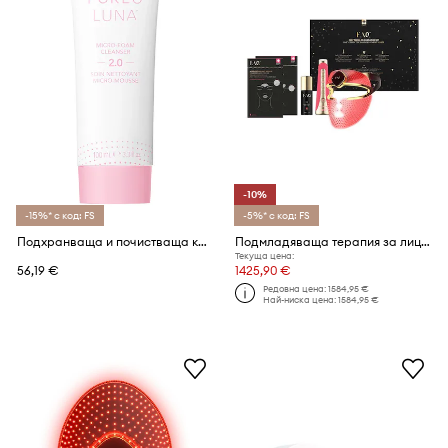
-10%
-15%* с код: FS
-5%* с код: FS
Подхранваща и почистваща крем-пяна за лице FOREO LUNA Micro-Foam Cleanser 2.0 100ml GL
Подмладяваща терапия за лице FOREO FAQ Facial Rejuvenation Set
Текуща цена:
56,19 €
1425,90 €
Редовна цена:
1584,95 €
Най-ниска цена:
1584,95 €