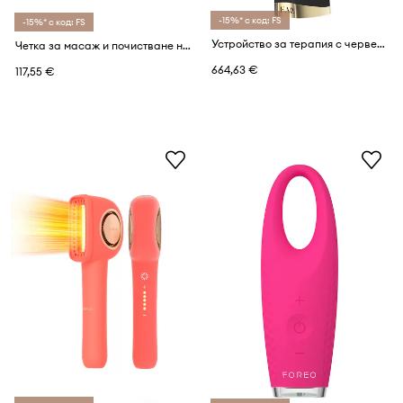
-15%* с код: FS
-15%* с код: FS
Устройство за терапия с червена светлина в nir диапазона FOREO FAQ 502
Четка за масаж и почистване на лице FOREO LUNA™ 4 Go
664,63 €
117,55 €