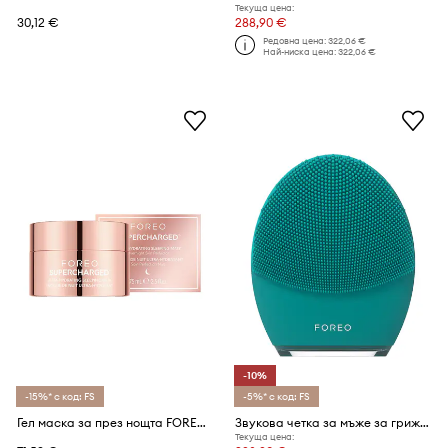
Текуща цена:
30,12 €
288,90 €
Редовна цена:
322,06 €
Най-ниска цена:
322,06 €
-10%
-15%* с код: FS
-5%* с код: FS
Гел маска за през нощта FOREO SUPERCHARGED Ultra-Hydrating Sleeping Mask 75 ml
Звукова четка за мъже за грижа за кожата на лицето FOREO LUNA 4 Men
Текуща цена: