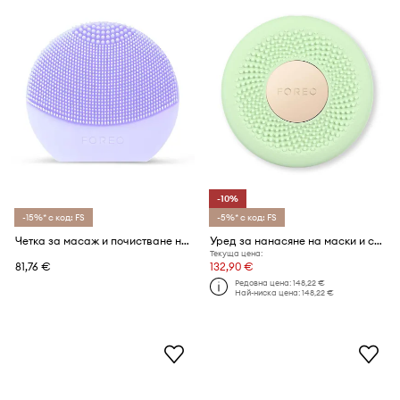
-10%
-15%* с код: FS
-5%* с код: FS
Четка за масаж и почистване на лице FOREO LUNA™ Play Plus 2
Уред за нанасяне на маски и светлинна терапия FOREO UFO™ 3 go
Текуща цена:
81,76 €
132,90 €
Редовна цена:
148,22 €
Най-ниска цена:
148,22 €