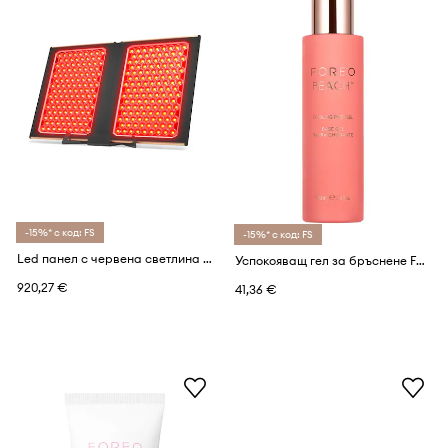
-15%* с код: FS
-15%* с код: FS
Led панел с червена светлина за процедури за лице и тяло FOREO FAQ Dual LED Panel
Успокояващ гел за бръснене FOREO PEACH Cooling Prep Gel 100ml
920,27 €
41,36 €