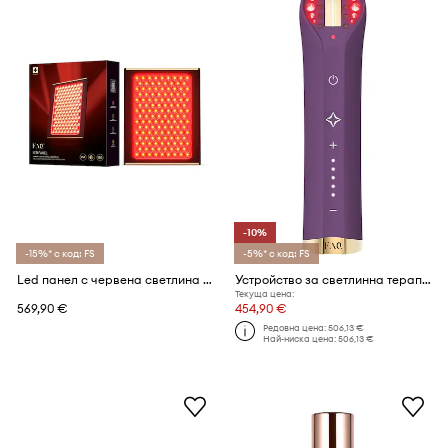
-10%
-15%* с код: FS
-5%* с код: FS
Led панел с червена светлина за процедури за лице и тяло FOREO FAQ LED Panel
Устройство за светлинна терапия с пълен спектър FOREO FAQ 501
Текуща цена:
569,90 €
454,90 €
Редовна цена:
506,13 €
Най-ниска цена:
506,13 €