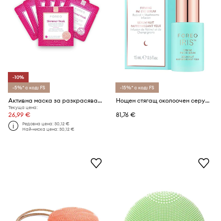
-10%
-5%* с код: FS
-15%* с код: FS
Активна маска за разкрасяване UFO FOREO UFO Masks Shimmer Freak 2.0 (6 броя)
Нощен стягащ околоочен серум с ретинол FOREO IRIS™ Firming PM Eye Serum,15 ml
Текуща цена:
26,99 €
81,76 €
Редовна цена:
30,12 €
Най-ниска цена:
30,12 €