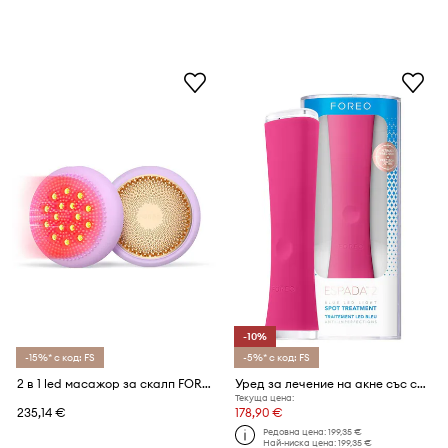
-10%
-15%* с код: FS
-5%* с код: FS
2 в 1 led масажор за скалп FOREO LUNA 4 hair Lavender
Уред за лечение на акне със синя led светлина FOREO ESPADA™ 2
Текуща цена:
235,14 €
178,90 €
Редовна цена:
199,35 €
Най-ниска цена:
199,35 €