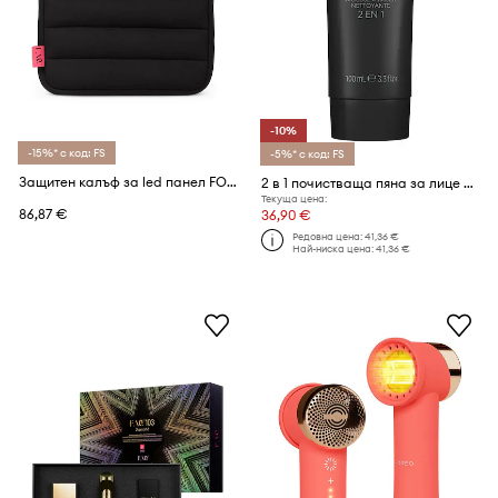
-10%
-15%* с код: FS
-5%* с код: FS
Защитен калъф за led панел FOREO FAQ LED Panel Protective Sleeve
2 в 1 почистваща пяна за лице за мъже FOREO LUNA™ 2-in-1 Shaving + Cleansing Foaming Cream 100 ml
Текуща цена:
86,87 €
36,90 €
Редовна цена:
41,36 €
Най-ниска цена:
41,36 €