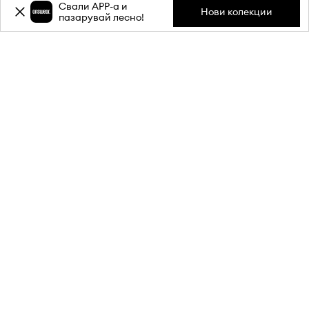
Свали APP-a и
Нови колекции
пазарувай лесно!
Абонирай се за бюлетина ни и
вземи
-20%
отстъпка** за
първата си поръчка.
Присъедини се към нашата общност, за да получаваш
информация за най-новите промоции и продукти.
**Отстъпката е еднократна и важи за продукти с редовна цена.
Минималната стойност на поръчката трябва да е 80 €. Отстъпката