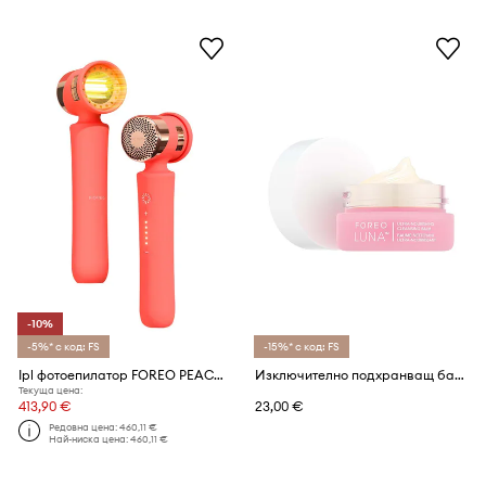
-10%
-5%* с код: FS
-15%* с код: FS
Ipl фотоепилатор FOREO PEACH™ 2
Изключително подхранващ балсам за премахване на грим FOREO LUNA Ultra-Nourishing Cleansing Balm,15 ml
Текуща цена:
413,90 €
23,00 €
Редовна цена:
460,11 €
Най-ниска цена:
460,11 €