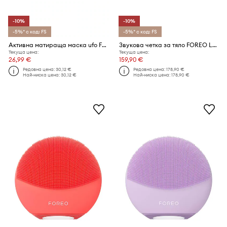
-10%
-10%
-5%* с код: FS
-5%* с код: FS
Активна матираща маска ufo FOREO (6 броя)
Звукова четка за тяло FOREO LUNA™ 4 Body
Текуща цена:
Текуща цена:
26,99 €
159,90 €
Редовна цена:
30,12 €
Редовна цена:
178,90 €
Най-ниска цена:
30,12 €
Най-ниска цена:
178,90 €