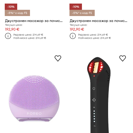
-10%
-10%
-5%* с код: FS
-5%* с код: FS
Двустранен масажор за почистване на лице FOREO LUNA™ 4 mini
Двустранен масажор за почистване на лице FOREO LUNA™ 4 Mini
Текуща цена:
Текуща цена:
192,90 €
192,90 €
Редовна цена:
214,69 €
Редовна цена:
214,69 €
Най-ниска цена:
214,69 €
Най-ниска цена:
214,69 €