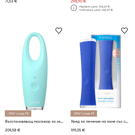
71,53 €
298,90 €
Редовна цена:
332,29 €
Най-ниска цена:
332,29 €
-15%* с код: FS
-15%* с код: FS
Възстановяващ масажор за околоочния контур FOREO IRIS 2 Eye Massager Mint
Уред за лечение на акне със синя led светлина FOREO ESPADA 2 Cobalt Blue
209,58 €
199,35 €