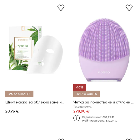
-10%
-25%* с код: FS
-5%* с код: FS
Шийт маска за облекчаване на възпаленията за смесена кожа FOREO Farm To Face Sheet Mask (3 броя)
Четка за почистване и стягане на кожата на лицето FOREO LUNA™ 4 Sensitive Skin
Текуща цена:
20,96 €
298,90 €
Редовна цена:
332,29 €
Най-ниска цена:
332,29 €