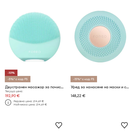
-10%
-5%* с код: FS
-15%* с код: FS
Двустранен масажор за почистване на лице FOREO LUNA™ 4 Mini
Уред за нанасяне на маски и светлинна терапия FOREO UFO™ Mini
Текуща цена:
192,90 €
148,22 €
Редовна цена:
214,69 €
Най-ниска цена:
214,69 €