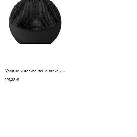
Уред за интелигентен анализ и почистване на кожата на лицето FOREO LUNA™ Play Smart 2
107,32 €