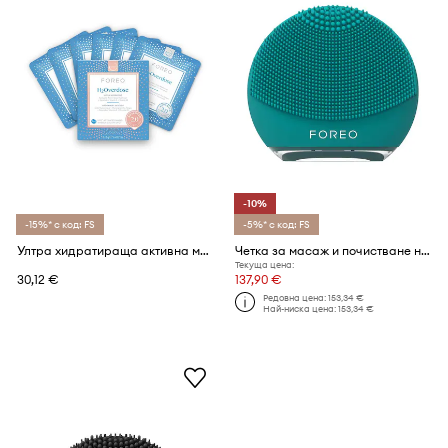
-10%
-15%* с код: FS
-5%* с код: FS
Ултра хидратираща активна маска UFO FOREO UFO Masks H2Overdose 2.0 (6 броя)
Четка за масаж и почистване на лице FOREO LUNA™ 4 Go
Текуща цена:
30,12 €
137,90 €
Редовна цена:
153,34 €
Най-ниска цена:
153,34 €