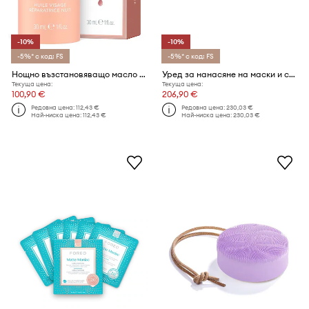
-10%
-10%
-5%* с код: FS
-5%* с код: FS
Нощно възстановяващо масло за лице FOREO SUPERCHARGED Overnight Skin Repair Face Oil 30mL
Уред за нанасяне на маски и светлинна терапия FOREO UFO™ 3 LED
Текуща цена:
Текуща цена:
100,90 €
206,90 €
Редовна цена:
112,43 €
Редовна цена:
230,03 €
Най-ниска цена:
112,43 €
Най-ниска цена:
230,03 €