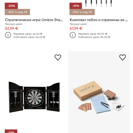
-20%
-15%
-5%* с код: FS
-5%* с код: FS
Стратегическа игра Umbra Stax 4 In A Row
Комплект табло и стрелички за дартс Reset Club Dartboard + 6 darts 45 cm
Текуща цена:
Текуща цена:
52,99 €
67,99 €
Редовна цена:
66,42 €
Редовна цена:
80,90 €
Най-ниска цена:
66,42 €
Най-ниска цена:
80,90 €
-10%