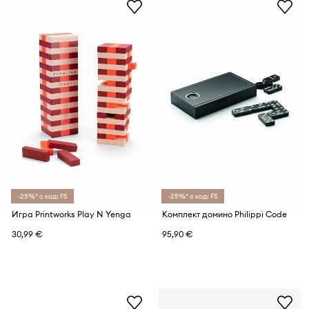
-25%* с код: FS
-25%* с код: FS
Игра Printworks Play N Yenga
Комплект домино Philippi Code
30,99 €
95,90 €