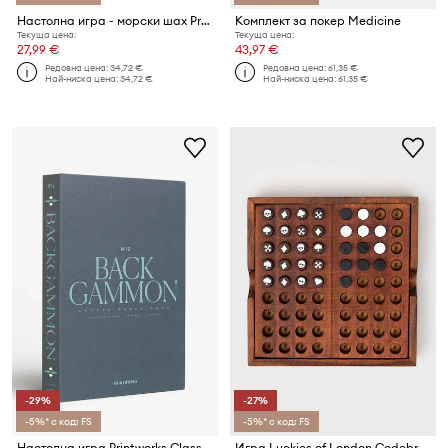
Настолна игра - морски шах Present Time Tic Tac Toe 18,5 cm
Комплект за покер Medicine
Текуща цена:
Текуща цена:
27,99 €
43,97 €
Редовна цена:
34,72 €
Редовна цена:
61,35 €
Най-ниска цена:
34,72 €
Най-ниска цена:
61,35 €
-29%
-27%
-5%* с код: FS
-5%* с код: FS
Настолна игра Printworks Classic Art of Backgammon
Игра Luckies of London Codebraker