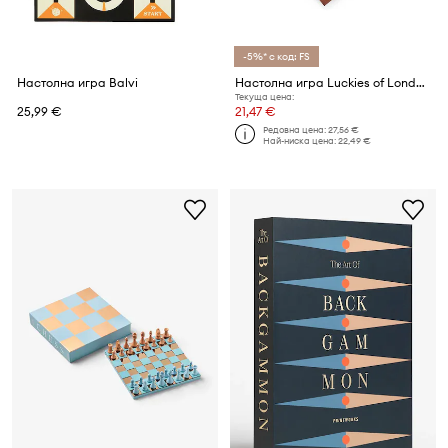
-5%* с код: FS
Настолна игра Balvi
Настолна игра Luckies of London Solitaire Game
Текуща цена:
25,99 €
21,47 €
Редовна цена:
27,56 €
Най-ниска цена:
22,49 €