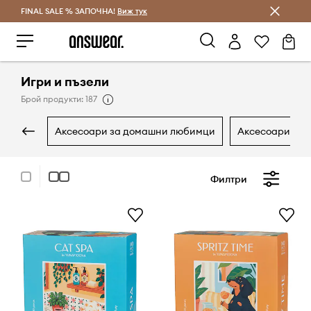
FINAL SALE % ЗАПОЧНА!
Спестявай с Answear Club
Виж тук
Игри и пъзели
Брой продукти: 187
аксесоари за домашни любимци
аксесоари за 
Филтри