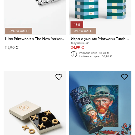
-19%
-25%* с код: FS
-5%* с код: FS
Шах Printworks x The New Yorker 35 x 35 cm
Игра с умения Printworks Tumbling Towers 28,5 × 8,5 × 8 cm
Текуща цена:
119,90 €
24,99 €
Редовна цена:
30,90 €
Най-ниска цена:
30,90 €