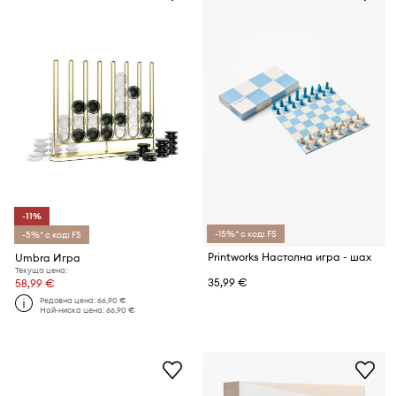
-11%
-15%* с код: FS
-5%* с код: FS
Printworks Настолна игра - шах
Umbra Игра
Текуща цена:
35,99 €
58,99 €
Редовна цена:
66,90 €
Най-ниска цена:
66,90 €