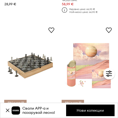
Текуща цена:
28,99 €
58,99 €
Редовна цена:
66,90 €
Най-ниска цена:
66,90 €
-5%* с код: FS
-5%* с код: FS
Свали APP-a и
Шах Umbra
Designworks Ink Пъзел в тръба Cosmic Desert Sands 1000 части
Нови колекции
пазарувай лесно!
Текуща цена:
Текуща цена:
189,90 €
22,99 €