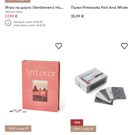
Игра на дартс Gentlemen's Hardware Dartboard Roll
Пъзел Printworks Part And Whole
Текуща цена:
27,99 €
35,99 €
Редовна цена:
39,32 €
Най-ниска цена:
39,32 €
-18%
-15%* с код: FS
-5%* с код: FS