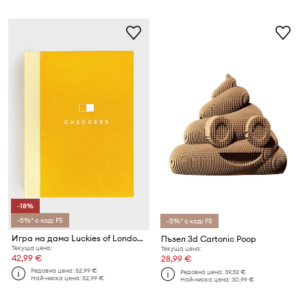
-18%
-5%* с код: FS
-5%* с код: FS
Игра на дама Luckies of London Coffee Table Book Games
Пъзел 3d Cartonic Poop
Текуща цена:
Текуща цена:
42,99 €
28,99 €
Редовна цена:
52,99 €
Редовна цена:
39,32 €
Най-ниска цена:
52,99 €
Най-ниска цена:
30,99 €