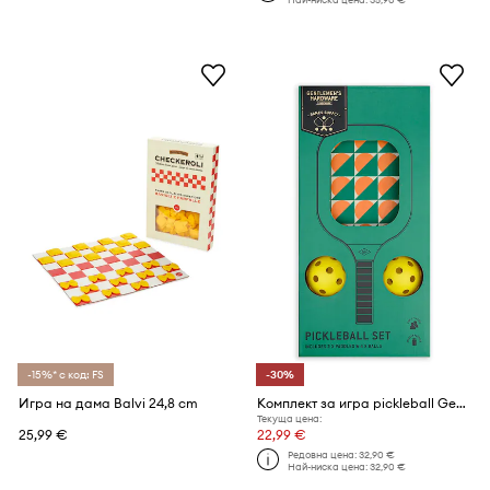
-15%* с код: FS
-30%
Игра на дама Balvi 24,8 cm
Комплект за игра pickleball Gentlemen's Hardware Pickle Ball Set
Текуща цена:
25,99 €
22,99 €
Редовна цена:
32,90 €
Най-ниска цена:
32,90 €