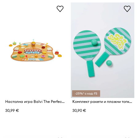
-25%* с код: FS
Настолна игра Balvi The Perfect Burger
Комплект ракети и плажни топки SunnyLife Sea Seeker Dip Dye
30,99 €
30,90 €