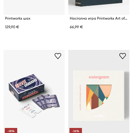
Printworks шах
Настолна игра Printworks Art of Backgammon 30,5 x 22 cm
129,90 €
66,99 €
-18%
-16%