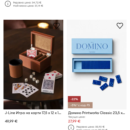
Редовна цена:
34,72 €
Най-ниска цена:
31,14 €
-22%
-5%* с код: FS
J-Line Игра на карти 17,5 x 12 x 10 cm
Домино Printworks Classic 23,5 x 9 x 4,5 cm
Текуща цена:
49,99 €
27,99 €
Редовна цена:
35,90 €
Най-ниска цена:
35,90 €