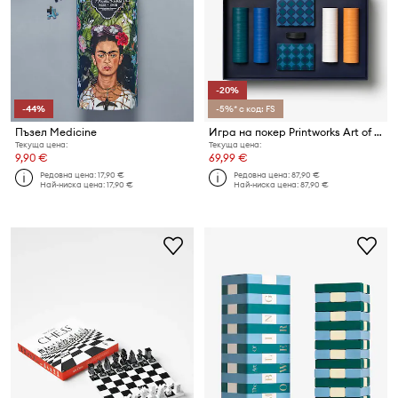
-20%
-44%
-5%* с код: FS
Пъзел Medicine
Игра на покер Printworks Art of Poker 22,5 x 36 cm
Текуща цена:
Текуща цена:
9,90 €
69,99 €
Редовна цена:
17,90 €
Редовна цена:
87,90 €
Най-ниска цена:
17,90 €
Най-ниска цена:
87,90 €