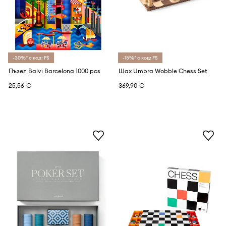
-30%* с код: FS
-15%* с код: FS
Пъзел Balvi Barcelona 1000 pcs
Шах Umbra Wobble Chess Set
25,56 €
369,90 €