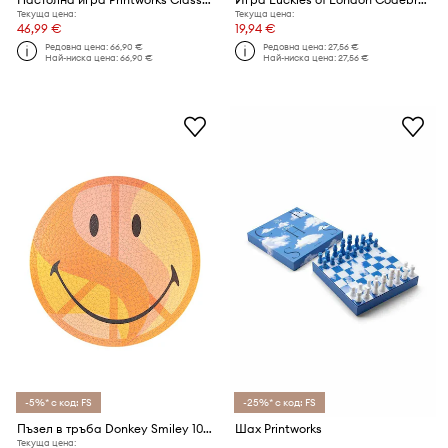
Текуща цена:
Текуща цена:
46,99 €
19,94 €
Редовна цена:
66,90 €
Редовна цена:
27,56 €
Най-ниска цена:
66,90 €
Най-ниска цена:
27,56 €
-5%* с код: FS
-25%* с код: FS
Пъзел в тръба Donkey Smiley 1000 части
Шах Printworks
Текуща цена: