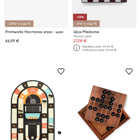
-33%
-25%* с код: FS
-5%* с код: FS
Printworks Настолна игра - шах
Шах Medicine
Текуща цена:
66,99 €
27,09 €
Редовна цена:
40,90 €
Най-ниска цена:
40,90 €