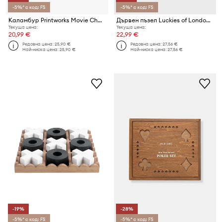
-5%* с код: FS
-5%* с код: FS
Каламбур Printworks Movie Charades 10 x 15 x 5 cm
Дървен пъзел Luckies of London Colorgram 14 x 19 cm
Текуща цена:
Текуща цена:
20,99 €
22,99 €
Редовна цена:
25,90 €
Редовна цена:
27,56 €
Най-ниска цена:
25,90 €
Най-ниска цена:
27,56 €
-19%
-28%
-5%* с код: FS
-5%* с код: FS