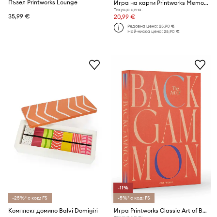
Пъзел Printworks Lounge
Игра на карти Printworks Memory Famous Buildings
Текуща цена:
35,99 €
20,99 €
Редовна цена:
25,90 €
Най-ниска цена:
25,90 €
-11%
-25%* с код: FS
-5%* с код: FS
Комплект домино Balvi Domigiri
Игра Printworks Classic Art of Backgammon