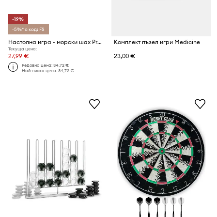
-19%
-5%* с код: FS
Настолна игра - морски шах Present Time Tic Tac Toe 18,5 cm
Комплект пъзел игри Medicine
Текуща цена:
27,99 €
23,00 €
Редовна цена:
34,72 €
Най-ниска цена:
34,72 €