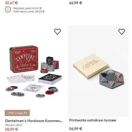
32,67 €
66,99 €
Редовна цена:
43,41 €
Най-ниска цена:
35,23 €
-5%* с код: FS
Printworks китайски пулове
Gentelmen's Hardware Комплект за покер
Текуща цена:
56,99 €
28,99 €