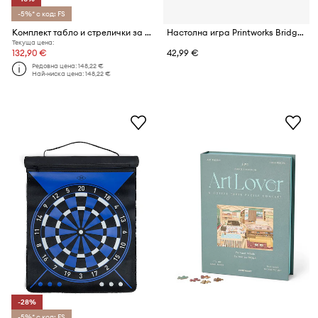
-5%* с код: FS
Комплект табло и стрелички за дартс Reset Club Wood Cabinet 45 cm
Настолна игра Printworks Bridge S 23 × 14 × 4 cm
Текуща цена:
132,90 €
42,99 €
Редовна цена:
148,22 €
Най-ниска цена:
148,22 €
-28%
-5%* с код: FS