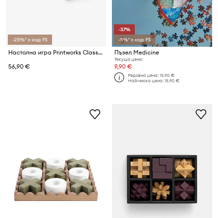
-37%
-25%* с код: FS
-5%* с код: FS
Настолна игра Printworks Classic Tic Tac Toe 20 x 20 x4 cm
Пъзел Medicine
Текуща цена:
56,90 €
9,90 €
Редовна цена:
15,90 €
Най-ниска цена:
15,90 €