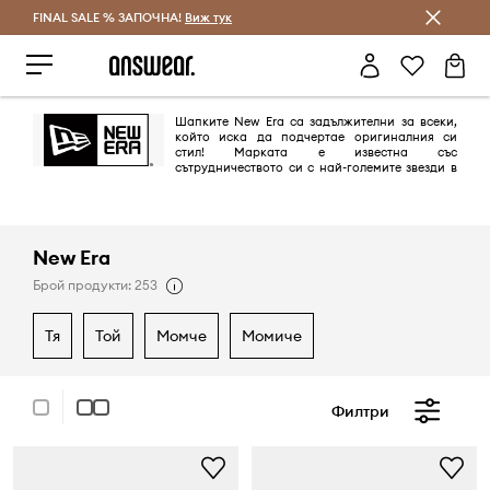
FINAL SALE % ЗАПОЧНА!
Спестявай с Answear Club
Виж тук
Шапките New Era са задължителни за всеки,
който иска да подчертае оригиналния си
стил! Марката е известна със
сътрудничеството си с най-големите звезди в
света на спорта, музиката и изкуството. Ако търсиш шапка, която да
те накара да се откроиш от тълпата, запознай се с New Era!
New Era
Брой продукти: 253
тя
той
момче
момиче
Филтри