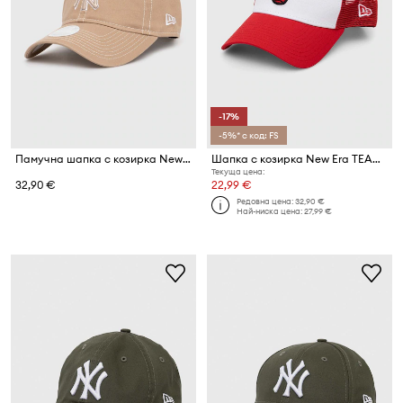
-17%
-5%* с код: FS
Памучна шапка с козирка New Era 9Forty New York Yankees
Шапка с козирка New Era TEAM COLOUR BLOCK 9FORTY® AF TRUCKER
Текуща цена:
32,90 €
22,99 €
Редовна цена:
32,90 €
Най-ниска цена:
27,99 €