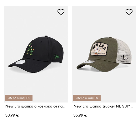
-15%* с код: FS
-15%* с код: FS
New Era шапка с козирка от памук FLORAL INFILL 940 LA DODGERS
New Era шапка trucker NE SUMMER PATCH TRUCKER
30,99 €
35,99 €