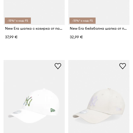
-15%* с код: FS
-15%* с код: FS
New Era шапка с козирка от памук WS PATCH 940 NYY
New Era бейзболна шапка от памук LE EFRAME LA DODGERS
37,99 €
32,99 €