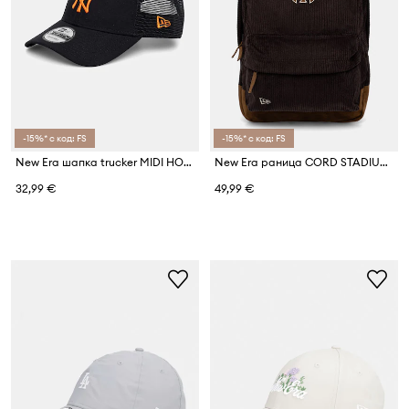
-15%* с код: FS
-15%* с код: FS
New Era шапка trucker MIDI HOMEFIELD 940 NYY
New Era раница CORD STADIUM NYY
32,99 €
49,99 €