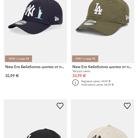
-15%* с код: FS
-5%* с код: FS
New Era Бейзболна шапка от памук CITY ICON 940 NYY
New Era бейзболна шапка от лен LINEN 9TWENTY®
Текуща цена:
32,99 €
33,99 €
Редовна цена:
49,99 €
Най-ниска цена:
35,99 €