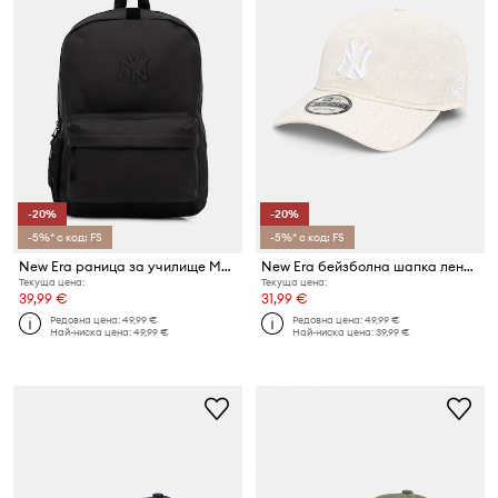
-20%
-20%
-5%* с код: FS
-5%* с код: FS
New Era раница за училище MATTE PU STADIUM NYY
New Era бейзболна шапка ленена 9TWENTY®
Текуща цена:
Текуща цена:
39,99 €
31,99 €
Редовна цена:
49,99 €
Редовна цена:
49,99 €
Най-ниска цена:
49,99 €
Най-ниска цена:
39,99 €