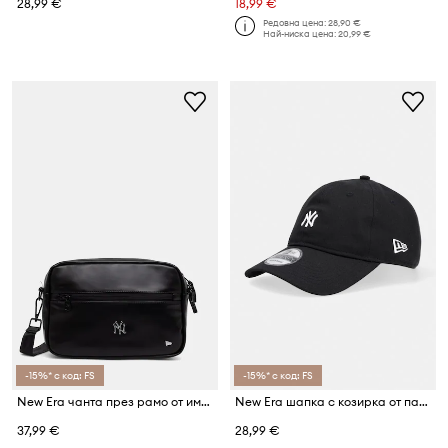
28,99 €
18,99 €
Редовна цена:
28,90 €
Най-ниска цена:
20,99 €
-15%* с код: FS
-15%* с код: FS
New Era чанта през рамо от имитация на кожа CAMERA BAG NYY
New Era шапка с козирка от памук MINI LOGO 9TWENTY®
37,99 €
28,99 €