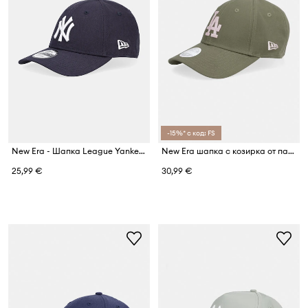
-15%* с код: FS
New Era - Шапка League Yankees ESSENTIAL 9FORTY®
New Era шапка с козирка от памук METALLIC 940 LA DODGERS
25,99 €
30,99 €