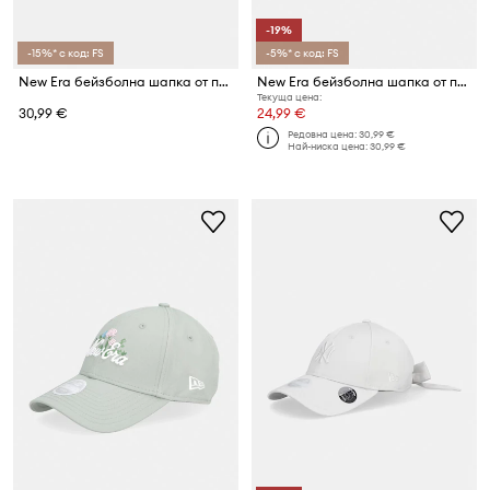
-19%
-15%* с код: FS
-5%* с код: FS
New Era бейзболна шапка от памук FLORAL INFILL 940 NYY
New Era бейзболна шапка от памук METALLIC 940 NYY
Текуща цена:
30,99 €
24,99 €
Редовна цена:
30,99 €
Най-ниска цена:
30,99 €