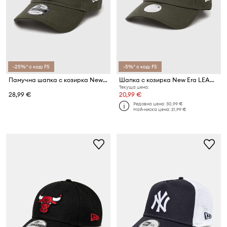
-25%* с код: FS
-5%* с код: FS
Памучна шапка с козирка New Era LEAGUE ESSENTIAL 9TWENTY®
Шапка с козирка New Era LEAGUE ESSENTIAL 9FORTY®
Текуща цена:
28,99 €
20,99 €
Редовна цена:
30,99 €
Най-ниска цена:
21,99 €