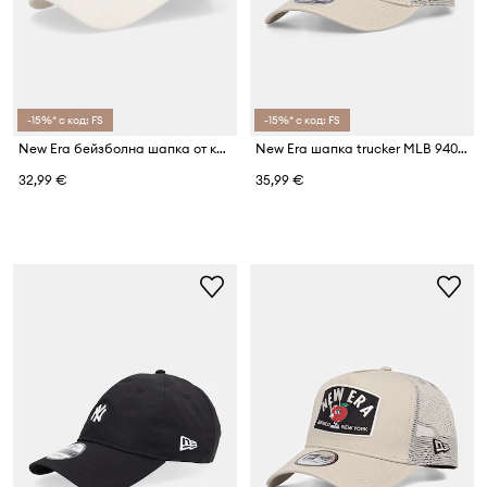
-15%* с код: FS
-15%* с код: FS
New Era бейзболна шапка от кадиге MINI CORD 940 NYY
New Era шапка trucker MLB 940 MC TRUCKER NYY
32,99 €
35,99 €