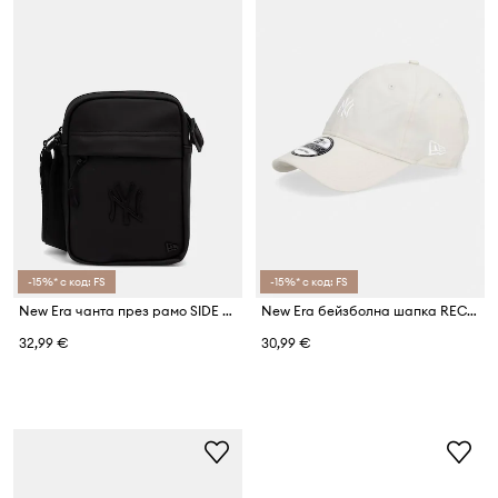
-15%* с код: FS
-15%* с код: FS
New Era чанта през рамо SIDE BAG NYY
New Era бейзболна шапка RECYCLED MINI 920 NYY
32,99 €
30,99 €