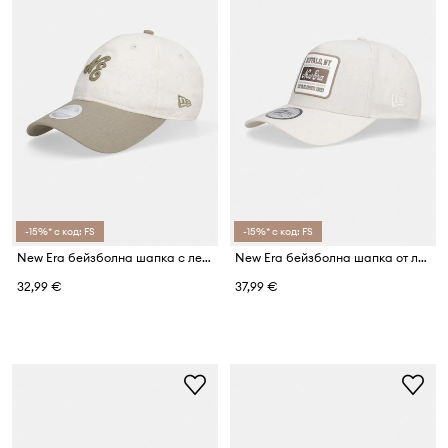
-15%* с код: FS
-15%* с код: FS
New Era бейзболна шапка с лен NE LINEN 920
New Era бейзболна шапка от лен OVAL PATCH LINEN EFRAME
32,99 €
37,99 €