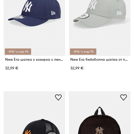
-15%* с код: FS
-15%* с код: FS
New Era шапка с козирка с лен LINEN 940 MC NYY
New Era бейзболна шапка от памук LE EFRAME NYY
32,99 €
32,99 €