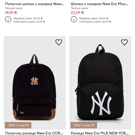
Памучна шапка с козирка New Era NEW ERA x FC BARCELONA
Шапка с козирка New Era Microfibre 940 NYY 9FORTY®
Текуща цена:
Текуща цена:
19,99 €
22,99 €
Редовна цена:
30,99 €
Редовна цена:
32,90 €
Най-ниска цена:
21,99 €
Най-ниска цена:
25,99 €
-15%* с код: FS
-15%* с код: FS
Памучна раница New Era CORD NEW YORK YANKEES
Раница New Era MLB NEW YORK YANKEES