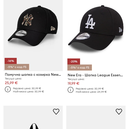
-16%
-20%
-5%* с код: FS
-5%* с код: FS
Памучна шапка с козирка New Era CAMO INFILL 9FORTY®
New Era - Шапка League Essential La Dodgers 9FORTY®
Текуща цена:
Текуща цена:
25,99 €
19,99 €
Редовна цена:
30,99 €
Редовна цена:
30,99 €
Най-ниска цена:
30,99 €
Най-ниска цена:
24,99 €