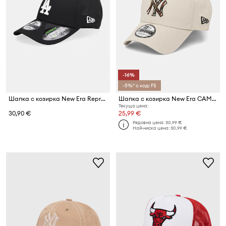
-16%
-5%* с код: FS
Шапка с козирка New Era Repreve Le 940 LA Dodgers
Шапка с козирка New Era CAMO INFILL 9FORTY®
Текуща цена:
30,90 €
25,99 €
Редовна цена:
30,99 €
Най-ниска цена:
30,99 €