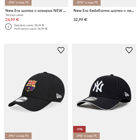
-5%* с код: FS
-15%* с код: FS
New Era шапка с козирка NEW ERA x FC BARCELONA
New Era бейзболна шапка с лен LINEN 940 MC NYY
Текуща цена:
24,99 €
32,99 €
Редовна цена:
35,99 €
Най-ниска цена:
35,99 €
-11%
-5%* с код: FS
-5%* с код: FS