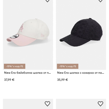
-15%* с код: FS
-15%* с код: FS
New Era бейзболна шапка от памучна материя WS PATCH 940 LA DODGERSCO
New Era шапка с козирка от памук BRODERIE 920 NYY
37,99 €
35,99 €