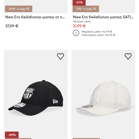
-21%
-15%* с код: FS
-5%* с код: FS
New Era бейзболна шапка от памук BEADED 940 NEWERA
New Era бейзболна шапка SATIN BOW BACK 940 NYY
Текуща цена:
37,99 €
31,99 €
Редовна цена:
40,99 €
Най-ниска цена:
40,99 €
-30%