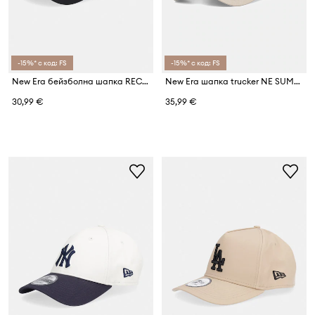
-15%* с код: FS
-15%* с код: FS
New Era бейзболна шапка RECYCLED MINI 920 NYY
New Era шапка trucker NE SUMMER PATCH TRUCKER
30,99 €
35,99 €