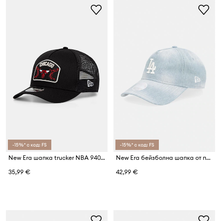
-15%* с код: FS
-15%* с код: FS
New Era шапка trucker NBA 940 MC TRUCKER BULLS
New Era бейзболна шапка от памучна материя DENIM 920 LA DODGERS
35,99 €
42,99 €