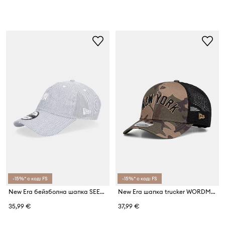
-15%* с код: FS
-15%* с код: FS
New Era бейзболна шапка SEERSUCKER 920 NYY
New Era шапка trucker WORDMARK CAMO 940 MC NYY
35,99 €
37,99 €