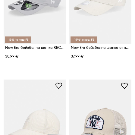
-15%* с код: FS
-15%* с код: FS
New Era бейзболна шапка RECYCLED MINI 920 LA DODGERS
New Era бейзболна шапка от памук BEADED 940 NEWERA
30,99 €
37,99 €