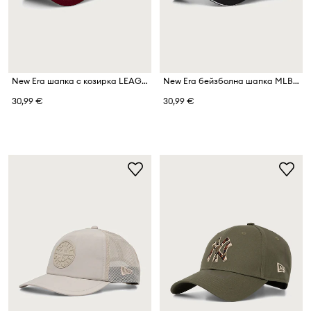
New Era шапка с козирка LEAGUE 9FORTY® BARCELONA FC
New Era бейзболна шапка MLB RECYCLED 9FORTY®
30,99 €
30,99 €