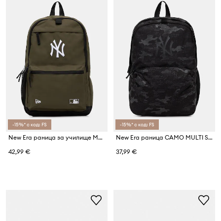
-15%* с код: FS
-15%* с код: FS
New Era раница за училище MLB DELAWARE NYY
New Era раница CAMO MULTI STADIUM NYY
42,99 €
37,99 €