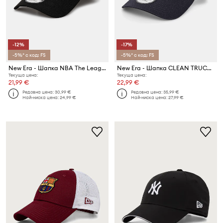
-12%
-17%
-5%* с код: FS
-5%* с код: FS
New Era - Шапка NBA The League Chicago Bulls
New Era - Шапка CLEAN TRUCKER NYY
Текуща цена:
Текуща цена:
21,99 €
22,99 €
Редовна цена:
30,99 €
Редовна цена:
35,99 €
Най-ниска цена:
24,99 €
Най-ниска цена:
27,99 €