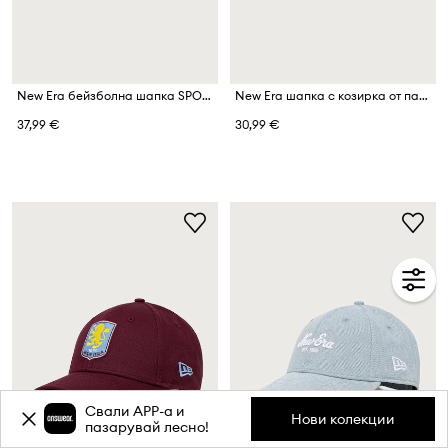
New Era бейзболна шапка SPORTY 9FORTY® APEX
New Era шапка с козирка от памук OUTLINE CAMO 9FORTY®
37,99 €
30,99 €
Свали APP-a и
Нови колекции
пазарувай лесно!