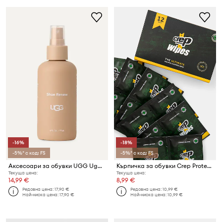
-16%
-18%
-5%* с код: FS
-5%* с код: FS
Аксесоари за обувки UGG Ugg Shoe Renew
Кърпичка за обувки Crep Protect CREP Wipes (12-pack) Biodegradable 12 броя
Текуща цена:
Текуща цена:
14,99 €
8,99 €
Редовна цена:
17,90 €
Редовна цена:
10,99 €
Най-ниска цена:
17,90 €
Най-ниска цена:
10,99 €