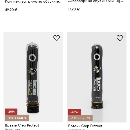
Аксесоари за обувки UGG Ugg Cleaner & Conditioner
Комплект за грижа за обувките Blundstone
17,90 €
49,90 €
-20%
-20%
-5%* с код: FS
-5%* с код: FS
Връзки Crep Protect
Връзки Crep Protect
Текуща цена:
Текуща цена: