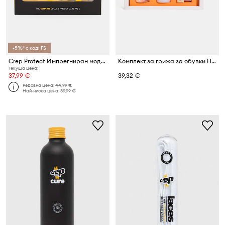
-5%* с код: FS
Crep Protect Импрегниран модел CP036
Комплект за грижа за обувки Hoff CLEANING SPRAY
Текуща цена:
37,99 €
39,32 €
Редовна цена:
44,99 €
Най-ниска цена:
39,99 €