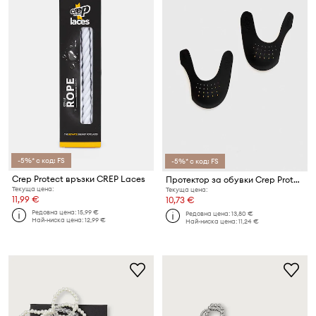
-5%* с код: FS
-5%* с код: FS
Crep Protect връзки CREP Laces
Протектор за обувки Crep Protect
Текуща цена:
Текуща цена:
11,99 €
10,73 €
Редовна цена:
15,99 €
Редовна цена:
13,80 €
Най-ниска цена:
12,99 €
Най-ниска цена:
11,24 €