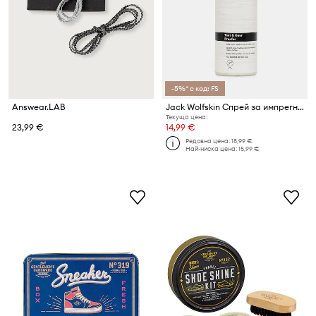
-5%* с код: FS
Answear.LAB
Jack Wolfskin Спрей за импрегниране
Текуща цена:
23,99 €
14,99 €
Редовна цена:
18,99 €
Най-ниска цена:
15,99 €