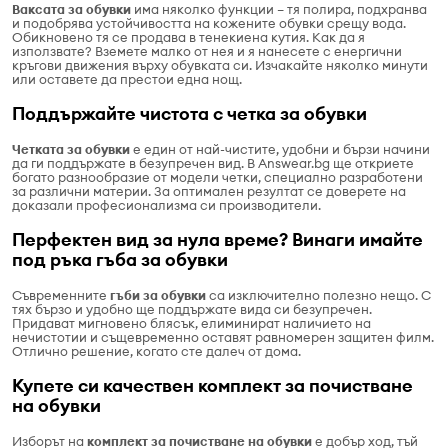
Ваксата за обувки
има няколко функции – тя полира, подхранва
и подобрява устойчивостта на кожените обувки срещу вода.
Обикновено тя се продава в тенекиена кутия. Как да я
използвате? Вземете малко от нея и я нанесете с енергични
кръгови движения върху обувката си. Изчакайте няколко минути
или оставете да престои една нощ.
Поддържайте чистота с четка за обувки
Четката за обувки
е един от най-чистите, удобни и бързи начини
да ги поддържате в безупречен вид. В Answear.bg ще откриете
богато разнообразие от модели четки, специално разработени
за различни материи. За оптимален резултат се доверете на
доказали професионализма си производители.
Перфектен вид за нула време? Винаги имайте
под ръка гъба за обувки
Съвременните
гъби за обувки
са изключително полезно нещо. С
тях бързо и удобно ще поддържате вида си безупречен.
Придават мигновено блясък, елиминират наличието на
нечистотии и същевременно оставят равномерен защитен филм.
Отлично решение, когато сте далеч от дома.
Купете си качествен комплект за почистване
на обувки
Изборът на
комплект за почистване на обувки
е добър ход, тъй