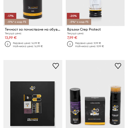
-17%
-20%
-5%* с код: FS
-5%* с код: FS
Течност за почистване на обувки Crep Protect Refill
Връзки Crep Protect
Текуща цена:
Текуща цена:
13,99 €
7,99 €
Редовна цена:
16,99 €
Редовна цена:
9,99 €
Най-ниска цена:
16,99 €
Най-ниска цена:
9,99 €