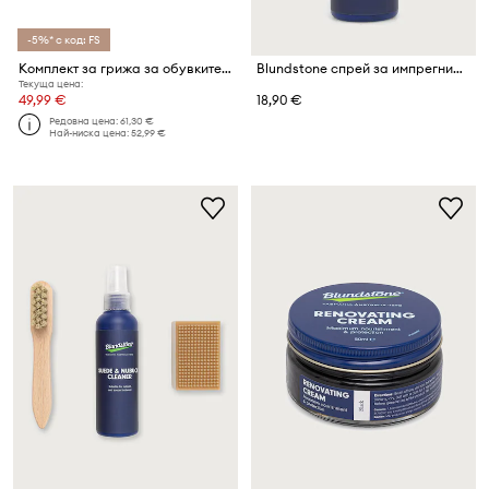
-5%* с код: FS
Комплект за грижа за обувките Barbour Leather Footwear Care Kit (3 броя)
Blundstone спрей за импрегниране
Текуща цена:
49,99 €
18,90 €
Редовна цена:
61,30 €
Най-ниска цена:
52,99 €