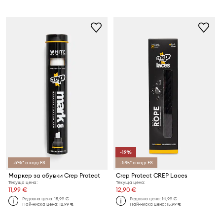
-19%
-5%* с код: FS
-5%* с код: FS
Маркер за обувки Crep Protect
Crep Protect CREP Laces
Текуща цена:
Текуща цена:
11,99 €
12,90 €
Редовна цена:
15,99 €
Редовна цена:
14,99 €
Най-ниска цена:
12,99 €
Най-ниска цена:
15,99 €