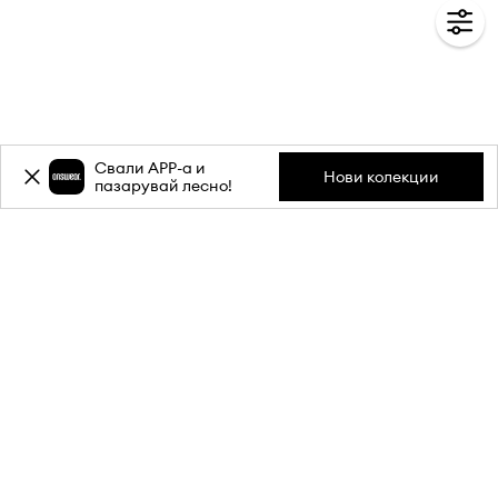
Свали APP-a и
Нови колекции
пазарувай лесно!
Абонирай се за бюлетина ни и
вземи
-20%
отстъпка** за