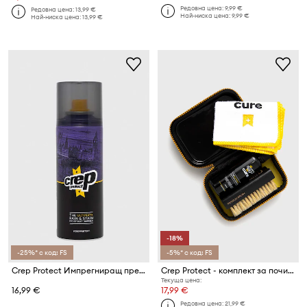
Редовна цена:
9,99 €
Редовна цена:
13,99 €
Най-ниска цена:
9,99 €
Най-ниска цена:
13,99 €
-18%
-25%* с код: FS
-5%* с код: FS
Crep Protect Импрегниращ препарат за обувки
Crep Protect - комплект за почистване на обувки
Текуща цена:
16,99 €
17,99 €
Редовна цена:
21,99 €