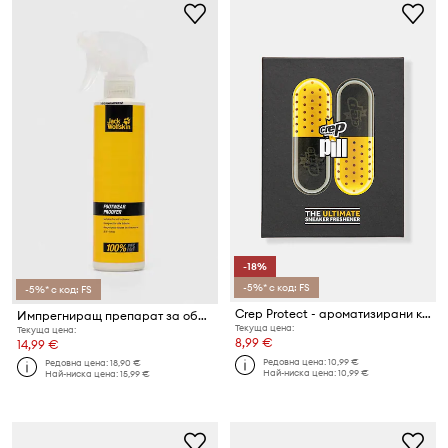
-18%
-5%* с код: FS
-5%* с код: FS
Crep Protect - ароматизирани капсули
Импрегниращ препарат за обувки Jack Wolfskin 10
Текуща цена:
Текуща цена:
8,99 €
14,99 €
Редовна цена:
10,99 €
Редовна цена:
18,90 €
Най-ниска цена:
10,99 €
Най-ниска цена:
15,99 €