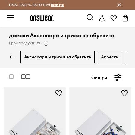
FINAL SALE % ЗАПОЧНА!
Спестявай с Answear Club
Виж тук
дамски Аксесоари и грижа за обувките
Брой продукти: 50
аксесоари и грижа за обувките
апрески
б
Филтри