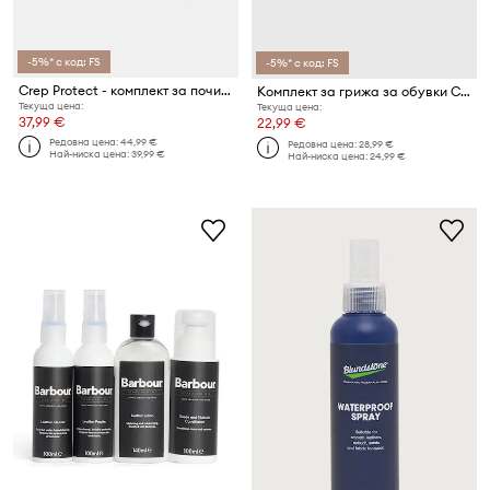
-5%* с код: FS
-5%* с код: FS
Crep Protect - комплект за почистване на обувки Ultimate Box Pack
Комплект за грижа за обувки Crep Protect
Текуща цена:
Текуща цена:
37,99 €
22,99 €
Редовна цена:
44,99 €
Редовна цена:
28,99 €
Най-ниска цена:
39,99 €
Най-ниска цена:
24,99 €