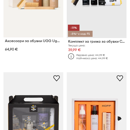
-11%
-5%* с код: FS
Аксесоари за обувки UGG Ugg Care Kit
Комплект за грижа за обувки Crep Protect
Текуща цена:
64,90 €
39,99 €
Редовна цена:
44,99 €
Най-ниска цена:
44,99 €