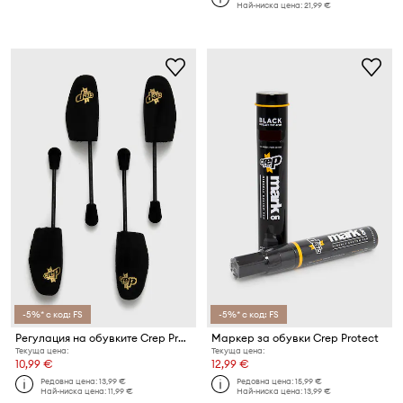
Най-ниска цена:
21,99 €
-5%* с код: FS
-5%* с код: FS
Регулация на обувките Crep Protect
Маркер за обувки Crep Protect
Текуща цена:
Текуща цена:
10,99 €
12,99 €
Редовна цена:
13,99 €
Редовна цена:
15,99 €
Най-ниска цена:
11,99 €
Най-ниска цена:
13,99 €