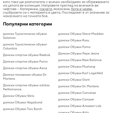
като така ще разполагате с всичко необходимо за обгрижването
на цялата ви колекция. Направете преглед на всичките ви
чифтове – балеринки,
токчета
, мокасини,
боти и чизми
,
съобразете се с материята и цвета. Последният е от значение за
нанасянето на точната боя.
Популярни категории
дамски Туристически обувки
дамски Обувки Steve Madden
Salomon
дамски Обувки Roxy
дамски Туристически обувки
дамски Обувки Puma
Columbia
Дамски Обувки Pepe Jeans
Дамски спортни обувки Reebok
дамски Обувки New Balance
Дамски спортни обувки Puma
дамски Обувки Mustang
Дамски спортни обувки Asics
дамски Обувки Karl Lagerfeld
Дамски половинки обувки Dr.
Martens
дамски Обувки Gant
Дамски спортни обувки adidas
дамски Обувки Dr. Martens
Performance
дамски Обувки Converse
Дамски Обувки Vans
дамски Обувки Camper
дамски Обувки Vagabond
дамски Обувки Answear Lab
дамски Обувки Tory Burch
дамски Обувки Aldo