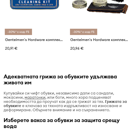
-30%* с код: FS
-30%* с код: FS
Gentelmen's Hardware комплект за почистване на обувки
Gentelmen's Hardware комплект за почистване на обувки
20,91 €
20,96 €
Адекватната грижа за обувките удължава
живота им
Купувайки си чифт обувки, независимо дали са сандали,
мокасини,
маратонки
, или боти, много хора подценяват
необходимостта да проучат как да се грижат за тях.
Грижата за
обувките
е ключова за тяхната издръжливост на износване и
деформиране. Обърнете внимание и на съхранението.
Изберете вакса за обувки за защита срещу
вода