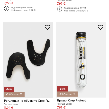
7,99 €
7,99 €
Редовна цена:
9,99 €
Редовна цена:
9,99 €
Най-ниска цена:
9,99 €
Най-ниска цена:
9,99 €
-20%
-14%
-5%* с код: FS
-5%* с код: FS
Връзки Crep Protect
Регулация на обувките Crep Protect
Текуща цена:
Текуща цена:
7,99 €
11,99 €