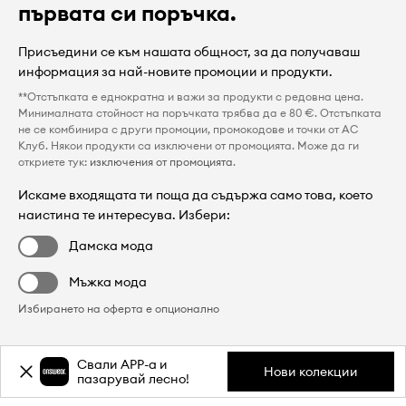
първата си поръчка.
Присъедини се към нашата общност, за да получаваш
информация за най-новите промоции и продукти.
**Отстъпката е еднократна и важи за продукти с редовна цена.
Минималната стойност на поръчката трябва да е 80 €. Отстъпката
не се комбинира с други промоции, промокодове и точки от AC
Клуб. Някои продукти са изключени от промоцията. Може да ги
откриете тук:
изключения от промоцията
.
Искаме входящата ти поща да съдържа само това, което
наистина те интересува. Избери:
Дамска мода
Мъжка мода
Избирането на оферта е опционално
Свали APP-a и
Нови колекции
пазарувай лесно!
Регистрирай се