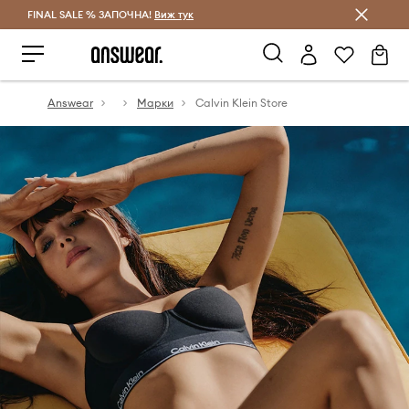
FINAL SALE % ЗАПОЧНА!
Спестявай с Answear Club
Виж тук
Answear
Марки
Calvin Klein Store