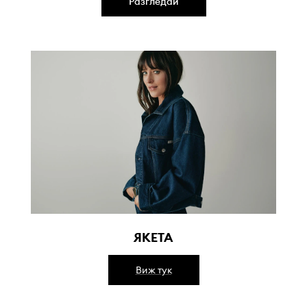
Разгледай
ЯКЕТА
Виж тук