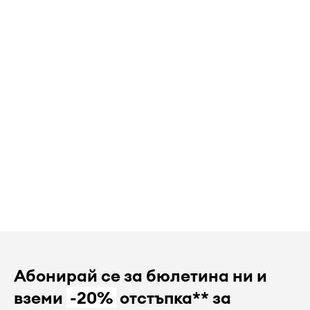
Абонирай се за бюлетина ни и
вземи
-20%
отстъпка** за