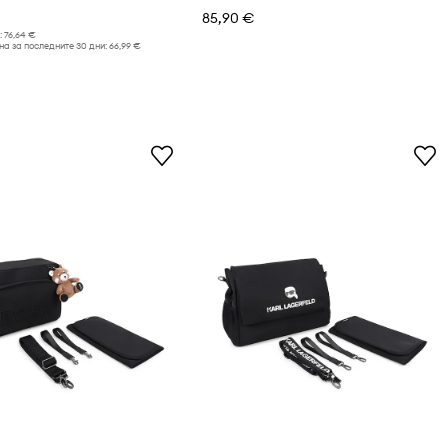
85,90 €
:
76,64 €
а за последните 30 дни:
66,99 €