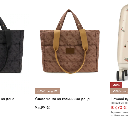
-10%
-15%* с код: FS
-5%* с код:
и за деца
Guess чанта за колички за деца
Текуща цена:
95,99 €
107,90 €
Редовна цена
Най-ниска цен