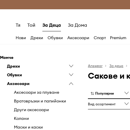
Само оригинални продукти
Безплатни доставка
Тя
Той
За Деца
За Дома
Нови
Дрехи
Обувки
Аксесоари
Спорт
Premium
Момче
Дрехи
Answear
За деца
Сакове и 
Обувки
Анцузи
Аксесоари
Бански
Бебешки обувки
Бельо
Гумени ботуши
Аксесоари за плуване
Популярни
Бодита
Еспадрили
Вратовръзки и папийонки
Вид асортимент
Гащеризони и ританки
Зимни обувки
Други аксесоари
Дънки и гащеризони
Кецове
Колани
Комплекти
Маратонки
Маски и каски