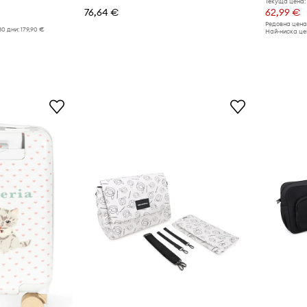
Текуща цена:
76,64 €
62,99 €
Редовна цена
30 дни:
179,90 €
Най-ниска цен