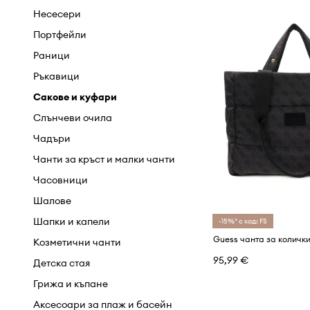
Къси панталони
Пантофи
Несесери
Панталони
Половинки обувки и мокасини
Портфейли
Пуловери и жилетки
Спортни обувки
Раници
Ризи
Туристически обувки
Ръкавици
Сака и елеци
Чехли и сандали
Сакове и куфари
Суичъри
Слънчеви очила
Тениски и блузи с дълъг ръкав
Чадъри
Чорапи
Чанти за кръст и малки чанти
Якета и палта
Часовници
Шалове
Шапки и капели
-15%* с код: FS
Guess чанта за количк
Козметични чанти
95,99 €
Детска стая
Грижа и къпане
Аксесоари за плаж и басейн