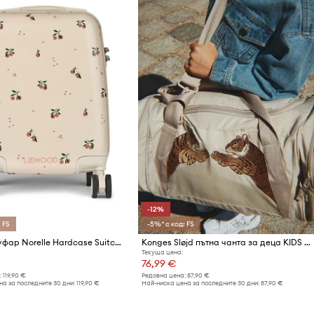
-12%
 FS
-5%* с код: FS
Liewood куфар Norelle Hardcase Suitcase
Konges Sløjd пътна чанта за деца KIDS WEEKEND BAG
Текуща цена:
76,99 €
:
119,90 €
Редовна цена:
87,90 €
а за последните 30 дни:
119,90 €
Най-ниска цена за последните 30 дни:
87,90 €