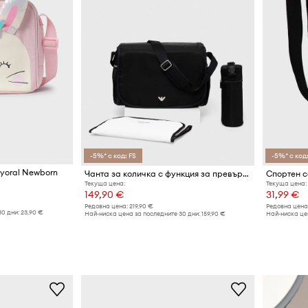
-5%* с код: FS
-5%* с код:
yoral Newborn
Чанта за количка с функция за превъртане Emporio Armani
Спортен с
Текуща цена:
Текуща цена:
149,90 €
31,99 €
Редовна цена:
219,90 €
Редовна цена
30 дни:
23,90 €
Най-ниска цена за последните 30 дни:
159,90 €
Най-ниска цен