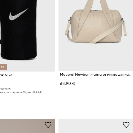
 FS
Mayoral Newborn чанта от имитация на кожа
ак Nike
68,90 €
:
37,90 €
а за последните 30 дни:
32,99 €