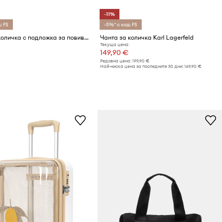
-11%
: FS
-5%* с код: FS
Чанта за количка с подложка за повиване BOSS
Чанта за количка Karl Lagerfeld
Текуща цена:
€
149,90 €
Редовна цена:
199,90 €
Най-ниска цена за последните 30 дни:
169,90 €