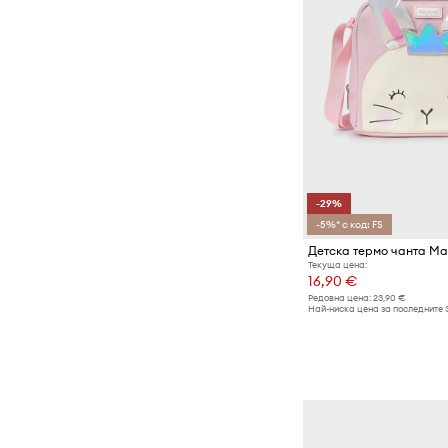
-29%
-5%* с код: FS
Детска термо чанта Ma
Текуща цена:
16,90 €
Редовна цена:
23,90 €
Най-ниска цена за последните 