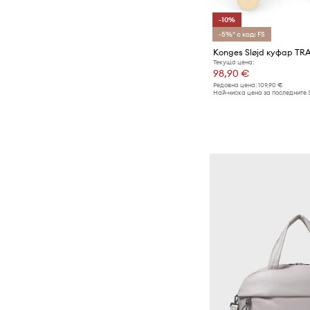
-10%
-5%* с код: FS
Konges Sløjd куфар TR
Текуща цена:
98,90 €
Редовна цена:
109,90 €
Най-ниска цена за последните 