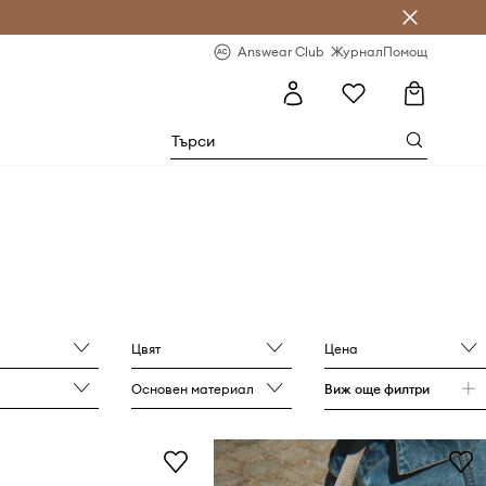
естявай с Answear Club
-20% за първа поръчка
Answear Club
Журнал
Помощ
Цвят
Цена
Основен материал
Виж още филтри