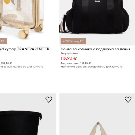
 FS
-5%* с код: FS
Konges Sløjd куфар TRANSPARENT TRAVEL SUITCASE
Чанта за количка с подложка за повиване BOSS
Текуща цена:
119,90 €
:
109,90 €
Редовна цена:
199,90 €
а за последните 30 дни:
109,90 €
Най-ниска цена за последните 30 дни:
129,90 €