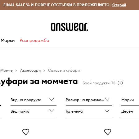
 и връщане за поръчки над 70 EUR
FINAL SALE % И ПОВЕЧЕ ОТСТЪПКИ В ПРИЛОЖЕНИЕТО |
Доставка 1-5 дни
Открий
Сп
Марки
Разпродажба
Момче
Аксесоари
Сакове и куфари
куфари за момчета
Брой продукти: 73
Вид на продукта
Размер на производителя
Марки
Вид чанта
Големина
Десен