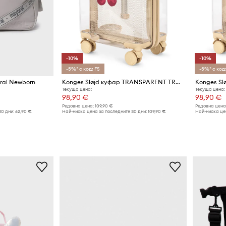
-10%
-10%
-5%* с код: FS
-5%* с код:
ral Newborn
Konges Sløjd куфар TRANSPARENT TRAVEL SUITCASE
Текуща цена:
Текуща цена:
98,90 €
98,90 €
Редовна цена:
109,90 €
Редовна цена
30 дни:
62,90 €
Най-ниска цена за последните 30 дни:
109,90 €
Най-ниска цен