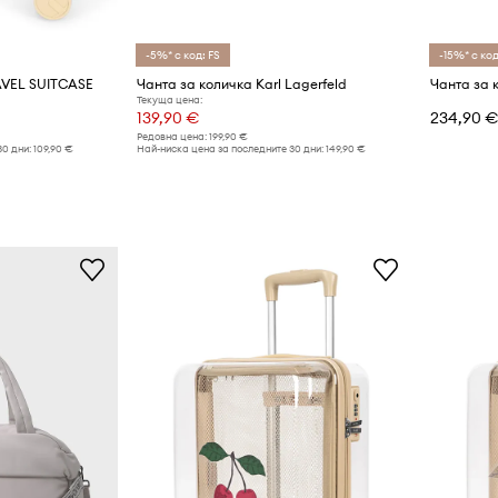
-5%* с код: FS
-15%* с код
AVEL SUITCASE
Чанта за количка Karl Lagerfeld
Текуща цена:
139,90 €
234,90 
Редовна цена:
199,90 €
30 дни:
109,90 €
Най-ниска цена за последните 30 дни:
149,90 €