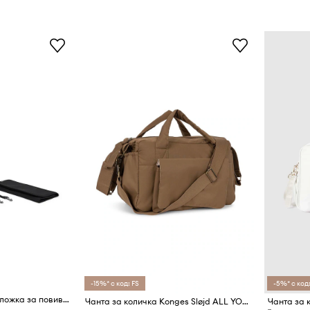
-15%* с код: FS
-5%* с код:
Чанта за количка с подложка за повиване BOSS
Чанта за количка Konges Sløjd ALL YOU NEED MINI BAG
Чанта за 