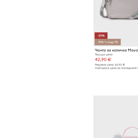
-31%
-5%* с код: FS
Чанта за количка Mayo
Текуща цена:
42,90 €
Редовна цена:
62,90 €
Най-ниска цена за последните 