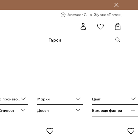
естявай с Answear Club
-20% за първа поръчка
Answear Club
Журнал
Помощ
роизводителя
Марки
Цвят
йчивост
Десен
Виж още филтри