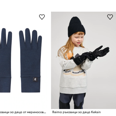
Reima ръкавици за деца от мериносова вълна Etsin
Reima ръкавици за деца Keksin