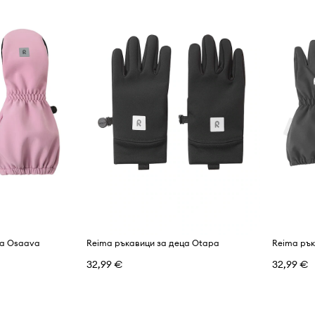
ца Osaava
Reima ръкавици за деца Otapa
Reima рък
32,99 €
32,99 €