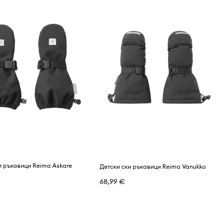
и ръкавици Reima Askare
Детски ски ръкавици Reima Vanukko
68,99 €