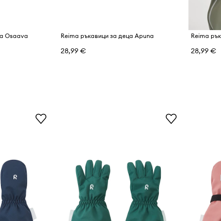
ца Osaava
Reima ръкавици за деца Apuna
Reima рък
28,99 €
28,99 €