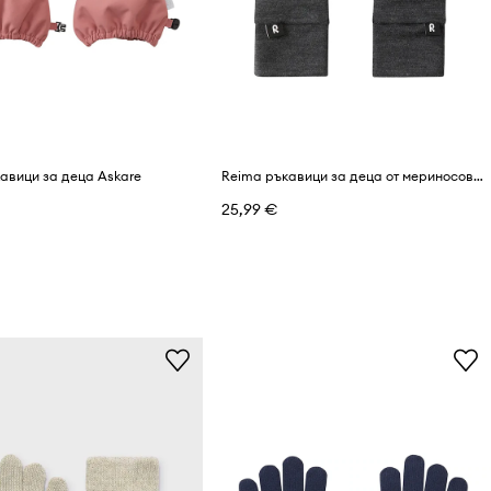
авици за деца Askare
Reima ръкавици за деца от мериносова вълна Etsin
25,99 €