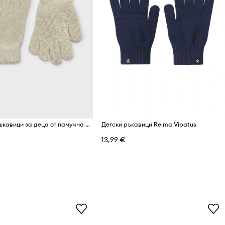
Mayoral ръкавици за деца от памучна материя
Детски ръкавици Reima Vipatus
13,99 €