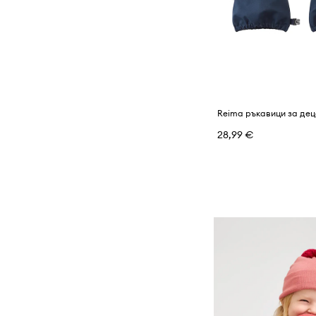
Reima ръкавици за де
28,99 €