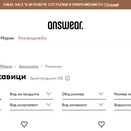
 и връщане за поръчки над 70 EUR
FINAL SALE % И ПОВЕЧЕ ОТСТЪПКИ В ПРИЛОЖЕНИЕТО |
Доставка 1-5 дни
Открий
Сп
Марки
Разпродажба
Момче
Аксесоари
Ръкавици
кавици
Брой продукти: 128
Вид на продукта
Общ размер
Размер на п
Вид асортимент
Вид активност
Водоусто