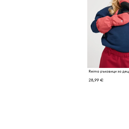
Reima ръкавици за де
28,99 €