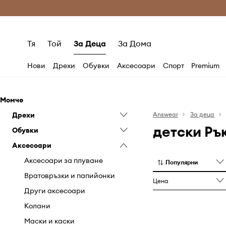
Само оригинални продукти
Безплатни доставка
Тя
Той
За Деца
За Дома
Нови
Дрехи
Обувки
Аксесоари
Спорт
Premium
Момче
Дрехи
Answear
За деца
детски Ръ
Обувки
Анцузи
Аксесоари
Бански
Бебешки обувки
Бельо
Гумени ботуши
Аксесоари за плуване
Популярни
Бодита
Еспадрили
Вратовръзки и папийонки
Цена
Гащеризони и ританки
Зимни обувки
Други аксесоари
Дънки и гащеризони
Кецове
Колани
Комплекти
Маратонки
Маски и каски