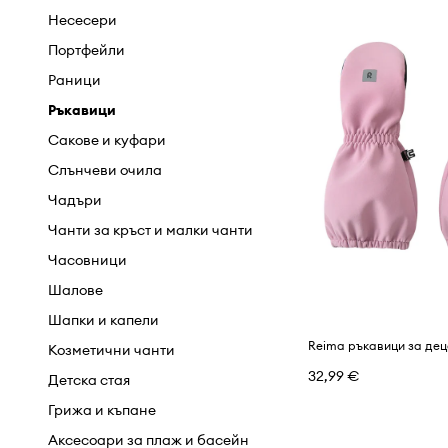
Къси панталони
Пантофи
Несесери
Панталони
Половинки обувки и мокасини
Портфейли
Пуловери и жилетки
Спортни обувки
Раници
Ризи
Туристически обувки
Ръкавици
Сака и елеци
Чехли и сандали
Сакове и куфари
Суичъри
Слънчеви очила
Тениски и блузи с дълъг ръкав
Чадъри
Чорапи
Чанти за кръст и малки чанти
Якета и палта
Часовници
Шалове
Шапки и капели
Reima ръкавици за де
Козметични чанти
32,99 €
Детска стая
Грижа и къпане
Аксесоари за плаж и басейн