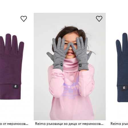
Reima ръкавици за деца от мериносова вълна Etsin
Reima ръкавици за деца от мериносова вълна Etsin