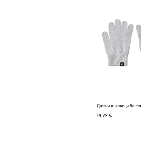
Детски ръкавици Reima
14,99 €