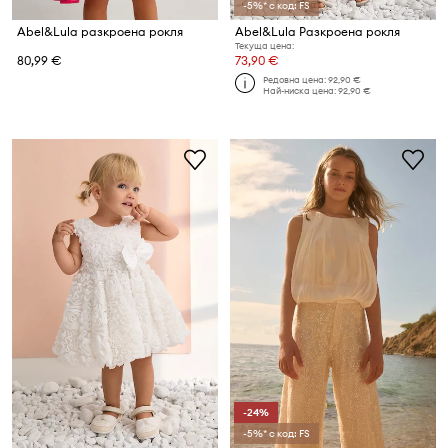
-5%* с код: FS
Abel&Lula разкроена рокля
Abel&Lula Разкроена рокля
Текуща цена:
80,99 €
73,90 €
Редовна цена:
92,90 €
Най-ниска цена:
92,90 €
-24%
-5%* с код: FS