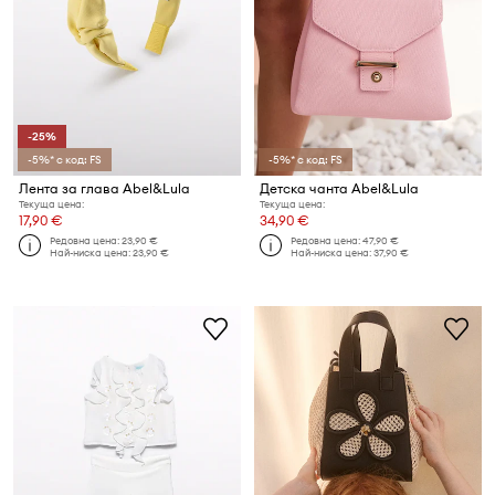
-25%
-5%* с код: FS
-5%* с код: FS
Лента за глава Abel&Lula
Детска чанта Abel&Lula
Текуща цена:
Текуща цена:
17,90 €
34,90 €
Редовна цена:
23,90 €
Редовна цена:
47,90 €
Най-ниска цена:
23,90 €
Най-ниска цена:
37,90 €