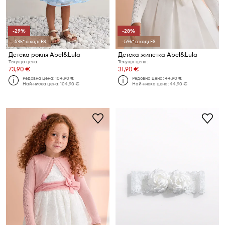
-29%
-28%
-5%* с код: FS
-5%* с код: FS
Детска рокля Abel&Lula
Детска жилетка Abel&Lula
Текуща цена:
Текуща цена:
73,90 €
31,90 €
Редовна цена:
104,90 €
Редовна цена:
44,90 €
Най-ниска цена:
104,90 €
Най-ниска цена:
44,90 €