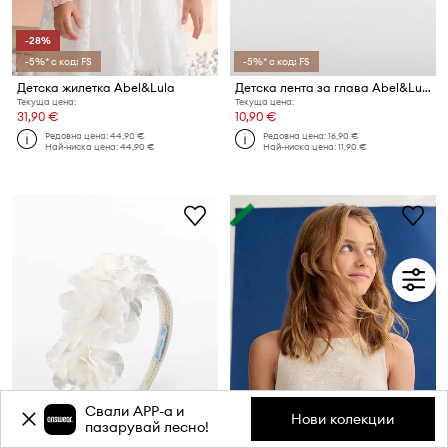
-28%
-5%* с код: FS
-5%* с код: FS
Детска жилетка Abel&Lula
Детска лента за глава Abel&Lula
Текуща цена:
Текуща цена:
31,90 €
10,90 €
Редовна цена:
44,90 €
Редовна цена:
16,90 €
Най-ниска цена:
44,90 €
Най-ниска цена:
11,90 €
Свали APP-a и
Нови колекции
пазарувай лесно!