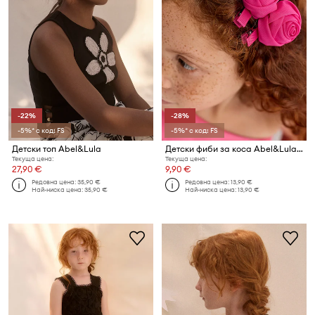
-22%
-28%
-5%* с код: FS
-5%* с код: FS
Детски топ Abel&Lula
Детски фиби за коса Abel&Lula (2 броя)
Текуща цена:
Текуща цена:
27,90 €
9,90 €
Редовна цена:
35,90 €
Редовна цена:
13,90 €
Най-ниска цена:
35,90 €
Най-ниска цена:
13,90 €