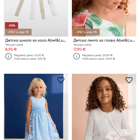
-10%
-5%* с код: FS
-5%* с код: FS
Детска шнола за коса Abel&Lula
Детска лента за глава Abel&Lula
Текуща цена:
Текуща цена:
8,90 €
17,90 €
Редовна цена:
13,90 €
Редовна цена:
23,90 €
Най-ниска цена:
9,90 €
Най-ниска цена:
18,90 €