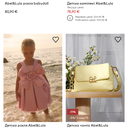
Abel&Lula рокля babydoll
Детски комплект Abel&Lula
Текуща цена:
80,90 €
78,90 €
Редовна цена:
104,90 €
Най-ниска цена:
104,90 €
-11%
-5%* с код: FS
Детска рокля Abel&Lula
Детска чанта Abel&Lula