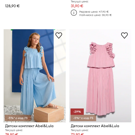
Текуща цена:
128,90 €
31,90 €
Редовна цена:
47,90 €
Най-ниска цена:
35,90 €
-29%
-5%* с код: FS
-5%* с код: FS
Детски комплект Abel&Lula
Детски комплект Abel&Lula
Текуща цена:
Текуща цена:
78,90 €
73,90 €