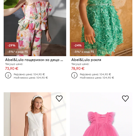
-29%
-24%
-5%* с код: FS
-5%* с код: FS
Abel&Lula гащеризон за деца с вискоза
Abel&Lula рокля
Текуща цена:
Текуща цена:
73,90 €
78,90 €
Редовна цена:
104,90 €
Редовна цена:
104,90 €
Най-ниска цена:
104,90 €
Най-ниска цена:
104,90 €