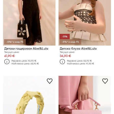
-11%
-5%* с код: FS
-5%* с код: FS
Детски гащеризон Abel&Lula
Детска блуза Abel&Lula
Текуща цена:
Текуща цена:
61,90 €
36,90 €
Редовна цена:
92,90 €
Редовна цена:
52,90 €
Най-ниска цена:
65,90 €
Най-ниска цена:
41,90 €