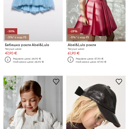
-30%
-29%
-5%* с код: FS
-5%* с код: FS
Бебешка рокля Abel&Lula
Abel&Lula рокля
Текуща цена:
Текуща цена:
47,90 €
61,90 €
Редовна цена:
68,90 €
Редовна цена:
87,90 €
Най-ниска цена:
68,90 €
Най-ниска цена:
87,90 €