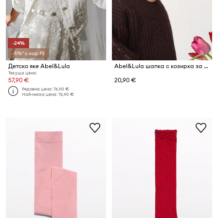
-24%
-5%* с код: FS
Детско яке Abel&Lula
Abel&Lula шапка с козирка за деца от имитация на кожа
Текуща цена:
57,90 €
20,90 €
Редовна цена:
76,90 €
Най-ниска цена:
76,90 €