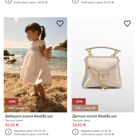
Най-ниска цена:
139,90 €
Най-ниска цена:
87,90 €
-20%
-29%
-5%* с код: FS
-5%* с код: FS
Бебешка рокля Abel&Lula
Детска чанта Abel&Lula
Текуща цена:
Текуща цена:
82,90 €
33,90 €
Редовна цена:
104,90 €
Редовна цена:
47,90 €
Най-ниска цена:
104,90 €
Най-ниска цена:
47,90 €