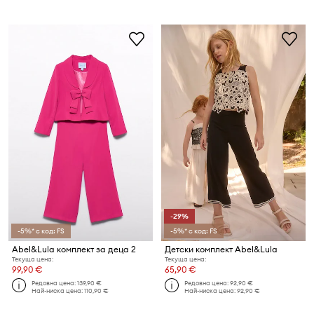
-29%
-5%* с код: FS
-5%* с код: FS
Abel&Lula комплект за деца 2
Детски комплект Abel&Lula
Текуща цена:
Текуща цена:
99,90 €
65,90 €
Редовна цена:
139,90 €
Редовна цена:
92,90 €
Най-ниска цена:
110,90 €
Най-ниска цена:
92,90 €