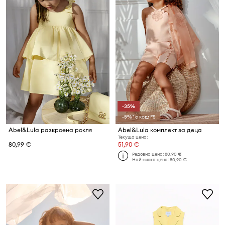
-35%
-5%* с код: FS
Abel&Lula разкроена рокля
Abel&Lula комплект за деца
Текуща цена:
80,99 €
51,90 €
Редовна цена:
80,90 €
Най-ниска цена:
80,90 €