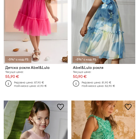
-5%* с код: FS
-5%* с код: FS
Детска рокля Abel&Lula
Abel&Lula рокля
Текуща цена:
Текуща цена:
55,90 €
50,90 €
Редовна цена:
87,90 €
Редовна цена:
81,90 €
Най-ниска цена:
61,90 €
Най-ниска цена:
52,90 €