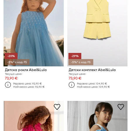
-20%
-29%
-5%* с код: FS
-5%* с код: FS
Детска рокля Abel&Lula
Детски комплект Abel&Lula
Текуща цена:
Текуща цена:
73,90 €
73,90 €
Редовна цена:
92,90 €
Редовна цена:
104,90 €
Най-ниска цена:
92,90 €
Най-ниска цена:
104,90 €