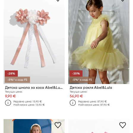
-28%
-35%
-5%* с код: FS
-5%* с код: FS
Детска шнола за коса Abel&Lula
Детска рокля Abel&Lula
Текуща цена:
Текуща цена:
9,90 €
56,90 €
Редовна цена:
13,90 €
Редовна цена:
87,90 €
Най-ниска цена:
13,90 €
Най-ниска цена:
87,90 €