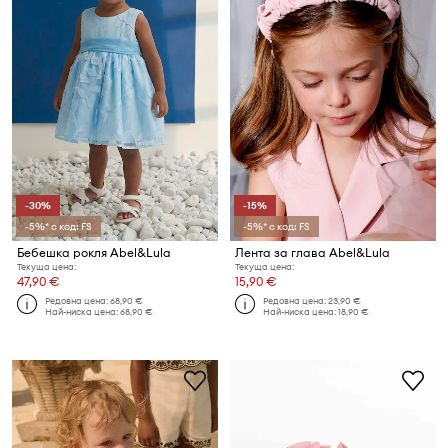
-30%
-15%
-5%* с код: FS
-5%* с код: FS
Бебешка рокля Abel&Lula
Лента за глава Abel&Lula
Текуща цена:
Текуща цена:
47,90 €
15,90 €
Редовна цена:
68,90 €
Редовна цена:
23,90 €
Най-ниска цена:
68,90 €
Най-ниска цена:
18,90 €