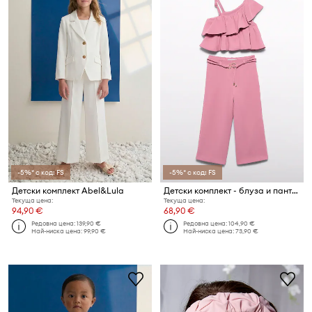
-5%* с код: FS
-5%* с код: FS
Детски комплект Abel&Lula
Детски комплект - блуза и панталон Abel&Lula
Текуща цена:
Текуща цена:
94,90 €
68,90 €
Редовна цена:
139,90 €
Редовна цена:
104,90 €
Най-ниска цена:
99,90 €
Най-ниска цена:
73,90 €