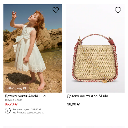
-5%* с код: FS
Детска рокля Abel&Lula
Детска чанта Abel&Lula
Текуща цена:
86,90 €
38,90 €
Редовна цена:
139,90 €
Най-ниска цена:
90,90 €