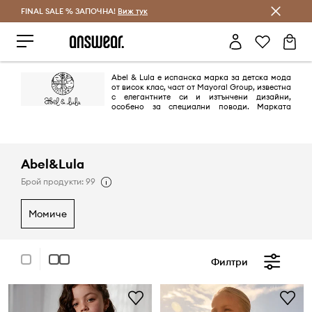
FINAL SALE % ЗАПОЧНА!
Спестявай с Answear Club
Виж тук
Abel & Lula е испанска марка за детска мода
от висок клас, част от Mayoral Group, известна
с елегантните си и изтънчени дизайни,
особено за специални поводи. Марката
набляга на качествени материи, изящни детайли и уникални
дизайни, които съчетават традицията с модерната естетика. Abel &
Lula предлага широка гама от дрехи, включително рокли,
комбинезони, пуловери и аксесоари за момичета от новородени до
14-годишна възраст.
Abel&Lula
Брой продукти: 99
момиче
Филтри