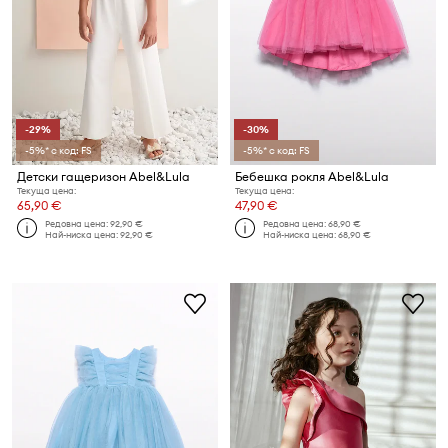
-29%
-30%
-5%* с код: FS
-5%* с код: FS
Детски гащеризон Abel&Lula
Бебешка рокля Abel&Lula
Текуща цена:
Текуща цена:
65,90 €
47,90 €
Редовна цена:
92,90 €
Редовна цена:
68,90 €
Най-ниска цена:
92,90 €
Най-ниска цена:
68,90 €