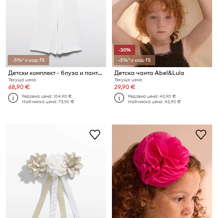
-30%
-5%* с код: FS
-5%* с код: FS
Детски комплект - блуза и панталон Abel&Lula
Детска чанта Abel&Lula
Текуща цена:
Текуща цена:
68,90 €
29,90 €
Редовна цена:
104,90 €
Редовна цена:
42,90 €
Най-ниска цена:
73,90 €
Най-ниска цена:
42,90 €