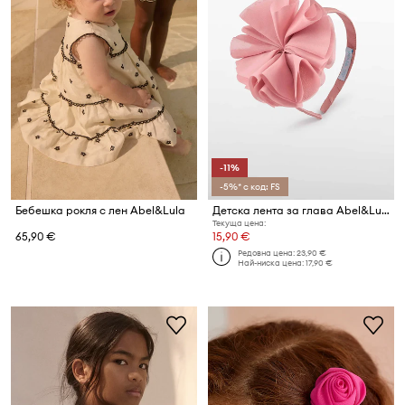
-11%
-5%* с код: FS
Бебешка рокля с лен Abel&Lula
Детска лента за глава Abel&Lula
Текуща цена:
65,90 €
15,90 €
Редовна цена:
23,90 €
Най-ниска цена:
17,90 €