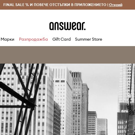
 и връщане за поръчки над 70 EUR
FINAL SALE % И ПОВЕЧЕ ОТСТЪПКИ В ПРИЛОЖЕНИЕТО |
Доставка 1-5 дни
Открий
Сп
Марки
Разпродажба
Gift Card
Summer Store