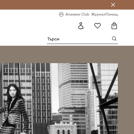
естявай с Answear Club
-20% за първа поръчка
Answear Club
Журнал
Помощ