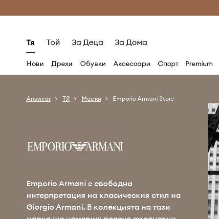
Само оригинални продукти
Безплатни доставка
Тя
Той
За Деца
За Дома
Нови
Дрехи
Обувки
Аксесоари
Спорт
Premium
Answear
ТЯ
Марки
Emporio Armani Store
Emporio Armani е свободна
интерпретация на класическия стил на
Giorgio Armani. В колекцията на тази
марка ще намериш повече ежедневни