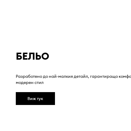
БЕЛЬО
Разработено до най-малкия детайл, гарантиращо комфо
модерен стил
Виж тук