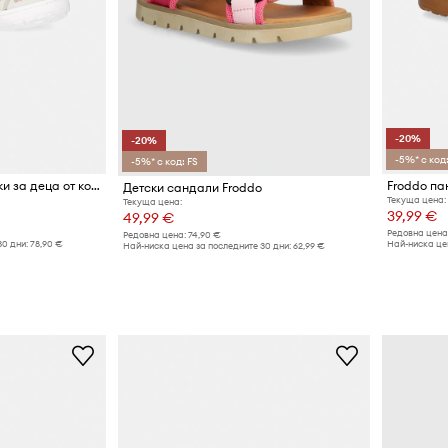
-20%
-20%
-5%* с код:
-5%* с код: FS
Froddo половинки обувки за деца от кожа BAREFOOT BAZE
Детски сандали Froddo
Текуща цена:
Текуща цена:
39,99 €
49,99 €
Редовна цена
Редовна цена:
74,90 €
30 дни:
78,90 €
Най-ниска цен
Най-ниска цена за последните 30 дни:
62,99 €