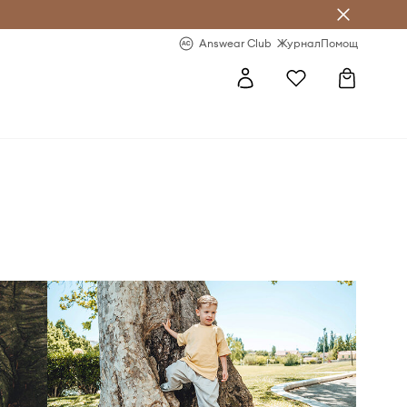
естявай с Answear Club
-20% за първа поръчка
Answear Club
Журнал
Помощ