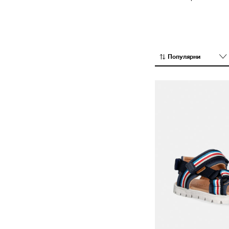
Половинки обувки и мокасини
Чехли и сандали
Популярни