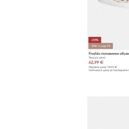
-20%
-5%* с код: FS
Текуща цена:
62,99 €
Редовна цена:
78,90 €
Най-ниска цена за последните 