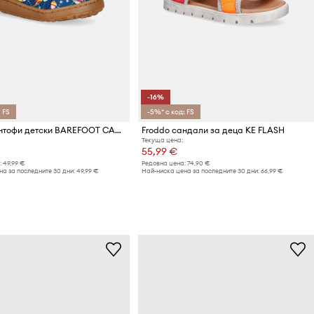
-16%
 FS
-5%* с код: FS
Froddo пантофи детски BAREFOOT CANVAS
Froddo сандали за деца KE FLASH
Текуща цена:
55,99 €
:
49,99 €
Редовна цена:
74,90 €
а за последните 30 дни:
49,99 €
Най-ниска цена за последните 30 дни:
66,99 €