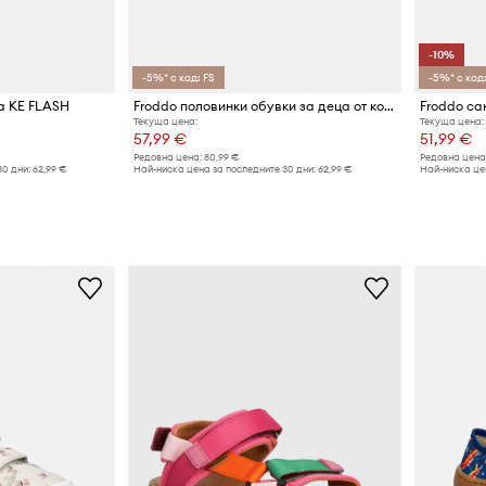
-10%
-5%* с код: FS
-5%* с код:
а KE FLASH
Froddo половинки обувки за деца от кожа BAREFOOT BAZE
Froddo са
Текуща цена:
Текуща цена:
57,99 €
51,99 €
Редовна цена:
80,99 €
Редовна цена
30 дни:
62,99 €
Най-ниска цена за последните 30 дни:
62,99 €
Най-ниска цен