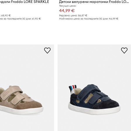
ндали Froddo LORE SPARKLE
Детски велурени маратонки Froddo LOU
Текуща цена:
44,99 €
:
68,90 €
Редовна цена:
86,87 €
а за последните 30 дни:
61,90 €
Най-ниска цена за последните 30 дни:
46,99 €