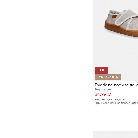
-18%
-5%* с код: FS
Текуща цена:
34,99 €
Редовна цена:
42,90 €
Най-ниска цена за последните 