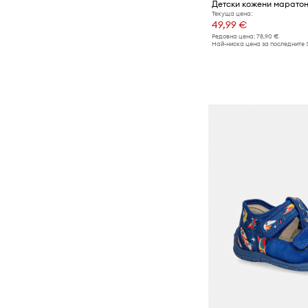
Текуща цена:
49,99 €
Редовна цена:
78,90 €
Най-ниска цена за последните 