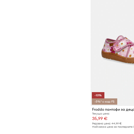
-10%
-5%* с код: FS
Текуща цена:
35,99 €
Редовна цена:
44,99 €
Най-ниска цена за последните 