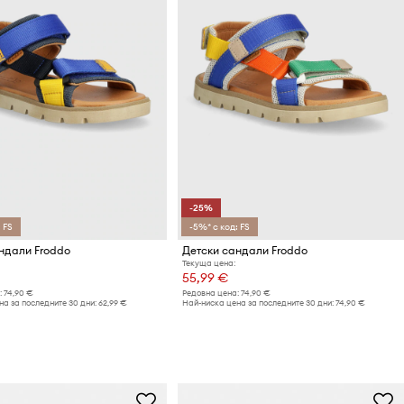
-25%
 FS
-5%* с код: FS
ндали Froddo
Детски сандали Froddo
Текуща цена:
55,99 €
:
74,90 €
Редовна цена:
74,90 €
а за последните 30 дни:
62,99 €
Най-ниска цена за последните 30 дни:
74,90 €