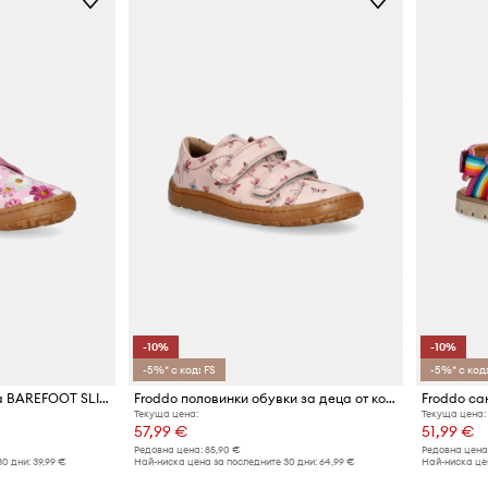
-10%
-10%
-5%* с код: FS
-5%* с код:
Froddo пантофи за деца BAREFOOT SLIPPERS
Froddo половинки обувки за деца от кожа
Froddo са
Текуща цена:
Текуща цена:
57,99 €
51,99 €
Редовна цена:
85,90 €
Редовна цена
30 дни:
39,99 €
Най-ниска цена за последните 30 дни:
64,99 €
Най-ниска цен