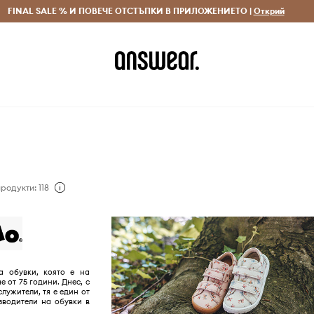
 и връщане за поръчки над 70 EUR
FINAL SALE % И ПОВЕЧЕ ОТСТЪПКИ В ПРИЛОЖЕНИЕТО |
Доставка 1-5 дни
Открий
Сп
родукти: 118
а обувки, която е на
е от 75 години. Днес, с
служители, тя е един от
зводители на обувки в