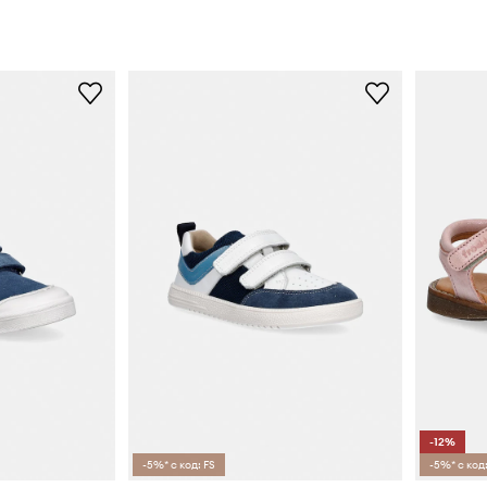
-12%
-5%* с код: FS
-5%* с код: