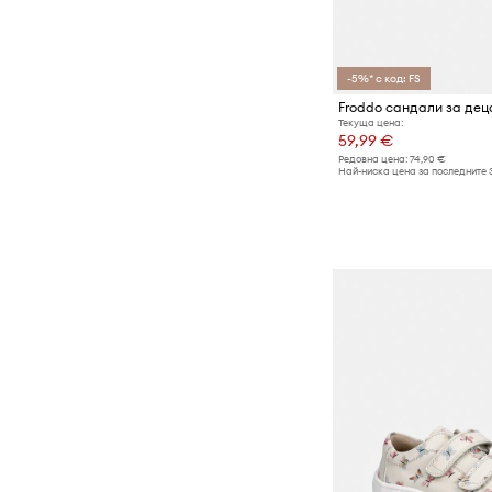
-5%* с код: FS
Froddo сандали за дец
Текуща цена:
59,99 €
Редовна цена:
74,90 €
Най-ниска цена за последните 