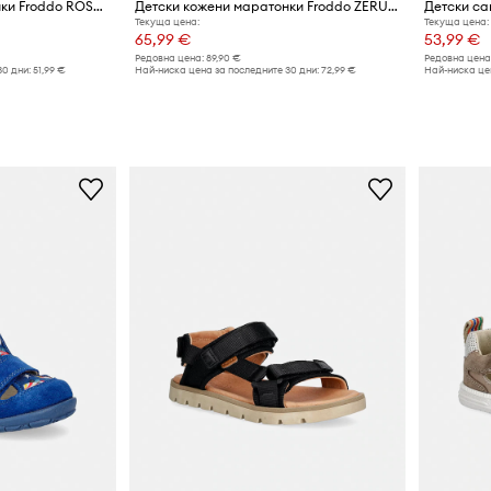
Детски кожени маратонки Froddo ROSARIO
Детски кожени маратонки Froddo ZERU LOOP BAREFOOT
Детски са
Текуща цена:
Текуща цена:
65,99 €
53,99 €
Редовна цена:
89,90 €
Редовна цена
30 дни:
51,99 €
Най-ниска цена за последните 30 дни:
72,99 €
Най-ниска цен