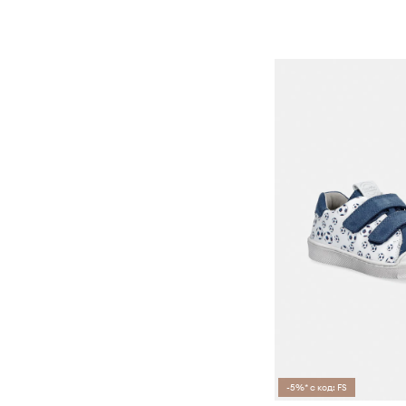
-5%* с код: FS