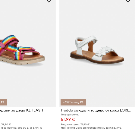
 FS
-5%* с код: FS
ндали за деца KE FLASH
Froddo сандали за деца от кожа LORINE FLOWERS
Текуща цена:
51,99 €
:
74,90 €
Редовна цена:
71,90 €
а за последните 30 дни:
57,99 €
Най-ниска цена за последните 30 дни:
53,99 €