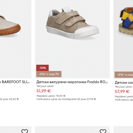
-10%
-5%* с код: FS
-5%* с код:
Froddo пантофи за деца BAREFOOT SLIPPERS
Детски велурени маратонки Froddo ROSARIO
Детски са
Текуща цена:
Текуща цена:
51,99 €
57,99 €
Редовна цена:
78,90 €
Редовна цена
30 дни:
42,90 €
Най-ниска цена за последните 30 дни:
57,99 €
Най-ниска цен