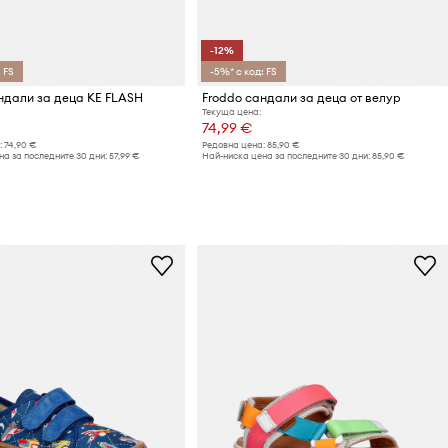
-12%
 FS
-5%* с код: FS
ндали за деца KE FLASH
Froddo сандали за деца от велур
Текуща цена:
74,99 €
:
74,90 €
Редовна цена:
85,90 €
а за последните 30 дни:
57,99 €
Най-ниска цена за последните 30 дни:
85,90 €