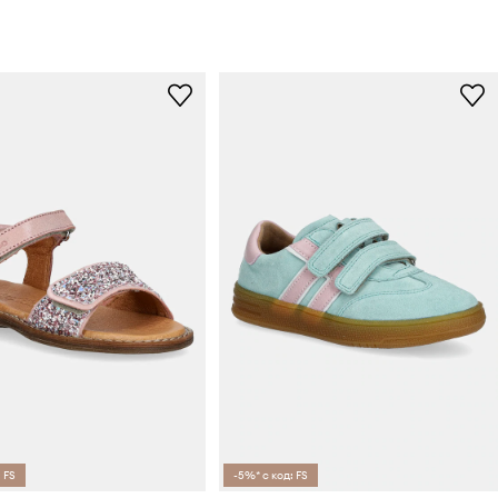
 FS
-5%* с код: FS