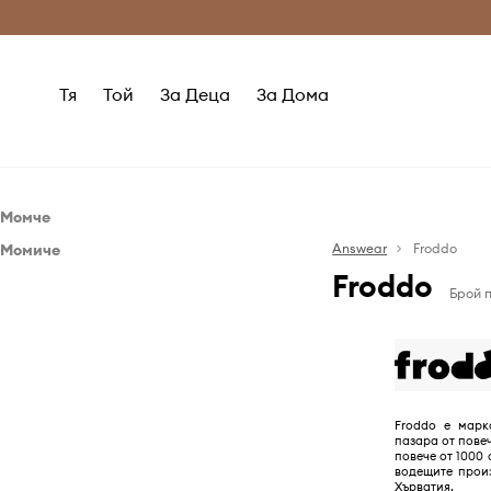
Само оригинални продукти
Безплатни доставка
Тя
Той
За Деца
За Дома
Момче
Момиче
Обувки
Answear
Froddo
Froddo
Обувки
Бебешки обувки
Брой п
Зимни обувки
Бебешки обувки
Кецове
Боти
Маратонки
Зимни обувки
Пантофи
Кецове
Froddo е марк
пазара от повеч
Половинки обувки и мокасини
Маратонки
повече от 1000 
водещите прои
Чехли и сандали
Пантофи
Хърватия.