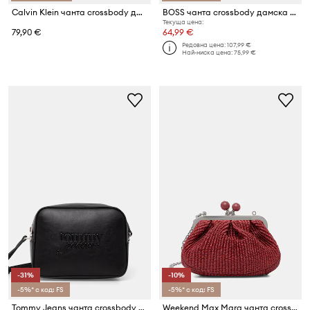
Calvin Klein чанта crossbody дамска от имитация на кожа
BOSS чанта crossbody дамска Sandy Crossbody
Текуща цена:
79,90 €
64,99 €
Редовна цена:
107,99 €
Най-ниска цена:
75,99 €
-31%
-10%
-5%* с код: FS
-5%* с код: FS
Tommy Jeans чанта crossbody дамска
Weekend Max Mara чанта crossbody дамска APALMAS