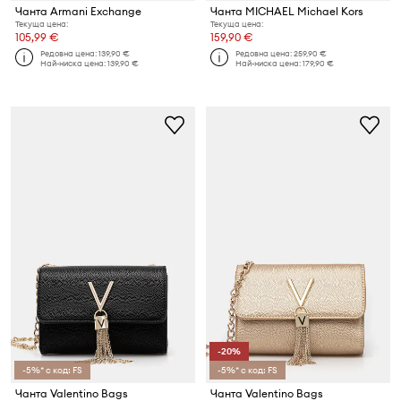
Чанта Armani Exchange
Чанта MICHAEL Michael Kors
Текуща цена:
Текуща цена:
105,99 €
159,90 €
Редовна цена:
139,90 €
Редовна цена:
259,90 €
Най-ниска цена:
139,90 €
Най-ниска цена:
179,90 €
-20%
-5%* с код: FS
-5%* с код: FS
Чанта Valentino Bags
Чанта Valentino Bags