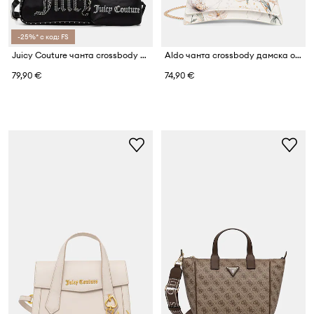
-25%* с код: FS
Juicy Couture чанта crossbody дамска от имитация на кожа KIMBERLY PU
Aldo чанта crossbody дамска от имитация на кожа DESERTROSE
79,90 €
74,90 €