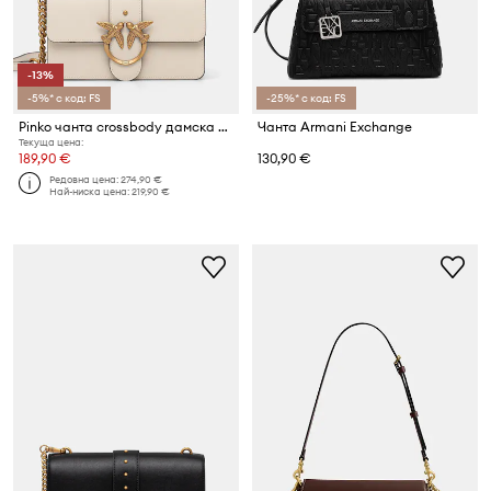
-13%
-5%* с код: FS
-25%* с код: FS
Pinko чанта crossbody дамска от кожа
Чанта Armani Exchange
Текуща цена:
189,90 €
130,90 €
Редовна цена:
274,90 €
Най-ниска цена:
219,90 €