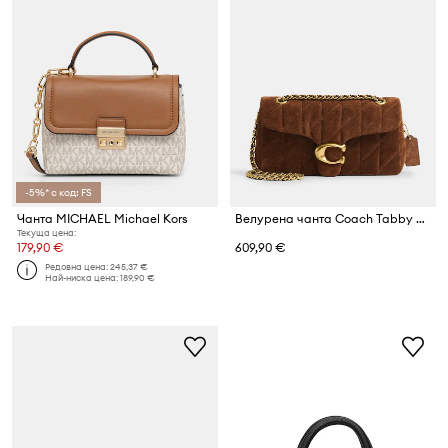
-5%* с код: FS
Чанта MICHAEL Michael Kors
Велурена чанта Coach Tabby 26
Текуща цена:
179,90 €
609,90 €
Редовна цена:
245,37 €
Най-ниска цена:
189,90 €