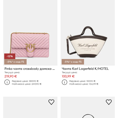
-12%
-5%* с код: FS
-5%* с код: FS
Pinko чанта crossbody дамска от кожа
Чанта Karl Lagerfeld K/HOTEL
Текуща цена:
Текуща цена:
219,90 €
100,99 €
Редовна цена:
359,90 €
Редовна цена:
159,90 €
Най-ниска цена:
249,90 €
Най-ниска цена:
106,99 €