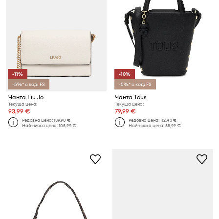
-11%
-10%
-5%* с код: FS
-5%* с код: FS
Чанта Liu Jo
Чанта Tous
Текуща цена:
Текуща цена:
93,99 €
79,99 €
Редовна цена:
139,90 €
Редовна цена:
112,43 €
Най-ниска цена:
105,99 €
Най-ниска цена:
88,99 €