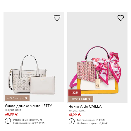
-32%
-5%* с код: FS
-5%* с код: FS
Guess дамска чанта LETTY
Чанта Aldo CAILLA
Текуща цена:
Текуща цена:
68,99 €
41,99 €
Редовна цена:
139,90 €
Редовна цена:
61,99 €
Най-ниска цена:
72,99 €
Най-ниска цена:
61,99 €