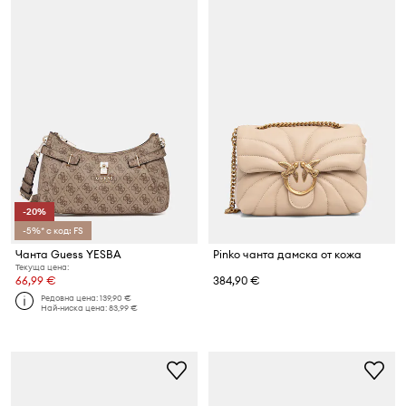
-20%
-5%* с код: FS
Чанта Guess YESBA
Pinko чанта дамска от кожа
Текуща цена:
66,99 €
384,90 €
Редовна цена:
139,90 €
Най-ниска цена:
83,99 €