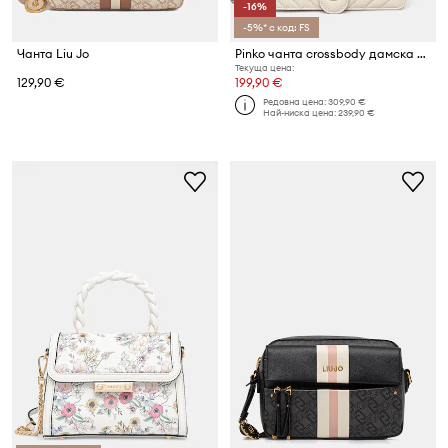
-16%
-5%* с код: FS
Чанта Liu Jo
Pinko чанта crossbody дамска от кожа
Текуща цена:
129,90 €
199,90 €
Редовна цена:
309,90 €
Най-ниска цена:
239,90 €