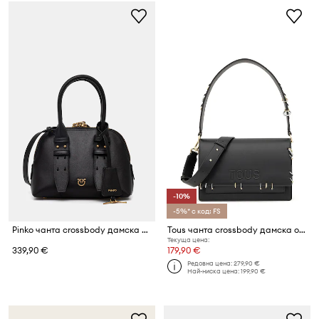
-10%
-5%* с код: FS
Pinko чанта crossbody дамска от кожа
Tous чанта crossbody дамска от имитация на кожа
Текуща цена:
339,90 €
179,90 €
Редовна цена:
279,90 €
Най-ниска цена:
199,90 €