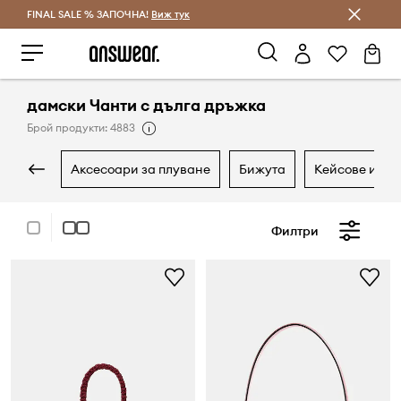
FINAL SALE % ЗАПОЧНА!
Спестявай с Answear Club
Виж тук
дамски Чанти с дълга дръжка
Брой продукти: 4883
аксесоари за плуване
бижута
кейсове и ка
Филтри