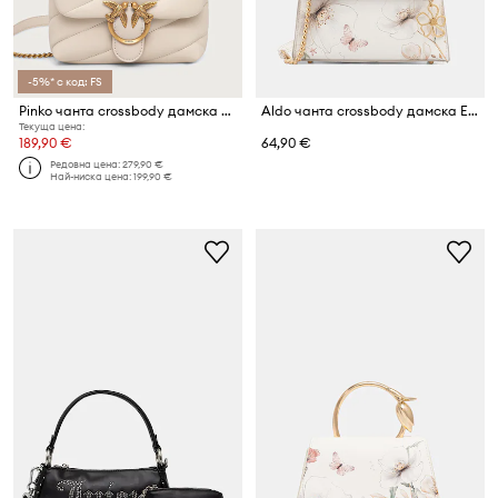
-5%* с код: FS
Pinko чанта crossbody дамска от кожа
Aldo чанта crossbody дамска ELIARA
Текуща цена:
189,90 €
64,90 €
Редовна цена:
279,90 €
Най-ниска цена:
199,90 €