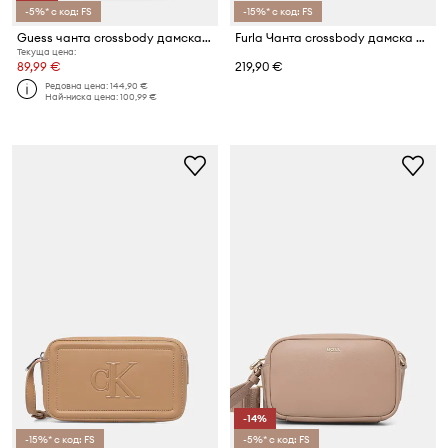
-5%* с код: FS
-15%* с код: FS
Guess чанта crossbody дамска LIBBY
Furla Чанта crossbody дамска от кожа
Текуща цена:
89,99 €
219,90 €
Редовна цена:
144,90 €
Най-ниска цена:
100,99 €
-14%
-15%* с код: FS
-5%* с код: FS