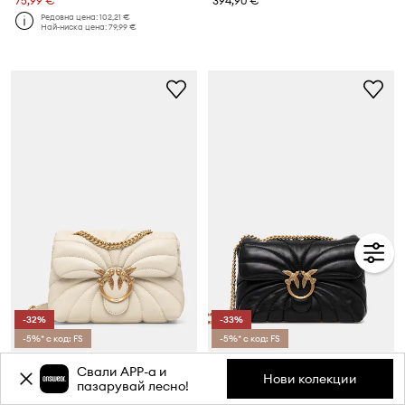
75,99 €
394,90 €
Редовна цена:
102,21 €
Най-ниска цена:
79,99 €
-32%
-33%
-5%* с код: FS
-5%* с код: FS
Pinko чанта дамска от кожа
Pinko чанта дамска от кожа
Свали APP-a и
Текуща цена:
Текуща цена:
Нови колекции
пазарувай лесно!
259,90 €
289,90 €
Редовна цена:
384,90 €
Редовна цена:
434,90 €