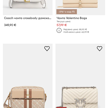
-5%* с код: FS
Coach чанта crossbody дамска от кожа Jet
Чанта Valentino Bags
Текуща цена:
349,90 €
57,99 €
Редовна цена:
88,90 €
Най-ниска цена:
62,99 €