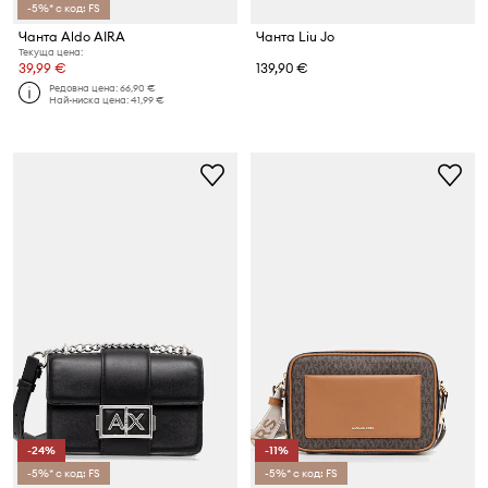
-5%* с код: FS
Чанта Aldo AIRA
Чанта Liu Jo
Текуща цена:
39,99 €
139,90 €
Редовна цена:
66,90 €
Най-ниска цена:
41,99 €
-24%
-11%
-5%* с код: FS
-5%* с код: FS