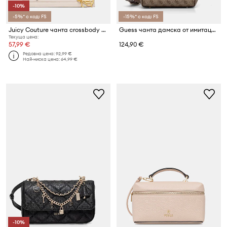
-10%
-5%* с код: FS
-15%* с код: FS
Juicy Couture чанта crossbody дамска от имитация на кожа Lily
Guess чанта дамска от имитация на кожа FOLLIE
Текуща цена:
57,99 €
124,90 €
Редовна цена:
92,99 €
Най-ниска цена:
64,99 €
-10%