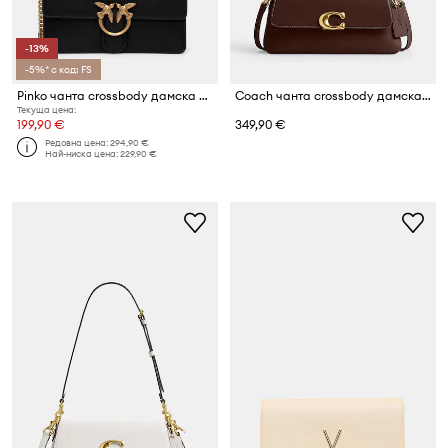
-13%
-5%* с код: FS
Pinko чанта crossbody дамска от кожа
Coach чанта crossbody дамска от кожа Jet
Текуща цена:
199,90 €
349,90 €
Редовна цена:
294,90 €
Най-ниска цена:
229,90 €