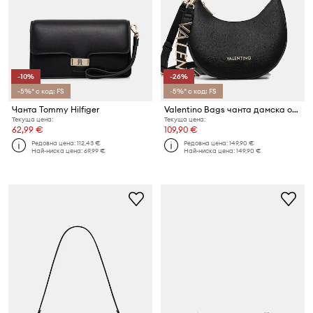
-10%
-26%
-5%* с код: FS
-5%* с код: FS
Чанта Tommy Hilfiger
Valentino Bags чанта дамска от имитация на кожа
Текуща цена:
Текуща цена:
62,99 €
109,90 €
Редовна цена:
112,43 €
Редовна цена:
149,90 €
Най-ниска цена:
69,99 €
Най-ниска цена:
149,90 €