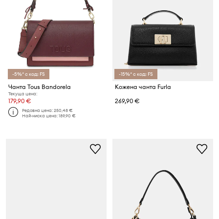
-5%* с код: FS
-15%* с код: FS
Чанта Tous Bandorela
Кожена чанта Furla
Текуща цена:
179,90 €
269,90 €
Редовна цена:
250,48 €
Най-ниска цена:
189,90 €