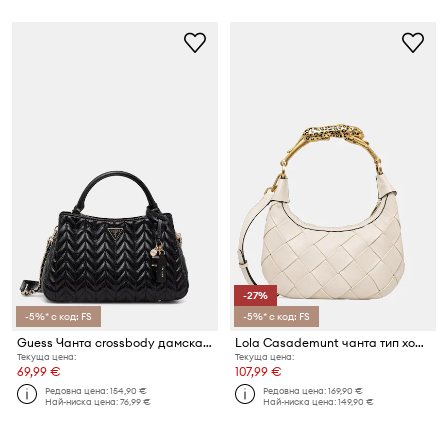
-27%
-5%* с код: FS
-5%* с код: FS
Guess Чанта crossbody дамска от имитация на кожа CHERYL
Lola Casademunt чанта тип хобо дамска
Текуща цена:
Текуща цена:
69,99 €
107,99 €
Редовна цена:
154,90 €
Редовна цена:
169,90 €
Най-ниска цена:
76,99 €
Най-ниска цена:
149,90 €