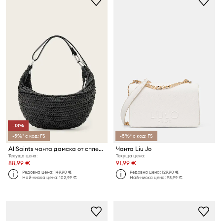
-13%
-5%* с код: FS
-5%* с код: FS
AllSaints чанта дамска от сплетена материя LUNA
Чанта Liu Jo
Текуща цена:
Текуща цена:
88,99 €
91,99 €
Редовна цена:
149,90 €
Редовна цена:
129,90 €
Най-ниска цена:
102,99 €
Най-ниска цена:
93,99 €