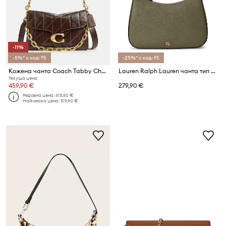
-11%
-5%* с код: FS
-25%* с код: FS
Кожена чанта Coach Tabby Chain Shoulder Bag With Quilting
Lauren Ralph Lauren чанта тип хобо дамска от кожа
Текуща цена:
459,90 €
279,90 €
Редовна цена:
613,50 €
Най-ниска цена:
519,90 €