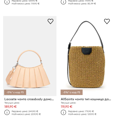
Редовна цена:
169,90 €
Редовна цена:
119,90 €
Най-ниска цена:
119,90 €
Най-ниска цена:
80,99 €
-5%* с код: FS
-5%* с код: FS
Lacoste чанта crossbody дамска
AllSaints чанта тип кошница дамска ALBA
Текуща цена:
Текуща цена:
189,90 €
119,90 €
Редовна цена:
249,90 €
Редовна цена:
179,90 €
Най-ниска цена:
209,90 €
Най-ниска цена:
129,90 €