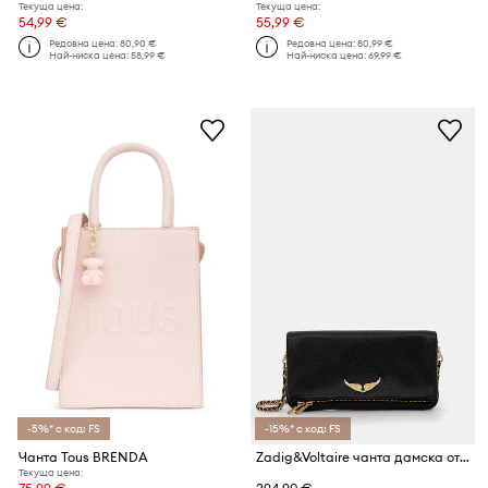
Текуща цена:
Текуща цена:
54,99 €
55,99 €
Редовна цена:
80,90 €
Редовна цена:
80,99 €
Най-ниска цена:
58,99 €
Най-ниска цена:
69,99 €
-5%* с код: FS
-15%* с код: FS
Чанта Tous BRENDA
Zadig&Voltaire чанта дамска от кожа ROCK GRAINED LEATHER
Текуща цена: