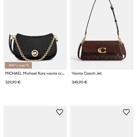
-15%* с код: FS
MICHAEL Michael Kors чанта crossbody дамска от кожа
Чанта Coach Jet
329,90 €
349,90 €