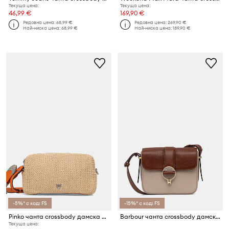
Текуща цена:
Текуща цена:
46,99 €
169,90 €
Редовна цена:
68,99 €
Редовна цена:
269,90 €
Най-ниска цена:
68,99 €
Най-ниска цена:
189,90 €
-5%* с код: FS
-15%* с код: FS
Pinko чанта crossbody дамска от сплетена материя
Barbour чанта crossbody дамска от кожа Rosa
Текуща цена: