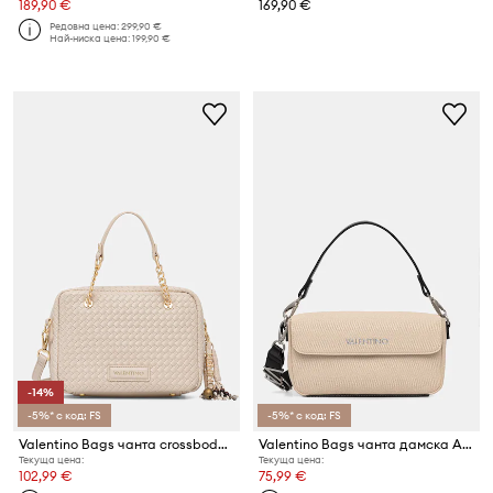
189,90 €
169,90 €
Редовна цена:
299,90 €
Най-ниска цена:
199,90 €
-14%
-5%* с код: FS
-5%* с код: FS
Valentino Bags чанта crossbody дамска от имитация на кожа GEA
Valentino Bags чанта дамска ALEXIA SUMMER
Текуща цена:
Текуща цена:
102,99 €
75,99 €