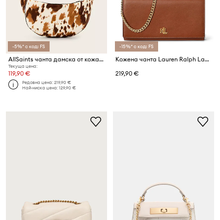
-5%* с код: FS
-15%* с код: FS
AllSaints чанта дамска от кожа LUNA
Кожена чанта Lauren Ralph Lauren
Текуща цена:
119,90 €
219,90 €
Редовна цена:
219,90 €
Най-ниска цена:
129,90 €