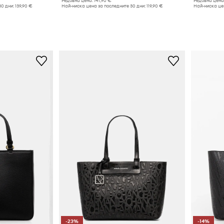
Редовна цена:
141,90 €
Редовна цена
30 дни:
139,90 €
Най-ниска цена за последните 30 дни:
119,90 €
Най-ниска цен
-23%
-14%