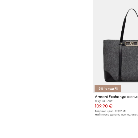
-5%* с код: FS
Текуща цена:
109,90 €
Редовна цена:
169,90 €
Най-ниска цена за последните 