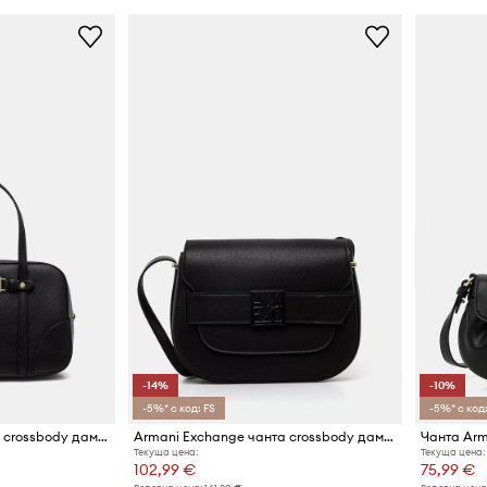
-14%
-10%
-5%* с код: FS
-5%* с код:
Armani Exchange чанта crossbody дамска от имитация на кожа
Armani Exchange чанта crossbody дамска от имитация на кожа
Чанта Arm
Текуща цена:
Текуща цена:
102,99 €
75,99 €