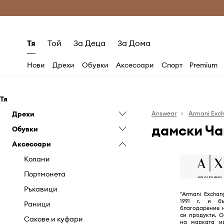
Само оригинални продукти
Безплатни доставка
Тя
Той
За Деца
За Дома
Нови
Дрехи
Обувки
Аксесоари
Спорт
Premium
Тя
Дрехи
Answear
Armani Exc
дамски Ча
Обувки
Бански
Аксесоари
Бельо
Апрески
Блузи и ризи
Балеринки
Колани
Гащеризони
Боти
Портмонета
Дънки
Ботуши
Ръкавици
"Armani Exchan
1991 г. и бъ
Къси панталони
Кецове
Раници
благодарение 
си продукти. 
Палта
Класически обувки и
Сакове и куфари
на марката и