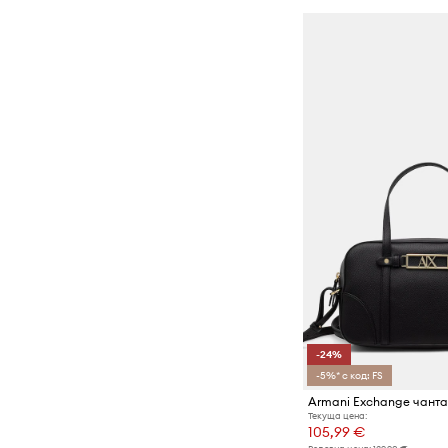
-24%
-5%* с код: FS
Текуща цена:
105,99 €