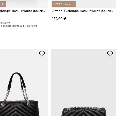
 FS
-25%* с код: FS
Armani Exchange шопинг чанта дамска от имитация на кожа
Armani Exchange шопинг чанта дамска от имитация на кожа
179,90 €
:
148,22 €
а за последните 30 дни:
109,90 €