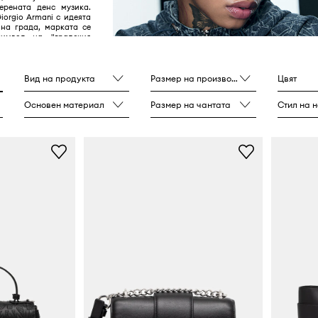
ерената денс музика.
iorgio Armani с идеята
 на града, марката се
имвол на "градския
Вид на продукта
Размер на производителя
Цвят
Основен материал
Размер на чантата
Стил на 