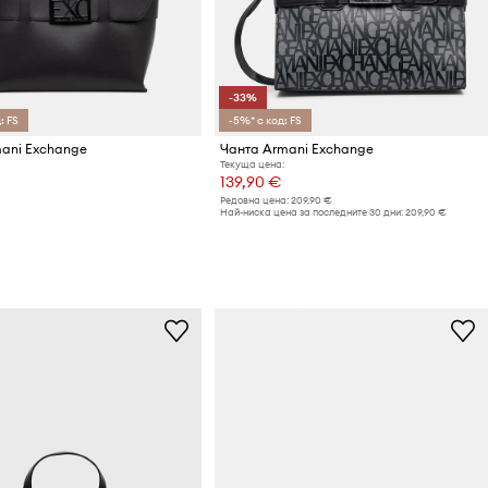
-33%
: FS
-5%* с код: FS
ani Exchange
Чанта Armani Exchange
Текуща цена:
139,90 €
Редовна цена:
209,90 €
Най-ниска цена за последните 30 дни:
209,90 €