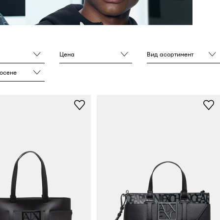
Цена
Вид асортимент
носене