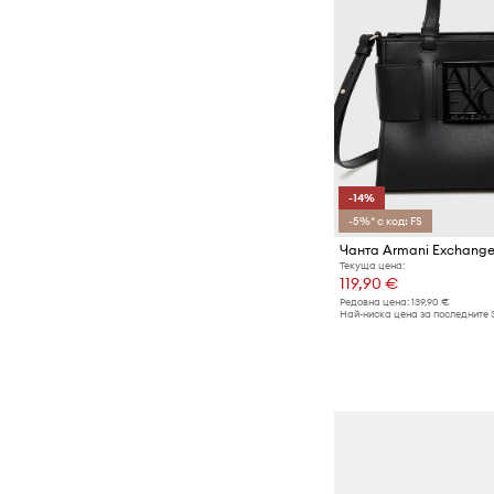
-14%
-5%* с код: FS
Чанта Armani Exchang
Текуща цена:
119,90 €
Редовна цена:
139,90 €
Най-ниска цена за последните 