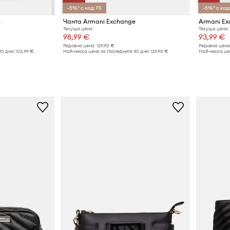
-5%* с код: FS
-5%* с код:
e
Чанта Armani Exchange
Текуща цена:
Текуща цена:
98,99 €
93,99 €
Редовна цена:
129,90 €
Редовна цена
30 дни:
102,99 €
Най-ниска цена за последните 30 дни:
129,90 €
Най-ниска цен