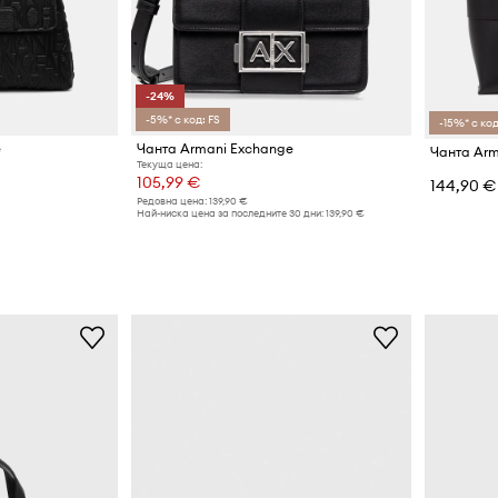
-24%
-5%* с код: FS
-15%* с код
e
Чанта Armani Exchange
Чанта Arm
Текуща цена:
105,99 €
144,90 €
Редовна цена:
139,90 €
Най-ниска цена за последните 30 дни:
139,90 €