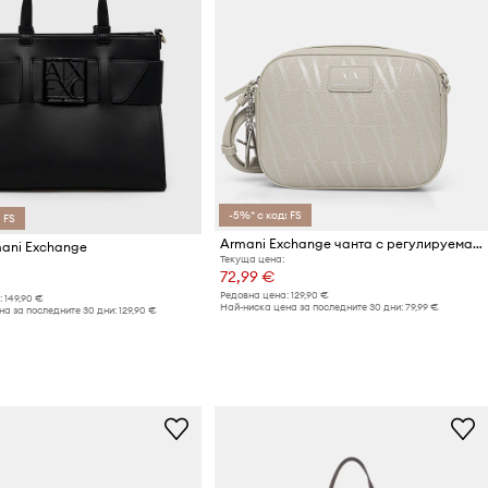
-5%* с код: FS
 FS
Armani Exchange чанта с регулируема дръжка дамска
ani Exchange
Текуща цена:
72,99 €
Редовна цена:
129,90 €
:
149,90 €
Най-ниска цена за последните 30 дни:
79,99 €
а за последните 30 дни:
129,90 €