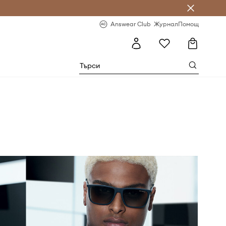
естявай с Answear Club
-20% за първа поръчка
Answear Club
Журнал
Помощ