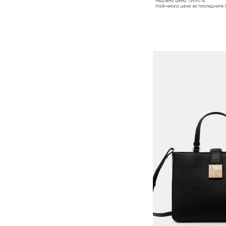
Редовна цена:
139,90 €
Най-ниска цена за последните 