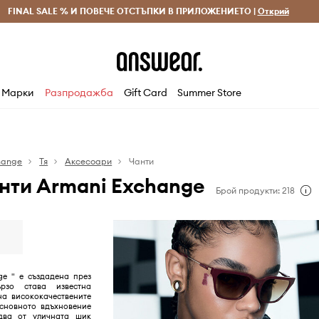
 и връщане за поръчки над 70 EUR
FINAL SALE % И ПОВЕЧЕ ОТСТЪПКИ В ПРИЛОЖЕНИЕТО |
Доставка 1-5 дни
Открий
Сп
Марки
Разпродажба
Gift Card
Summer Store
hange
Тя
Аксесоари
Чанти
нти Armani Exchange
Брой продукти: 218
ge " е създадена през
рзо става известна
на висококачествените
Основното вдъхновение
два от уличната шик