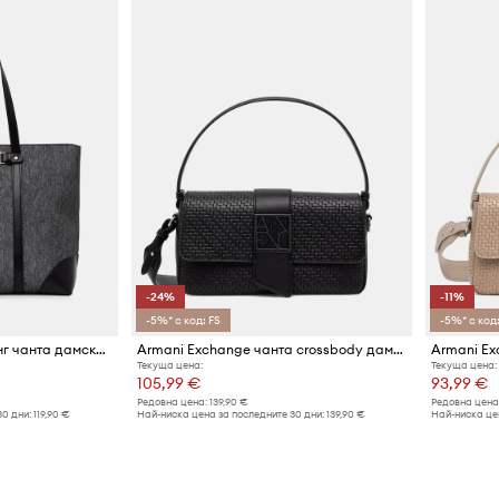
-24%
-11%
-5%* с код: FS
-5%* с код:
Armani Exchange шопинг чанта дамска от имитация на кожа
Armani Exchange чанта crossbody дамска от имитация на кожа
Текуща цена:
Текуща цена:
105,99 €
93,99 €
Редовна цена:
139,90 €
Редовна цена
30 дни:
119,90 €
Най-ниска цена за последните 30 дни:
139,90 €
Най-ниска цен