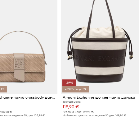
-29%
 FS
-5%* с код: FS
Armani Exchange чанта crossbody дамска от имитация на кожа
Armani Exchange шопинг чанта дамска
Текуща цена:
119,90 €
:
139,90 €
Редовна цена:
169,90 €
а за последните 30 дни:
105,99 €
Най-ниска цена за последните 30 дни:
169,90 €