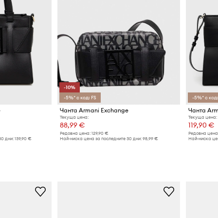
-10%
-5%* с код: FS
-5%* с код:
e
Чанта Armani Exchange
Чанта Arm
Текуща цена:
Текуща цена:
88,99 €
119,90 €
Редовна цена:
129,90 €
Редовна цена
30 дни:
139,90 €
Най-ниска цена за последните 30 дни:
98,99 €
Най-ниска цен