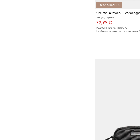
-5%* с код: FS
Чанта Armani Exchang
Текуща цена:
92,99 €
Редовна цена:
169,90 €
Най-ниска цена за последните 