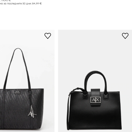
:
119,90 €
а за последните 30 дни:
84,99 €