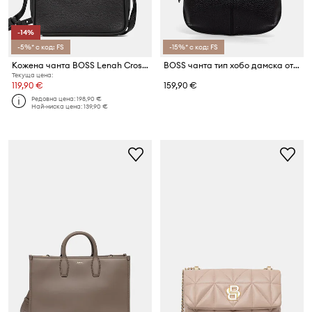
-14%
-5%* с код: FS
-15%* с код: FS
Кожена чанта BOSS Lenah Crossbody
BOSS чанта тип хобо дамска от имитация на кожа CLARICE HOBO
Текуща цена:
119,90 €
159,90 €
Редовна цена:
198,90 €
Най-ниска цена:
139,90 €