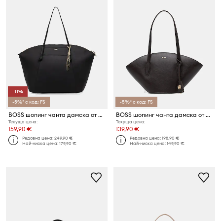
-11%
-5%* с код: FS
-5%* с код: FS
BOSS шопинг чанта дамска от имитация на кожа SALLEY TOTE
BOSS шопинг чанта дамска от кожа NUMAH Chapelier Tote
Текуща цена:
Текуща цена:
159,90 €
139,90 €
Редовна цена:
249,90 €
Редовна цена:
198,90 €
Най-ниска цена:
179,90 €
Най-ниска цена:
149,90 €