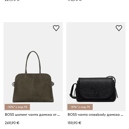
-15%* с код: FS
-15%* с код: FS
BOSS шопинг чанта дамска от имитация на велур Clarice Tote SU
BOSS чанта crossbody дамска от имитация на кожа Anett Flap Crossbody
269,90 €
159,90 €