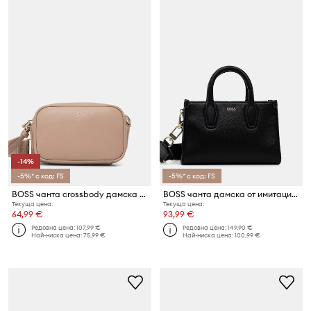
-14%
-5%* с код: FS
-5%* с код: FS
BOSS чанта crossbody дамска Sandy Crossbody
BOSS чанта дамска от имитация на кожа Sandy SM Tote
Текуща цена:
Текуща цена:
64,99 €
93,99 €
Редовна цена:
107,99 €
Редовна цена:
149,90 €
Най-ниска цена:
75,99 €
Най-ниска цена:
100,99 €