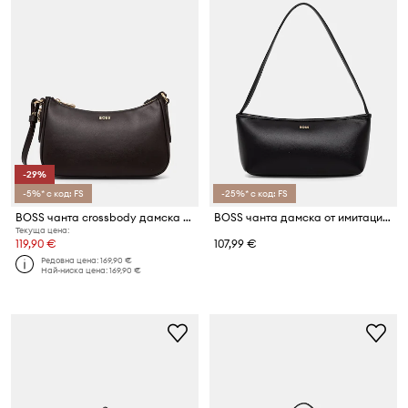
-29%
-5%* с код: FS
-25%* с код: FS
BOSS чанта crossbody дамска от кожа NUMAH Minibag
BOSS чанта дамска от имитация на кожа Sandy EW Sh Bag
Текуща цена:
119,90 €
107,99 €
Редовна цена:
169,90 €
Най-ниска цена:
169,90 €