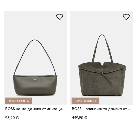
-15%* с код: FS
-25%* с код: FS
BOSS чанта дамска от имитация на кожа Sandy EW Sh Bag
BOSS шопинг чанта дамска от велур BOSS REVERS TOTE S
98,90 €
449,90 €