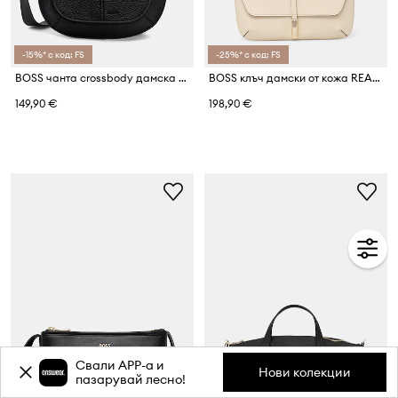
-15%* с код: FS
-25%* с код: FS
BOSS чанта crossbody дамска от имитация на кожа CLARICE SADDLE
BOSS клъч дамски от кожа REAH CLUTCH
149,90 €
198,90 €
Свали APP-a и
Нови колекции
пазарувай лесно!