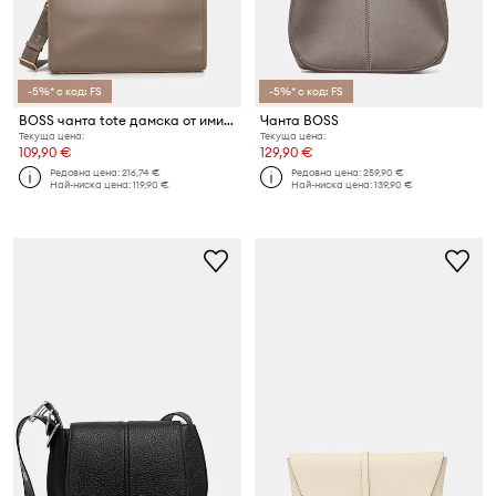
-5%* с код: FS
-5%* с код: FS
BOSS чанта tote дамска от имитация на кожа Sandy MED Tote
Чанта BOSS
Текуща цена:
Текуща цена:
109,90 €
129,90 €
Редовна цена:
216,74 €
Редовна цена:
259,90 €
Най-ниска цена:
119,90 €
Най-ниска цена:
139,90 €