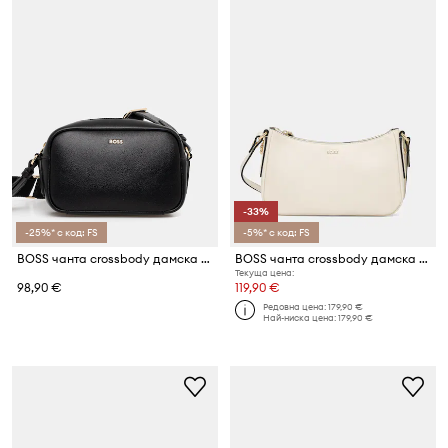
-33%
-25%* с код: FS
-5%* с код: FS
BOSS чанта crossbody дамска Sandy Crossbody
BOSS чанта crossbody дамска от кожа NUMAH Minibag
Текуща цена:
98,90 €
119,90 €
Редовна цена:
179,90 €
Най-ниска цена:
179,90 €