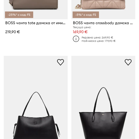
-25%* с код: FS
-5%* с код: FS
BOSS чанта tote дамска от имитация на кожа Sandy MED Tote
BOSS чанта crossbody дамска от имитация на кожа B_ICON M Sh. Bag QN
Текуща цена:
219,90 €
169,90 €
Редовна цена:
269,90 €
Най-ниска цена:
179,90 €