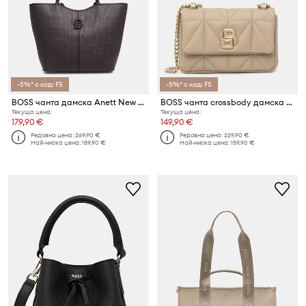
-5%* с код: FS
-5%* с код: FS
BOSS чанта дамска Anett New BIG Tote W
BOSS чанта crossbody дамска от имитация на кожа B_ICON S Sh. Bag QN
Текуща цена:
Текуща цена:
179,90 €
149,90 €
Редовна цена:
269,90 €
Редовна цена:
229,90 €
Най-ниска цена:
189,90 €
Най-ниска цена:
159,90 €