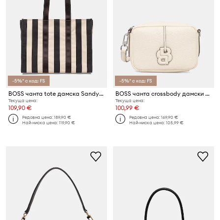
-5%* с код: FS
-5%* с код: FS
BOSS чанта tote дамска Sandy big Tote ST
BOSS чанта crossbody дамски Anett BB Crossbody
Текуща цена:
Текуща цена:
109,90 €
100,99 €
Редовна цена:
189,90 €
Редовна цена:
169,90 €
Най-ниска цена:
119,90 €
Най-ниска цена:
105,99 €