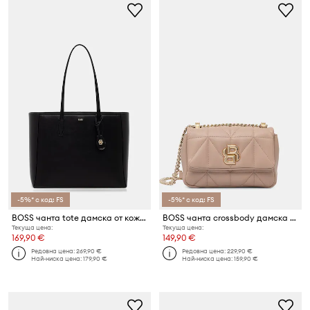
-5%* с код: FS
-5%* с код: FS
BOSS чанта tote дамска от кожа NUMAH Tote
BOSS чанта crossbody дамска от имитация на кожа B_ICON S Sh. Bag QN
Текуща цена:
Текуща цена:
169,90 €
149,90 €
Редовна цена:
269,90 €
Редовна цена:
229,90 €
Най-ниска цена:
179,90 €
Най-ниска цена:
159,90 €