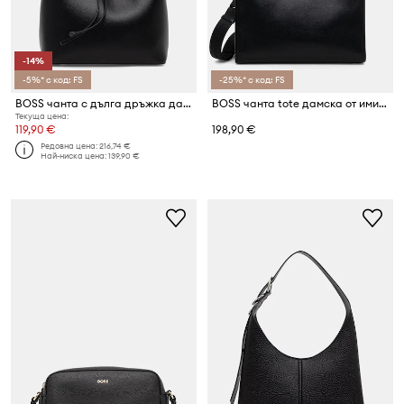
-14%
-5%* с код: FS
-25%* с код: FS
BOSS чанта с дълга дръжка дамска от имитация на кожа Sandy Bucket
BOSS чанта tote дамска от имитация на кожа Sandy MED Tote
Текуща цена:
119,90 €
198,90 €
Редовна цена:
216,74 €
Най-ниска цена:
139,90 €