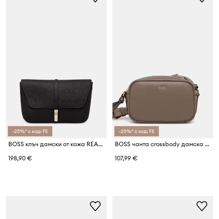
-25%* с код: FS
-25%* с код: FS
BOSS клъч дамски от кожа REAH CLUTCH
BOSS чанта crossbody дамска Sandy Crossbody
198,90 €
107,99 €