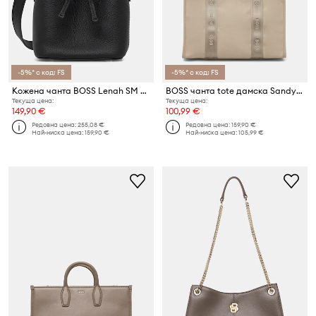
-5%* с код: FS
-5%* с код: FS
Кожена чанта BOSS Lenah SM Bucket
BOSS чанта tote дамска Sandy Tote C
Текуща цена:
Текуща цена:
149,90 €
100,99 €
Редовна цена:
255,08 €
Редовна цена:
159,90 €
Най-ниска цена:
159,90 €
Най-ниска цена:
105,99 €