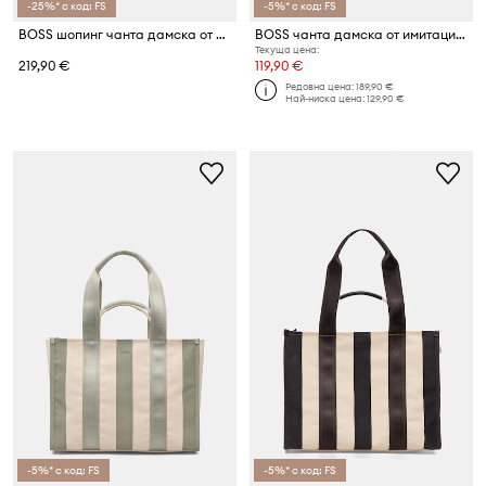
-25%* с код: FS
-5%* с код: FS
BOSS шопинг чанта дамска от имитация на кожа Sandy Zip Shopper
BOSS чанта дамска от имитация на кожа B ICON NEW SM Hobo
Текуща цена:
219,90 €
119,90 €
Редовна цена:
189,90 €
Най-ниска цена:
129,90 €
-5%* с код: FS
-5%* с код: FS