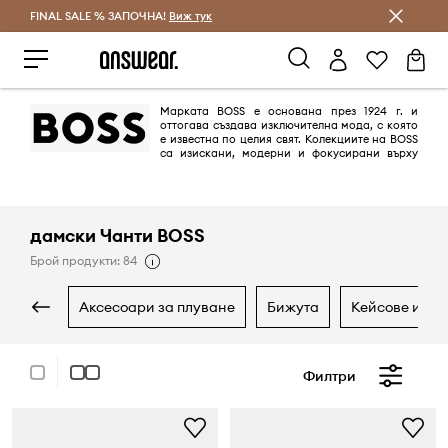
FINAL SALE % ЗАПОЧНА!
Спестявай с Answear Club
Виж тук
Марката BOSS е основана през 1924 г. и
оттогава създава изключителна мода, с която
е известна по целия свят. Колекциите на BOSS
са изискани, модерни и фокусирани върху
качеството, подходящи за всеки повод - както елегантен, така и
всекидневен.
дамски Чанти BOSS
Брой продукти: 84
аксесоари за плуване
бижута
кейсове и ка
Филтри