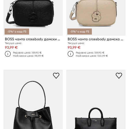
-5%* с код: FS
-5%* с код: FS
BOSS чанта crossbody дамски Anett BB Crossbody
BOSS чанта crossbody дамска Anett BB Crossbody
Текуща цена:
Текуща цена:
93,99 €
93,99 €
Редовна цена:
159,90 €
Редовна цена:
159,90 €
Най-ниска цена:
98,99 €
Най-ниска цена:
100,99 €