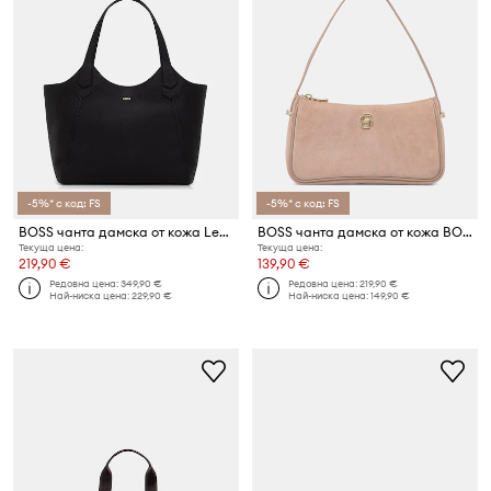
-5%* с код: FS
-5%* с код: FS
BOSS чанта дамска от кожа Lenah New Tote
BOSS чанта дамска от кожа BOSS BEYOND S SH.B U
Текуща цена:
Текуща цена:
219,90 €
139,90 €
Редовна цена:
349,90 €
Редовна цена:
219,90 €
Най-ниска цена:
229,90 €
Най-ниска цена:
149,90 €