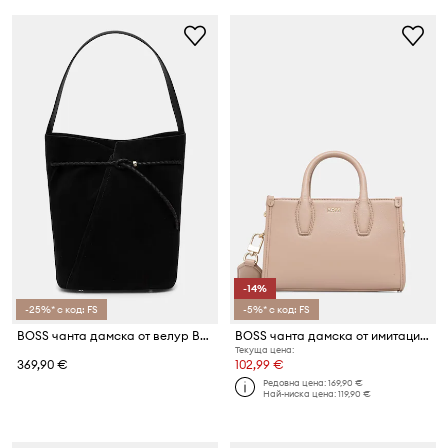
-14%
-25%* с код: FS
-5%* с код: FS
BOSS чанта дамска от велур BOSS REVERS BUCKET S
BOSS чанта дамска от имитация на кожа Sandy SM Tote
Текуща цена:
369,90 €
102,99 €
Редовна цена:
169,90 €
Най-ниска цена:
119,90 €