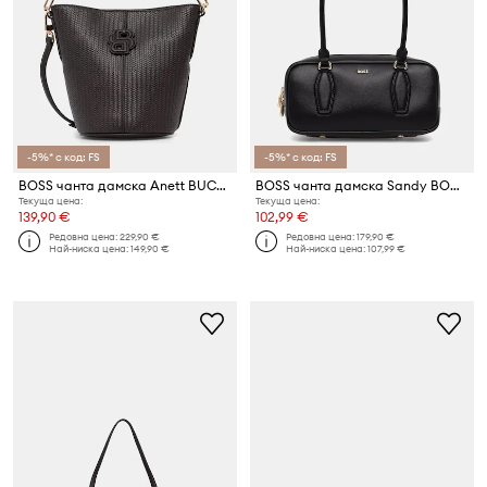
-5%* с код: FS
-5%* с код: FS
BOSS чанта дамска Anett BUCKET W
BOSS чанта дамска Sandy BOWLING
Текуща цена:
Текуща цена:
139,90 €
102,99 €
Редовна цена:
229,90 €
Редовна цена:
179,90 €
Най-ниска цена:
149,90 €
Най-ниска цена:
107,99 €