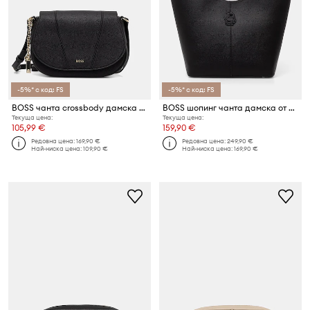
-5%* с код: FS
-5%* с код: FS
BOSS чанта crossbody дамска от имитация на кожа SALLEY SADDLE
BOSS шопинг чанта дамска от имитация на кожа Anett New BIG Tote
Текуща цена:
Текуща цена:
105,99 €
159,90 €
Редовна цена:
169,90 €
Редовна цена:
249,90 €
Най-ниска цена:
109,90 €
Най-ниска цена:
169,90 €