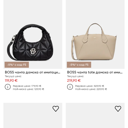
-5%* с код: FS
-5%* с код: FS
BOSS чанта дамска от имитация на кожа B ICON NEW SM Hobo
BOSS чанта tote дамска от имитация на кожа Lenah Zip Tote M
Текуща цена:
Текуща цена:
119,90 €
219,90 €
Редовна цена:
179,90 €
Редовна цена:
329,90 €
Най-ниска цена:
129,90 €
Най-ниска цена:
229,90 €