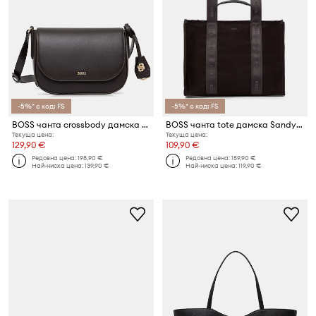
-5%* с код: FS
-5%* с код: FS
BOSS чанта crossbody дамска от кожа NUMAH Saddle
BOSS чанта tote дамска Sandy Tote C
Текуща цена:
Текуща цена:
129,90 €
109,90 €
Редовна цена:
198,90 €
Редовна цена:
159,90 €
Най-ниска цена:
139,90 €
Най-ниска цена:
119,90 €