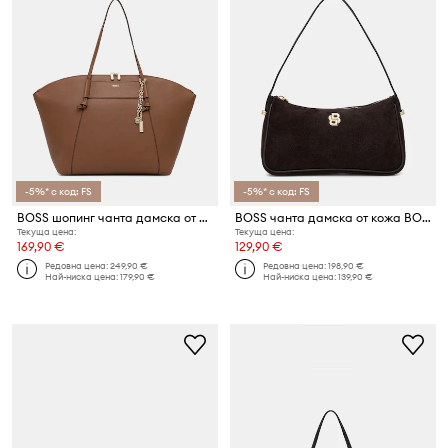
-5%* с код: FS
-5%* с код: FS
BOSS шопинг чанта дамска от имитация на кожа SALLEY TOTE
BOSS чанта дамска от кожа BOSS BEYOND S SH.B U
Текуща цена:
Текуща цена:
169,90 €
129,90 €
Редовна цена:
249,90 €
Редовна цена:
198,90 €
Най-ниска цена:
179,90 €
Най-ниска цена:
139,90 €