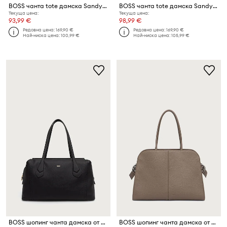
BOSS чанта tote дамска Sandy Tote ST
BOSS чанта tote дамска Sandy Tote ST
Текуща цена:
Текуща цена:
93,99 €
98,99 €
Редовна цена:
169,90 €
Редовна цена:
169,90 €
Най-ниска цена:
100,99 €
Най-ниска цена:
105,99 €
BOSS шопинг чанта дамска от кожа Lenah Big Duffle Bag
BOSS шопинг чанта дамска от имитация на кожа CLARICE TOTE