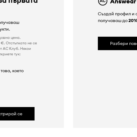
Answear
Създай профил и с
получаваш до
20
получаваш
укти.
довна цена.
€. Отстъпката не се
Разбери пов
т AC Клуб. Някои
криете тук:
това, което
а
стрирай се