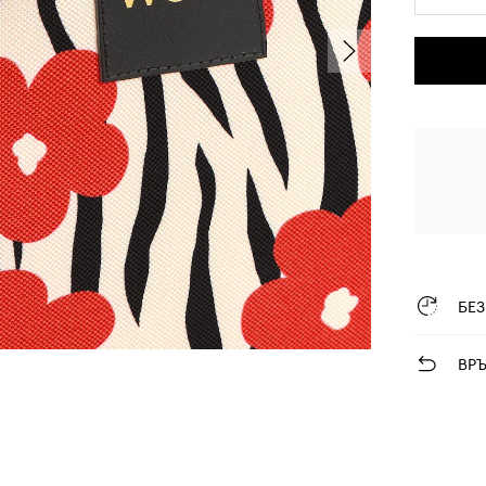
БЕ
ВР