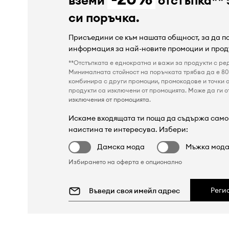
си поръчка.
Присъедини се към нашата общност, за да 
информация за най-новите промоции и прод
**Отстъпката е еднократна и важи за продукти с ре
Минималната стойност на поръчката трябва да е 80 
комбинира с други промоции, промокодове и точки о
продукти са изключени от промоцията. Може да ги от
изключения от промоцията
.
Искаме входящата ти поща да съдържа само 
наистина те интересува. Избери:
Дамска мода
Мъжка мод
Избирането на оферта е опционално
Реги