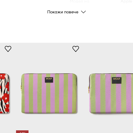
Модел на
Apple 
устройството
iPad Air,
Покажи повече
рбира ударите
ro 11 инча
ДЕТАЙЛИ ЗА ПРОДУКТА
нето на
Код на
щита от случайно
производителя
Цвят
игурното затваряне
Марка
Производител
Код на продукта