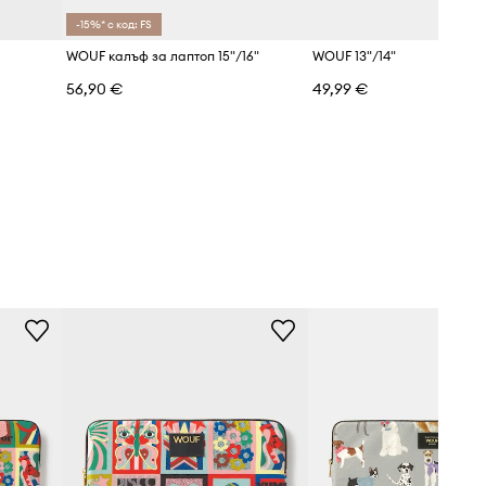
-15%* с код: FS
WOUF калъф за лаптоп 15"/16"
WOUF 13"/14"
56,90 €
49,99 €