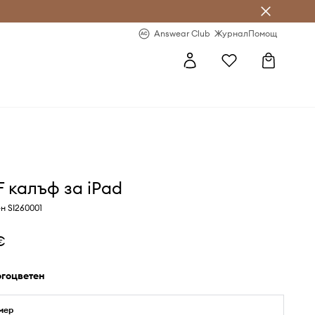
естявай с Answear Club
-20% за първа поръчка
Answear Club
Журнал
Помощ
 калъф за iPad
н SI260001
€
огоцветен
мер