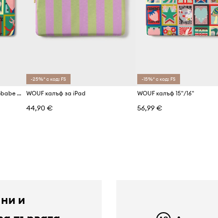
-25%* с код: FS
-15%* с код: FS
Калъф за лаптоп WOUF Discobabe 13"/14"
WOUF калъф за iPad
WOUF калъф 15"/16"
44,90 €
56,99 €
 ни и
за първата