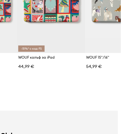
-15%* с код: FS
WOUF калъф за iPad
WOUF 15"/16"
44,99 €
54,99 €