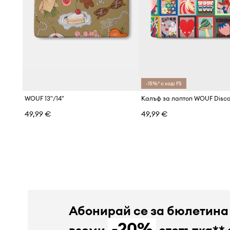
-15%* с код: FS
WOUF 13"/14"
49,99 €
49,99 €
Абонирай се за бюлетина
-20%
вземи
отстъпка** 