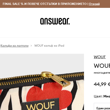
 и връщане за поръчки над 70 EUR
FINAL SALE % И ПОВЕЧЕ ОТСТЪПКИ В ПРИЛОЖЕНИЕТО |
Доставка 1-5 дни
Открий
Сп
Калъфи за лаптопи
WOUF калъф за iPad
WOUF
WOUF
многоцвете
44,99 
Цвят:
мн
Един раз