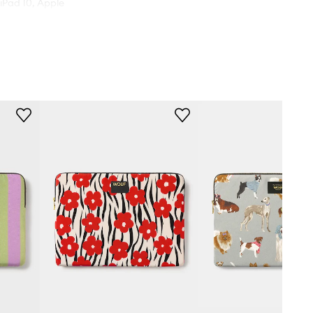
iPad 10, Apple
 Apple iPad Pro
11
SI260001
многоцветен
WOUF