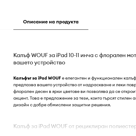
Описание на продукта
Калъф WOUF за iPad 10-11 инча с флорален мо
вашето устройство
Калъфът за iPad WOUF
е елегантен и функционален калъф т
предпазва вашето устройство от надраскване и леки пов
флорален десен в ярки цветове ви позволява да се открои
акцент. Това е предложение за тези, които търсят стилен
дизайн с добре обмислени защитни решения.
Калъф за iPad WOUF от рециклиран полиесте