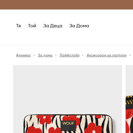
Само оригинални продукти
Безплатни доставка
Тя
Той
За Деца
За Дома
Answear
За дома
Лайфстайл
Аксесоари за лаптопи