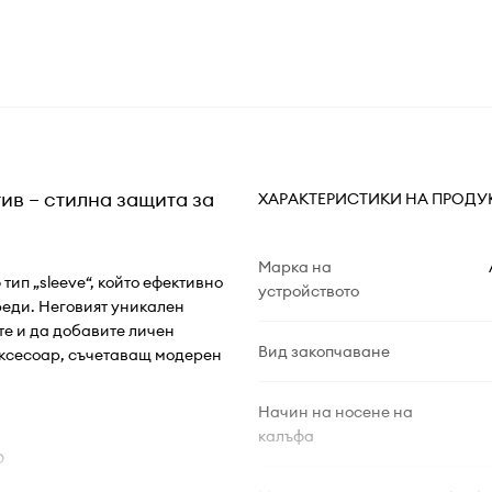
тив – стилна защита за
ХАРАКТЕРИСТИКИ НА ПРОДУ
Марка на
ип „sleeve“, който ефективно
устройството
реди. Неговият уникален
те и да добавите личен
Вид закопчаване
 аксесоар, съчетаващ модерен
Начин на носене на
калъфа
р