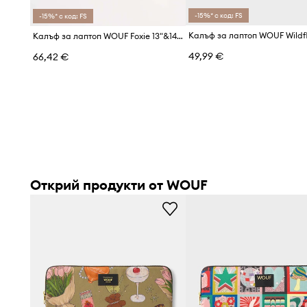
-15%* с код: FS
-15%* с код: FS
Калъф за лаптоп WOUF Foxie 13"&14"
49,99 €
66,42 €
Открий продукти от WOUF