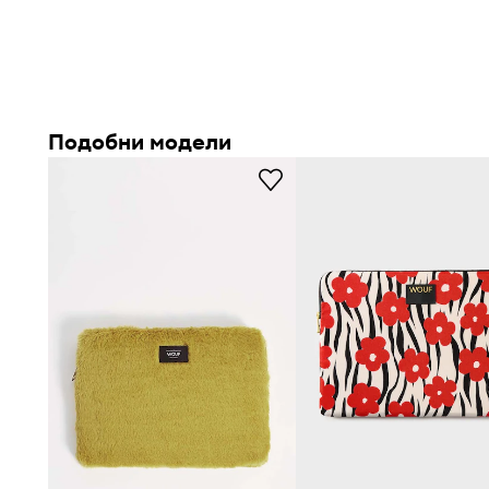
Мека защитна пяна с дебелина 5 мм
ефективно абсо
Съвместим с моделите Apple iPad 10, iPad Air
и
iPad P
Подобни модели
Изработен от 100% полиестер
, получен от рециклира
пластмасови бутилки
Хидрофобното покритие на материала
помага за за
напръскване
Здрав цип YKK
от рециклиран полиестер улеснява с