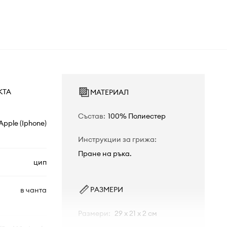
КТА
МАТЕРИАЛ
Състав
:
100% Полиестер
Apple (Iphone)
Инструкции за грижа
:
Пране на ръка.
цип
РАЗМЕРИ
в чанта
Размери
:
29 x 21 x 2 см