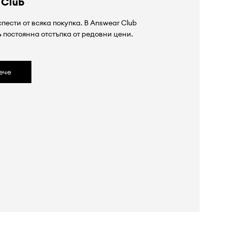
 Club
пести от всяка покупка. В Answear Club
%
постоянна отстъпка от редовни цени.
ече