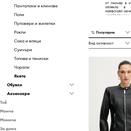
от пионер в о
Панталони и клинове
облекла в 
лайфстайл сег
Поли
незабравими и 
Пуловери и жилетки
Рокли
Популярни
Сака и елеци
Вид активност
Суичъри
Топове и тениски
Чорапи
Якета
Обувки
Аксесоари
Апрески
Той
Балеринки
Аксесоари за плуване
Момче
Дрехи
Боти
Бижута
Момиче
Обувки
Дрехи
Ботуши
Кейсове и калъфи
Бански
За дома
Аксесоари
Обувки
Дрехи
Еспадрили
Козметични чанти
Бельо
Боти
Анцузи