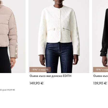
-15%* с код: FS
-15%* с код
Guess късо яке дамско EDITH
Guess къс
149,90 €
139,90 €
30 дни:
93,99 €