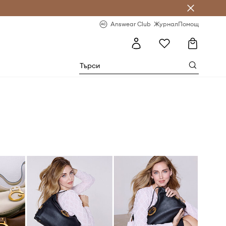
естявай с Answear Club
-20% за първа поръчка
Answear Club
Журнал
Помощ