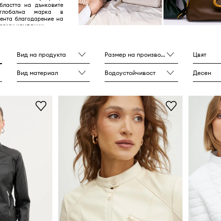
бластта на дънковите
глобална марка в
мента благодарение на
секси кампании.
Вид на продукта
Размер на производителя
Цвят
Вид материал
Водоустойчивост
Десен