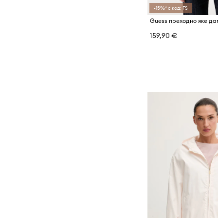
-15%* с код: FS
Guess преходно яке д
159,90 €