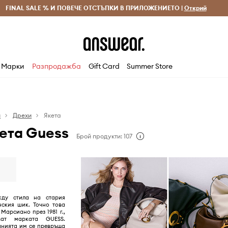
 и връщане за поръчки над 70 EUR
FINAL SALE % И ПОВЕЧЕ ОТСТЪПКИ В ПРИЛОЖЕНИЕТО |
Доставка 1-5 дни
Открий
Сп
Марки
Разпродажба
Gift Card
Summer Store
я
Дрехи
Якета
ета Guess
Брой продукти: 107
жду стила на стария
нския шик. Точно това
Марсиано през 1981 г.,
ват марката GUESS.
анията им се превръща