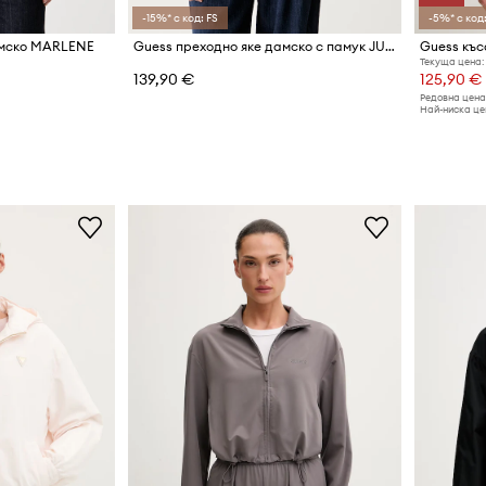
-15%* с код: FS
-5%* с код:
амско MARLENE
Guess преходно яке дамско с памук JULIANE
Guess къс
Текуща цена:
139,90 €
125,90 €
Редовна цена
Най-ниска цен