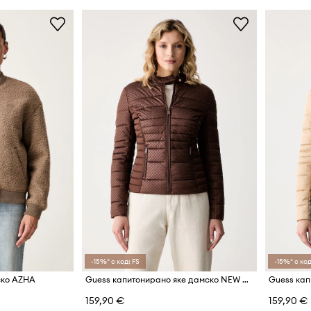
-15%* с код: FS
-15%* с код
ско AZHA
Guess капитонирано яке дамско NEW VONA
159,90 €
159,90 €