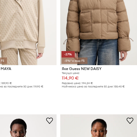
-27%
 FS
-5%* с код: FS
s MAYA
Яке Guess NEW DAISY
Текуща цена:
114,90 €
:
189,90 €
Редовна цена:
194,24 €
а за последните 30 дни:
119,90 €
Най-ниска цена за последните 30 дни:
158,45 €