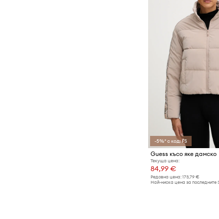
-5%* с код: FS
Guess късо яке дамско
Текуща цена:
84,99 €
Редовна цена:
173,79 €
Най-ниска цена за последните 