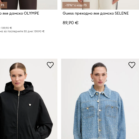
 FS
-15%* с код: FS
о яке дамско OLYMPE
Guess преходно яке дамско SELENE
89,90 €
:
139,90 €
а за последните 30 дни:
139,90 €