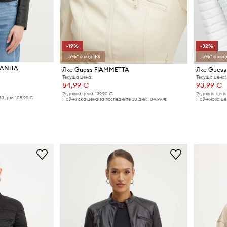
-19%
-32%
-5%* с код: FS
-5%* с код:
 ANITA
Яке Guess FIAMMETTA
Яке Gues
Текуща цена:
Текуща цена:
84,99 €
93,99 €
Редовна цена:
139,90 €
Редовна цена
30 дни:
105,99 €
Най-ниска цена за последните 30 дни:
104,99 €
Най-ниска цен