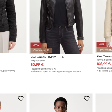
-11%
-10%
-5%* с код:
-5%* с код: FS
Яке Gues
Яке Guess FIAMMETTA
Текуща цена:
Текуща цена:
105,99 €
80,99 €
Редовна цена
Редовна цена:
149,90 €
30 дни:
97,99 €
Най-ниска цен
Най-ниска цена за последните 30 дни:
90,99 €