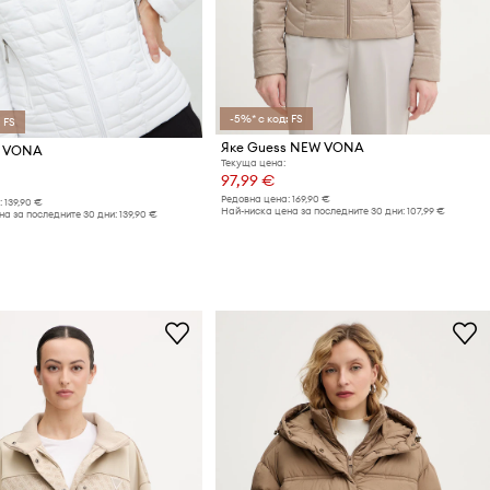
-5%* с код: FS
 FS
Яке Guess NEW VONA
s VONA
Текуща цена:
97,99 €
Редовна цена:
169,90 €
:
139,90 €
Най-ниска цена за последните 30 дни:
107,99 €
а за последните 30 дни:
139,90 €