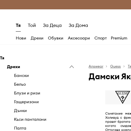
Само оригинални продукти
Безплатни доставка
Тя
Той
За Деца
За Дома
Нови
Дрехи
Обувки
Аксесоари
Спорт
Premium
Тя
Дрехи
Answear
Guess
Т
Дамски Як
Бански
Бельо
Блузи и ризи
Гащеризони
Дънки
Съчетание ме
Холивуд с фре
Къси панталони
правят братята 
когато създа
Палта
Оттогава комп