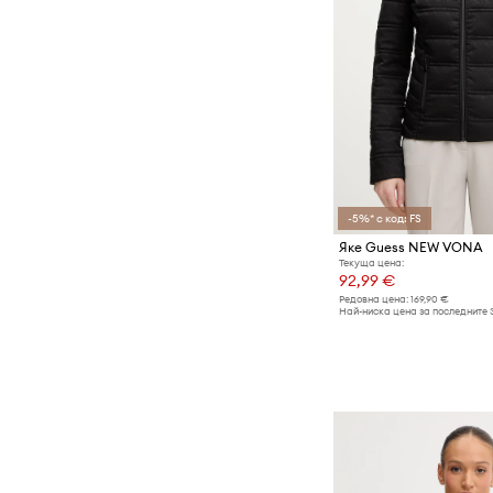
Топове и тениски
Чорапи
Якета и палта
-5%* с код: FS
Яке Guess NEW VONA
Текуща цена:
92,99 €
Редовна цена:
169,90 €
Най-ниска цена за последните 