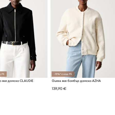
: FS
-15%* с код: FS
о яке дамско CLAUDIE
Guess яке бомбър дамско AZHA
139,90 €