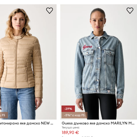
-29%
: FS
-5%* с код: FS
Guess капитонирано яке дамско NEW VONA
Guess дънково яке дамско MARILYN MONROE
Текуща цена:
189,90 €