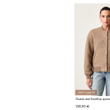
-15%* с код: FS
Guess яке бомбър дам
139,90 €