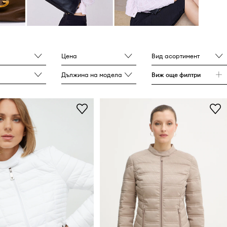
Цена
Вид асортимент
Дължина на модела
Виж още филтри