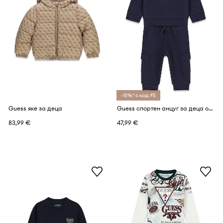
-15%* с код: FS
Guess яке за деца
Guess спортен анцуг за деца от памук
83,99 €
47,99 €