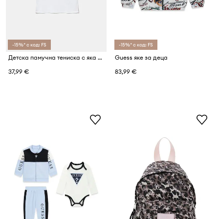
-15%* с код: FS
-15%* с код: FS
Детска памучна тениска с яка Guess
Guess яке за деца
37,99 €
83,99 €