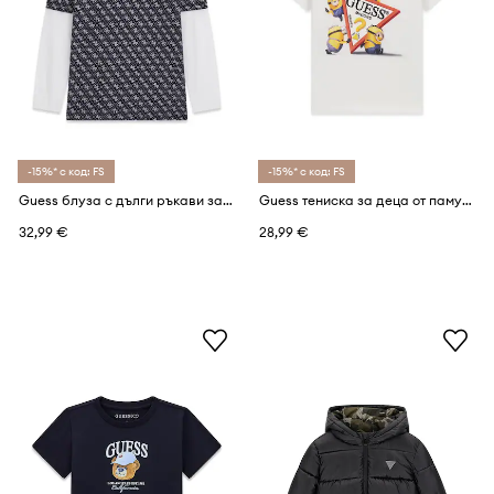
-15%* с код: FS
-15%* с код: FS
Guess блуза с дълги ръкави за деца от памук
Guess тениска за деца от памук GJ X MINIONS
32,99 €
28,99 €