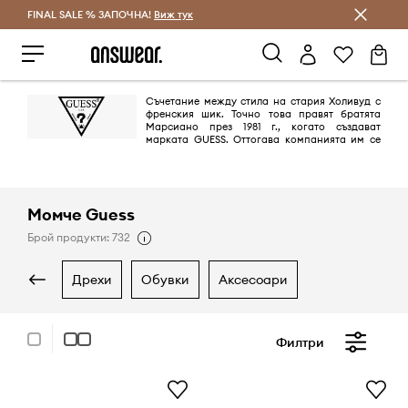
FINAL SALE % ЗАПОЧНА!
Спестявай с Answear Club
Виж тук
Съчетание между стила на стария Холивуд с
френския шик. Точно това правят братята
Марсиано през 1981 г., когато създават
марката GUESS. Оттогава компанията им се
превръща от пионер в областта на дънковите облекла в глобална
марка в лайфстайл сегмента благодарение на незабравими и секси
кампании.
Момче Guess
Брой продукти: 732
дрехи
обувки
аксесоари
Филтри