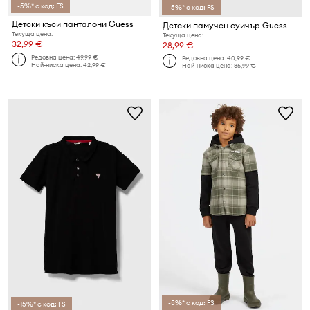
-5%* с код: FS
-5%* с код: FS
Детски къси панталони Guess
Детски памучен суичър Guess
Текуща цена:
Текуща цена:
32,99 €
28,99 €
Редовна цена:
49,99 €
Редовна цена:
40,99 €
Най-ниска цена:
42,99 €
Най-ниска цена:
35,99 €
-5%* с код: FS
-15%* с код: FS