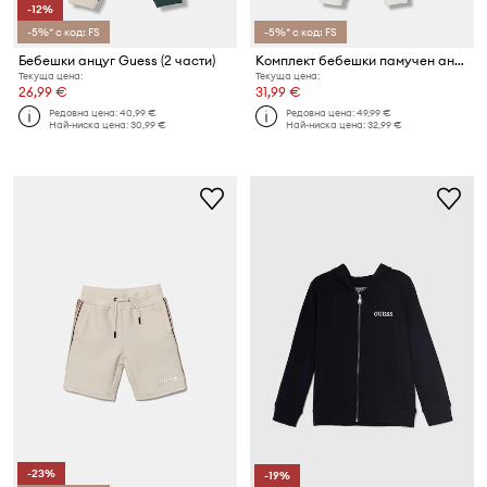
-12%
-5%* с код: FS
-5%* с код: FS
Бебешки анцуг Guess (2 части)
Комплект бебешки памучен анцуг Guess (2 части)
Текуща цена:
Текуща цена:
26,99 €
31,99 €
Редовна цена:
40,99 €
Редовна цена:
49,99 €
Най-ниска цена:
30,99 €
Най-ниска цена:
32,99 €
-23%
-19%