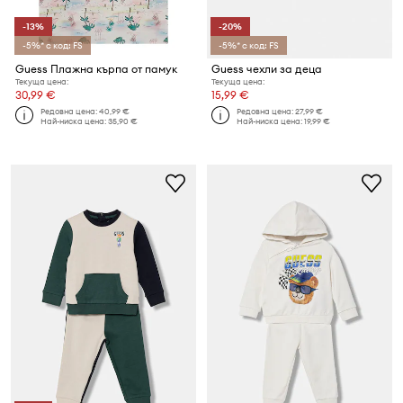
-13%
-20%
-5%* с код: FS
-5%* с код: FS
Guess Плажна кърпа от памук
Guess чехли за деца
Текуща цена:
Текуща цена:
30,99 €
15,99 €
Редовна цена:
40,99 €
Редовна цена:
27,99 €
Най-ниска цена:
35,90 €
Най-ниска цена:
19,99 €