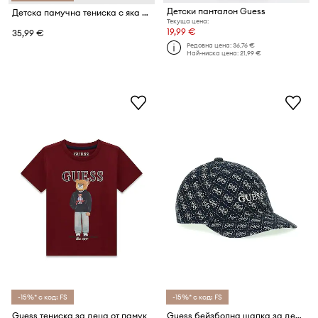
Детски панталон Guess
Детска памучна тениска с яка Guess
Текуща цена:
19,99 €
35,99 €
Редовна цена:
36,76 €
Най-ниска цена:
21,99 €
-15%* с код: FS
-15%* с код: FS
Guess тениска за деца от памук
Guess бейзболна шапка за деца от памук