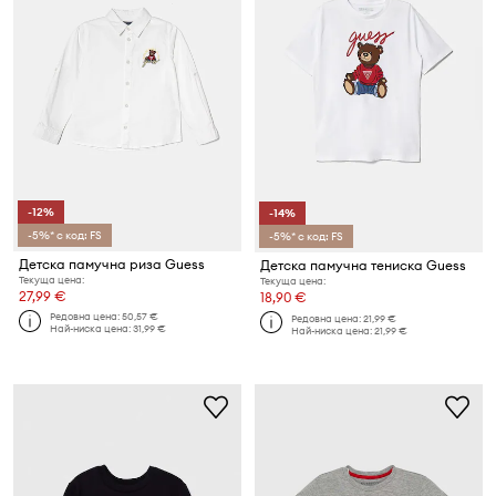
-12%
-14%
-5%* с код: FS
-5%* с код: FS
Детска памучна риза Guess
Детска памучна тениска Guess
Текуща цена:
Текуща цена:
27,99 €
18,90 €
Редовна цена:
50,57 €
Редовна цена:
21,99 €
Най-ниска цена:
31,99 €
Най-ниска цена:
21,99 €