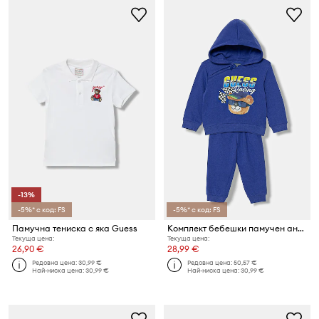
-13%
-5%* с код: FS
-5%* с код: FS
Памучна тениска с яка Guess
Комплект бебешки памучен анцуг Guess (2 части)
Текуща цена:
Текуща цена:
26,90 €
28,99 €
Редовна цена:
30,99 €
Редовна цена:
50,57 €
Най-ниска цена:
30,99 €
Най-ниска цена:
30,99 €