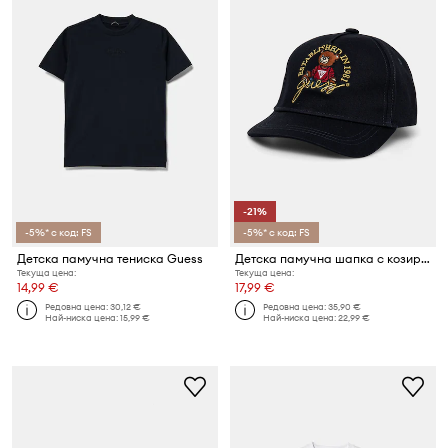
-21%
-5%* с код: FS
-5%* с код: FS
Детска памучна тениска Guess
Детска памучна шапка с козирка Guess
Текуща цена:
Текуща цена:
14,99 €
17,99 €
Редовна цена:
30,12 €
Редовна цена:
35,90 €
Най-ниска цена:
15,99 €
Най-ниска цена:
22,99 €