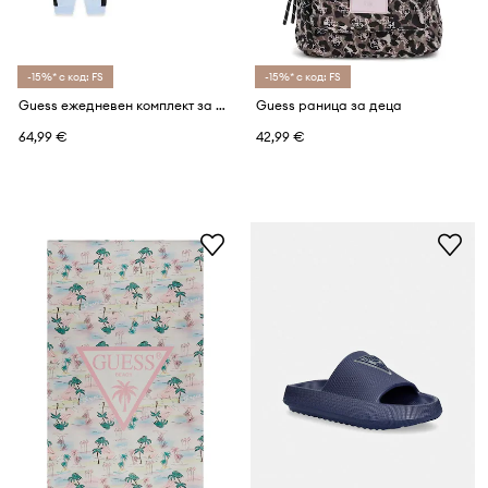
-15%* с код: FS
-15%* с код: FS
Guess ежедневен комплект за деца от памук
Guess раница за деца
64,99 €
42,99 €