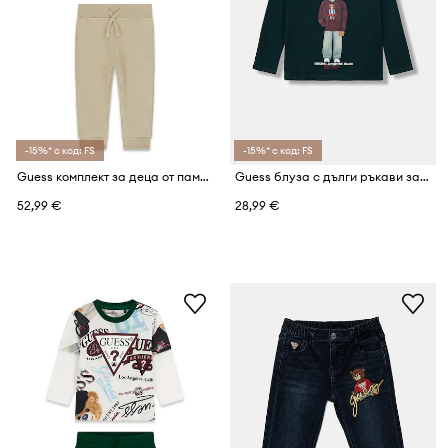
-15%* с код: FS
-15%* с код: FS
Guess комплект за деца от памук
Guess блуза с дълги ръкави за деца от памук
52,99 €
28,99 €