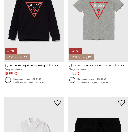
-13%
-25%
-5%* с код: FS
-5%* с код: FS
Детски памучен суичър Guess
Детска памучна тениска Guess
Текуща цена:
Текуща цена:
18,99 €
11,99 €
Редовна цена:
32,16 €
Редовна цена:
20,99 €
Най-ниска цена:
21,99 €
Най-ниска цена:
15,99 €