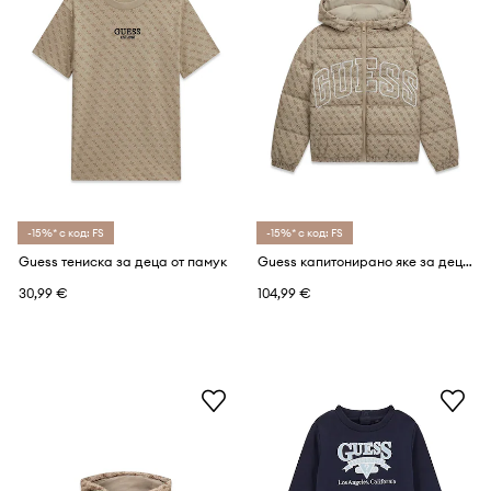
-15%* с код: FS
-15%* с код: FS
Guess тениска за деца от памук
Guess капитонирано яке за деца
30,99 €
104,99 €