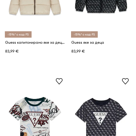
-15%* с код: FS
-15%* с код: FS
Guess капитонирано яке за деца
Guess яке за деца
83,99 €
83,99 €