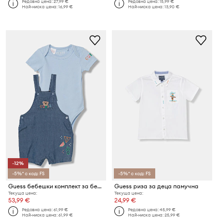
Редовна цена:
27,99 €
Редовна цена:
15,99 €
Най-ниска цена:
16,99 €
Най-ниска цена:
13,90 €
-12%
-5%* с код: FS
-5%* с код: FS
Guess бебешки комплект за бебе 2 броя
Guess риза за деца памучна
Текуща цена:
Текуща цена:
53,99 €
24,99 €
Редовна цена:
61,99 €
Редовна цена:
45,99 €
Най-ниска цена:
61,99 €
Най-ниска цена:
25,99 €