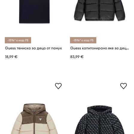
-15%* с код: FS
-15%* с код: FS
Guess тениска за деца от памук
Guess капитонирано яке за деца
18,99 €
83,99 €