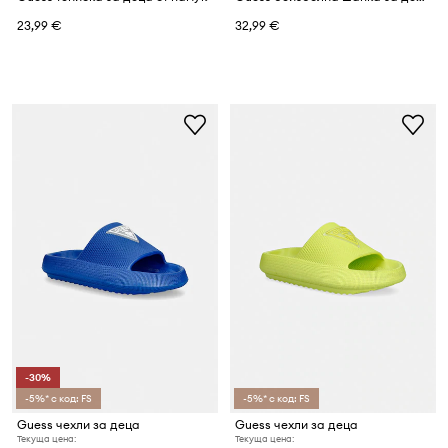
23,99 €
32,99 €
-30%
-5%* с код: FS
-5%* с код: FS
Guess чехли за деца
Guess чехли за деца
Текуща цена:
Текуща цена: