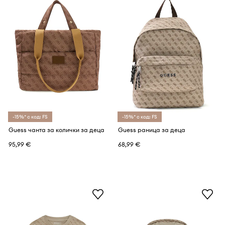
-15%* с код: FS
-15%* с код: FS
Guess чанта за колички за деца
Guess раница за деца
95,99 €
68,99 €