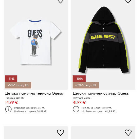
-11%
-10%
-5%* с код: FS
-5%* с код: FS
Детска памучна тениска Guess
Детски памучен суичър Guess
Текуща цена:
Текуща цена:
14,99 €
41,99 €
Редовна цена:
23,00 €
Редовна цена:
52,99 €
Най-ниска цена:
16,99 €
Най-ниска цена:
46,99 €