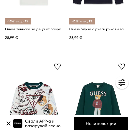
-15%* с код: FS
-15%* с код: FS
Guess тениска за деца от памук
Guess блуза с дълги ръкави за деца от памук
28,99 €
28,99 €
Свали APP-a и
Нови колекции
пазарувай лесно!