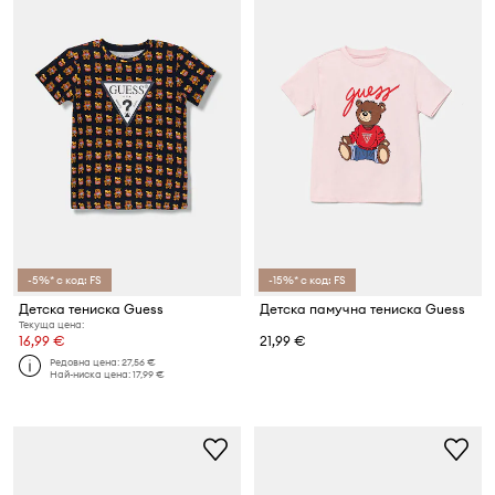
-5%* с код: FS
-15%* с код: FS
Детска тениска Guess
Детска памучна тениска Guess
Текуща цена:
16,99 €
21,99 €
Редовна цена:
27,56 €
Най-ниска цена:
17,99 €