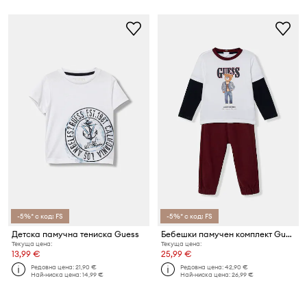
-5%* с код: FS
-5%* с код: FS
Детска памучна тениска Guess
Бебешки памучен комплект Guess (2 части)
Текуща цена:
Текуща цена:
13,99 €
25,99 €
Редовна цена:
21,90 €
Редовна цена:
42,90 €
Най-ниска цена:
14,99 €
Най-ниска цена:
26,99 €