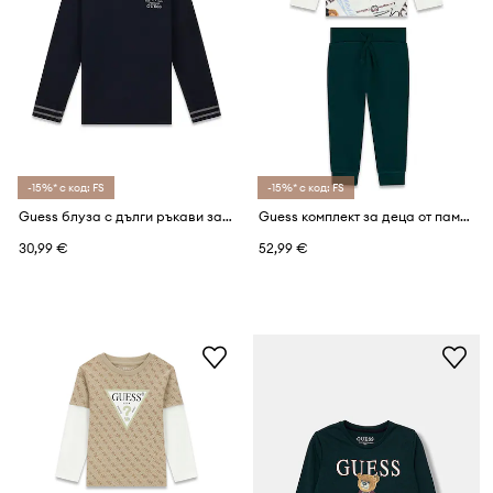
-15%* с код: FS
-15%* с код: FS
Guess блуза с дълги ръкави за деца от памук
Guess комплект за деца от памук
30,99 €
52,99 €