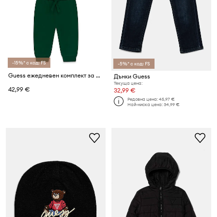
-15%* с код: FS
-5%* с код: FS
Guess ежедневен комплект за деца от памук
Дънки Guess
Текуща цена:
42,99 €
32,99 €
Редовна цена:
45,97 €
Най-ниска цена:
34,99 €