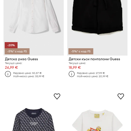
-20%
-5%* с код: FS
-5%* с код: FS
Детска риза Guess
Детски къси панталони Guess
Текуща цена:
Текуща цена:
26,99 €
18,99 €
Редовна цена:
50,57 €
Редовна цена:
27,99 €
Най-ниска цена:
33,99 €
Най-ниска цена:
20,99 €