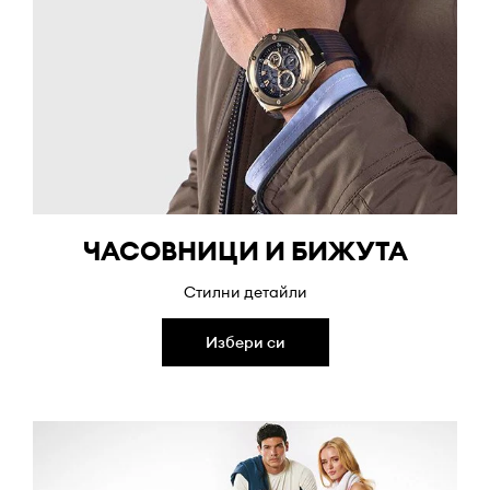
ЧАСОВНИЦИ И БИЖУТА
Стилни детайли
Избери си