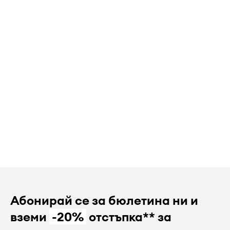
Абонирай се за бюлетина ни и
вземи
-20%
отстъпка** за