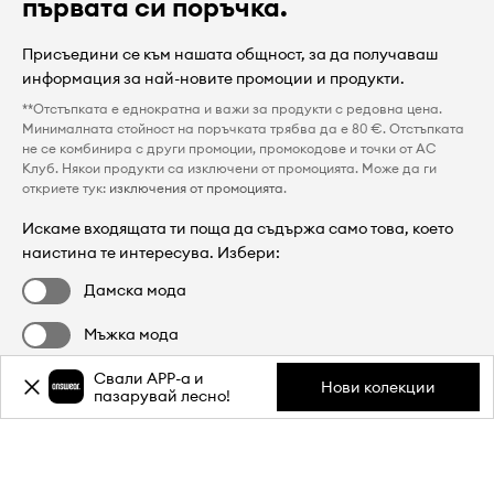
първата си поръчка.
Присъедини се към нашата общност, за да получаваш
информация за най-новите промоции и продукти.
**Отстъпката е еднократна и важи за продукти с редовна цена.
Минималната стойност на поръчката трябва да е 80 €. Отстъпката
не се комбинира с други промоции, промокодове и точки от AC
Клуб. Някои продукти са изключени от промоцията. Може да ги
откриете тук:
изключения от промоцията
.
Искаме входящата ти поща да съдържа само това, което
наистина те интересува. Избери:
Дамска мода
Мъжка мода
Избирането на оферта е опционално
Свали APP-a и
Нови колекции
пазарувай лесно!
Регистрирай се