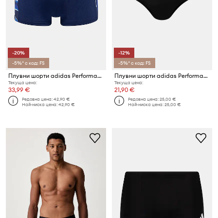
-20%
-12%
-5%* с код: FS
-5%* с код: FS
Плувни шорти adidas Performance
Плувни шорти adidas Performance 3 Stripes
Текуща цена:
Текуща цена:
33,99 €
21,90 €
Редовна цена:
42,90 €
Редовна цена:
25,00 €
Най-ниска цена:
42,90 €
Най-ниска цена:
25,00 €