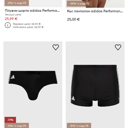
-5%* с код: FS
-15%* с код: FS
Плувни шорти adidas Performance BB Boxer
Къс панталон adidas Performance Solid
Текуща цена:
25,99 €
25,00 €
Редовна цена:
32,90 €
Най-ниска цена:
32,90 €
-11%
-5%* с код: FS
-5%* с код: FS