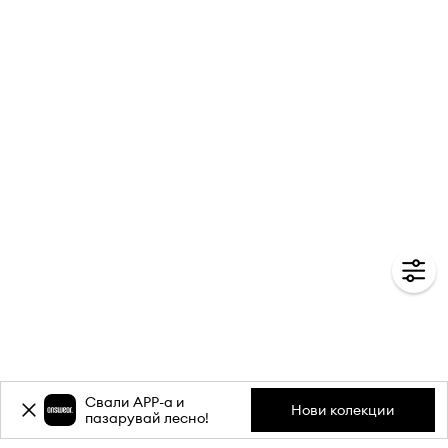
Свали APP-a и
Нови колекции
пазарувай лесно!