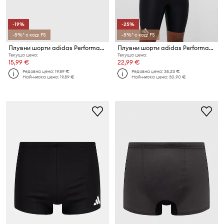
-19%
-25%
-5%* с код: FS
-5%* с код: FS
Плувни шорти adidas Performance Solid
Плувни шорти adidas Performance Solid
Текуща цена:
Текуща цена:
15,99 €
22,99 €
Редовна цена:
19,89 €
Редовна цена:
35,23 €
Най-ниска цена:
19,89 €
Най-ниска цена:
30,90 €