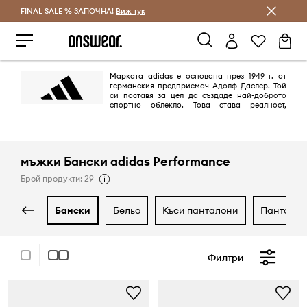
FINAL SALE % ЗАПОЧНА!
Спестявай с Answear Club
Виж тук
Марката adidas е основана през 1949 г. от
германския предприемач Адолф Даслер. Той
си поставя за цел да създаде най-доброто
спортно облекло. Това става реалност,
благодарение на дизайна на най-добрите обувки за спорт, които
предпазват спортистите от наранявания и им осигуряват комфорт.
Целта е постигната на 100%.
мъжки Бански adidas Performance
Брой продукти: 29
бански
бельо
къси панталони
пантало
Филтри