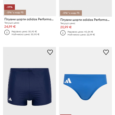
-19%
-5%* с код: FS
-5%* с код: FS
Плувни шорти adidas Performance Block Boxer
Плувни шорти adidas Performance Ripstream
Текуща цена:
Текуща цена:
24,99 €
20,99 €
Редовна цена:
30,90 €
Редовна цена:
40,34 €
Най-ниска цена:
30,90 €
Най-ниска цена:
22,99 €