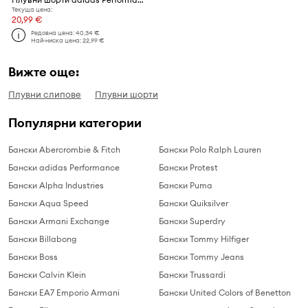
Текуща цена:
20,99 €
Редовна цена:
40,34 €
Най-ниска цена:
22,99 €
Вижте още:
Плувни слипове
Плувни шорти
Популярни категории
Бански Abercrombie & Fitch
Бански Polo Ralph Lauren
Бански adidas Performance
Бански Protest
Бански Alpha Industries
Бански Puma
Бански Aqua Speed
Бански Quiksilver
Бански Armani Exchange
Бански Superdry
Бански Billabong
Бански Tommy Hilfiger
Бански Boss
Бански Tommy Jeans
Бански Calvin Klein
Бански Trussardi
Бански EA7 Emporio Armani
Бански United Colors of Benetton