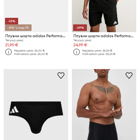
-12%
-5%* с код: FS
-29%
Плувни шорти adidas Performance
Плувни шорти adidas Performance Essentials
Текуща цена:
Текуща цена:
21,90 €
24,99 €
Редовна цена:
25,00 €
Редовна цена:
35,23 €
Най-ниска цена:
25,00 €
Най-ниска цена:
35,23 €