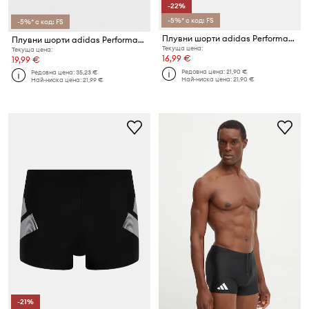
-22%
-5%* с код: FS
-5%* с код: FS
Плувни шорти adidas Performance Solid Trunk
Плувни шорти adidas Performance Classic 3-Stripes
Текуща цена:
Текуща цена:
16,99 €
19,99 €
Редовна цена:
21,90 €
Редовна цена:
35,23 €
Най-ниска цена:
21,90 €
Най-ниска цена:
21,99 €
-21%