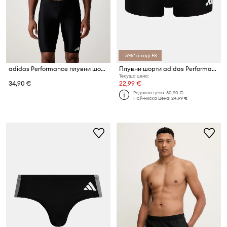
-5%* с код: FS
adidas Performance плувни шорти мъжки Essentials
Плувни шорти adidas Performance
Текуща цена:
34,90 €
22,99 €
Редовна цена:
30,90 €
Най-ниска цена:
24,99 €