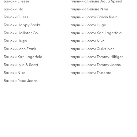
Бански Ellesse
плувни слипове Aqua Speed
Бански Fila
плувни слипове Nike
Бански Guess
плувни шорти Calvin Klein
Бански Happy Socks
плувни шорти Hugo
Бански Hollister Co.
плувни шорти Karl Lagerfeld
Бански Hugo
плувни шорти Nike
Бански John Frank
плувни шорти Quiksilver
Бански Karl Lagerfeld
плувни шорти Tommy Hilfiger
Бански Lyle & Scott
плувни шорти Tommy Jeans
Бански Nike
плувни шорти Trussardi
Бански Pepe Jeans