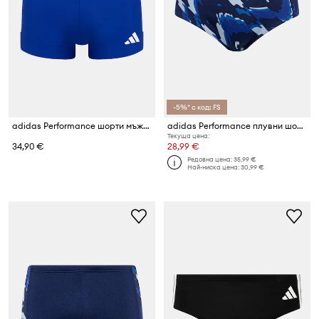
-5%* с код: FS
adidas Performance шорти мъжки Three Stripes
adidas Performance плувни шорти мъжки
Текуща цена:
34,90 €
28,99 €
Редовна цена:
35,99 €
Най-ниска цена:
30,99 €