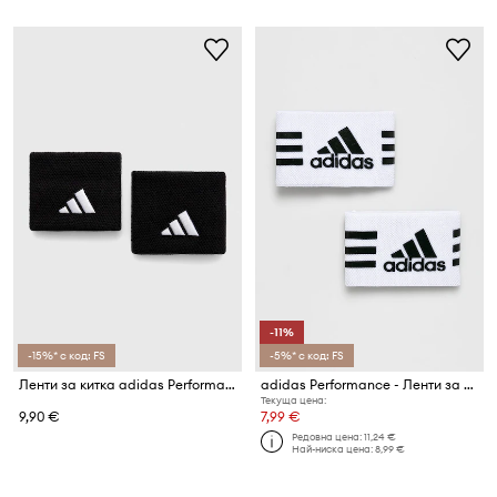
-11%
-15%* с код: FS
-5%* с код: FS
Ленти за китка adidas Performance (2 броя) 2-pack Tennis
adidas Performance - Ленти за фиксиране на футболни кори и чорапи (2 броя)
Текуща цена:
9,90 €
7,99 €
Редовна цена:
11,24 €
Най-ниска цена:
8,99 €