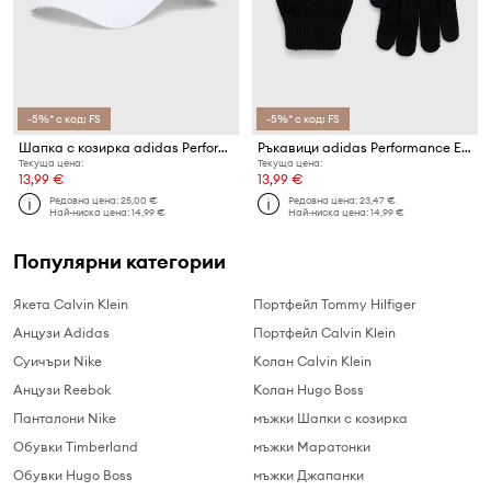
-5%* с код: FS
-5%* с код: FS
Шапка с козирка adidas Performance Polska
Ръкавици adidas Performance Essentials
Текуща цена:
Текуща цена:
13,99 €
13,99 €
Редовна цена:
25,00 €
Редовна цена:
23,47 €
Най-ниска цена:
14,99 €
Най-ниска цена:
14,99 €
Популярни категории
Якета Calvin Klein
Портфейл Tommy Hilfiger
Анцузи Adidas
Портфейл Calvin Klein
Суичъри Nike
Колан Calvin Klein
Анцузи Reebok
Колан Hugo Boss
Панталони Nike
мъжки Шапки с козирка
Обувки Timberland
мъжки Маратонки
Обувки Hugo Boss
мъжки Джапанки