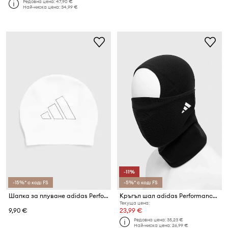
Редовна цена:
47,90 €
Най-ниска цена:
34,99 €
-11%
-15%* с код: FS
-5%* с код: FS
Шапка за плуване adidas Performance
Кръгъл шал adidas Performance Tiro 23 Competition League
Текуща цена:
9,90 €
23,99 €
Редовна цена:
35,23 €
Най-ниска цена:
26,99 €