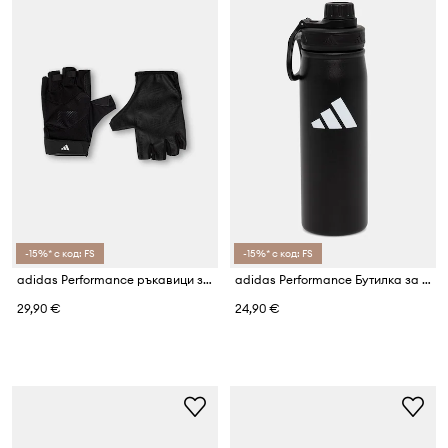
-15%* с код: FS
-15%* с код: FS
adidas Performance ръкавици за трениране
adidas Performance Бутилка за вода 0,6l
29,90 €
24,90 €