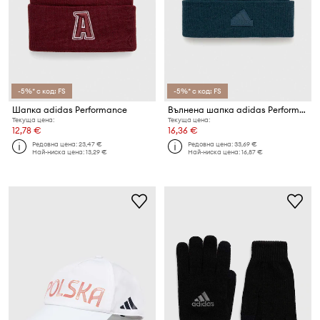
-5%* с код: FS
-5%* с код: FS
Шапка adidas Performance
Вълнена шапка adidas Performance
Текуща цена:
Текуща цена:
12,78 €
16,36 €
Редовна цена:
23,47 €
Редовна цена:
33,69 €
Най-ниска цена:
13,29 €
Най-ниска цена:
16,87 €