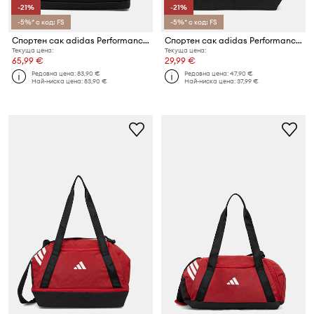
-21%
-21%
-5%* с код: FS
-5%* с код: FS
Спортен сак adidas Performance Med Run-On
Спортен сак adidas Performance Tiro
Текуща цена:
Текуща цена:
65,99 €
29,99 €
Редовна цена:
83,90 €
Редовна цена:
47,90 €
Най-ниска цена:
83,90 €
Най-ниска цена:
37,99 €