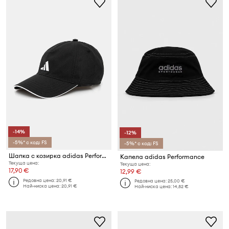
-14%
-12%
-5%* с код: FS
-5%* с код: FS
Шапка с козирка adidas Performance Bball
Капела adidas Performance
Текуща цена:
Текуща цена:
17,90 €
12,99 €
Редовна цена:
20,91 €
Редовна цена:
25,00 €
Най-ниска цена:
20,91 €
Най-ниска цена:
14,82 €