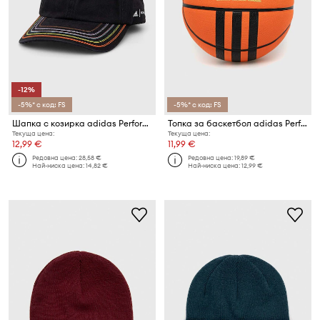
-12%
-5%* с код: FS
-5%* с код: FS
Шапка с козирка adidas Performance Pride Love Unites
Топка за баскетбол adidas Performance
Текуща цена:
Текуща цена:
12,99 €
11,99 €
Редовна цена:
28,58 €
Редовна цена:
19,89 €
Най-ниска цена:
14,82 €
Най-ниска цена:
12,99 €