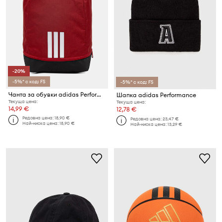
-20%
-5%* с код: FS
-5%* с код: FS
Чанта за обувки adidas Performance
Шапка adidas Performance
Текуща цена:
Текуща цена:
14,99 €
12,78 €
Редовна цена:
18,90 €
Редовна цена:
23,47 €
Най-ниска цена:
18,90 €
Най-ниска цена:
13,29 €