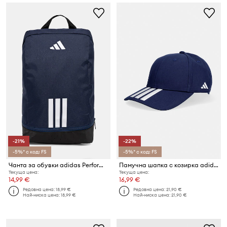
-21%
-22%
-5%* с код: FS
-5%* с код: FS
Чанта за обувки adidas Performance
Памучна шапка с козирка adidas Performance
Текуща цена:
Текуща цена:
14,99 €
16,99 €
Редовна цена:
18,99 €
Редовна цена:
21,90 €
Най-ниска цена:
18,99 €
Най-ниска цена:
21,90 €