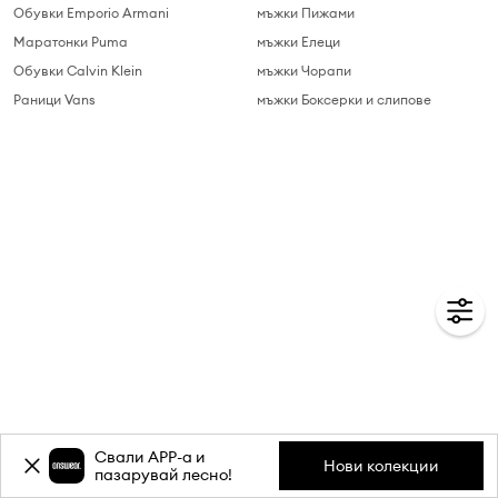
Обувки Emporio Armani
мъжки Пижами
Маратонки Puma
мъжки Елеци
Обувки Calvin Klein
мъжки Чорапи
Раници Vans
мъжки Боксерки и слипове
Свали APP-a и
Нови колекции
пазарувай лесно!