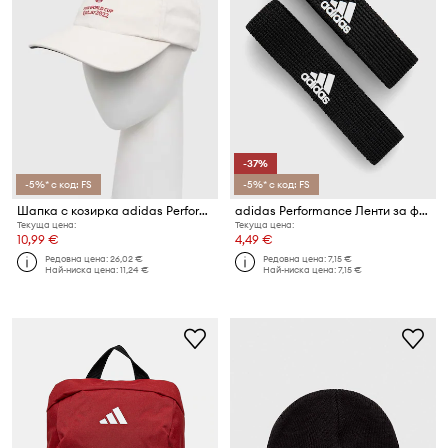
-37%
-5%* с код: FS
-5%* с код: FS
Шапка с козирка adidas Performance
adidas Performance Ленти за фиксиране за футболни чорапи
Текуща цена:
Текуща цена:
10,99 €
4,49 €
Редовна цена:
26,02 €
Редовна цена:
7,15 €
Най-ниска цена:
11,24 €
Най-ниска цена:
7,15 €