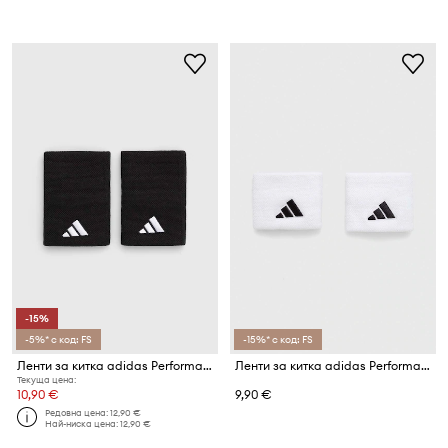
-15%
-5%* с код: FS
-15%* с код: FS
Ленти за китка adidas Performance (2 броя) 2-pack Tennis
Ленти за китка adidas Performance (2 броя) 2-pack Tennis
Текуща цена:
10,90 €
9,90 €
Редовна цена:
12,90 €
Най-ниска цена:
12,90 €