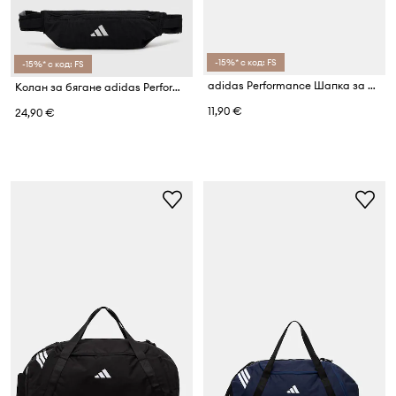
-15%* с код: FS
-15%* с код: FS
adidas Performance Шапка за плуване
Колан за бягане adidas Performance
11,90 €
24,90 €