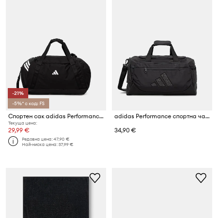
-21%
-5%* с код: FS
Спортен сак adidas Performance Tiro
adidas Performance спортна чанта
Текуща цена:
29,99 €
34,90 €
Редовна цена:
47,90 €
Най-ниска цена:
37,99 €