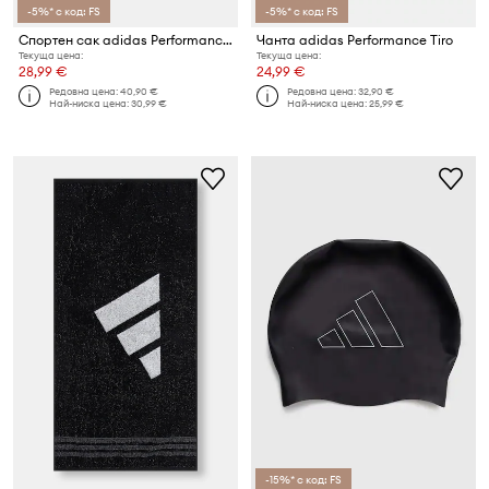
-5%* с код: FS
-5%* с код: FS
Спортен сак adidas Performance
Чанта adidas Performance Tiro
Текуща цена:
Текуща цена:
28,99 €
24,99 €
Редовна цена:
40,90 €
Редовна цена:
32,90 €
Най-ниска цена:
30,99 €
Най-ниска цена:
25,99 €
-15%* с код: FS