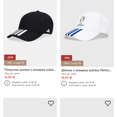
-22%
-13%
-5%* с код: FS
-5%* с код: FS
Памучна шапка с козирка adidas Performance
Шапка с козирка adidas Performance Euro 2024
Текуща цена:
Текуща цена:
16,99 €
15,99 €
Редовна цена:
21,90 €
Редовна цена:
30,99 €
Най-ниска цена:
21,90 €
Най-ниска цена:
18,59 €