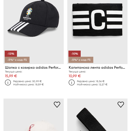
-13%
-10%
-5%* с код: FS
-5%* с код: FS
Шапка с козирка adidas Performance Euro 2024
Капитанска лента adidas Performance Tiro League
Текуща цена:
Текуща цена:
15,99 €
10,99 €
Редовна цена:
30,99 €
Редовна цена:
18,36 €
Най-ниска цена:
18,59 €
Най-ниска цена:
12,27 €