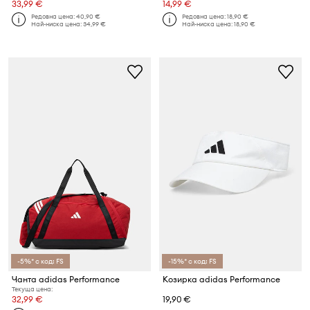
33,99 €
14,99 €
Редовна цена:
40,90 €
Редовна цена:
18,90 €
Най-ниска цена:
34,99 €
Най-ниска цена:
18,90 €
-5%* с код: FS
-15%* с код: FS
Чанта adidas Performance
Козирка adidas Performance
Текуща цена:
32,99 €
19,90 €