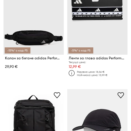
-15%* с код: FS
-5%* с код: FS
Колан за бягане adidas Performance Run
Ленти за глава adidas Performance (3 броя) 3-pack
Текуща цена:
29,90 €
12,99 €
Редовна цена:
18,36 €
Най-ниска цена:
13,99 €