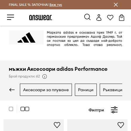
FINAL SALE % ЗАПОЧНА!
Спестявай с Answear Club
Виж тук
Марката adidas е основана през 1949 г. от
германския предприемач Адолф Даслер. Той
си поставя за цел да създаде най-доброто
спортно облекло. Това става реалност,
благодарение на дизайна на най-добрите обувки за спорт, които
предпазват спортистите от наранявания и им осигуряват комфорт.
Целта е постигната на 100%.
мъжки Аксесоари adidas Performance
Брой продукти: 62
аксесоари за плуване
раници
ръкавици
Филтри