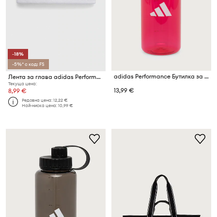
-18%
-5%* с код: FS
adidas Performance Бутилка за вода 1L
Лента за глава adidas Performance
Текуща цена:
13,99 €
8,99 €
Редовна цена:
12,22 €
Най-ниска цена:
10,99 €