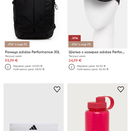
-19%
-5%* с код: FS
-5%* с код: FS
Раница adidas Performance 30L
Шапка с козирка adidas Performance
Текуща цена:
Текуща цена:
93,99 €
24,99 €
Редовна цена:
109,90 €
Редовна цена:
30,90 €
Най-ниска цена:
98,90 €
Най-ниска цена:
30,90 €