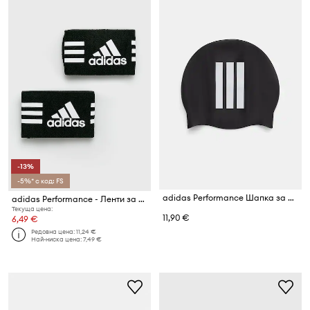
-13%
-5%* с код: FS
adidas Performance Шапка за плуване
adidas Performance - Ленти за фиксиране на футболни кори и чорапи (2 броя)
Текуща цена:
11,90 €
6,49 €
Редовна цена:
11,24 €
Най-ниска цена:
7,49 €