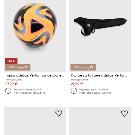
-14%
-5%* с код: FS
-5%* с код: FS
Топка adidas Performance Conext 24 Pro
Колан за бягане adidas Performance Run
Текуща цена:
Текуща цена:
27,99 €
21,99 €
Редовна цена:
56,19 €
Редовна цена:
33,69 €
Най-ниска цена:
32,67 €
Най-ниска цена:
22,99 €