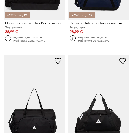
-5%* с код: FS
-5%* с код: FS
Спортен сак adidas Performance Tiro
Чанта adidas Performance Tiro
Текуща цена:
Текуща цена:
38,99 €
28,99 €
Редовна цена:
52,90 €
Редовна цена:
47,90 €
Най-ниска цена:
40,99 €
Най-ниска цена:
29,99 €