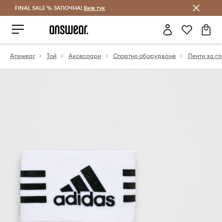
FINAL SALE % ЗАПОЧНА!
Спестявай с Answear Club
Виж тук
Answear
Той
Аксесоари
Спортно оборудване
Ленти за гл