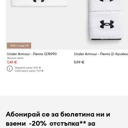
-5%* с код: FS
Under Armour - Лента 1276990
Текуща цена:
7,49 €
9,99 €
Редовна цена:
9,90 €
Най-ниска цена:
7,99 €
Абонирай се за бюлетина ни и
вземи
-20%
отстъпка** за