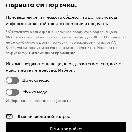
първата си поръчка.
Присъедини се към нашата общност, за да получаваш
информация за най-новите промоции и продукти.
**Отстъпката е еднократна и важи за продукти с редовна цена.
Минималната стойност на поръчката трябва да е 80 €. Отстъпката
не се комбинира с други промоции, промокодове и точки от AC
Клуб. Някои продукти са изключени от промоцията. Може да ги
откриете тук:
изключения от промоцията
.
Искаме входящата ти поща да съдържа само това, което
наистина те интересува. Избери:
Дамска мода
Мъжка мода
Избирането на оферта е опционално
Регистрирай се