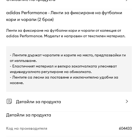
adidas Performance - Ленти за фиксиране на футболни
кори и чорапи (2 броя)
Ленти за фиксиране на футболни кори и чорапи от колекция от
adidas Performance. Моделът е направен от текстилен материал.
- Лентите държат чорапите и корите на място, предпазвайки ги
от изплъзване.
- Еластичният материал и велкро закопчалката улесняват
индивидуалното регулиране на обиколката.
- Лентите са лесни за поставяне и изключително удобни за
носене.
Детайли за продукта
Детайли за продукта
Код на производителя
604433