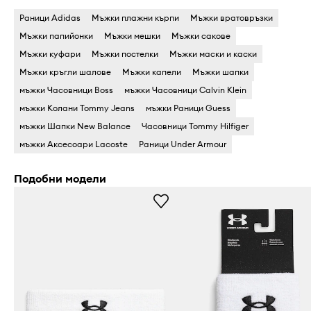
Раници Adidas
Мъжки плажни кърпи
Мъжки вратовръзки
Мъжки папийонки
Мъжки мешки
Мъжки сакове
Мъжки куфари
Мъжки постелки
Мъжки маски и каски
Мъжки кръгли шалове
Мъжки капели
Мъжки шапки
мъжки Часовници Boss
мъжки Часовници Calvin Klein
мъжки Колани Tommy Jeans
мъжки Раници Guess
мъжки Шапки New Balance
Часовници Tommy Hilfiger
мъжки Аксесоари Lacoste
Раници Under Armour
Подобни модели