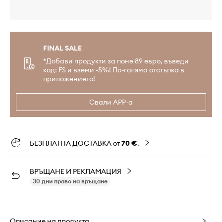
FINAL SALE
*Добави продукти за поне 89 евро, въведи
код: FS и вземи -5%! По-голяма отстъпка в
приложението!
Свали APP-а
БЕЗПЛАТНА ДОСТАВКА от
70 €
.
ВРЪЩАНЕ И РЕКЛАМАЦИЯ
30 дни право на връщане
Описание на продукта