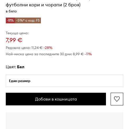
футболни кори и чорапи (2 броя)
в бяло
-11%
-5%* с код: FS
Текуща цена:
7,99 €
Редовна цена:
11,24 €
-28%
Най-ниска цена за последните 30 дни:
8,99 €
 -11%
Цвят:
бял
Един размер
Добави в кошницата