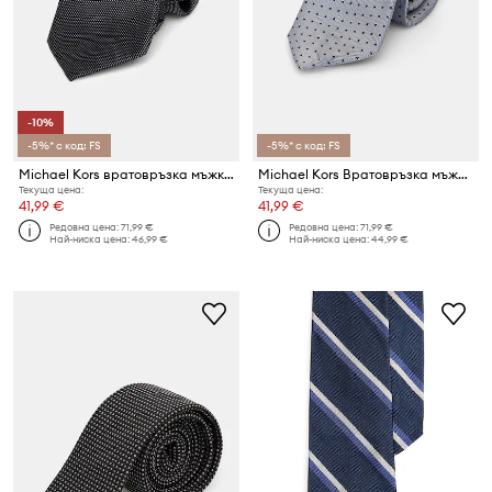
-10%
-5%* с код: FS
-5%* с код: FS
Michael Kors вратовръзка мъжка от коприна
Michael Kors Вратовръзка мъжка от коприна
Текуща цена:
Текуща цена:
41,99 €
41,99 €
Редовна цена:
71,99 €
Редовна цена:
71,99 €
Най-ниска цена:
46,99 €
Най-ниска цена:
44,99 €