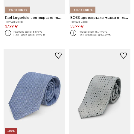
-5%* с код: FS
-5%* с код: FS
Karl Lagerfeld вратовръзка мъжка с коприна
BOSS вратовръзка мъжка от коприна H-TIE CM 7.5 ONE
Текуща цена:
Текуща цена:
37,99 €
53,99 €
Редовна цена:
58,99 €
Редовна цена:
79,90 €
Най-ниска цена:
39,99 €
Най-ниска цена:
55,99 €
-10%