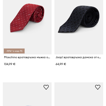
-15%* с код: FS
Moschino вратовръзка мъжка от коприна
Joop! вратовръзка дамска от коприна
104,99 €
64,99 €