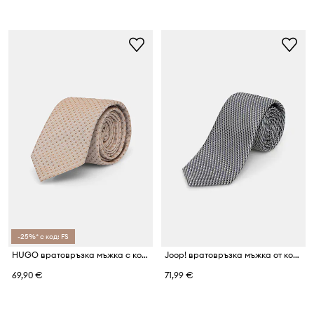
-25%* с код: FS
HUGO вратовръзка мъжка с коприна Tie cm 6
Joop! вратовръзка мъжка от коприна
69,90 €
71,99 €