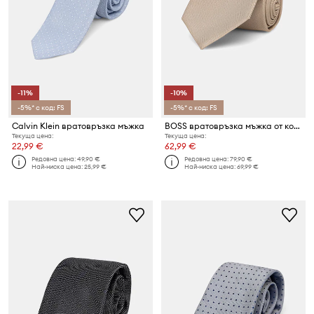
-11%
-10%
-5%* с код: FS
-5%* с код: FS
Calvin Klein вратовръзка мъжка
BOSS вратовръзка мъжка от коприна H-TIE CM 7.5 ONE
Текуща цена:
Текуща цена:
22,99 €
62,99 €
Редовна цена:
49,90 €
Редовна цена:
79,90 €
Най-ниска цена:
25,99 €
Най-ниска цена:
69,99 €