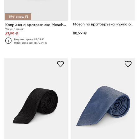
-5%* с код: FS
Moschino вратовръзка мъжка от коприна
Копринена вратовръзка Moschino
Текуща цена:
88,99 €
67,99 €
Редовна цена:
97,09 €
Най-ниска цена:
72,99 €