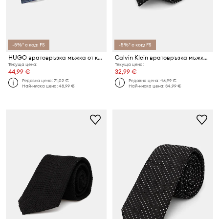
-5%* с код: FS
-5%* с код: FS
HUGO вратовръзка мъжка от коприна Tie cm 6
Calvin Klein вратовръзка мъжка с коприна
Текуща цена:
Текуща цена:
44,99 €
32,99 €
Редовна цена:
71,02 €
Редовна цена:
46,99 €
Най-ниска цена:
48,99 €
Най-ниска цена:
34,99 €