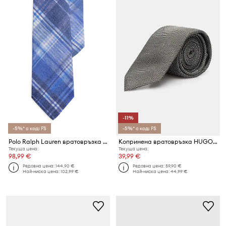
-11%
-5%* с код: FS
-5%* с код: FS
Polo Ralph Lauren вратовръзка мъжка от лен
Копринена вратовръзка HUGO Tie cm 6
Текуща цена:
Текуща цена:
98,99 €
39,99 €
Редовна цена:
144,90 €
Редовна цена:
59,90 €
Най-ниска цена:
102,99 €
Най-ниска цена:
44,99 €