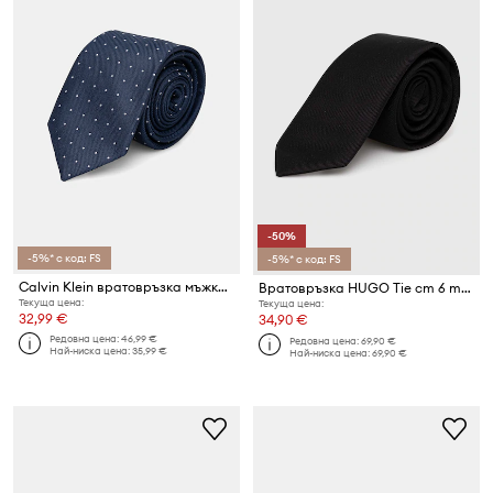
-50%
-5%* с код: FS
-5%* с код: FS
Calvin Klein вратовръзка мъжка с добавена коприна
Вратовръзка HUGO Tie cm 6 metal det.
Текуща цена:
Текуща цена:
32,99 €
34,90 €
Редовна цена:
46,99 €
Редовна цена:
69,90 €
Най-ниска цена:
35,99 €
Най-ниска цена:
69,90 €