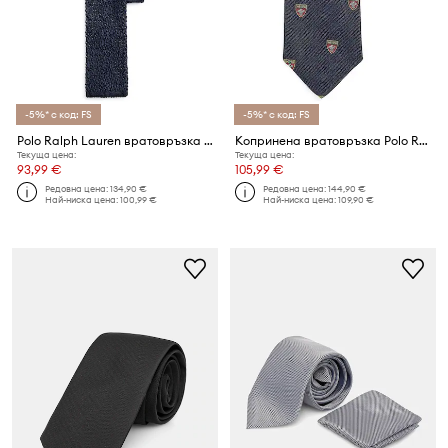
-5%* с код: FS
-5%* с код: FS
Polo Ralph Lauren вратовръзка мъжка от коприна
Копринена вратовръзка Polo Ralph Lauren
Текуща цена:
Текуща цена:
93,99 €
105,99 €
Редовна цена:
134,90 €
Редовна цена:
144,90 €
Най-ниска цена:
100,99 €
Най-ниска цена:
109,90 €