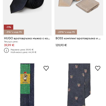
-11%
-5%* с код: FS
-25%* с код: FS
HUGO вратовръзка мъжка с коприна Tie cm 6
BOSS комплект вратовръзка и джобна кърпичка мъжки с коприна H-SET
Текуща цена:
39,99 €
129,90 €
Редовна цена:
59,90 €
Най-ниска цена:
44,99 €