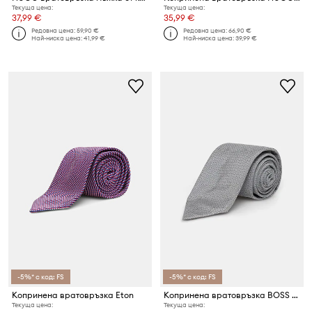
Текуща цена:
Текуща цена:
37,99 €
35,99 €
Редовна цена:
59,90 €
Редовна цена:
66,90 €
Най-ниска цена:
41,99 €
Най-ниска цена:
39,99 €
-5%* с код: FS
-5%* с код: FS
Копринена вратовръзка Eton
Копринена вратовръзка BOSS H-TIE CM 7.5 253
Текуща цена:
Текуща цена: