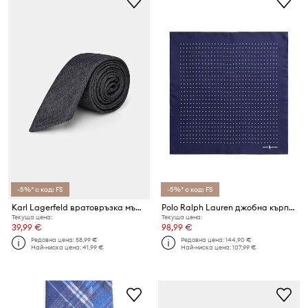
-5%* с код: FS
-5%* с код: FS
Karl Lagerfeld вратовръзка мъжка
Polo Ralph Lauren джобна кърпичка мъжка от коприна
Текуща цена:
Текуща цена:
39,99 €
98,99 €
Редовна цена:
58,99 €
Редовна цена:
144,90 €
Най-ниска цена:
41,99 €
Най-ниска цена:
107,99 €