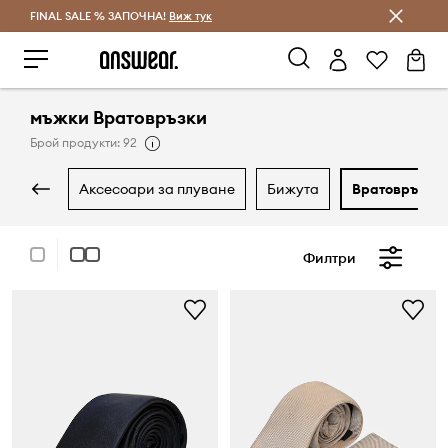
FINAL SALE % ЗАПОЧНА!
Спестявай с Answear Club
Виж тук
мъжки Вратовръзки
Брой продукти: 92
аксесоари за плуване
бижута
вратовръзки
Филтри