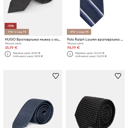
-10%
-5%* с код: FS
-5%* с код: FS
HUGO Вратовръзка мъжка с коприна Tie cm 6
Polo Ralph Lauren вратовръзка мъжка от коприна
Текуща цена:
Текуща цена:
35,99 €
98,99 €
Редовна цена:
59,90 €
Редовна цена:
144,90 €
Най-ниска цена:
39,99 €
Най-ниска цена:
102,99 €