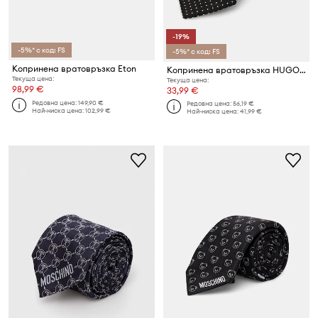
-19%
-5%* с код: FS
-5%* с код: FS
Копринена вратовръзка Eton
Копринена вратовръзка HUGO Tie cm 6
Текуща цена:
Текуща цена:
98,99 €
33,99 €
Редовна цена:
149,90 €
Редовна цена:
56,19 €
Най-ниска цена:
102,99 €
Най-ниска цена:
41,99 €