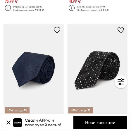
75,99 €
41,99 €
Редовна цена:
119,90 €
Редовна цена:
60,79 €
Най-ниска цена:
79,99 €
Най-ниска цена:
44,99 €
-5%* с код: FS
-5%* с код: FS
Вратовръзка с коприна Calvin Klein
Копринена вратовръзка HUGO
Свали APP-a и
Нови колекции
Текуща цена:
Текуща цена:
пазарувай лесно!
32,99 €
32,99 €