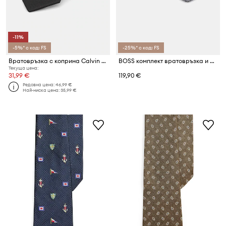
-11%
-5%* с код: FS
-25%* с код: FS
Вратовръзка с коприна Calvin Klein
BOSS комплект вратовръзка и джобна кърпичка мъжки с коприна H-SET
Текуща цена:
31,99 €
119,90 €
Редовна цена:
46,99 €
Най-ниска цена:
35,99 €