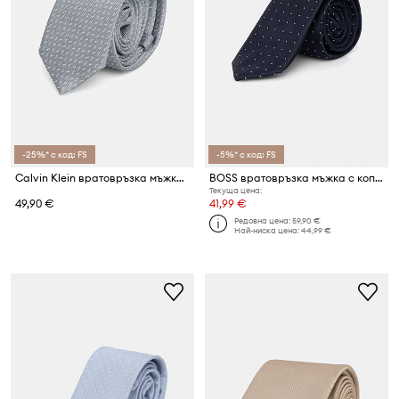
-25%* с код: FS
-5%* с код: FS
Calvin Klein вратовръзка мъжка с коприна
BOSS вратовръзка мъжка с коприна TIE CM6 262
Текуща цена:
49,90 €
41,99 €
Редовна цена:
59,90 €
Най-ниска цена:
44,99 €