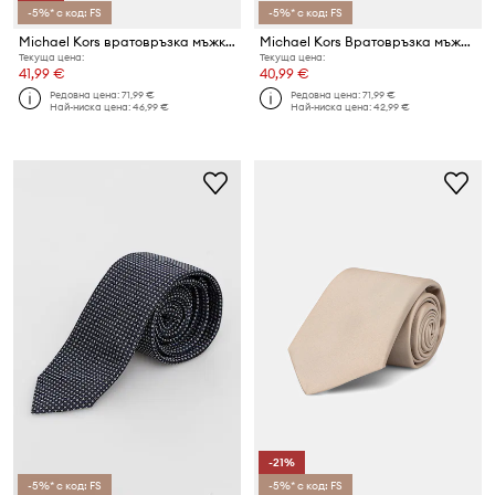
-5%* с код: FS
-5%* с код: FS
Michael Kors вратовръзка мъжка от коприна
Michael Kors Вратовръзка мъжка от коприна
Текуща цена:
Текуща цена:
41,99 €
40,99 €
Редовна цена:
71,99 €
Редовна цена:
71,99 €
Най-ниска цена:
46,99 €
Най-ниска цена:
42,99 €
-21%
-5%* с код: FS
-5%* с код: FS