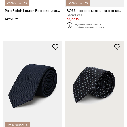
-15%* с код: FS
-5%* с код: FS
Polo Ralph Lauren Вратовръзка мъжка с коприна
BOSS вратовръзка мъжка от коприна H-TIE CM 7.5 ONE
Текуща цена:
149,90 €
57,99 €
Редовна цена:
79,90 €
Най-ниска цена:
62,99 €
-25%* с код: FS