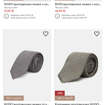
HUGO вратовръзка мъжка с коприна
BOSS вратовръзка мъжка с коприна TIE CM 7.5 262
Текуща цена:
Текуща цена:
37,99 €
46,99 €
Редовна цена:
59,90 €
Редовна цена:
59,90 €
Най-ниска цена:
41,99 €
Най-ниска цена:
59,90 €
-10%
-5%* с код: FS
-5%* с код: FS
HUGO вратовръзка мъжка от коприна
Копринена вратовръзка HUGO Tie cm 6