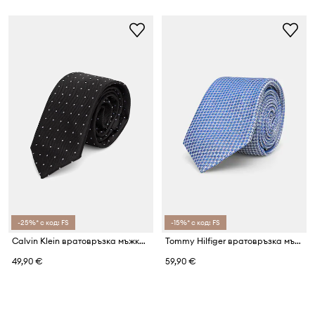
-25%* с код: FS
-15%* с код: FS
Calvin Klein вратовръзка мъжка с добавена коприна
Tommy Hilfiger вратовръзка мъжка от коприна
49,90 €
59,90 €