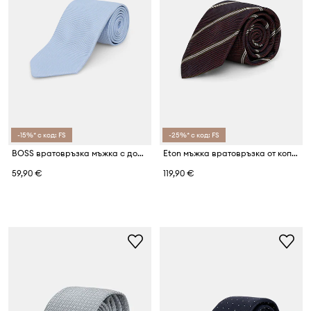
-15%* с код: FS
-25%* с код: FS
BOSS вратовръзка мъжка с добавена коприна H-TIE
Eton мъжка вратовръзка от коприна
59,90 €
119,90 €