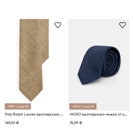
-15%* с код: FS
-25%* с код: FS
Polo Ralph Lauren вратовръзка мъжка с добавена коприна
HUGO вратовръзка мъжка от коприна Tie cm 6
149,90 €
76,99 €