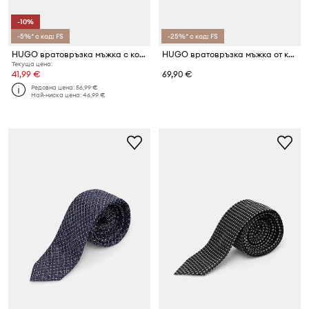
-10%
-5%* с код: FS
-25%* с код: FS
HUGO вратовръзка мъжка с коприна Tie cm 6
HUGO вратовръзка мъжка от коприна 6 cm
Текуща цена:
41,99 €
69,90 €
Редовна цена:
56,99 €
Най-ниска цена:
46,99 €