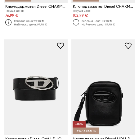
Ключодържател Diesel CHARMS CAGE-D LAYER
Ключодържател Diesel CHARMS HOLY-C
Текуща цена:
Текуща цена:
76,99 €
102,99 €
Редовна цена:
97,90 €
Редовна цена:
119,90 €
Най-ниска цена:
97,90 €
Най-ниска цена:
119,90 €
-18%
-5%* с код: FS
Кожен колан Diesel OVAL D LOGO B-1DR W
Чанта през рамо Diesel HOLI-D HOLI-D