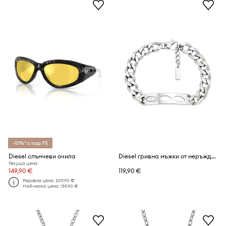
-10%* с код: FS
Diesel слънчеви очила
Diesel гривна мъжки от неръждаема стомана
Текуща цена:
149,90 €
119,90 €
Редовна цена:
209,90 €
Най-ниска цена:
159,90 €