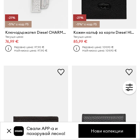
-21%
-21%
-5%* с код: FS
-5%* с код: FS
Ключодържател Diesel CHARMS 1DR KEY MULTICHARM
Кожен калъф за карти Diesel HISSU EVO CARD CASE
Текуща цена:
Текуща цена:
76,99 €
85,99 €
Редовна цена:
97,90 €
Редовна цена:
109,90 €
Най-ниска цена:
97,90 €
Най-ниска цена:
109,90 €
Свали APP-a и
Нови колекции
пазарувай лесно!