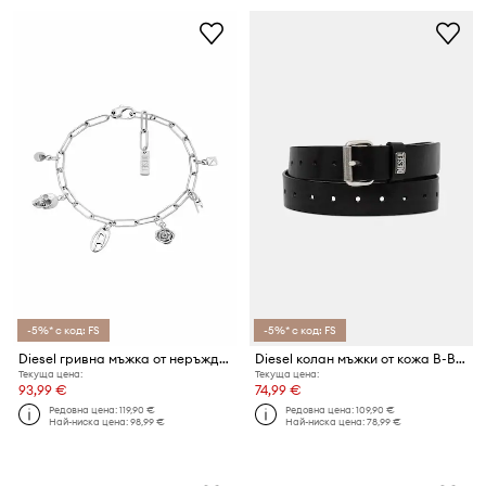
-5%* с код: FS
-5%* с код: FS
Diesel гривна мъжка от неръждаема стомана
Diesel колан мъжки от кожа B-BISCOTTO-LOOP II
Текуща цена:
Текуща цена:
93,99 €
74,99 €
Редовна цена:
119,90 €
Редовна цена:
109,90 €
Най-ниска цена:
98,99 €
Най-ниска цена:
78,99 €