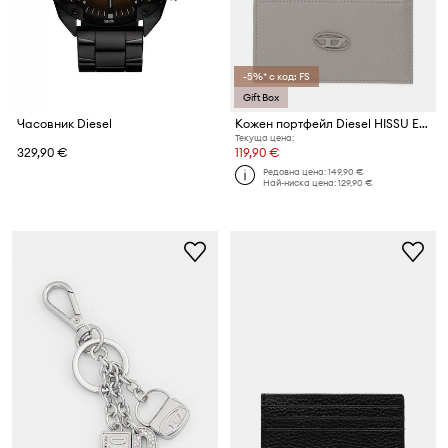
-5%* с код: FS
Gift Box
Часовник Diesel
Кожен портфейл Diesel HISSU EVO HISSU EVO
Текуща цена:
329,90 €
119,90 €
Редовна цена:
149,90 €
Най-ниска цена:
129,90 €