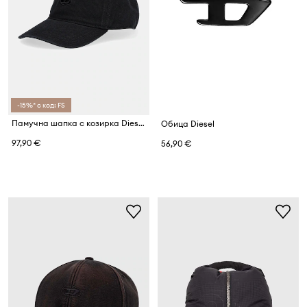
-15%* с код: FS
Памучна шапка с козирка Diesel C-BELL-D
Обица Diesel
97,90 €
56,90 €