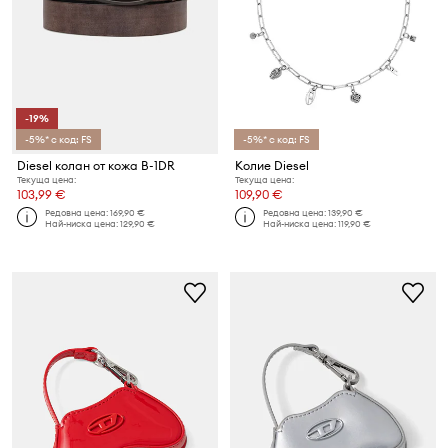
-19%
-5%* с код: FS
-5%* с код: FS
Diesel колан от кожа B-1DR
Колие Diesel
Текуща цена:
Текуща цена:
103,99 €
109,90 €
Редовна цена:
169,90 €
Редовна цена:
139,90 €
Най-ниска цена:
129,90 €
Най-ниска цена:
119,90 €