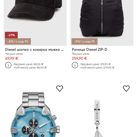
-21%
-5%* с код: FS
-5%* с код: FS
Diesel шапка с козирка мъжка от памук C-RUN-WASH
Раница Diesel ZIP-D
Текуща цена:
Текуща цена:
69,99 €
259,90 €
Редовна цена:
88,90 €
Редовна цена:
319,90 €
Най-ниска цена:
88,90 €
Най-ниска цена:
279,90 €