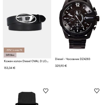
-15%* с код: FS
Gift Box
Diesel - Часовник DZ4283
Кожен колан Diesel OVAL D LOGO B-1DR
329,90 €
153,34 €