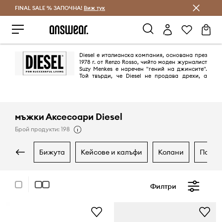
FINAL SALE % ЗАПОЧНА!
Спестявай с Answear Club
Виж тук
Diesel е италианска компания, основана през
1978 г. от Renzo Rosso, чийто моден журналист
Suzy Menkes е наречен "гений на джинсите".
Той твърди, че Diesel не продава дрехи, а
начин на живот. С уникалните си комбинации от материи и десени,
преоткрива универсалната дънкова материя, претворявайки я във
всепоглъщащ комфорт.
мъжки Аксесоари Diesel
Брой продукти: 198
бижута
кейсове и калъфи
колани
порт
Филтри