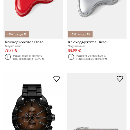
-5%* с код: FS
-5%* с код: FS
Ключодържател Diesel
Ключодържател Diesel
Текуща цена:
Текуща цена:
78,99 €
88,99 €
Редовна цена:
138,00 €
Редовна цена:
138,00 €
Най-ниска цена:
86,99 €
Най-ниска цена:
93,99 €