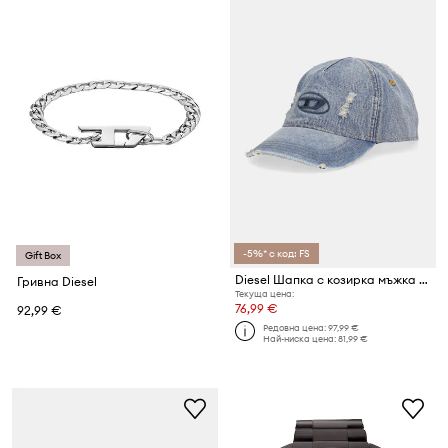
-5%* с код: FS
Gift Box
Diesel Шапка с козирка мъжка от деним C-ENIC
Гривна Diesel
Текуща цена:
76,99 €
92,99 €
Редовна цена:
97,99 €
Най-ниска цена:
81,99 €