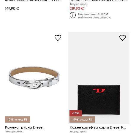
Текуща цена:
149,90 €
219,90 €
Редовна цена:
269,90 €
Най-ниска цена:
269,90 €
-13%
-5%* с код: FS
-5%* с код: FS
Кожена гривна Diesel
Кожен калъф за карти Diesel RAVE CARD CASE
Текуща цена:
Текуща цена: