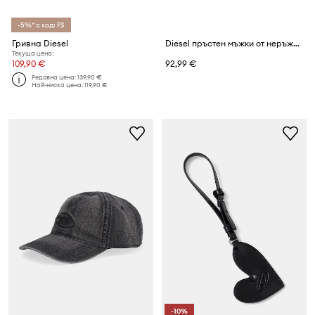
-5%* с код: FS
Гривна Diesel
Diesel пръстен мъжки от неръждаема стомана
Текуща цена:
109,90 €
92,99 €
Редовна цена:
139,90 €
Най-ниска цена:
119,90 €
-10%