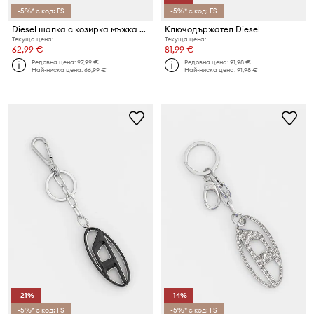
-5%* с код: FS
-5%* с код: FS
Diesel шапка с козирка мъжка от деним C-ENIC
Ключодържател Diesel
Текуща цена:
Текуща цена:
62,99 €
81,99 €
Редовна цена:
97,99 €
Редовна цена:
91,98 €
Най-ниска цена:
66,99 €
Най-ниска цена:
91,98 €
-21%
-14%
-5%* с код: FS
-5%* с код: FS