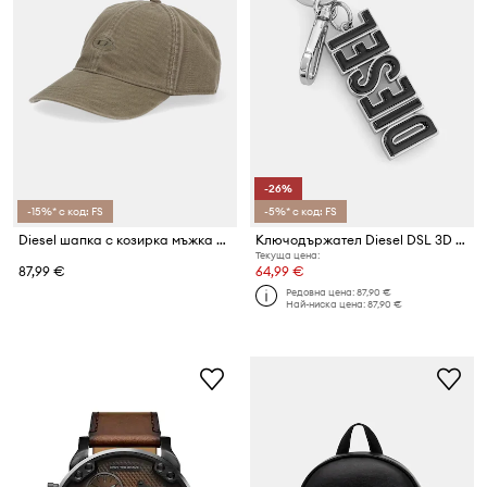
-26%
-15%* с код: FS
-5%* с код: FS
Diesel шапка с козирка мъжка от памук C-RUN-WASH
Ключодържател Diesel DSL 3D DSL 3D KEY RING
Текуща цена:
87,99 €
64,99 €
Редовна цена:
87,90 €
Най-ниска цена:
87,90 €