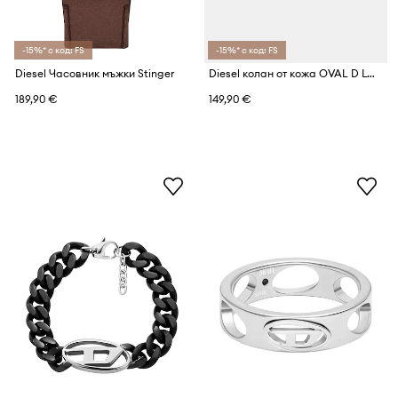
-15%* с код: FS
-15%* с код: FS
Diesel Часовник мъжки Stinger
Diesel колан от кожа OVAL D LOGO B-1DR
189,90 €
149,90 €