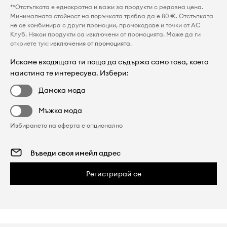
**Отстъпката е еднократна и важи за продукти с редовна цена.
Минималната стойност на поръчката трябва да е 80 €. Отстъпката
не се комбинира с други промоции, промокодове и точки от AC
Клуб. Някои продукти са изключени от промоцията. Може да ги
откриете тук:
изключения от промоцията
.
Искаме входящата ти поща да съдържа само това, което
наистина те интересува. Избери:
Дамска мода
Мъжка мода
Избирането на оферта е опционално
Регистрирай се