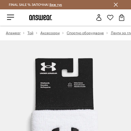
FINAL SALE % ЗАПОЧНА!
Спестявай с Answear Club
Виж тук
Answear
Той
Аксесоари
Спортно оборудване
Ленти за гл