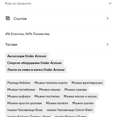
Код на продукта
Състав
4% Еластан, 96% Полиестер
Тагове
Аксесоари Under Armour
Спортно оборудване Under Armour
Ленти за глава и китка Under Armour
Раници Adidas
Мъжки плажни кърпи
Мъжки вратовръзки
Мъжки папийонки
Мъжки мешки
Мъжки сакове
Мъжки куфари
Мъжки постелки
Мъжки маски и каски
Мъжки кръгли шалове
Мъжки капели
Мъжки шапки
мъжки Часовници Boss
мъжки Часовници Calvin Klein
мъжки Колани Tommy Jeans
мъжки Раници Guess