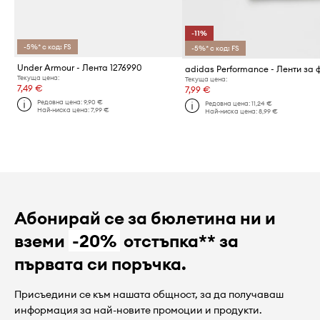
-11%
-5%* с код: FS
-5%* с код: FS
Under Armour - Лента 1276990
Текуща цена:
Текуща цена:
7,49 €
7,99 €
Редовна цена:
9,90 €
Редовна цена:
11,24 €
Най-ниска цена:
7,99 €
Най-ниска цена:
8,99 €
Абонирай се за бюлетина ни и
вземи
-20%
отстъпка** за
първата си поръчка.
Присъедини се към нашата общност, за да получаваш
информация за най-новите промоции и продукти.