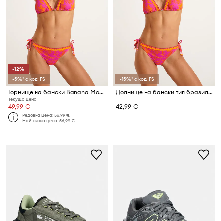
-12%
-5%* с код: FS
-15%* с код: FS
Горнище на бански Banana Moon Althea
Долнище на бански тип бразилиана Banana Moon Althea
Текуща цена:
49,99 €
42,99 €
Редовна цена:
56,99 €
Най-ниска цена:
56,99 €