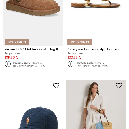
-5%* с код: FS
-5%* с код: FS
Чехли UGG Goldencoast Clog II
Сандали Lauren Ralph Lauren Ntcl Everley
Текуща цена:
Текуща цена:
139,90 €
100,99 €
Редовна цена:
153,34 €
Редовна цена:
159,90 €
Най-ниска цена:
153,34 €
Най-ниска цена:
105,99 €