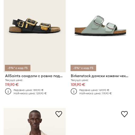
-5%* с код: FS
-5%* с код: FS
AllSaints сандали с равна подметка дамски от кожа Staffa Sandal
Birkenstock дамски кожени чехли с равна подметка Arizona Big Buckle
Текуща цена:
Текуща цена:
119,90 €
109,90 €
Редовна цена:
189,90 €
Редовна цена:
169,90 €
Най-ниска цена:
129,90 €
Най-ниска цена:
119,90 €