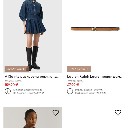
-5%* с код: FS
-5%* с код: FS
AllSaints разкроена рокля от деним ARLO
Lauren Ralph Lauren колан дамски от кожа
Текуща цена:
Текуща цена:
159,90 €
67,99 €
Редовна цена:
229,90 €
Редовна цена:
99,99 €
Най-ниска цена:
169,90 €
Най-ниска цена:
74,99 €