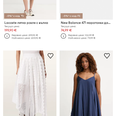
-5%* с код: FS
-5%* с код: FS
Lacoste лятна рокля с вълна
New Balance 471 маратонки дамски
Текуща цена:
Текуща цена:
199,90 €
74,99 €
Редовна цена:
299,90 €
Редовна цена:
102,99 €
Най-ниска цена:
209,90 €
Най-ниска цена:
79,99 €