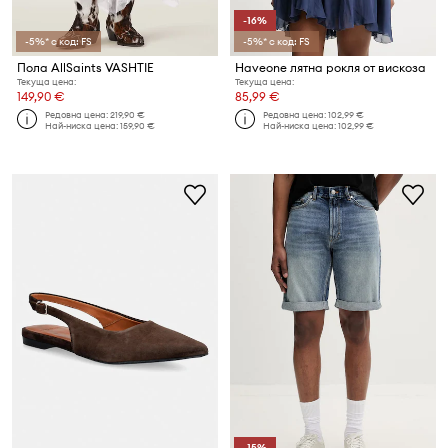
-16%
-5%* с код: FS
-5%* с код: FS
Пола AllSaints VASHTIE
Haveone лятна рокля от вискоза
Текуща цена:
Текуща цена:
149,90 €
85,99 €
Редовна цена:
219,90 €
Редовна цена:
102,99 €
Най-ниска цена:
159,90 €
Най-ниска цена:
102,99 €
-15%