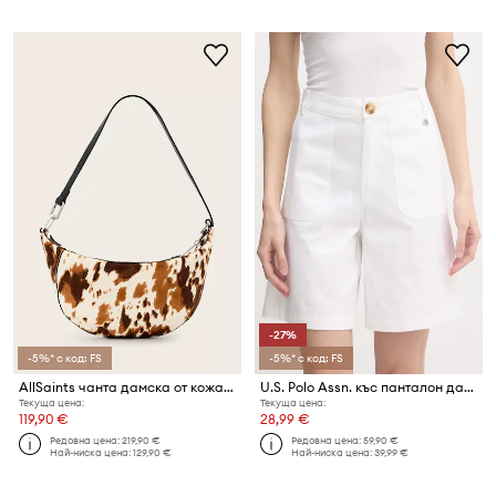
-27%
-5%* с код: FS
-5%* с код: FS
AllSaints чанта дамска от кожа LUNA
U.S. Polo Assn. къс панталон дамски от памук с еластан CHINO
Текуща цена:
Текуща цена:
119,90 €
28,99 €
Редовна цена:
219,90 €
Редовна цена:
59,90 €
Най-ниска цена:
129,90 €
Най-ниска цена:
39,99 €