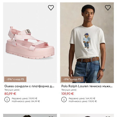
-5%* с код: FS
-5%* с код: FS
Guess сандали с платформа дамски FETTA
Polo Ralph Lauren тениска мъжка от памук
Текуща цена:
Текуща цена:
80,99 €
109,90 €
Редовна цена:
119,90 €
Редовна цена:
164,90 €
Най-ниска цена:
84,99 €
Най-ниска цена:
119,90 €