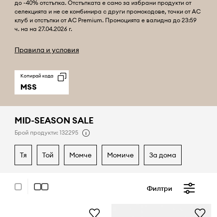
до -40% отстъпка. Отстъпката е само за избрани продукти от
селекцията и не се комбинира с други промокодове, точки от AC
клуб и отстъпки от AC Premium. Промоцията е валидна до 23:59
ч. на на 27.04.2026 г.
Правила и условия
Копирай кода
MSS
MID-SEASON SALE
Брой продукти: 132295
тя
той
момче
момиче
за дома
Филтри