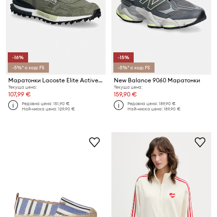
-16%
-15%
-5%* с код: FS
-5%* с код: FS
Маратонки Lacoste Elite Active Sneakers
New Balance 9060 Маратонки
Текуща цена:
Текуща цена:
107,99 €
159,90 €
Редовна цена:
151,90 €
Редовна цена:
189,90 €
Най-ниска цена:
129,90 €
Най-ниска цена:
189,90 €