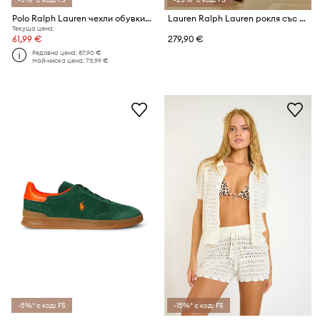
Polo Ralph Lauren чехли обувки за басейн Polo Slide
Lauren Ralph Lauren рокля със застъпен дизайн
Текуща цена:
61,99 €
279,90 €
Редовна цена:
87,90 €
Най-ниска цена:
73,99 €
-5%* с код: FS
-15%* с код: FS