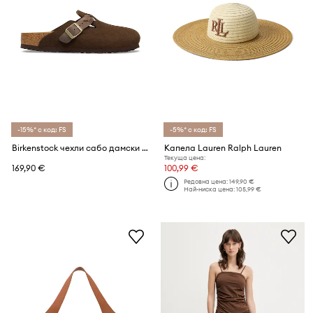
-15%* с код: FS
-5%* с код: FS
Birkenstock чехли сабо дамски от велур Boston Braided
Капела Lauren Ralph Lauren
Текуща цена:
169,90 €
100,99 €
Редовна цена:
149,90 €
Най-ниска цена:
105,99 €