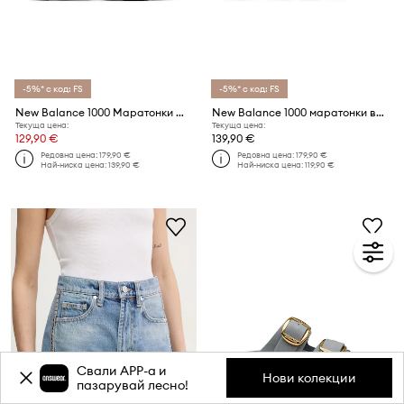
-5%* с код: FS
-5%* с код: FS
New Balance 1000 Маратонки Женски велурени
New Balance 1000 маратонки велурени
Текуща цена:
Текуща цена:
129,90 €
139,90 €
Редовна цена:
179,90 €
Редовна цена:
179,90 €
Най-ниска цена:
139,90 €
Най-ниска цена:
119,90 €
Свали APP-a и
Нови колекции
пазарувай лесно!