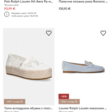
Polo Ralph Lauren Hrt Aera Pp маратонки от кожа
Памучна плажна риза Banana Moon Apocada
Текуща цена:
93,99 €
109,90 €
Редовна цена:
139,90 €
Най-ниска цена:
98,99 €
-16%
-5%* с код: FS
-5%* с код: FS
Toms еспадрили обувки с платформа дамски VALENCIA
Lauren Ralph Lauren мокасини дамски от велур Averi III
Текуща цена:
Текуща цена: