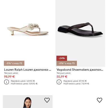
-24%
-5%* с код: FS
-5%* с код: FS
Lauren Ralph Lauren джапанки дамски кожени Frncsa Flwr
Vagabond Shoemakers джапанки дамски кожени IZZY
Текуща цена:
Текуща цена:
98,99 €
55,99 €
Редовна цена:
169,90 €
Редовна цена:
87,90 €
Най-ниска цена:
109,90 €
Най-ниска цена:
73,99 €