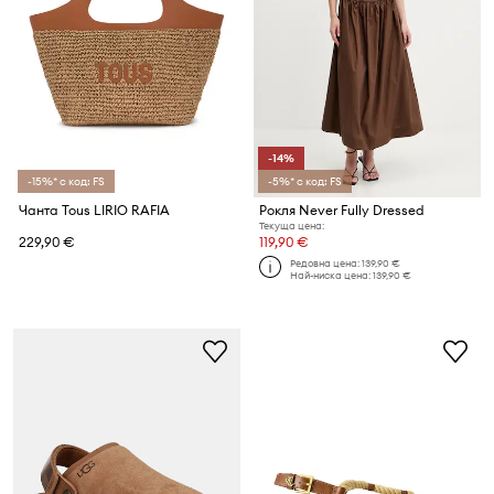
-14%
-15%* с код: FS
-5%* с код: FS
Чанта Tous LIRIO RAFIA
Рокля Never Fully Dressed
Текуща цена:
229,90 €
119,90 €
Редовна цена:
139,90 €
Най-ниска цена:
139,90 €