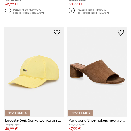
62,99 €
88,99 €
Редовна цена:
97,90 €
Редовна цена:
159,90 €
Най-ниска цена:
66,99 €
Най-ниска цена:
105,99 €
-5%* с код: FS
-5%* с код: FS
Lacoste бейзболна шапка от памук
Vagabond Shoemakers чехли с дебел ток дамски от велур PIPER
Текуща цена:
Текуща цена:
48,99 €
67,99 €