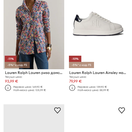
-11%
-10%
-5%* с код: FS
-5%* с код: FS
Lauren Ralph Lauren риза дамска памучна
Lauren Ralph Lauren Ainsley маратонки дамски кожени
Текуща цена:
Текуща цена:
93,99 €
79,99 €
Редовна цена:
169,90 €
Редовна цена:
139,90 €
Най-ниска цена:
105,99 €
Най-ниска цена:
88,99 €