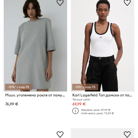
-15%* с код: FS
-5%* с код: FS
Muuv. уголемена рокля от памук AYA
Karl Lagerfeld Топ дамски от памук с еластан
Текуща цена:
76,99 €
69,99 €
Редовна цена:
87,99 €
Най-ниска цена:
73,99 €