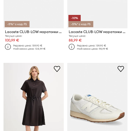
-10%
-5%* с код: FS
-5%* с код: FS
Lacoste CLUB-LOW маратонки дамски от велур
Lacoste CLUB-LOW маратонки дамски от велур
Текуща цена:
Текуща цена:
100,99 €
88,99 €
Редовна цена:
159,90 €
Редовна цена:
139,90 €
Най-ниска цена:
105,99 €
Най-ниска цена:
98,99 €