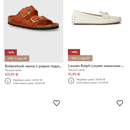
-14%
-16%
-5%* с код: FS
-5%* с код: FS
Lauren Ralph Lauren мокасини дамски кожени Barnsbury
Birkenstock чехли с равна подметка дамски от кожа
Текуща цена:
Текуща цена:
91,99 €
107,99 €
Редовна цена:
159,90 €
Редовна цена:
149,90 €
Най-ниска цена:
107,99 €
Най-ниска цена:
129,90 €