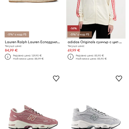
-16%
-5%* с код: FS
-5%* с код: FS
Lauren Ralph Lauren Еспадрили женски Cameryn III
adidas Originals суичър с цип женски
Текуща цена:
Текуща цена:
84,99 €
69,99 €
Редовна цена:
129,90 €
Редовна цена:
83,90 €
Най-ниска цена:
88,99 €
Най-ниска цена:
83,90 €