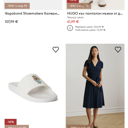
-15%* с код: FS
-5%* с код: FS
Vagabond Shoemakers балеринки от велур HERMINE
HUGO къс панталон мъжки от деним HUGO 838/S
Текуща цена:
107,99 €
61,99 €
Редовна цена:
102,99 €
Най-ниска цена:
72,99 €
-16%
-5%* с код: FS
-25%* с код: FS