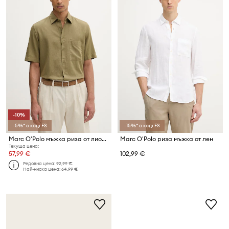
-10%
-5%* с код: FS
-15%* с код: FS
Marc O'Polo мъжка риза от лиосел
Marc O'Polo риза мъжка от лен
Текуща цена:
57,99 €
102,99 €
Редовна цена:
92,99 €
Най-ниска цена:
64,99 €