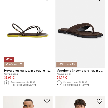
-15%
-5%* с код: FS
-5%* с код: FS
Havaianas сандали с равна подметка дамски UNA MANGA
Vagabond Shoemakers чехли дамски от велур ZAIDA
Текуща цена:
Текуща цена:
33,99 €
54,99 €
Редовна цена:
44,90 €
Редовна цена:
92,90 €
Най-ниска цена:
39,99 €
Най-ниска цена:
58,99 €