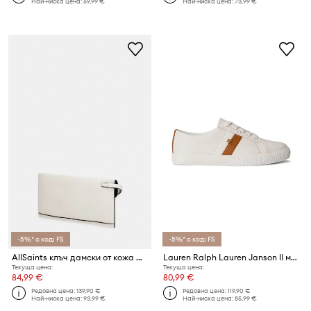
Най-ниска цена:
69,99 €
Най-ниска цена:
73,99 €
-5%* с код: FS
-5%* с код: FS
AllSaints клъч дамски от кожа URSA
Lauren Ralph Lauren Janson II маратонки дамски кожени
Текуща цена:
Текуща цена:
84,99 €
80,99 €
Редовна цена:
139,90 €
Редовна цена:
119,90 €
Най-ниска цена:
93,99 €
Най-ниска цена:
85,99 €