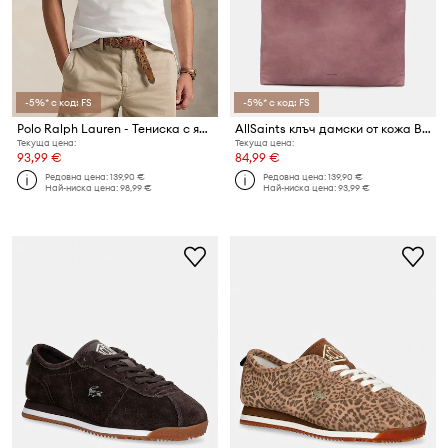
-5%* с код: FS
-5%* с код: FS
Polo Ralph Lauren - Тениска с яка
AllSaints клъч дамски от кожа BETTINA
Текуща цена:
Текуща цена:
93,99 €
84,99 €
Редовна цена:
139,90 €
Редовна цена:
139,90 €
Най-ниска цена:
98,99 €
Най-ниска цена:
93,99 €