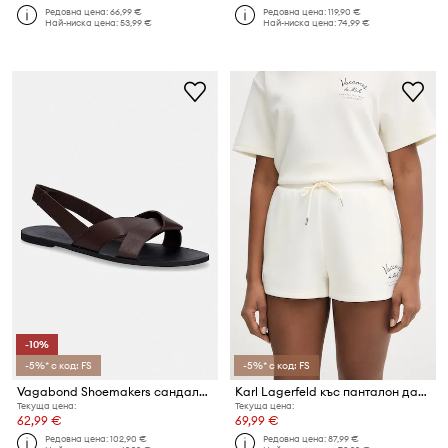
Редовна цена:
66,99 €
Редовна цена:
119,90 €
Най-ниска цена:
53,99 €
Най-ниска цена:
74,99 €
-10%
-5%* с код: FS
-5%* с код: FS
Vagabond Shoemakers сандали обувки с отворена пета дамски от кожа TIA 2.0
Karl Lagerfeld къс панталон дамски от модал
Текуща цена:
Текуща цена:
62,99 €
69,99 €
Редовна цена:
102,90 €
Редовна цена:
87,99 €