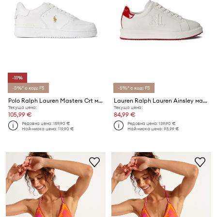
-11%
-5%* с код: FS
-5%* с код: FS
Polo Ralph Lauren Masters Crt маратонки от кожа
Lauren Ralph Lauren Ainsley маратонки дамски кожени
Текуща цена:
Текуща цена:
105,99 €
84,99 €
Редовна цена:
159,90 €
Редовна цена:
139,90 €
Най-ниска цена:
119,90 €
Най-ниска цена:
93,99 €