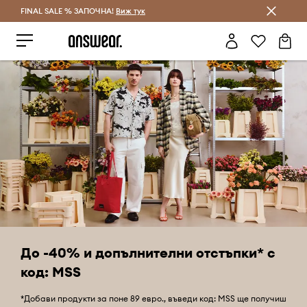
FINAL SALE % ЗАПОЧНА!
Спестявай с Answear Club
Виж тук
До -40% и допълнителни отстъпки* с
код: MSS
*Добави продукти за поне 89 евро., въведи код: MSS ще получиш