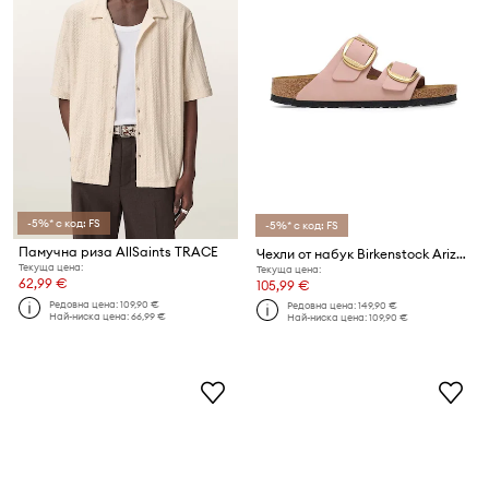
-5%* с код: FS
-5%* с код: FS
Памучна риза AllSaints TRACE
Чехли от набук Birkenstock Arizona Big Buckle
Текуща цена:
Текуща цена:
62,99 €
105,99 €
Редовна цена:
109,90 €
Редовна цена:
149,90 €
Най-ниска цена:
66,99 €
Най-ниска цена:
109,90 €