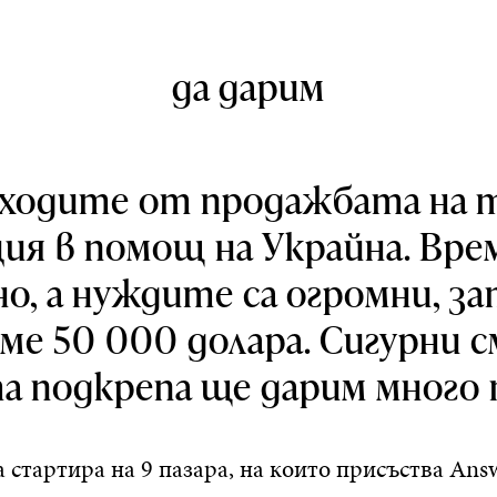
да дарим
ходите от продажбата на 
ция в помощ на Украйна. Вре
о, а нуждите са огромни, з
ме 50 000 долара. Сигурни см
 подкрепа ще дарим много 
стартира на 9 пазара, на които присъства Answ