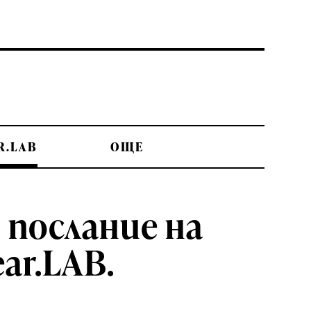
R.LAB
OЩЕ
о послание на
ar.LAB.