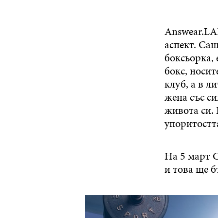
Answear.LA
аспект. Са
боксьорка,
бокс, носит
клуб, а в 
жена със си
живота си. 
упоритостт
На 5 март 
и това ще б