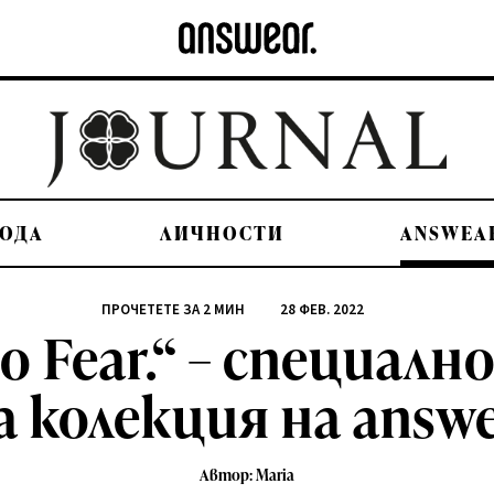
ОДА
ЛИЧНОСТИ
ANSWEA
ПРОЧЕТЕТЕ ЗА
2
МИН
28 ФЕВ. 2022
o Fear.“ – специалн
 колекция на answe
Автор: Maria