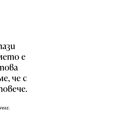
тази
мето е
атова
е, че с
повече.
ear.