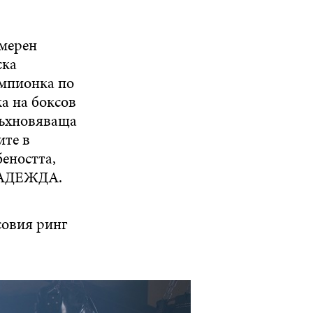
змерен
ска
ампионка по
ка на боксов
дъхновяваща
ите в
беността,
 НАДЕЖДА.
совия ринг