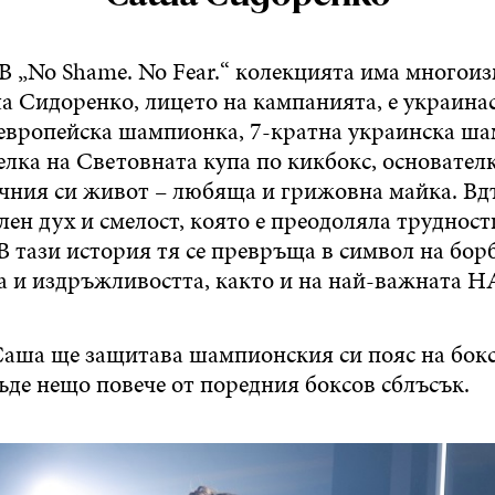
B „No Shame. No Fear.“ колекцията има многои
ша Сидоренко, лицето на кампанията, е украина
 европейска шампионка, 7-кратна украинска ш
елка на Световната купа по кикбокс, основател
личния си живот – любяща и грижовна майка. В
лен дух и смелост, която е преодоляла трудност
В тази история тя се превръща в символ на бор
а и издръжливостта, както и на най-важната
Саша ще защитава шампионския си пояс на бок
ъде нещо повече от поредния боксов сблъсък.