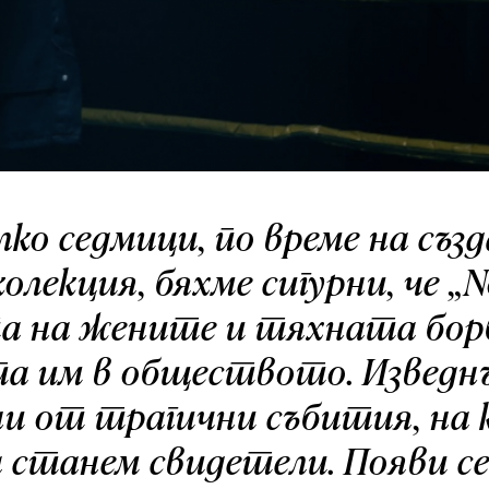
лко седмици, по време на съз
олекция, бяхме сигурни, че „
та на жените и тяхната бор
та им в обществото. Изведн
и от трагични събития, на 
 станем свидетели. Появи се