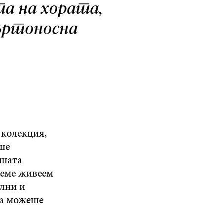
ата на хората,
мъртоносна
 колекция,
ше
ашата
реме живеем
илни и
ва можеше