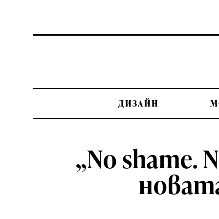
ДИЗАЙН
М
„No shame. N
новата