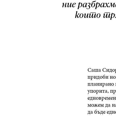
ние разбрахме
които тря
Саша Сидоре
придоби но
планирано в
упорита, п
едновременн
можем да н
да бъде ед