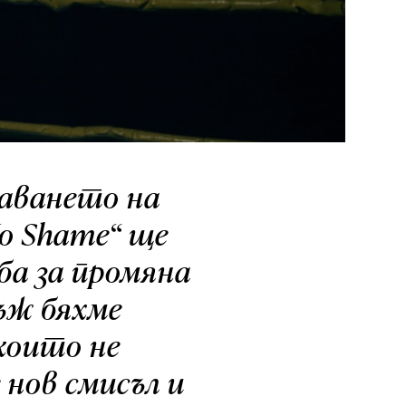
даването на
No Shame“ ще
ба за промяна
ъж бяхме
които не
 нов смисъл и