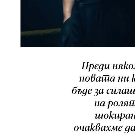
Преди няко
новата ни к
бъде за сила
на роля
шокиран
очаквахме да