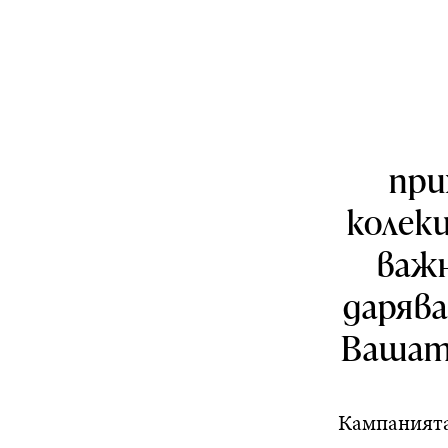
при
колек
важн
дарява
Вашата
Кампанията 