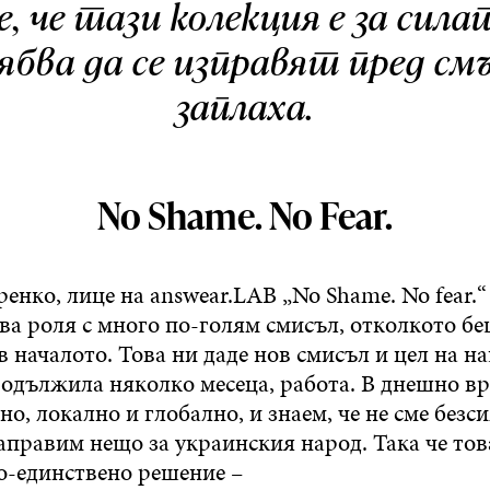
, че тази колекция е за сил
бва да се изправят пред с
заплаха.
No Shame. No Fear.
нко, лице на answear.LAB „No Shame. No fear.“
ва роля с много по-голям смисъл, отколкото бе
 началото. Това ни даде нов смисъл и цел на н
родължила няколко месеца, работа. В днешно в
о, локално и глобално, и знаем, че не сме безс
аправим нещо за украинския народ. Така че то
но-единствено решение –