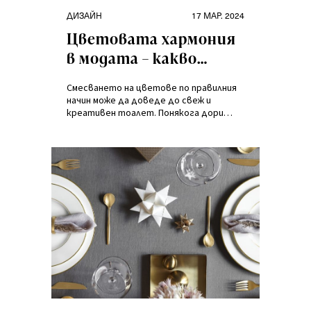
Категории
Публикувано
ДИЗАЙН
17 МАР. 2024
на
Цветовата хармония
в модата – какво
означава
Смесването на цветове по правилния
съчетаването на
начин може да доведе до свеж и
цветовете на
креативен тоалет. Понякога дори
добавянето на малък акцент може да
дрехите?
придаде на облеклото ново измерение.