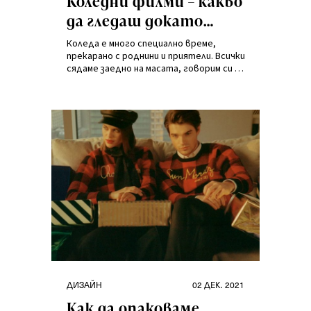
Коледни филми – какво
да гледаш докато
навън вали сняг и
Коледа е много специално време,
чакаш празниците?
прекарано с роднини и приятели. Всички
сядаме заедно на масата, говорим си и
се забавляваме заедно. Имаме време да
играем настолни игри или пък да
гледаме коледни филми в Netflix.
Категории
Публикувано
ДИЗАЙН
02 ДЕК. 2021
на
Как да опаковаме