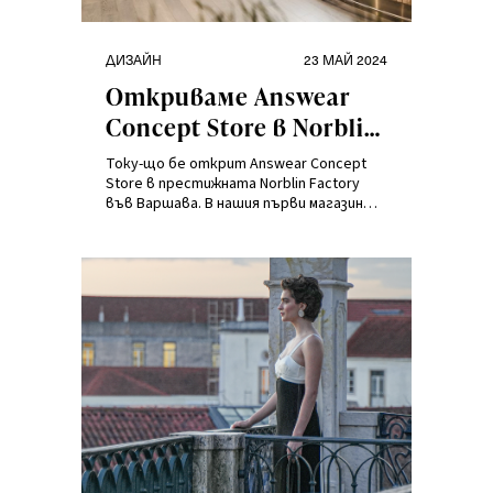
Категории
Публикувано
ДИЗАЙН
23 МАЙ 2024
на
Откриваме Answear
Concept Store в Norblin
Factory!
Току-що бе открит Answear Concept
Store в престижната Norblin Factory
във Варшава. В нашия първи магазин
модата се среща с креативността,
издигайки шопинг преживяването на
най-високо ниво. Открийте с нас тази
уникална модна локация на картата на
Варшава.