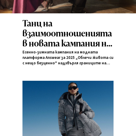
Танц на
взаимоотношенията
в новата кампания на
Answear
Есенно-зимната кампания на модната
платформа Answear за 2025 „Облечи живота си
с нещо безценно“ надхвърля границите на
класическата модна реклама и се превръща в
метафора за човешките взаимоотношения –
интимни и ежедневни, преплетени като
танцови стъпки.