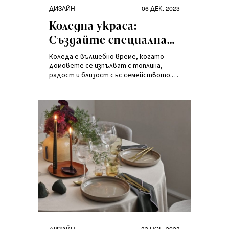
Категории
Публикувано
ДИЗАЙН
06 ДЕК. 2023
на
Коледна украса:
Създайте специална
атмосфера у дома
Коледа е вълшебно време, когато
домовете се изпълват с топлина,
радост и близост със семейството.
Един от начините да се потопите още
повече в коледния дух е да украсите
дома си по подходящ начин.
Категории
Публикувано
ДИЗАЙН
23 НОЕ. 2023