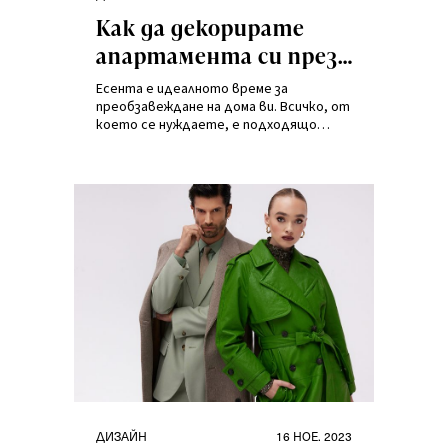
на
Как да декорирате
апартамента си през
есента?
Есента е идеалното време за
преобзавеждане на дома ви. Всичко, от
което се нуждаете, е подходящо
осветление, свещи и приятни на допир
текстилни материали, за да
придадете на интериора си
подходящата атмосфера.
Категории
Публикувано
ДИЗАЙН
16 НОЕ. 2023