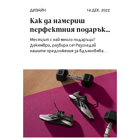
Категории
Публикувано
ДИЗАЙН
16 ДЕК. 2022
на
Как да намериш
перфектния подарък
за Коледа 2022?
Месецът с най-много подаръци?
Декември, разбира се! Разгледай
нашите предложения за вдъхновяващи
подаръци и избери нещо за себе си или
за близките си.