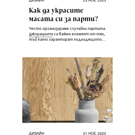
на
Как да украсите
масата си за парти?
Често организираме случайни партита.
са важен елемент от тях,
Декорациите
тъй като гарантират подходящото
настроение.
Категории
Публикувано
ДИЗАЙН
21 НОЕ. 2023