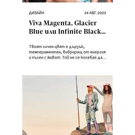
Категории
Публикувано
ДИЗАЙН
24 АВГ. 2023
на
Viva Magenta, Glacier
Blue или Infinite Black?
Твоят цвят те вика
по име!
Твоят личен цвят е дързък,
темпераментен, вибриращ от енергия
и пълен с живот. Той не се колебае да
те извика по име и те призовава да
изразиш себе си, за да постигнеш
кристален моден образ заедно с
Motorola и Answear.