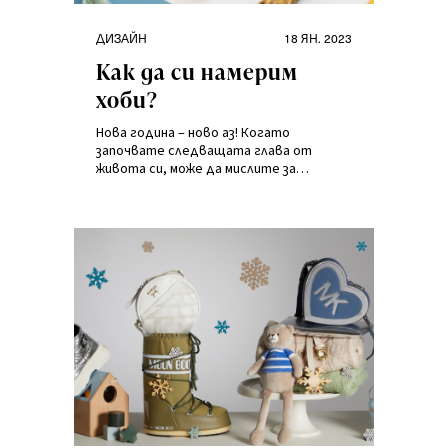
Категории
Публикувано
ДИЗАЙН
18 ЯН. 2023
на
Как да си намерим
хоби?
Нова година – ново аз! Когато
започвате следващата глава от
живота си, може да мислите за
промяна, да търсите повече
възможности и да искате да
изпробвате себе си в съвсем нова
област. Какво ще кажете за ново
първо или следващо хоби? Предлагаме
ви няколко съвета как да започнете!