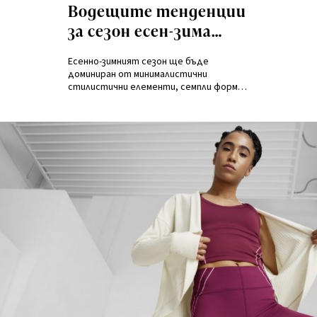
на
Водещите тенденции
за сезон есен-зима
2023/2024
Есенно-зимният сезон ще бъде
доминиран от минималистични
стилистични елементи, семпли форми и
цялостна визия в неочевидни форми.