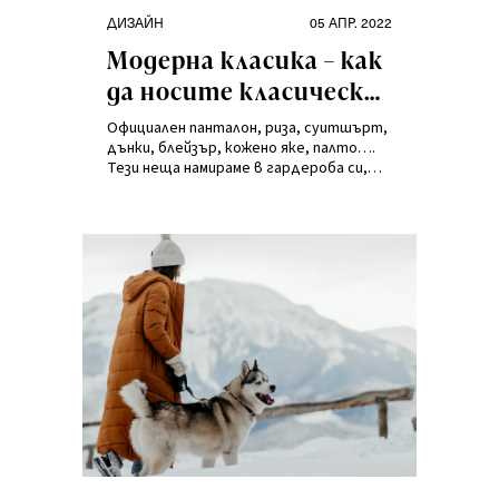
Категории
Публикувано
ДИЗАЙН
05 АПР. 2022
на
Модерна класика – как
да носите класически
дрехи по модерен
Официален панталон, риза, суитшърт,
начин?
дънки, блейзър, кожено яке, палто….
Тези неща намираме в гардероба си,
независимо от възрастта или пола.
Вечни, универсални и брилянтни в
своята простота! Ето я силата на
класиката!