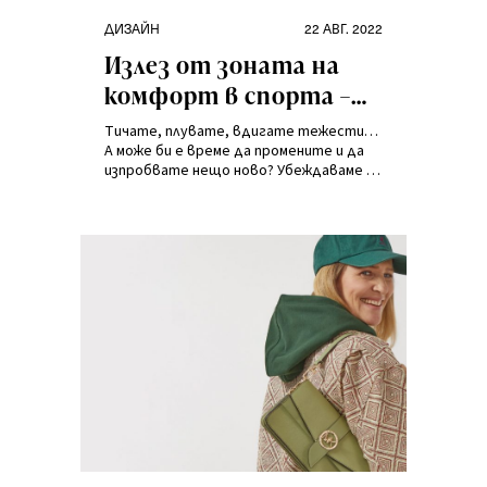
Категории
Публикувано
ДИЗАЙН
22 АВГ. 2022
на
Излез от зоната на
комфорт в спорта –
как да започнете да
Тичате, плувате, вдигате тежести…
тренирате нещо
А може би е време да промените и да
изпробвате нещо ново? Убеждаваме ви
ново?
да напуснете зоната си на комфорт
при тренировките.