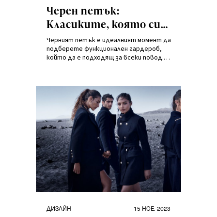
на
Черен петък:
Класиките, която си
заслужава да
Черният петък е идеалният момент да
присъстват в
подберете функционален гардероб,
който да е подходящ за всеки повод.
гардероба в
Прекосяването на множеството
оферти и избирането на най-
атрактивните от тях може да се
окаже нелека задача.
Категории
Публикувано
ДИЗАЙН
15 НОЕ. 2023