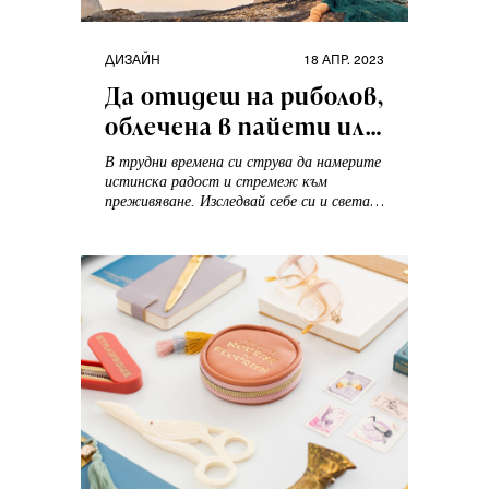
Категории
Публикувано
ДИЗАЙН
18 АПР. 2023
на
Да отидеш на риболов,
облечена в пайети или
да се омъжиш в
В трудни времена си струва да намерите
снежно бял анцуг?
истинска радост и стремеж към
преживяване. Изследвай себе си и света,
откажи се условностите и правилата –
както всичкомодата, така и в живота
като цяло. Lifespiration starts here!