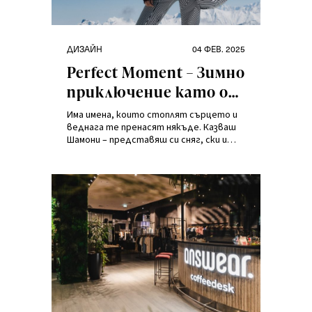
Категории
Публикувано
ДИЗАЙН
04 ФЕВ. 2025
на
Perfect Moment – Зимно
приключение като от
мечтите!
Има имена, които стоплят сърцето и
веднага те пренасят някъде. Казваш
Шамони – представяш си сняг, ски и
зима. Шамони е най-старият ски курорт
във Франция, сгушен в подножието на
Монблан. Точно там се ражда марката
Perfect Moment.