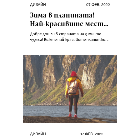
Категории
Публикувано
ДИЗАЙН
07 ФЕВ. 2022
на
Зима в планината!
Най-красивите места,
заснети от
Добре дошли в страната на зимните
участниците в
чудеса! Вижте най-красивите планински
кътчета – идеални за дълги преходи,
конкурса
любуване на живописни пейзажи, както и
Winterspiration
за бързо каране на ски.
Категории
Публикувано
ДИЗАЙН
07 ФЕВ. 2022