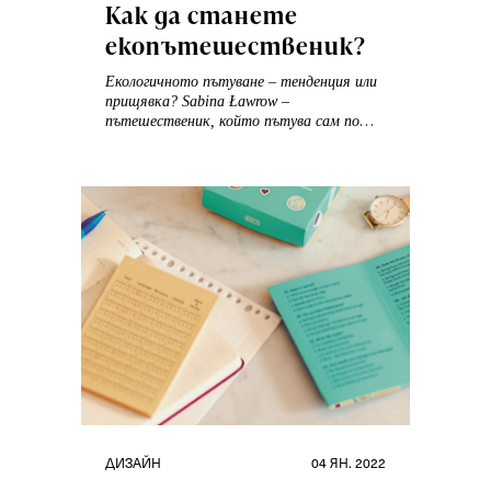
на
Как да станете
екопътешественик?
Екологичното пътуване – тенденция или
прищявка? Sabina Ławrow –
пътешественик, който пътува сам по
света, пише за същността на бавното
пътуване и неговата нарастваща роля.
Категории
Публикувано
ДИЗАЙН
04 ЯН. 2022
на