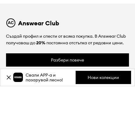
Answear Club
Създай профил и спести от всяка покупка. В Answear Club
получаваш до
20%
постоянна отстъпка от редовни цени.
Разбери повече
Свали APP-a и
Нови колекции
пазарувай лесно!
ЗА НАС
ИНФОРМАЦИЯ