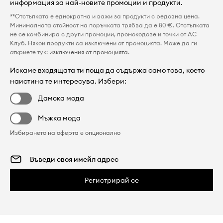
информация за най-новите промоции и продукти.
**Отстъпката е еднократна и важи за продукти с редовна цена.
Минималната стойност на поръчката трябва да е 80 €. Отстъпката
не се комбинира с други промоции, промокодове и точки от AC
Клуб. Някои продукти са изключени от промоцията. Може да ги
откриете тук:
изключения от промоцията
.
Искаме входящата ти поща да съдържа само това, което
наистина те интересува. Избери:
Дамска мода
Мъжка мода
Избирането на оферта е опционално
Регистрирай се