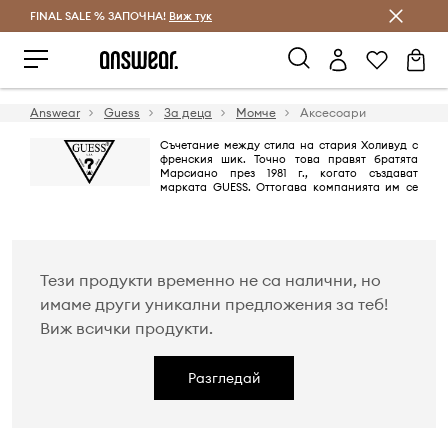
FINAL SALE % ЗАПОЧНА!
Спестявай с Answear Club
Виж тук
Answear
Guess
За деца
Момче
Аксесоари
Съчетание между стила на стария Холивуд с
френския шик. Точно това правят братята
Марсиано през 1981 г., когато създават
марката GUESS. Оттогава компанията им се
превръща от пионер в областта на дънковите облекла в глобална
марка в лайфстайл сегмента благодарение на незабравими и секси
кампании.
Тези продукти временно не са налични, но
имаме други уникални предложения за теб!
Виж всички продукти.
Разгледай