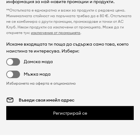
информация за най-новите промоции и продукти.
**Отстъпката е еднократна и важи за продукти с редовна цена.
Минималната стойност на поръчката трябва да е 80 €. Отстъпката
не се комбинира с други промоции, промокодове и точки от AC
Клуб. Някои продукти са изключени от промоцията. Може да ги
откриете тук:
изключения от промоцията
.
Искаме входящата ти поща да съдържа само това, което
наистина те интересува. Избери:
Дамска мода
Мъжка мода
Избирането на оферта е опционално
Регистрирай се