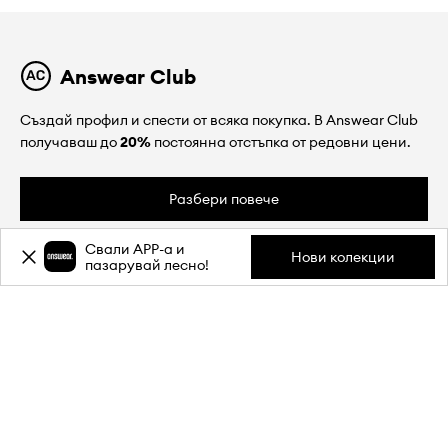
Answear Club
Създай профил и спести от всяка покупка. В Answear Club
получаваш до
20%
постоянна отстъпка от редовни цени.
Разбери повече
Свали APP-a и
Нови колекции
пазарувай лесно!
ЗА НАС
ИНФОРМАЦИЯ