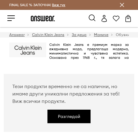
FINAL SALE % ЗАПОЧНА!
Спестявай с Answear Club
Виж тук
Answear
Calvin Klein Jeans
За деца
Момиче
Обувки
Calvin Klein Jeans е премиум марка за
ежедневна мода, предлагаща модерна,
минималистична и чувствена естетика.
Основана през 1968 г., тя залага на
емблематичния американски стил, като предлага висококачествен
деним, облекло и аксесоари с изчистени линии и младежки,
провокативен дух. Марката е известна с дизайнерските си дънки,
облеклото с акцент върху логото и ангажимента си към използването
на устойчиви материали.
Тези продукти временно не са налични, но
имаме други уникални предложения за теб!
Виж всички продукти.
Разгледай