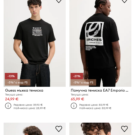
-13%
-21%
-5%* с код: FS
-5%* с код: FS
Guess мъжка тениска
Памучна тениска EA7 Emporio Armani
Текуща цена:
Текуща цена:
24,99 €
65,99 €
Редовна цена:
39,90 €
Редовна цена:
83,99 €
Най-ниска цена:
28,99 €
Най-ниска цена:
83,99 €