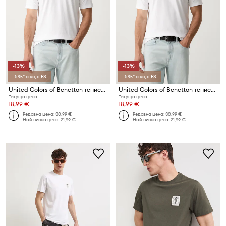
-13%
-13%
-5%* с код: FS
-5%* с код: FS
United Colors of Benetton тениска мъжка от памук
United Colors of Benetton тениска мъжка от памук
Текуща цена:
Текуща цена:
18,99 €
18,99 €
Редовна цена:
30,99 €
Редовна цена:
30,99 €
Най-ниска цена:
21,99 €
Най-ниска цена:
21,99 €