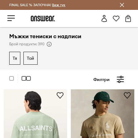
FINAL SALE % ЗАПОЧНА!
Спестявай с Answear Club
Виж тук
Мъжки тениски с надписи
Брой продукти: 390
тя
той
Филтри