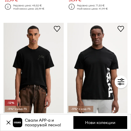
22,99 €
39,99 €
Редовна цена:
48,52 €
Редовна цена:
71,53 €
Най-ниска цена:
25,99 €
Най-ниска цена:
41,99 €
-12%
-5%* с код: FS
-5%* с код: FS
Памучна тениска G-Star Script
Karl Lagerfeld тениска мъжка от памук
Свали APP-a и
Текуща цена:
Текуща цена:
Нови колекции
пазарувай лесно!
21,99 €
44,99 €
Редовна цена:
32,90 €
Редовна цена:
71,53 €