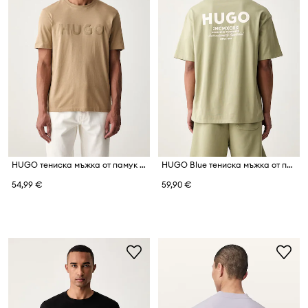
HUGO тениска мъжка от памук Dulivio_U263
HUGO Blue тениска мъжка от памук Nalono
54,99 €
59,90 €