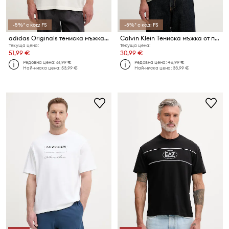
-5%* с код: FS
-5%* с код: FS
adidas Originals тениска мъжка от памук
Calvin Klein Тениска мъжка от памук
Текуща цена:
Текуща цена:
51,99 €
30,99 €
Редовна цена:
61,99 €
Редовна цена:
46,99 €
Най-ниска цена:
53,99 €
Най-ниска цена:
33,99 €