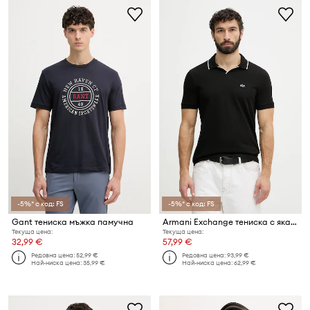
-5%* с код: FS
-5%* с код: FS
Gant тениска мъжка памучна
Armani Exchange тениска с яка мъжка памучна
Текуща цена:
Текуща цена:
32,99 €
57,99 €
Редовна цена:
52,99 €
Редовна цена:
93,99 €
Най-ниска цена:
35,99 €
Най-ниска цена:
62,99 €