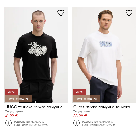
-10%
-10%
-5%* с код: FS
-5%* с код: FS
HUGO тениска мъжка памучна Dangen
Guess мъжка памучна тениска
Текуща цена:
Текуща цена:
41,99 €
33,99 €
Редовна цена:
79,90 €
Редовна цена:
54,90 €
Най-ниска цена:
46,99 €
Най-ниска цена:
37,99 €