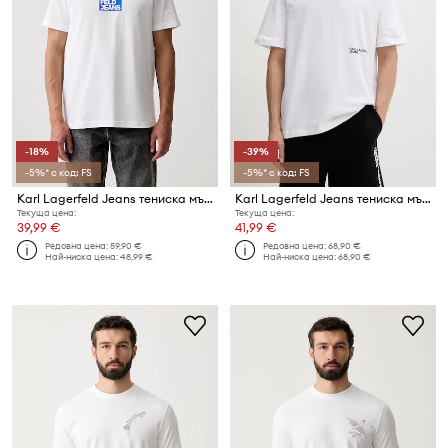
-18%
-39%
-5%* с код: FS
-5%* с код: FS
Karl Lagerfeld Jeans тениска мъжка от памук
Karl Lagerfeld Jeans тениска мъжка от памук
Текуща цена:
Текуща цена:
39,99 €
41,99 €
Редовна цена:
59,90 €
Редовна цена:
68,90 €
Най-ниска цена:
48,99 €
Най-ниска цена:
68,90 €