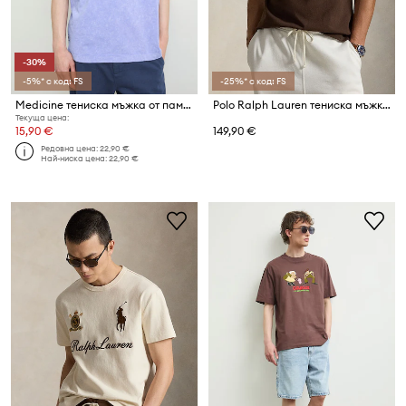
-30%
-5%* с код: FS
-25%* с код: FS
Medicine тениска мъжка от памук
Polo Ralph Lauren тениска мъжка от памук
Текуща цена:
15,90 €
149,90 €
Редовна цена:
22,90 €
Най-ниска цена:
22,90 €