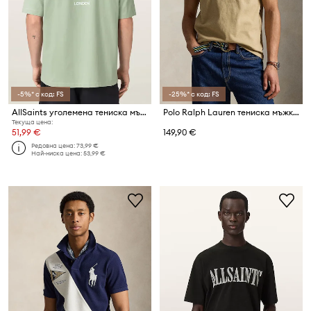
-5%* с код: FS
-25%* с код: FS
AllSaints уголемена тениска мъжка от памук MINA
Polo Ralph Lauren тениска мъжка от памук
Текуща цена:
51,99 €
149,90 €
Редовна цена:
73,99 €
Най-ниска цена:
53,99 €