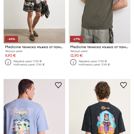
-44%
-27%
Medicine тениска мъжка от памук с еластан
Medicine тениска мъжка от памук с еластан
Текуща цена:
Текуща цена:
9,90 €
12,90 €
Редовна цена:
17,90 €
Редовна цена:
17,90 €
Най-ниска цена:
17,90 €
Най-ниска цена:
17,90 €