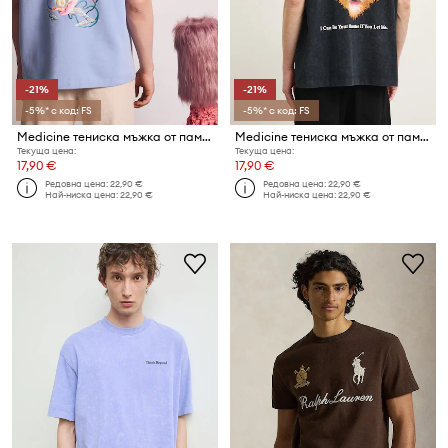
-21%
-21%
-5%* с код: FS
-5%* с код: FS
Medicine тениска мъжка от памук
Medicine тениска мъжка от памук
Текуща цена:
Текуща цена:
17,90 €
17,90 €
Редовна цена:
22,90 €
Редовна цена:
22,90 €
Най-ниска цена:
22,90 €
Най-ниска цена:
22,90 €