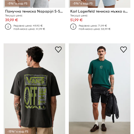
-5%* с код: FS
-5%* с код: FS
Памучна тениска Napapijri S-SOL
Karl Lagerfeld тениска мъжка от памук
Текуща цена:
Текуща цена:
39,99 €
51,99 €
Редовна цена:
49,90 €
Редовна цена:
71,99 €
Най-ниска цена:
41,99 €
Най-ниска цена:
53,99 €
-15%* с код: FS