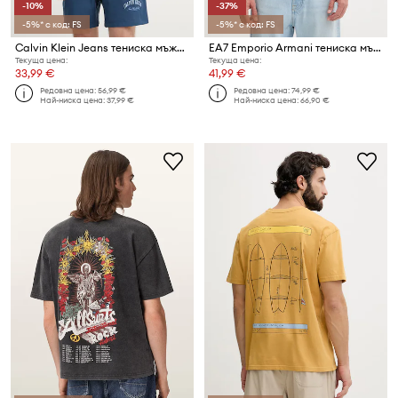
-10%
-37%
-5%* с код: FS
-5%* с код: FS
Calvin Klein Jeans тениска мъжка от памук
EA7 Emporio Armani тениска мъжка с памук
Текуща цена:
Текуща цена:
33,99 €
41,99 €
Редовна цена:
56,99 €
Редовна цена:
74,99 €
Най-ниска цена:
37,99 €
Най-ниска цена:
66,90 €