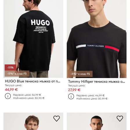
-11%
-5%* с код: FS
-5%* с код: FS
HUGO Blue тениска мъжка от памук Nalono
Tommy Hilfiger тениска мъжка от памук
Текуща цена:
Текуща цена:
44,99 €
27,99 €
Редовна цена:
56,99 €
Редовна цена:
46,99 €
Най-ниска цена:
50,90 €
Най-ниска цена:
30,99 €