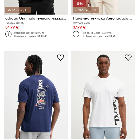
-15%
-5%* с код: FS
-5%* с код: FS
adidas Originals тениска мъжка от памук
Памучна тениска Aeronautica Militare
Текуща цена:
Текуща цена:
34,99 €
37,99 €
Редовна цена:
42,99 €
Редовна цена:
56,99 €
Най-ниска цена:
37,99 €
Най-ниска цена:
44,99 €