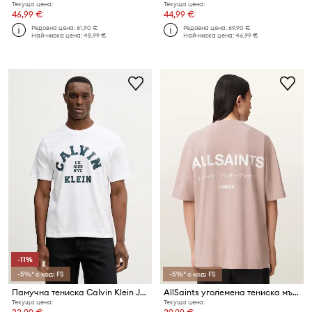
Текуща цена:
Текуща цена:
46,99 €
44,99 €
Редовна цена:
61,90 €
Редовна цена:
69,90 €
Най-ниска цена:
48,99 €
Най-ниска цена:
46,99 €
-11%
-5%* с код: FS
-5%* с код: FS
Памучна тениска Calvin Klein Jeans
AllSaints уголемена тениска мъжка от памук
Текуща цена:
Текуща цена: