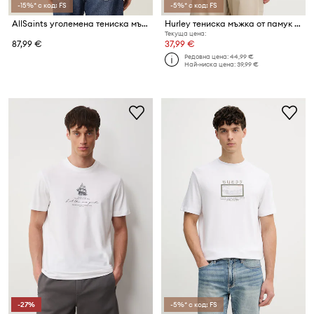
-15%* с код: FS
-5%* с код: FS
AllSaints уголемена тениска мъжка от памук ROQUE
Hurley тениска мъжка от памук KRAFT
Текуща цена:
87,99 €
37,99 €
Редовна цена:
44,99 €
Най-ниска цена:
39,99 €
-27%
-5%* с код: FS