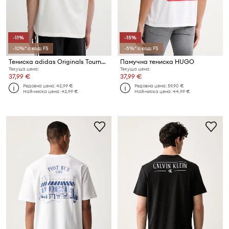
-11%
-15%
-10%* с код: FS
-5%* с код: FS
Тениска adidas Originals Tournament
Памучна тениска HUGO
Текуща цена:
Текуща цена:
37,99 €
37,99 €
Редовна цена:
42,99 €
Редовна цена:
59,90 €
Най-ниска цена:
42,99 €
Най-ниска цена:
44,99 €