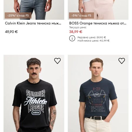
-25%* с код: FS
-5%* с код: FS
Calvin Klein Jeans тениска мъжка от памук
BOSS Orange тениска мъжка от памук
Текуща цена:
49,90 €
38,99 €
Редовна цена:
59,90 €
Най-ниска цена:
40,99 €