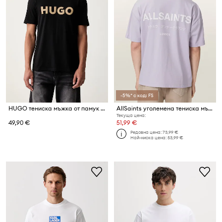
-5%* с код: FS
HUGO тениска мъжка от памук Dulivio_U263
AllSaints уголемена тениска мъжка от памук MINA
Текуща цена:
49,90 €
51,99 €
Редовна цена:
73,99 €
Най-ниска цена:
53,99 €