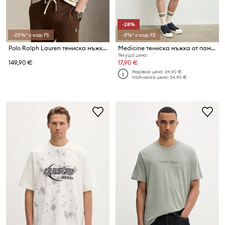
-28%
-25%* с код: FS
-5%* с код: FS
Polo Ralph Lauren тениска мъжка от памук
Medicine тениска мъжка от памук
Текуща цена:
149,90 €
17,90 €
Редовна цена:
24,90 €
Най-ниска цена:
24,90 €