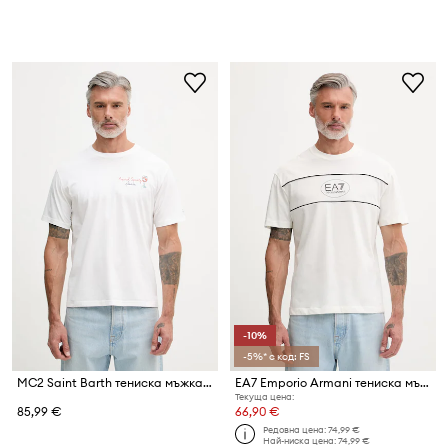
-10%
-5%* с код: FS
MC2 Saint Barth тениска мъжка от памук
EA7 Emporio Armani тениска мъжка с памук
Текуща цена:
85,99 €
66,90 €
Редовна цена:
74,99 €
Най-ниска цена:
74,99 €