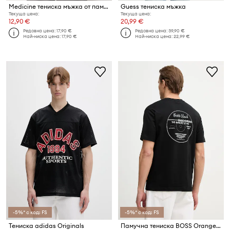
Medicine тениска мъжка от памук с еластан
Guess тениска мъжка
Текуща цена:
Текуща цена:
12,90 €
20,99 €
Редовна цена:
17,90 €
Редовна цена:
39,90 €
Най-ниска цена:
17,90 €
Най-ниска цена:
22,99 €
-5%* с код: FS
-5%* с код: FS
Тениска adidas Originals
Памучна тениска BOSS Orange Te_BossClub