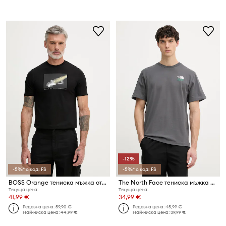
-12%
-5%* с код: FS
-5%* с код: FS
BOSS Orange тениска мъжка от памук
The North Face тениска мъжка от памук 1966 MOTION
Текуща цена:
Текуща цена:
41,99 €
34,99 €
Редовна цена:
59,90 €
Редовна цена:
45,99 €
Най-ниска цена:
44,99 €
Най-ниска цена:
39,99 €