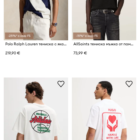
-25%* с код: FS
-15%* с код: FS
Polo Ralph Lauren тениска с яка мъжка от памук
AllSaints тениска мъжка от памук DASH
219,90 €
73,99 €