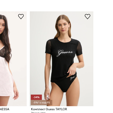
-34%
-5%* с код: FS
ANESSA
Комплект Guess TAYLOR
Текуща цена: