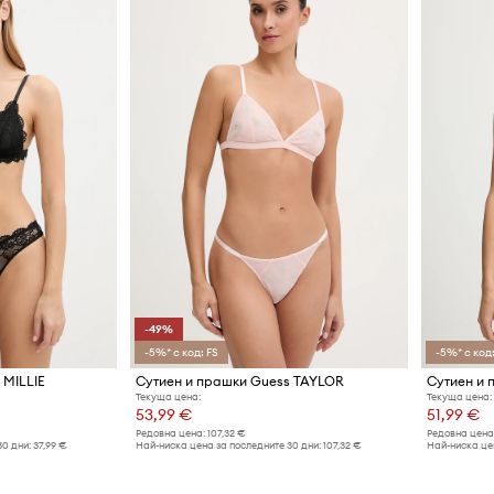
-49%
-5%* с код: FS
-5%* с код:
 MILLIE
Сутиен и прашки Guess TAYLOR
Сутиен и 
Текуща цена:
Текуща цена:
53,99 €
51,99 €
Редовна цена:
107,32 €
Редовна цена
30 дни:
37,99 €
Най-ниска цена за последните 30 дни:
107,32 €
Най-ниска цен