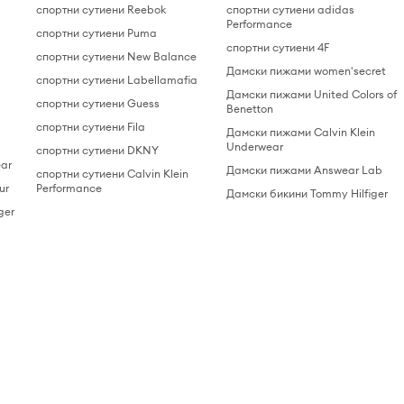
спортни сутиени Reebok
спортни сутиени adidas
Performance
спортни сутиени Puma
спортни сутиени 4F
спортни сутиени New Balance
Дамски пижами women'secret
спортни сутиени Labellamafia
Дамски пижами United Colors of
спортни сутиени Guess
Benetton
спортни сутиени Fila
Дамски пижами Calvin Klein
Underwear
спортни сутиени DKNY
ear
Дамски пижами Answear Lab
спортни сутиени Calvin Klein
ur
Performance
Дамски бикини Tommy Hilfiger
ger