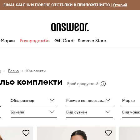
 и връщане за поръчки над 70 EUR
FINAL SALE % И ПОВЕЧЕ ОТСТЪПКИ В ПРИЛОЖЕНИЕТО |
Доставка 1-5 дни
Открий
Сп
Марки
Разпродажба
Gift Card
Summer Store
и
Бельо
Комплекти
льо комплекти
Брой продукти: 6
Общ размер
Размер на производителя
Марки
Банели
Вид сутиен
Вид чашк