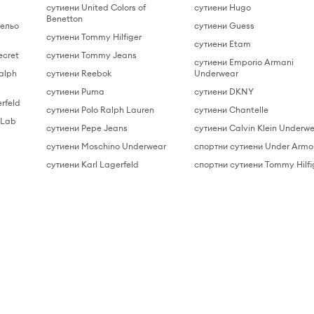
сутиени United Colors of
сутиени Hugo
Benetton
ельо
сутиени Guess
сутиени Tommy Hilfiger
сутиени Etam
ecret
сутиени Tommy Jeans
сутиени Emporio Armani
alph
сутиени Reebok
Underwear
сутиени Puma
сутиени DKNY
rfeld
сутиени Polo Ralph Lauren
сутиени Chantelle
 Lab
сутиени Pepe Jeans
сутиени Calvin Klein Underw
сутиени Moschino Underwear
спортни сутиени Under Armo
сутиени Karl Lagerfeld
спортни сутиени Tommy Hilfi