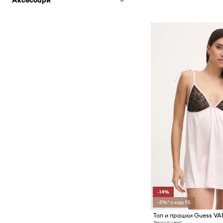
Аксесоари
Аксесоари и грижа за
обувките
Аксесоари за плуване
Апрески
Бижута
Балеринки
Кейсове и калъфи
Боти
Козметични чанти
Ботуши
Колани
Гумени ботуши
Маски
Еспадрили
Портмонета
Кецове
Ръкавици
Класически обувки и
Раници
мокасини
Сакове и куфари
Маратонки
Слънчеви очила
Обувки с ток
Спортно оборудване
Пантофи
-14%
Термоси и бутилки за вода
Спортни обувки
-5%* с код: FS
Туристически аксесоари
Туристически обувки
Топ и прашки Guess V
Текуща цена: