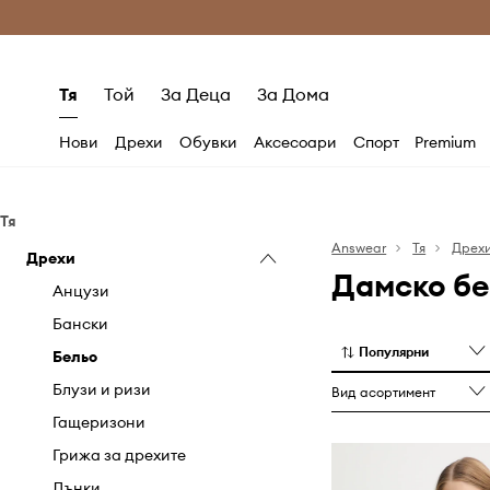
Само оригинални продукти
Безплатни доставка
Тя
Той
За Деца
За Дома
Нови
Дрехи
Обувки
Аксесоари
Спорт
Premium
Тя
Answear
Тя
Дрех
Дрехи
Дамско бе
Анцузи
Бански
Популярни
Бельо
Блузи и ризи
Вид асортимент
Гащеризони
Грижа за дрехите
Дънки