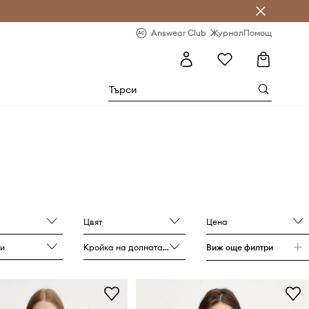
естявай с Answear Club
-20% за първа поръчка
Answear Club
Журнал
Помощ
Цвят
Цена
и
Кройка на долната част
Виж още филтри