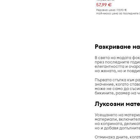
Чадъри
57,99 €
Чехли и сандали
Чанти
Редовна цена:
119,90 €
Най-ниска цена за последните 
Часовници
Шалове
Шапки и капели
Разкриване на
В света на модата фок
през последните годи
елегантността и очар
на жената, но и повди
Първата стъпка към р
значение, когато став
може не само да съси
бикините, размер на ч
Луксозни мате
Усещането на материя
материали, включител
на коприната, делика
но и добавя допълните
Отминаха дните, кога