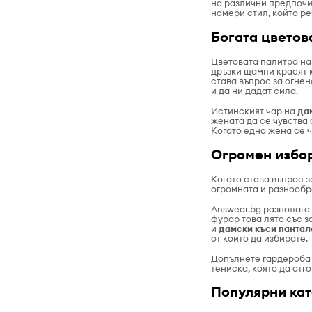
на различни предпочи
намери стил, който р
Богата цветов
Цветовата палитра н
дръзки щампи красят 
става въпрос за огнен
и да ни дадат сила.
Истинският чар на
да
жената да се чувства 
Когато една жена се ч
Огромен избор
Когато става въпрос 
огромната и разнообра
Answear.bg разполага
фурор това лято със 
и
дамски къси пантал
от които да избирате.
Допълнете гардероба 
тениска, която да отг
Популярни ка