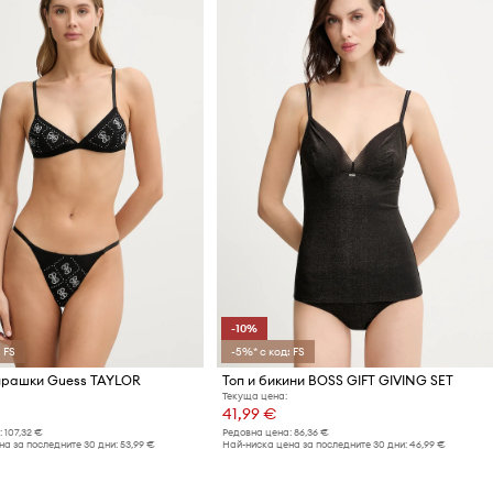
-10%
 FS
-5%* с код: FS
прашки Guess TAYLOR
Топ и бикини BOSS GIFT GIVING SET
Текуща цена:
41,99 €
:
107,32 €
Редовна цена:
86,36 €
а за последните 30 дни:
53,99 €
Най-ниска цена за последните 30 дни:
46,99 €