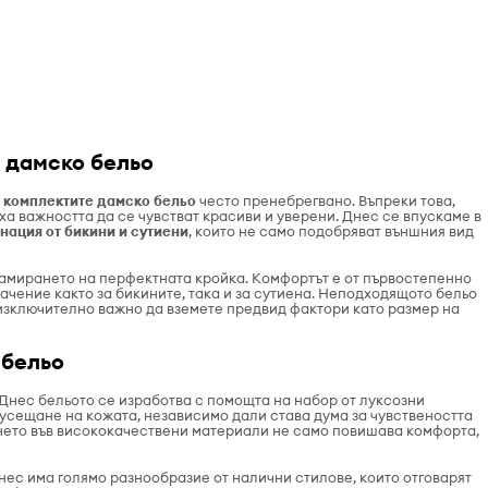
е дамско бельо
а
комплектите дамско бельо
често пренебрегвано. Въпреки това,
ха важността да се чувстват красиви и уверени. Днес се впускаме в
нация от бикини и сутиени
, които не само подобряват външния вид
амирането на перфектната кройка. Комфортът е от първостепенно
начение както за бикините, така и за сутиена. Неподходящото бельо
 изключително важно да вземете предвид фактори като размер на
 бельо
 Днес бельото се изработва с помощта на набор от луксозни
 усещане на кожата, независимо дали става дума за чувствеността
ането във висококачествени материали не само повишава комфорта,
ес има голямо разнообразие от налични стилове, които отговарят