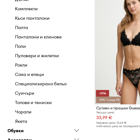
Комплекти
Къси панталони
Палта
Панталони и клинове
Поли
Пуловери и жилетки
Рокли
Сака и елеци
Специализирано бельо
Суичъри
-10%
-5%* с код: FS
Топове и тениски
Сутиен и прашки Guess
Чорапи
Текуща цена:
33,99 €
Якета
Редовна цена:
76,64 €
Най-ниска цена за последните 
Обувки