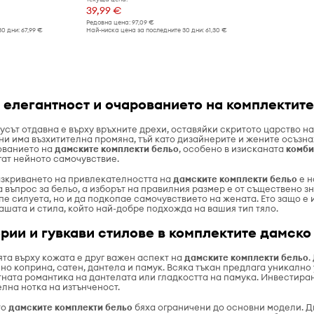
39,99 €
Редовна цена:
97,09 €
30 дни:
67,99 €
Най-ниска цена за последните 30 дни:
61,30 €
 елегантност и очарованието на комплектит
усът отдавна е върху връхните дрехи, оставяйки скритото царство н
ни има възхитителна промяна, тъй като дизайнерите и жените осъзна
ованието на
дамските комплекти бельо
, особено в изисканата
комби
гат нейното самочувствие.
азкриването на привлекателността на
дамските комплекти бельо
е н
а въпрос за бельо, а изборът на правилния размер е от съществено з
пе силуета, но и да подкопае самочувствието на жената. Ето защо е
ашата и стила, който най-добре подхожда на вашия тип тяло.
рии и гувкави стилове в комплектите дамско
та върху кожата е друг важен аспект на
дамските комплекти бельо
.
но коприна, сатен, дантела и памук. Всяка тъкан предлага уникално
тната романтика на дантелата или гладкостта на памука. Инвестир
лна нотка на изтънченост.
то
дамските комплекти бельо
бяха ограничени до основни модели. Дн