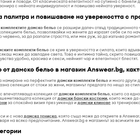
тания и поводи. От класическата елегантност на сутиена с банели 
езонира с нейната индивидуалност и повишава нейната увереност.
а палитра и повишаване на увереността с п
а
комплектите дамско бельо
се разшири далеч отвъд традиционното ч
колекциите бельо, позволявайки на жените да изразят себе си по на
о червено, за да разпали страстта, или мек руж, за да излъчва роман
мските комплекти бельо
се крие в увереността и силата, които вдъх
сякаш може да завладее света. Това е интимна тайна, скрито повиша
увства удобно, красива и секси, нейният чар и елегантност блестят.
 от дамско бельо в магазин Answear.bg, как
за намиране на перфектните
дамски комплекти бельо
и много други 
зна селекция от стоки за жени, магазинът предлага по нещо за стил
 с впечатляваща колекция от
дамски комплекти бельо
, които са ед
зашеметяващата колекция от
дамски бански костюми
, които може да
они
за спокойна визия през уикенда и
дамски клинове
за тренировка
си и с нова
дамска тениска
, която също може да откриете в Answea
оваря на всяко предпочитание. Answear.bg е магазинът за всичките в
тегории