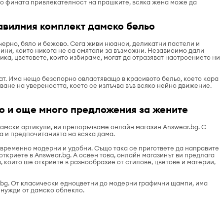
до фината привлекателност на прашките, всяка жена може да
равилния комплект дамско бельо
ерно, бяло и бежово. Сега живи нюанси, деликатни пастели и
чини, които никога не са смятали за възможни. Независимо дали
тика, цветовете, които избираме, могат да отразяват настроението ни
ват. Има нещо безспорно овластяващо в красивото бельо, което кара
ване на увереността, което се излъчва във всяко нейно движение.
то и още много предложения за жените
дамски артикули, ви препоръчваме онлайн магазин Answear.bg. С
а и предпочитанията на всяка дама.
новременно модерни и удобни. Също така се пригответе да направите
 откриете в Answear.bg. А освен това, онлайн магазинът ви предлага
, които ше откриете в разнообразие от стилове, цветове и материи,
r.bg. От класически едноцветни до модерни графични щампи, има
и нужди от дамско облекло.