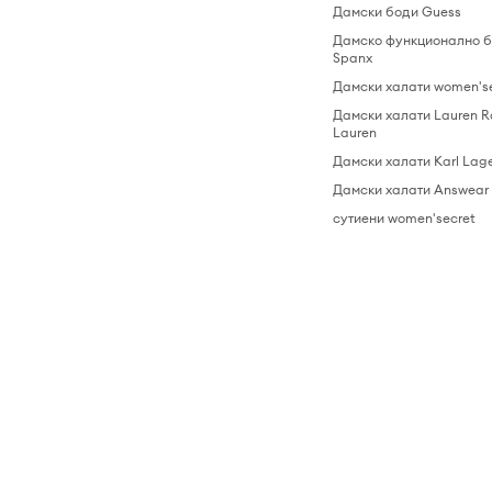
Дамски боди Guess
Дамско функционално б
Spanx
Дамски халати women's
Дамски халати Lauren R
Lauren
Дамски халати Karl Lage
Дамски халати Answear
сутиени women'secret