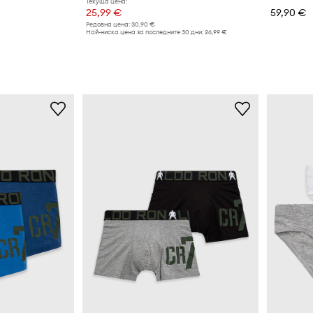
Текуща цена:
25,99 €
59,90 €
Редовна цена:
30,90 €
Най-ниска цена за последните 30 дни:
26,99 €