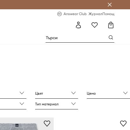
естявай с Answear Club
-20% за първа поръчка
Answear Club
Журнал
Помощ
Цвят
Цена
Тип материал