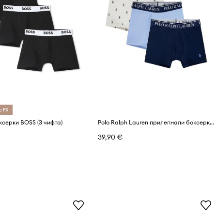
: FS
ксерки BOSS (3 чифта)
Polo Ralph Lauren прилепнали боксерки за деца от памук с еластан 3 броя
39,90 €