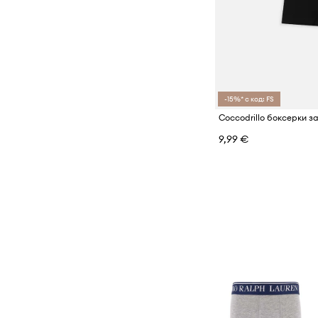
-15%* с код: FS
9,99 €