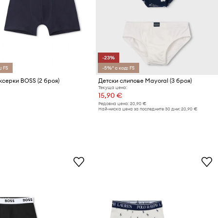
-23%
: FS
-5%* с код: FS
ксерки BOSS (2 броя)
Детски слипове Mayoral (3 броя)
Текуща цена:
15,90 €
Редовна цена:
20,90 €
Най-ниска цена за последните 30 дни:
20,90 €