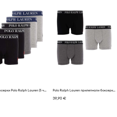
Детски боксерки Polo Ralph Lauren (5 чифта)
Polo Ralph Lauren прилепнали боксерки за деца от памук с еластан 3 броя
39,90 €