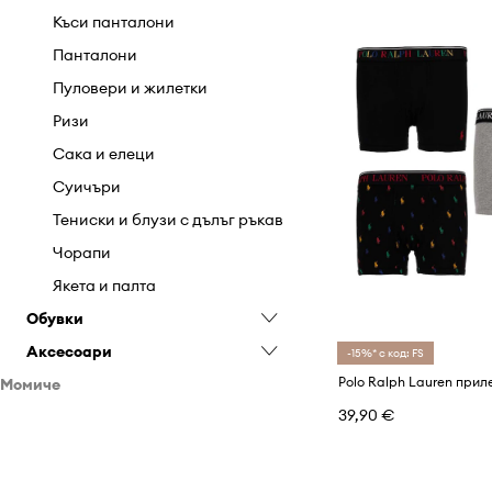
Къси панталони
Панталони
Пуловери и жилетки
Ризи
Сака и елеци
Суичъри
Тениски и блузи с дълъг ръкав
Чорапи
Якета и палта
Обувки
Аксесоари
Бебешки обувки
-15%* с код: FS
Момиче
Гумени ботуши
Аксесоари за плуване
39,90 €
Дрехи
Еспадрили
Вратовръзки и папийонки
Обувки
Зимни обувки
Други аксесоари
Анцузи
Аксесоари
Кецове
Колани
Бански
Балеринки