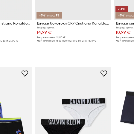
-14%
-5%* с код: FS
-5%* с код:
Детски боксерки CR7 Cristiano Ronaldo (2 чифта)
Детски боксерки CR7 Cristiano Ronaldo (2 чифта)
Текуща цена:
Текуща цена:
14,99 €
10,99 €
Редовна цена:
21,90 €
Редовна цена
30 дни:
21,90 €
Най-ниска цена за последните 30 дни:
15,99 €
Най-ниска цен