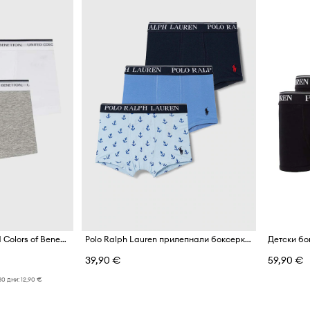
Детски боксерки United Colors of Benetton (2 броя)
Polo Ralph Lauren прилепнали боксерки за деца от памук с еластан 3 броя
39,90 €
59,90 €
30 дни:
12,90 €