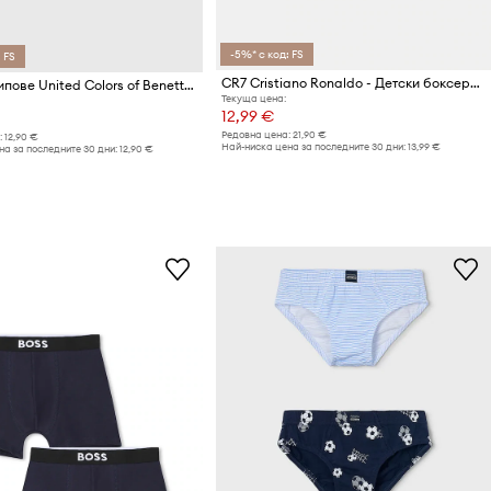
-5%* с код: FS
 FS
CR7 Cristiano Ronaldo - Детски боксерки (2 бройки)
Детски слипове United Colors of Benetton (2 чифта)
Текуща цена:
12,99 €
Редовна цена:
21,90 €
:
12,90 €
Най-ниска цена за последните 30 дни:
13,99 €
а за последните 30 дни:
12,90 €