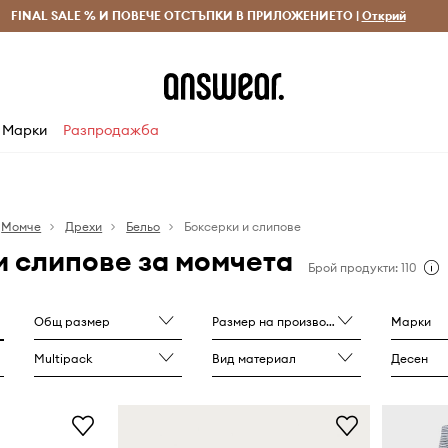
 и връщане за поръчки над 70 EUR
FINAL SALE % И ПОВЕЧЕ ОТСТЪПКИ В ПРИЛОЖЕНИЕТО |
Доставка 1-5 дни
Открий
Сп
Марки
Разпродажба
Момче
Дрехи
Бельо
Боксерки и слипове
и слипове за момчета
Брой продукти: 110
Общ размер
Размер на производителя
Марки
Multipack
Вид материал
Десен