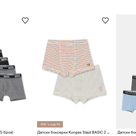
-5%* с код: FS
5 броя)
Детски боксерки Konges Sløjd BASIC 2 PACK BOY BOXERS GOTS (2 броя)