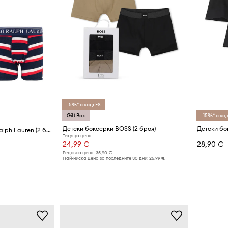
-5%* с код: FS
Gift Box
-15%* с код
Детски боксерки BOSS (2 броя)
Детски бо
Детски боксерки Polo Ralph Lauren (2 броя)
Текуща цена:
24,99 €
28,90 €
Редовна цена:
35,90 €
Най-ниска цена за последните 30 дни:
25,99 €