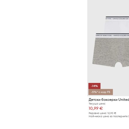
-14%
-5%* с код: FS
Текуща цена:
10,99 €
Редовна цена:
12,90 €
Най-ниска цена за последните 