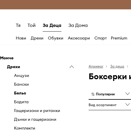
Само оригинални продукти
Безплатни доставка
Тя
Той
За Деца
За Дома
Нови
Дрехи
Обувки
Аксесоари
Спорт
Premium
Момче
Дрехи
Answear
За деца
Боксерки 
Анцузи
Бански
Бельо
Популярни
Бодита
Вид асортимент
Гащеризони и ританки
Дънки и гащеризони
Комплекти