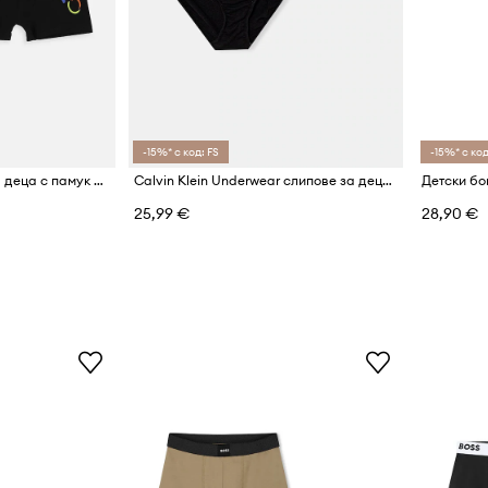
-15%* с код: FS
-15%* с код
Coccodrillo боксерки за деца с памук 2 броя
Calvin Klein Underwear слипове за деца от памук с еластан 2 броя
Детски бо
25,99 €
28,90 €