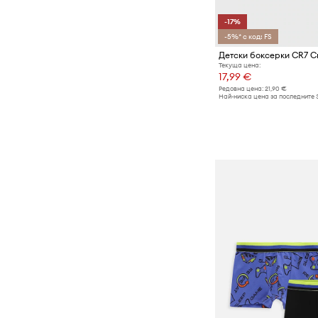
-17%
-5%* с код: FS
Текуща цена:
17,99 €
Редовна цена:
21,90 €
Най-ниска цена за последните 