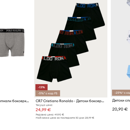
-13%
-25%* с ко
-5%* с код: FS
Детски сл
Polo Ralph Lauren прилепнали боксерки за деца от памук с еластан 3 броя
CR7 Cristiano Ronaldo - Детски боксерки (5 бройки)
Текуща цена:
20,90 €
24,99 €
Редовна цена:
49,90 €
Най-ниска цена за последните 30 дни:
28,99 €