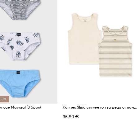
д: FS
ипове Mayoral (3 броя)
Konges Sløjd сутиен топ за деца от памук с еластан BASIC 2 PACK TANKTOP GOTS 2 броя
35,90 €