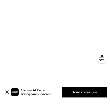
Свали APP-a и
Нови колекции
пазарувай лесно!