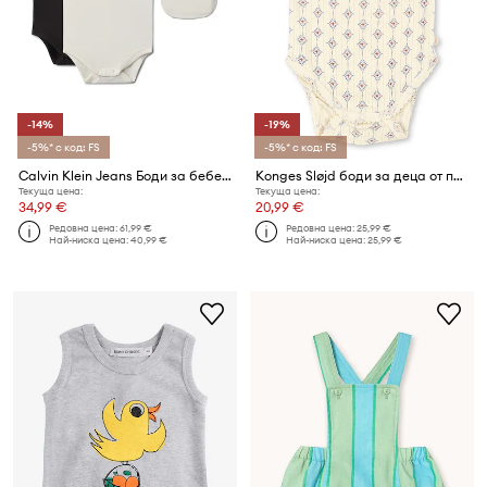
-14%
-19%
-5%* с код: FS
-5%* с код: FS
Calvin Klein Jeans Боди за бебе от памук 2 броя
Konges Sløjd боди за деца от памук MINNIE STRAP BODY GOTS
Текуща цена:
Текуща цена:
34,99 €
20,99 €
Редовна цена:
61,99 €
Редовна цена:
25,99 €
Най-ниска цена:
40,99 €
Най-ниска цена:
25,99 €