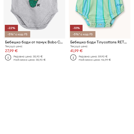
-22%
-10%
-5%* с код: FS
-5%* с код: FS
Бебешко боди от памук Bobo Choses Flying Oranges
Бебешко боди Tinycottons RETRO STRIPES BODY
Текуща цена:
Текуща цена:
27,99 €
41,99 €
Редовна цена:
35,90 €
Редовна цена:
59,90 €
Най-ниска цена:
35,90 €
Най-ниска цена:
46,99 €