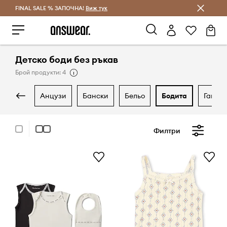
FINAL SALE % ЗАПОЧНА!
Спестявай с Answear Club
Виж тук
Детско боди без ръкав
Брой продукти: 4
анцузи
бански
бельо
бодита
гащер
Филтри